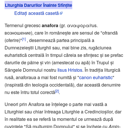
Liturghia Darurilor Înainte Sfințite
Editați această casetă
Termenul grecesc
anafora
(gr. αναφορα/rus.
возношение), care în româneşte are sensul de "ofrandă
[1]
(oferire)"
, desemnează partea principală a
Dumnezeieştii Liturghii sau, mai bine zis, rugăciunea
euharistică centrală în timpul căreia se sfinţesc şi se prefac
darurile de pâine şi vin (amestecat cu apă) în Trupul şi
Sângele Domnului nostru
Iisus Hristos
. În tradiţia liturgică
rusă, anaforaua a mai fost numită şi "
canon euharistic
"
(inspirată din teologia occidentală), dar această denumire
[2]
nu este întru totul corectă
.
Uneori prin Anafora se înţelege o parte mai vastă a
Liturghiei sau chiar întreaga Liturghie a Credincioşilor, dar
în realitate ea se referă la momentul ce urmează după
cuvintele "Să mulţumim Domnului" şi se încheie cu
Amin
-