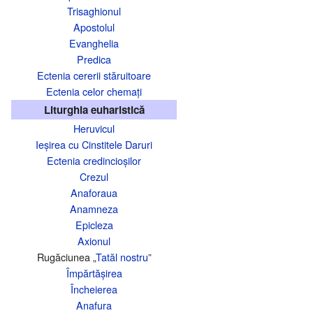
Trisaghionul
Apostolul
Evanghelia
Predica
Ectenia cererii stăruitoare
Ectenia celor chemați
Liturghia euharistică
Heruvicul
Ieșirea cu Cinstitele Daruri
Ectenia credincioșilor
Crezul
Anaforaua
Anamneza
Epicleza
Axionul
Rugăciunea „
Tatăl nostru
”
Împărtășirea
Încheierea
Anafura