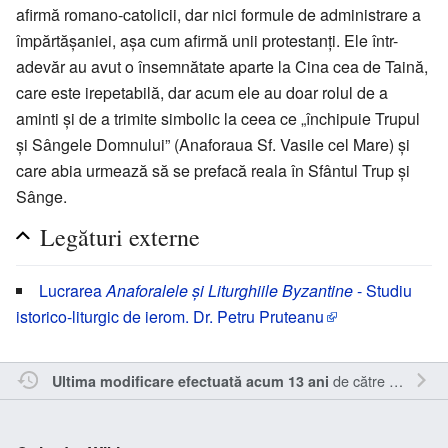
afirmă romano-catolicii, dar nici formule de administrare a
împărtăşaniei, aşa cum afirmă unii protestanţi. Ele într-
adevăr au avut o însemnătate aparte la Cina cea de Taină,
care este irepetabilă, dar acum ele au doar rolul de a
aminti şi de a trimite simbolic la ceea ce „închipuie Trupul
şi Sângele Domnului” (Anaforaua Sf. Vasile cel Mare) şi
care abia urmează să se prefacă reala în Sfântul Trup şi
Sânge.
Legături externe
Lucrarea
Anaforalele şi Liturghiile Byzantine
- Studiu
istorico-liturgic de ierom. Dr. Petru Pruteanu
de către
Vladimir-
Ultima modificare efectuată acum 13 ani