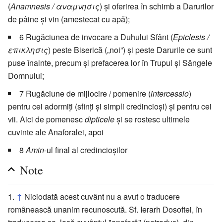
(
Anamnesis / αναμνησις
) şi oferirea în schimb a Darurilor
de pâine şi vin (amestecat cu apă);
6 Rugăciunea de invocare a Duhului Sfânt (
Epiclesis /
επικλησις
) peste Biserică („noi”) şi peste Darurile ce sunt
puse înainte, precum şi prefacerea lor în Trupul şi Sângele
Domnului;
7 Rugăciune de mijlocire / pomenire (
intercessio
)
pentru cei adormiţi (sfinţi şi simpli credincioşi) şi pentru cei
vii. Aici de pomenesc
dipticele
şi se rostesc ultimele
cuvinte ale Anaforalei, apoi
8
Amin
-ul final al credincioşilor
Note
↑
Niciodată acest cuvânt nu a avut o traducere
românească unanim recunoscută. Sf. Ierarh Dosoftei, în