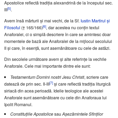
Apostolice reflectă tradiţia alexandrină de la începutul sec.
[5]
III
.
Avem însă mărturii şi mai vechi, de la Sf.
Iustin Martirul şi
[6]
Filosoful
(† 165/166)
, dar acestea nu conţin textul
Anaforalei, ci o simplă descriere în care se amintesc doar
momentele de bază ale Anaforalei de la mijlocul secolului
II şi care, în esenţă, sunt asemănătoare cu cele de astăzi.
Din secolele următoare avem şi alte referinţe la vechile
Anaforale. Cele mai importante dintre ele sunt:
Testamentum Domini nostri Jesu Christi
, scriere care
[7]
datează de prin sec. II-III
şi care reflectă tradiţia liturgică
siriacă din acea perioadă. Ideile teologice ale acestei
Anaforale sunt asemănătoare cu cele din Anaforaua lui
Ipolit Romanul.
Constituţiile Apostolice
sau
Aşezămintele Sfinţilor