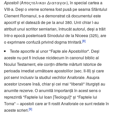
Apostoli
(Αποςτολικαι Διαταγαι), în special cartea a
VIII-a. Deşi o vreme scrierea fost pusă pe seama Sfântului
Clement Romanul, s-a demonstrat că documentul este
apocrif şi el datează de pe la anul 380. Unii chiar l-au
atribuit unui scriitor semiarian, întrucât autorul, deşi a trăit
într-o epocă posterioară Sinodului de la Niceea (325), are
[8]
o exprimare confuză privind dogma trinitară.
Texte apocrife al unor "Fapte ale Apostolilor". Deşi
aceste nu pot fi incluse nicidecum în canonul biblic al
Noului Testament, ele conţin diferite mărturii istorice de
perioada imediat următoare apostolilor (sec. II-III) şi care
pot servi inclusiv la studiul vechilor Anaforale. Asupra
acestor izvoare însă, chiar şi cei mai "liberali" liturgişti au
anumite rezerve. O anumită importanţă în acest sens o
reprezintă "Faptele lui Ioan [Teologul]" şi "Faptele lui
Toma" – apostoli care ar fi rostit Anaforale ce sunt redate în
[9]
aceste scrieri.