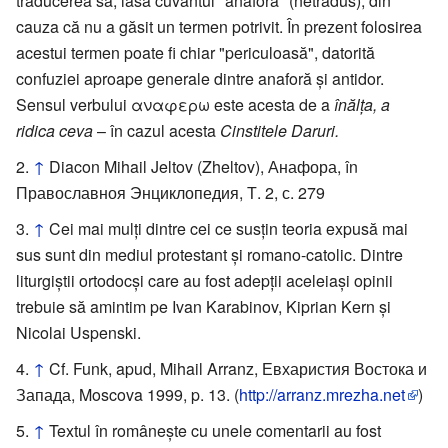
traducerea sa, lasă cuvântul "anaforă" (netradus), din
cauza că nu a găsit un termen potrivit. În prezent folosirea
acestui termen poate fi chiar "periculoasă", datorită
confuziei aproape generale dintre anaforă şi antidor.
Sensul verbului αναφερω este acesta de a
înălţa, a
ridica ceva
– în cazul acesta
Cinstitele Daruri.
↑
Diacon Mihail Jeltov (Zheltov), Анафора, în
Православноя Энциклопедия, Т. 2, с. 279
↑
Cei mai mulţi dintre cei ce susţin teoria expusă mai
sus sunt din mediul protestant şi romano-catolic. Dintre
liturgiştii ortodocşi care au fost adepţii aceleiaşi opinii
trebuie să amintim pe Ivan Karabinov, Kiprian Kern şi
Nicolai Uspenski.
↑
Cf. Funk, apud, Mihail Arranz, Евхаристия Востока и
Запада, Moscova 1999, p. 13. (
http://arranz.mrezha.net
)
↑
Textul în româneşte cu unele comentarii au fost