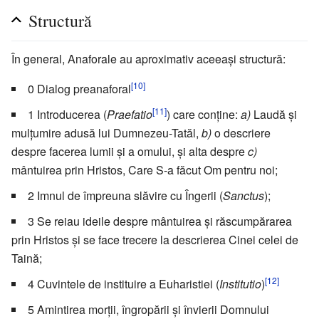
Structură
În general, Anaforale au aproximativ aceeaşi structură:
[10]
0 Dialog preanaforal
[11]
1 Introducerea (
Praefatio
) care conţine:
a)
Laudă şi
mulţumire adusă lui Dumnezeu-Tatăl,
b)
o descriere
despre facerea lumii şi a omului, şi alta despre
c)
mântuirea prin Hristos, Care S-a făcut Om pentru noi;
2 Imnul de împreuna slăvire cu Îngerii (
Sanctus
);
3 Se reiau ideile despre mântuirea şi răscumpărarea
prin Hristos şi se face trecere la descrierea Cinei celei de
Taină;
[12]
4 Cuvintele de instituire a Euharistiei (
Institutio
)
5 Amintirea morţii, îngropării şi învierii Domnului