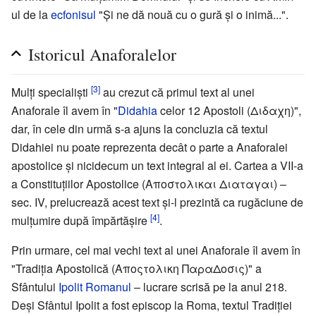
ul de la
ecfonisul
"Şi ne dă nouă cu o gură şi o inimă...".
Istoricul Anaforalelor
[3]
Mulţi specialişti
au crezut că primul text al unei
Anaforale îl avem în "
Didahia
celor 12 Apostoli (Διδαχη)",
dar, în cele din urmă s-a ajuns la concluzia că textul
Didahiei nu poate reprezenta decât o parte a Anaforalei
apostolice şi nicidecum un text integral al ei. Cartea a VII-a
a Constituţiilor Apostolice (Αποστολικαι Διαταγαι) –
sec. IV, prelucrează acest text şi-l prezintă ca rugăciune de
[4]
mulţumire după împărtăşire
.
Prin urmare, cel mai vechi text al unei Anaforale îl avem în
"Tradiţia Apostolică (Αποςτολικη ΠαραΔοσις)" a
Sfântului
Ipolit Romanul
– lucrare scrisă pe la anul 218.
Deşi Sfântul Ipolit a fost episcop la Roma, textul Tradiţiei