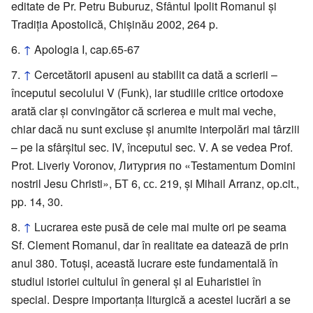
editate de Pr. Petru Buburuz, Sfântul Ipolit Romanul şi
Tradiţia Apostolică, Chişinău 2002, 264 p.
↑
Apologia I, cap.65-67
↑
Cercetătorii apuseni au stabilit ca dată a scrierii –
începutul secolului V (Funk), iar studiile critice ortodoxe
arată clar şi convingător că scrierea e mult mai veche,
chiar dacă nu sunt excluse şi anumite interpolări mai târziii
– pe la sfârşitul sec. IV, începutul sec. V. A se vedea Prof.
Prot. Liveriy Voronov, Литургия по «Testamentum Domini
nostril Jesu Christi», БТ 6, сс. 219, şi Mihail Arranz, op.cit.,
pp. 14, 30.
↑
Lucrarea este pusă de cele mai multe ori pe seama
Sf. Clement Romanul, dar în realitate ea datează de prin
anul 380. Totuşi, această lucrare este fundamentală în
studiul istoriei cultului în general şi al Euharistiei în
special. Despre importanţa liturgică a acestei lucrări a se