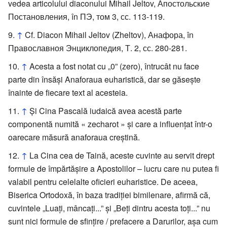
vedea articolului diaconului Mihail Jeltov, Апостольские
Постановления, în ПЭ, том 3, сс. 113-119.
↑
Cf. Diacon Mihail Jeltov (Zheltov), Анафора, în
Православноя Энциклопедия, Т. 2, сс. 280-281.
↑
Acesta a fost notat cu „0” (zero), întrucât nu face
parte din însăşi Anaforaua euharistică, dar se găseşte
înainte de fiecare text al acesteia.
↑
Şi Cina Pascală iudaică avea acestă parte
componentă numită « zecharot » şi care a influenţat într-o
oarecare măsură anaforaua creştină.
↑
La Cina cea de Taină, aceste cuvinte au servit drept
formule de împărtăşire a Apostolilor – lucru care nu putea fi
valabil pentru celelalte oficieri euharistice. De aceea,
Biserica Ortodoxă, în baza tradiţiei bimilenare, afirmă că,
cuvintele „Luaţi, mâncaţi...” şi „Beţi dintru acesta toţi...” nu
sunt nici formule de sfinţire / prefacere a Darurilor, aşa cum