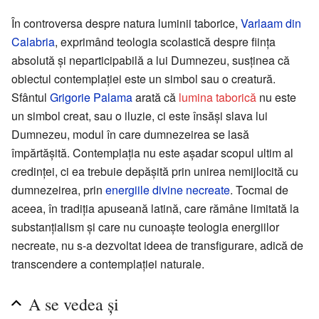
În controversa despre natura luminii taborice,
Varlaam din
Calabria
, exprimând teologia scolastică despre ființa
absolută și neparticipabilă a lui Dumnezeu, susținea că
obiectul contemplației este un simbol sau o creatură.
Sfântul
Grigorie Palama
arată că
lumina taborică
nu este
un simbol creat, sau o iluzie, ci este însăși slava lui
Dumnezeu, modul în care dumnezeirea se lasă
împărtășită. Contemplația nu este așadar scopul ultim al
credinței, ci ea trebuie depășită prin unirea nemijlocită cu
dumnezeirea, prin
energiile divine necreate
. Tocmai de
aceea, în tradiția apuseană latină, care rămâne limitată la
substanțialism și care nu cunoaște teologia energiilor
necreate, nu s-a dezvoltat ideea de transfigurare, adică de
transcendere a contemplației naturale.
A se vedea și