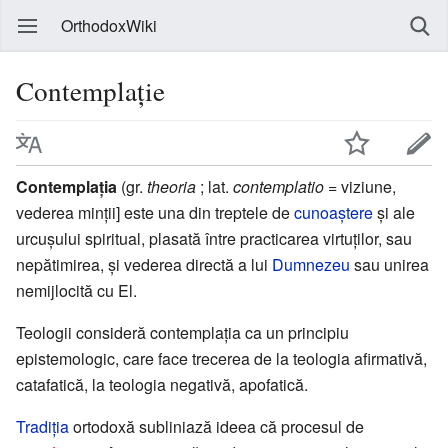
OrthodoxWiki
Contemplație
Contemplația
(gr.
theoria
; lat.
contemplatio
= viziune,
vederea minții] este una din treptele de
cunoaștere
și ale
urcușului spiritual, plasată între practicarea virtuților, sau
nepătimirea, și vederea directă a lui
Dumnezeu
sau unirea
nemijlocită cu El.
Teologii consideră contemplația ca un principiu
epistemologic, care face trecerea de la teologia afirmativă,
catafatică, la teologia negativă, apofatică.
Tradiția
ortodoxă subliniază ideea că procesul de