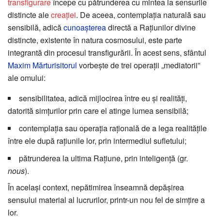
transfigurare
începe cu pătrunderea cu mintea la sensurile
distincte ale
creației
. De aceea, contemplația naturală sau
sensibilă, adică
cunoașterea
directă a Rațiunilor divine
distincte, existente în natura cosmosului, este parte
integrantă din procesul transfigurării. În acest sens, sfântul
Maxim Mărturisitorul
vorbește de trei operații „mediatorii”
ale omului:
sensibilitatea, adică mijlocirea între eu și realități,
datorită simțurilor prin care el atinge lumea sensibilă;
contemplația sau operația rațională de a lega realitățile
între ele după rațiunile lor, prin intermediul sufletului;
pătrunderea la ultima Rațiune, prin inteligență (gr.
nous
).
În același context, nepătimirea înseamnă depășirea
sensului material al lucrurilor, printr-un nou fel de simțire a
lor.