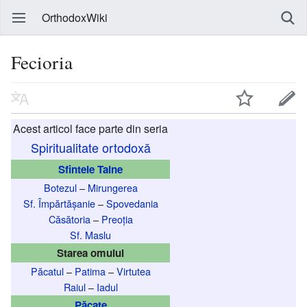
OrthodoxWiki
Fecioria
Acest articol face parte din seria
Spiritualitate ortodoxă
Sfintele Taine
Botezul
–
Mirungerea
Sf. Împărtășanie
–
Spovedania
Căsătoria
–
Preoția
Sf. Maslu
Starea omului
Păcatul
–
Patima
–
Virtutea
Raiul
–
Iadul
Păcate