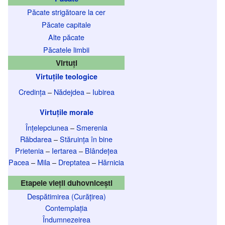
Păcate strigătoare la cer
Păcate capitale
Alte păcate
Păcatele limbii
Virtuți
Virtuțile teologice
Credința
–
Nădejdea
–
Iubirea
Virtuțile morale
Înțelepciunea
–
Smerenia
Răbdarea
–
Stăruința în bine
Prietenia
–
Iertarea
–
Blândețea
Pacea
–
Mila
–
Dreptatea
–
Hărnicia
Etapele vieții duhovnicești
Despătimirea (Curățirea)
Contemplația
Îndumnezeirea