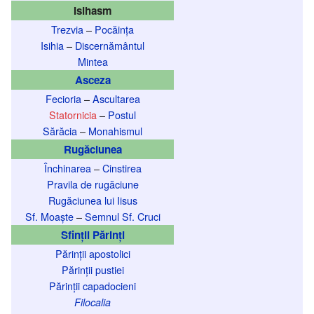
Isihasm
Trezvia
–
Pocăința
Isihia
–
Discernământul
Mintea
Asceza
Fecioria
–
Ascultarea
Statornicia
–
Postul
Sărăcia
–
Monahismul
Rugăciunea
Închinarea
–
Cinstirea
Pravila de rugăciune
Rugăciunea lui Iisus
Sf. Moaște
–
Semnul Sf. Cruci
Sfinții Părinți
Părinții apostolici
Părinții pustiei
Părinții capadocieni
Filocalia