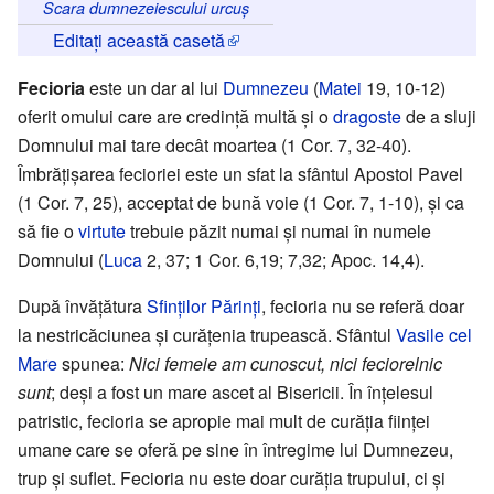
Scara dumnezeiescului urcuș
Editați această casetă
Fecioria
este un dar al lui
Dumnezeu
(
Matei
19, 10-12)
oferit omului care are credință multă și o
dragoste
de a sluji
Domnului mai tare decât moartea (1 Cor. 7, 32-40).
Îmbrățișarea fecioriei este un sfat la sfântul Apostol Pavel
(1 Cor. 7, 25), acceptat de bună voie (1 Cor. 7, 1-10), și ca
să fie o
virtute
trebuie păzit numai și numai în numele
Domnului (
Luca
2, 37; 1 Cor. 6,19; 7,32; Apoc. 14,4).
După învățătura
Sfinților Părinți
, fecioria nu se referă doar
la nestricăciunea și curățenia trupească. Sfântul
Vasile cel
Mare
spunea:
Nici femeie am cunoscut, nici feciorelnic
sunt
; deși a fost un mare ascet al Bisericii. În înțelesul
patristic, fecioria se apropie mai mult de curăția ființei
umane care se oferă pe sine în întregime lui Dumnezeu,
trup și suflet. Fecioria nu este doar curăția trupului, ci și