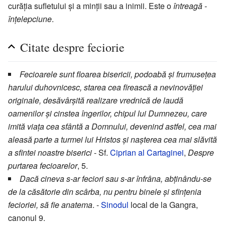
curăția sufletului și a minții sau a inimii. Este o
întreagă -
înțelepciune
.
Citate despre feciorie
Fecioarele sunt floarea bisericii, podoabă și frumusețea
harului duhovnicesc, starea cea firească a nevinovăției
originale, desăvârșită realizare vrednică de laudă
oamenilor și cinstea îngerilor, chipul lui Dumnezeu, care
imită viața cea sfântă a Domnului, devenind astfel, cea mai
aleasă parte a turmei lui Hristos și nașterea cea mai slăvită
a sfintei noastre biserici
- Sf.
Ciprian al Cartaginei
,
Despre
purtarea fecioarelor
, 5.
Dacă cineva s-ar feciori sau s-ar înfrâna, abținându-se
de la căsătorie din scârba, nu pentru binele și sfințenia
fecioriei, să fie anatema
. -
Sinodul
local de la Gangra,
canonul 9.