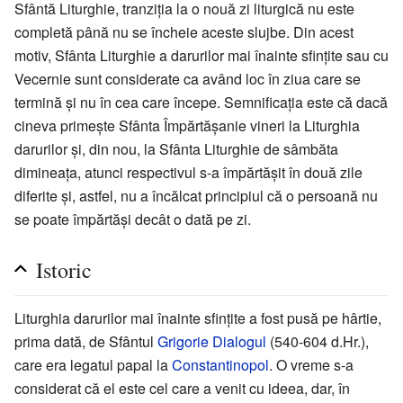
Sfântă Liturghie, tranziţia la o nouă zi liturgică nu este
completă până nu se încheie aceste slujbe. Din acest
motiv, Sfânta Liturghie a darurilor mai înainte sfinţite sau cu
Vecernie sunt considerate ca având loc în ziua care se
termină şi nu în cea care începe. Semnificaţia este că dacă
cineva primeşte Sfânta Împărtăşanie vineri la Liturghia
darurilor şi, din nou, la Sfânta Liturghie de sâmbăta
dimineaţa, atunci respectivul s-a împărtăşit în două zile
diferite şi, astfel, nu a încălcat principiul că o persoană nu
se poate împărtăşi decât o dată pe zi.
Istoric
Liturghia darurilor mai înainte sfinţite a fost pusă pe hârtie,
prima dată, de Sfântul
Grigorie Dialogul
(540-604 d.Hr.),
care era legatul papal la
Constantinopol
. O vreme s-a
considerat că el este cel care a venit cu ideea, dar, în