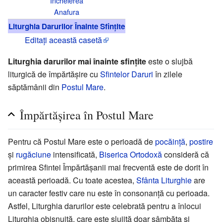
Încheierea
Anafura
Liturghia Darurilor Înainte Sfințite
Editați această casetă
Liturghia darurilor mai înainte sfințite
este o slujbă
liturgică de împărtășire cu
Sfintelor Daruri
în zilele
săptămânii din
Postul Mare
.
Împărtășirea în Postul Mare
Pentru că Postul Mare este o perioadă de
pocăință
,
postire
și
rugăciune
intensificată,
Biserica Ortodoxă
consideră că
primirea Sfintei Împărtășanii mai frecventă este de dorit în
această perioadă. Cu toate acestea,
Sfânta Liturghie
are
un caracter festiv care nu este în consonanță cu perioada.
Astfel, Liturghia darurilor este celebrată pentru a înlocui
Liturghia obișnuită, care este slujită doar sâmbăta și