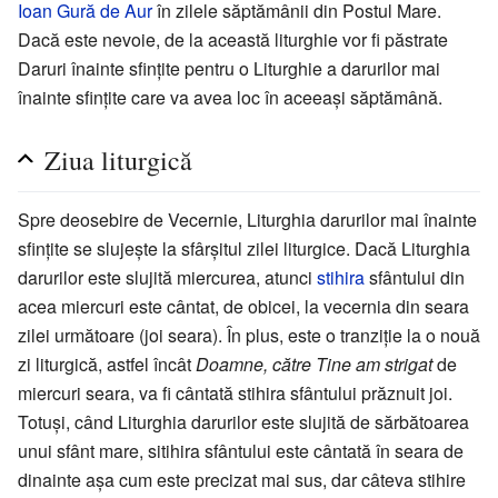
Ioan Gură de Aur
în zilele săptămânii din Postul Mare.
Dacă este nevoie, de la această liturghie vor fi păstrate
Daruri înainte sfinţite pentru o Liturghie a darurilor mai
înainte sfinţite care va avea loc în aceeaşi săptămână.
Ziua liturgică
Spre deosebire de Vecernie, Liturghia darurilor mai înainte
sfinţite se slujeşte la sfârşitul zilei liturgice. Dacă Liturghia
darurilor este slujită miercurea, atunci
stihira
sfântului din
acea miercuri este cântat, de obicei, la vecernia din seara
zilei următoare (joi seara). În plus, este o tranziţie la o nouă
zi liturgică, astfel încât
Doamne, către Tine am strigat
de
miercuri seara, va fi cântată stihira sfântului prăznuit joi.
Totuşi, când Liturghia darurilor este slujită de sărbătoarea
unui sfânt mare, sitihira sfântului este cântată în seara de
dinainte aşa cum este precizat mai sus, dar câteva stihire