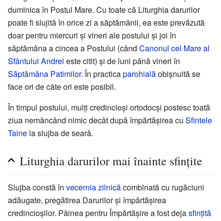
duminica în Postul Mare. Cu toate că Liturghia darurilor
poate fi slujită în orice zi a săptămânii, ea este prevăzută
doar pentru miercuri și vineri ale postului și joi în
săptămâna a cincea a Postului (când
Canonul cel Mare al
Sfântului Andrei
este citit) și de luni până vineri în
Săptămâna Patimilor
. În practica
parohială
obișnuită se
face ori de câte ori este posibil.
În timpul postului, mulți credincioși ortodocși postesc toată
ziua nemâncând nimic decât după împărtășirea cu
Sfintele
Taine
la slujba de seară.
Liturghia darurilor mai înainte sfințite
Slujba constă în
vecernia zilnică
combinată cu rugăciuni
adăugate, pregătirea Darurilor şi împărtăşirea
credincioşilor. Pâinea pentru Împărtăşire a fost deja
sfinţită