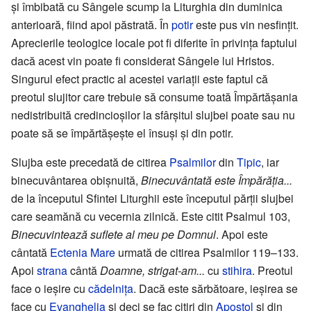
şi îmbibată cu Sângele scump la Liturghia din duminica
anterioară, fiind apoi păstrată. În
potir
este pus vin nesfinţit.
Aprecierile teologice locale pot fi diferite în privinţa faptului
dacă acest vin poate fi considerat Sângele lui Hristos.
Singurul efect practic al acestei variaţii este faptul că
preotul slujitor care trebuie să consume toată Împărtăşania
nedistribuită credincioşilor la sfârşitul slujbei poate sau nu
poate să se împărtăşeşte el însuşi şi din potir.
Slujba este precedată de citirea
Psalmilor
din
Tipic
, iar
binecuvântarea obişnuită,
Binecuvântată este Împărăţia...
de la începutul Sfintei Liturghii este începutul părţii slujbei
care seamănă cu vecernia zilnică. Este citit Psalmul 103,
Binecuvintează suflete al meu pe Domnul
. Apoi este
cântată
Ectenia Mare
urmată de citirea Psalmilor 119–133.
Apoi
strana
cântă
Doamne, strigat-am...
cu
stihira
. Preotul
face o ieşire cu
cădelniţa
. Dacă este sărbătoare, ieşirea se
face cu
Evanghelia
şi deci se fac citiri din
Apostol
şi din