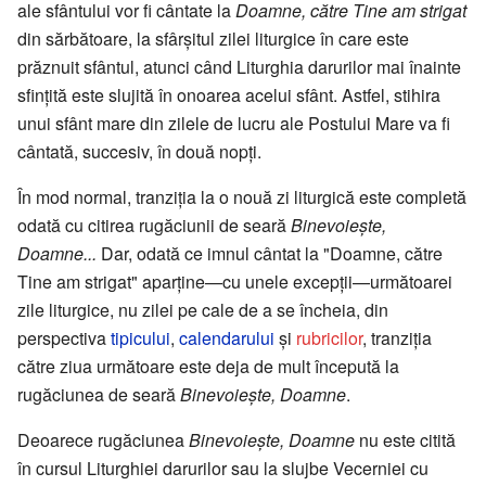
ale sfântului vor fi cântate la
Doamne, către Tine am strigat
din sărbătoare, la sfârşitul zilei liturgice în care este
prăznuit sfântul, atunci când Liturghia darurilor mai înainte
sfinţită este slujită în onoarea acelui sfânt. Astfel, stihira
unui sfânt mare din zilele de lucru ale Postului Mare va fi
cântată, succesiv, în două nopţi.
În mod normal, tranziţia la o nouă zi liturgică este completă
odată cu citirea rugăciunii de seară
Binevoieşte,
Doamne...
Dar, odată ce imnul cântat la "Doamne, către
Tine am strigat" aparţine—cu unele excepţii—următoarei
zile liturgice, nu zilei pe cale de a se încheia, din
perspectiva
tipicului
,
calendarului
şi
rubricilor
, tranziţia
către ziua următoare este deja de mult începută la
rugăciunea de seară
Binevoieşte, Doamne
.
Deoarece rugăciunea
Binevoieşte, Doamne
nu este citită
în cursul Liturghiei darurilor sau la slujbe Vecerniei cu