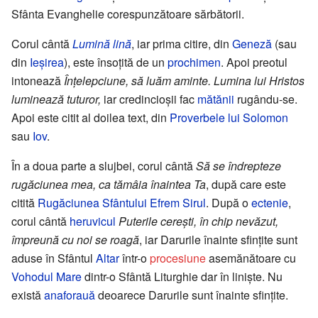
Sfânta Evanghelie corespunzătoare sărbătorii.
Corul cântă
Lumină lină
, iar prima citire, din
Geneză
(sau
din
Ieşirea
), este însoţită de un
prochimen
. Apoi preotul
intonează
Înţelepciune, să luăm aminte. Lumina lui Hristos
luminează tuturor,
iar credincioşii fac
mătănii
rugându-se.
Apoi este citit al doilea text, din
Proverbele lui Solomon
sau
Iov
.
În a doua parte a slujbei, corul cântă
Să se îndrepteze
rugăciunea mea, ca tămâia înaintea Ta
, după care este
citită
Rugăciunea Sfântului Efrem Sirul
. După o
ectenie
,
corul cântă
heruvicul
Puterile cereşti, în chip nevăzut,
împreună cu noi se roagă
, iar Darurile înainte sfinţite sunt
aduse în Sfântul
Altar
într-o
procesiune
asemănătoare cu
Vohodul Mare
dintr-o Sfântă Liturghie dar în linişte. Nu
există
anaforauă
deoarece Darurile sunt înainte sfinţite.