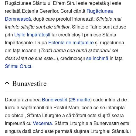
Rugăciunea Sfântului Efrem Sirul este repetată şi este
recitată Ectenia Cererilor. Corul cântă
Rugăciunea
Domnească
, după care preotul intonează:
Sfintele mai
înainte sfinţite sunt ale sfinţilor
. Sfintele Taine sunt aduse
prin
Uşile Împărăteşti
iar credincioşii primesc Sfânta
Împărtăşanie. După
Ectenia de mulţumire
şi rugăciunea
din faţa icoanei (
Toată darea cea bună şi tot darul cel
desăvârşit de sus este...
), credincioşii
se închină
în faţa
Sfintei Cruci
.
Bunavestire
Dacă prăznuirea
Buneivestiri
(
25 martie
) cade într-o zi de
lucru a săptămânii din Postul Mare, ceea ce se întâmplă
de obicei, Sfânta Liturghie a sărbătorii este slujită seara
împreună cu
Vecernia
. Sfânta Liturghie a Buneivestiri este
singura dată când este permisă slujirea Liturghiei Sfântului