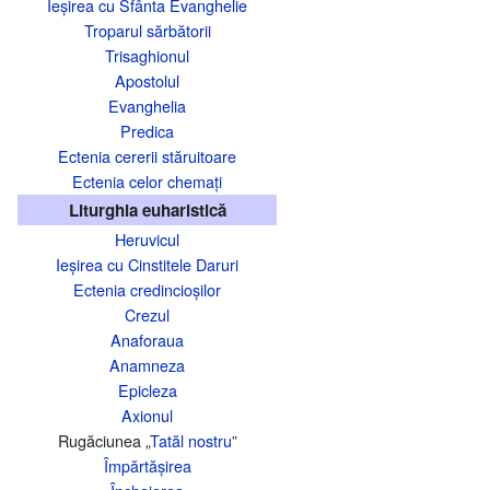
Ieșirea cu Sfânta Evanghelie
Troparul sărbătorii
Trisaghionul
Apostolul
Evanghelia
Predica
Ectenia cererii stăruitoare
Ectenia celor chemați
Liturghia euharistică
Heruvicul
Ieșirea cu Cinstitele Daruri
Ectenia credincioșilor
Crezul
Anaforaua
Anamneza
Epicleza
Axionul
Rugăciunea „
Tatăl nostru
”
Împărtășirea