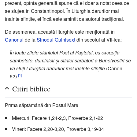
prezent, opinia generală spune că el doar a notat ceea ce
se slujea în Constantinopol. În Liturghia darurilor mai
înainte sfinţite, el încă este amintit ca autorul tradiţional.
De asemenea, această liturghie este menţionată în
Canonul
de la
Sinodul Quinisext
din secolul al VII-lea:
În toate zilele sfântului Post al Paştelui, cu excepţia
sâmbeteie, duminicii şi sfintei sărbători a Buneivestiri se
va sluji Liturghia darurilor mai înainte sfinţite
(Canon
[1]
52).
Citiri biblice
Prima săptămână din Postul Mare
Miercuri: Facere 1,24-2,3, Proverbe 2,1-22
Vineri: Facere 2,20-3,20, Proverbe 3,19-34