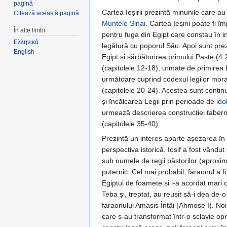
pagină
Cartea Ieșirii prezintă minunile care au
Citează această pagină
Muntele Sinai
. Cartea Ieșirii poate fi î
În alte limbi
pentru fuga din Egipt care constau în in
Ελληνικά
legătură cu poporul Său. Apoi sunt prez
English
Egipt și sărbătorirea primului Paște (4
(capitolele 12-18), urmate de primirea 
următoare cuprind codexul legilor moral
(capitolele 20-24). Acestea sunt continua
și încălcarea Legii prin perioade de
ido
urmează descrierea construcției tabern
(capitolele 35-40).
Prezintă un interes aparte așezarea în p
perspectiva istorică. Iosif a fost vândut 
sub numele de regii păstorilor (aproxim
puternic. Cel mai probabil, faraonul a f
Egiptul de foamete și i-a acordat mari ono
Teba și, treptat, au reușit să-i dea de-
faraonului Amasis Întâi (Ahmose I). Noii
care s-au transformat într-o sclavie opre