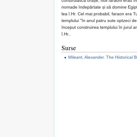
construiască orașe, noii faraoni erau î
nomade îndepărtate și să domine Egiptul
lea î.Hr. Cel mai probabil, faraon era 
templului "în anul patru sute optzeci de
început construirea templului în jurul an
î.Hr..
Surse
Mileant, Alexander. The Historical 