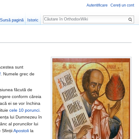
Autentificare
Cereți un cont
Căutare
Sursă pagină
Istoric
acestea sunt
f
. Numele grec de
siunea făcută de
legere conform căreia
acă ei se vor închina
ituie
cele 10 porunci
.
rezența lui Dumnezeu în
nc al poruncilor lui
 Sfinții
Apostoli
la