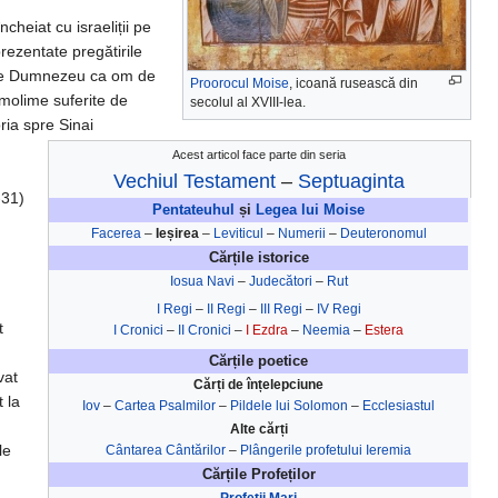
cheiat cu israeliții pe
 prezentate pregătirile
 de Dumnezeu ca om de
Proorocul Moise
, icoană rusească din
 molime suferite de
secolul al XVIII-lea.
ria spre Sinai
Acest articol face parte din seria
Vechiul Testament
–
Septuaginta
-31)
Pentateuhul
și
Legea lui Moise
Facerea
–
Ieșirea
–
Leviticul
–
Numerii
–
Deuteronomul
Cărțile istorice
Iosua Navi
–
Judecători
–
Rut
I Regi
–
II Regi
–
III Regi
–
IV Regi
t
I Cronici
–
II Cronici
–
I Ezdra
–
Neemia
–
Estera
Cărțile poetice
vat
Cărți de înțelepciune
t la
Iov
–
Cartea Psalmilor
–
Pildele lui Solomon
–
Ecclesiastul
Alte cărți
le
Cântarea Cântărilor
–
Plângerile profetului Ieremia
Cărțile Profeților
Profeții Mari