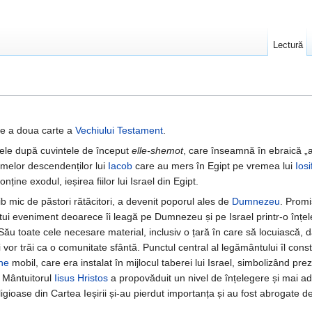
Lectură
te a doua carte a
Vechiului Testament
.
mele după cuvintele de început
elle-shemot
, care înseamnă în ebraică „
umelor descendenților lui
Iacob
care au mers în Egipt pe vremea lui
Iosi
ține exodul, ieșirea fiilor lui Israel din Egipt.
rib mic de păstori rătăcitori, a devenit poporul ales de
Dumnezeu
. Promi
ui eveniment deoarece îi leagă pe Dumnezeu și pe Israel printr-o înțe
u toate cele necesare material, inclusiv o țară în care să locuiască, d
or trăi ca o comunitate sfântă. Punctul central al legământului îl const
ne
mobil, care era instalat în mijlocul taberei lui Israel, simbolizând p
, Mântuitorul
Iisus Hristos
a propovăduit un nivel de înțelegere și mai adâ
igioase din Cartea Ieșirii și-au pierdut importanța și au fost abrogate de