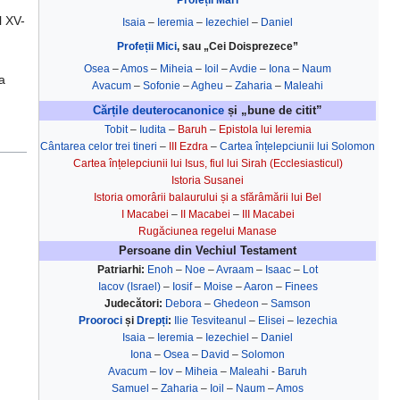
l XV-
Isaia
–
Ieremia
–
Iezechiel
–
Daniel
Profeții Mici
, sau „Cei Doisprezece”
Osea
–
Amos
–
Miheia
–
Ioil
–
Avdie
–
Iona
–
Naum
ea
Avacum
–
Sofonie
–
Agheu
–
Zaharia
–
Maleahi
Cărțile deuterocanonice
și „bune de citit”
Tobit
–
Iudita
–
Baruh
–
Epistola lui Ieremia
Cântarea celor trei tineri
–
III Ezdra
–
Cartea înțelepciunii lui Solomon
Cartea înțelepciunii lui Isus, fiul lui Sirah (Ecclesiasticul)
Istoria Susanei
Istoria omorârii balaurului și a sfărâmării lui Bel
I Macabei
–
II Macabei
–
III Macabei
Rugăciunea regelui Manase
Persoane din Vechiul Testament
Patriarhi:
Enoh
–
Noe
–
Avraam
–
Isaac
–
Lot
Iacov (Israel)
–
Iosif
–
Moise
–
Aaron
–
Finees
Judecători:
Debora
–
Ghedeon
–
Samson
Prooroci
și
Drepți
:
Ilie Tesviteanul
–
Elisei
–
Iezechia
Isaia
–
Ieremia
–
Iezechiel
–
Daniel
Iona
–
Osea
–
David
–
Solomon
Avacum
–
Iov
–
Miheia
–
Maleahi
-
Baruh
Samuel
–
Zaharia
–
Ioil
–
Naum
–
Amos