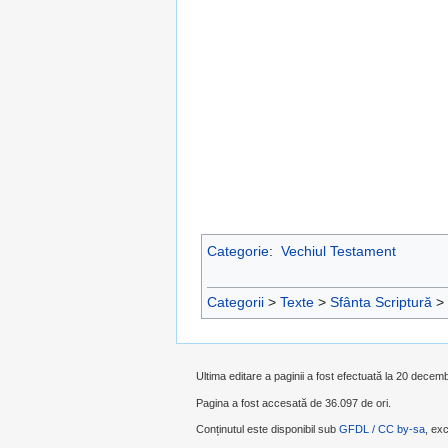
Categorie
:
Vechiul Testament
Categorii
>
Texte
>
Sfânta Scriptură
>
Ultima editare a paginii a fost efectuată la 20 decem
Pagina a fost accesată de 36.097 de ori.
Conținutul este disponibil sub
GFDL / CC by-sa
, exc