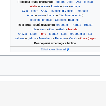
Regi Iuda (după diviziune):
Roboam
–
Abia
–
Asa
–
Iosafat
Atalia
–
Ioram
–
Ahazia
–
Ioas
–
Amația
Ozia
–
Iotam
–
Ahaz
–
Iezechia (Ezechia)
–
Manase
Amon
–
Iosia
–
Ioahaz
–
Eliachim
(
Ioiachim
)
Ioiachin
(
Iehonia
) –
Sedechia
(
Matania
)
Regi Israel (după diviziune):
Ieroboam I
–
Nadab
–
Baeșa
Ela
–
Zimri
–
Omri
–
Ahab
–
Izabela
Ahazia
–
Ioram
–
Iehu
–
Ioahaz
–
Ioas
–
Ieroboam al II-lea
Zaharia
–
Șalum
–
Menahem
–
Pecahia
–
Pecah
–
Osea (rege)
Descoperiri arheologice biblice
Editați această casetă