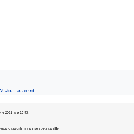
Vechiul Testament
brie 2021, ora 13:53.
eptând cazurile în care se specifică altfel.