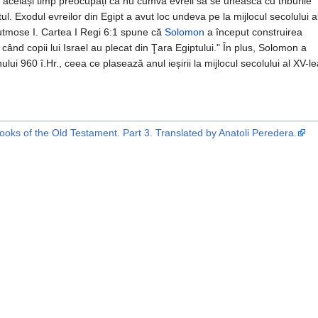
n același timp preocupați ca nu cumva evreii să se unească cu triburile
. Exodul evreilor din Egipt a avut loc undeva pe la mijlocul secolului a
Tutmose I. Cartea I Regi 6:1 spune că
Solomon
a început construirea
 când copii lui Israel au plecat din Ţara Egiptului." În plus, Solomon a
ului 960 î.Hr., ceea ce plasează anul ieșirii la mijlocul secolului al XV-l
Books of the Old Testament. Part 3. Translated by Anatoli Peredera.