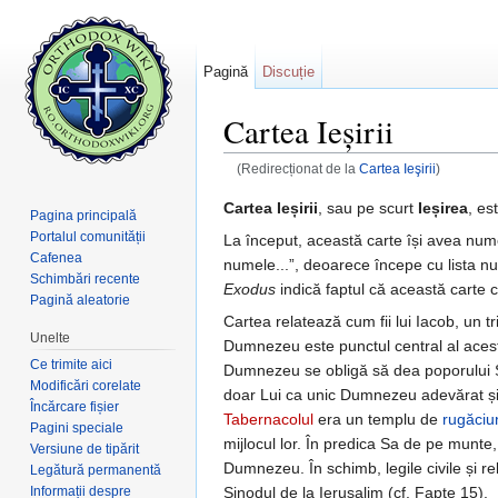
Pagină
Discuție
Cartea Ieșirii
(Redirecționat de la
Cartea Ieşirii
)
Salt la:
navigare
,
căutare
Cartea Ieșirii
, sau pe scurt
Ieșirea
, es
Pagina principală
Portalul comunității
La început, această carte își avea nu
Cafenea
numele...”, deoarece începe cu lista n
Schimbări recente
Exodus
indică faptul că această carte con
Pagină aleatorie
Cartea relatează cum fii lui Iacob, un t
Unelte
Dumnezeu este punctul central al acest
Ce trimite aici
Dumnezeu se obligă să dea poporului Să
Modificări corelate
doar Lui ca unic Dumnezeu adevărat și v
Încărcare fișier
Tabernacolul
era un templu de
rugăciu
Pagini speciale
mijlocul lor. În predica Sa de pe munte
Versiune de tipărit
Dumnezeu. În schimb, legile civile și rel
Legătură permanentă
Informații despre
Sinodul de la Ierusalim (cf. Fapte 15).