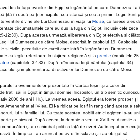
 avut loc la fuga evreilor din Egipt și legământul pe care Dumnezeu l-a în
mpărțită în două parți principale, cea istorică și cea a primirii Legii. Sunt
tervențiile divine ale Lui Dumnezeu în viața lui
Moise
, ce fusese ales
entate circumstanțele care au dus la fuga din Egipt, inclusiv cele zece
:29-12:39). După acestea urmează eliberarea din Egipt efectivă și călăto
Legii lui Dumnezeu de către Moise, descrisă în capitolul 19. Capitolele
e și civile, pecetluite de evreii care intră în legământ cu Dumnezeu
te cu legile referitoare la slujirea religioasă și la
preoție
(capitolele 25
latrie
(capitolele 32-33). După reînnoirea legământului (capitolul 34)
acolului și implementarea directivelor lui Dumnezeu de către Moise
aralel a evenimentelor prezentate în Cartea Ieșirii și a celor din
de frații săi în Egipt în timpul domniei hicsoșilor, un trib semitic cunoscu
ativ 2000 de ani î.Hr.). La vremea aceea, Egiptul era foarte prosper și
ost Amenemhet al IV-lea. El l-a ridicat pe Iosif în rang când acesta a sal
ruri, lui și familiei lui. Cu toate acestea, nobilii etnici egipteni s-au uni
o parte pe hicsoși. După aceea, la domnie a venit a XVIII-ea dinastie a
 conducători și-au schimbat politica față de evrei. Au început persecuții
sivă. În timp ce i-au aruncat pe evrei în sclavie și i-au obligat să