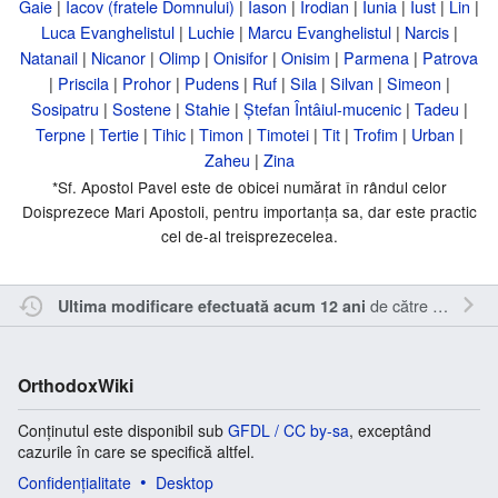
Gaie
|
Iacov (fratele Domnului)
|
Iason
|
Irodian
|
Iunia
|
Iust
|
Lin
|
Luca Evanghelistul
|
Luchie
|
Marcu Evanghelistul
|
Narcis
|
Natanail
|
Nicanor
|
Olimp
|
Onisifor
|
Onisim
|
Parmena
|
Patrova
|
Priscila
|
Prohor
|
Pudens
|
Ruf
|
Sila
|
Silvan
|
Simeon
|
Sosipatru
|
Sostene
|
Stahie
|
Ștefan Întâiul-mucenic
|
Tadeu
|
Terpne
|
Tertie
|
Tihic
|
Timon
|
Timotei
|
Tit
|
Trofim
|
Urban
|
Zaheu
|
Zina
*Sf. Apostol Pavel este de obicei numărat în rândul celor
Doisprezece Mari Apostoli, pentru importanța sa, dar este practic
cel de-al treisprezecelea.
de către
Nick15
.
Ultima modificare efectuată acum 12 ani
OrthodoxWiki
Conținutul este disponibil sub
GFDL / CC by-sa
, exceptând
cazurile în care se specifică altfel.
Confidențialitate
Desktop