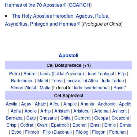
Hermes of the 70 Apostles
(
GOARCH
)
The Holy Apostles Herodian, Agabus, Rufus,
Asyncritus, Phlegon and Hermes
(
Prologue of Ohrid
)
Apostoli
Cei Doisprezece (+1)
Petru
|
Andrei
|
Iacov (fiul lui Zevedeu)
|
Ioan Teologul
|
Filip
|
Bartolomeu
|
Matei
|
Toma
|
Iacov al lui Alfeu
|
Iuda Tadeu
|
Simon Zilotul
|
Matia
(în locul lui
Iuda Iscarioteanul
) |
Pavel
*
Cei Șaptezeci
Acvila
|
Agav
|
Ahaic
|
Alfeu
|
Amplie
|
Anania
|
Andronic
|
Apelie
|
Apfia
|
Apollo
|
Arhip
|
Aristarh
|
Aristobul
|
Artema
|
Asincrit
|
Barnaba
|
Carp
|
Chesarie
|
Chifa
|
Clement
|
Cleopa
|
Crescent
|
Crisp
|
Codrat
|
Cvart
|
Epafrodit
|
Epenet
|
Erast
|
Ermie
|
Ermis
|
Evod
|
Filimon
|
Filip (Diaconul)
|
Filolog
|
Flegon
|
Fortunat
|