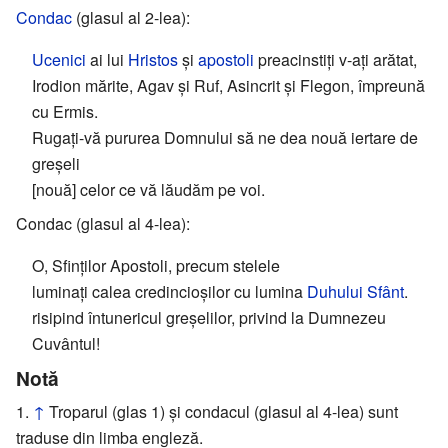
Condac
(glasul al 2-lea):
Ucenici
ai lui
Hristos
şi
apostoli
preacinstiţi v-aţi arătat,
Irodion mărite, Agav și Ruf, Asincrit şi Flegon, împreună
cu Ermis.
Rugaţi-vă pururea Domnului să ne dea nouă iertare de
greșeli
[nouă] celor ce vă lăudăm pe voi.
Condac (glasul al 4-lea):
O, Sfinților Apostoli, precum stelele
luminați calea credincioșilor cu lumina
Duhului Sfânt
.
risipind întunericul greșelilor, privind la Dumnezeu
Cuvântul!
Notă
↑
Troparul (glas 1) și condacul (glasul al 4-lea) sunt
traduse din limba engleză.