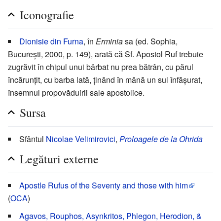
Iconografie
Dionisie din Furna
, în
Erminia
sa (ed. Sophia,
București, 2000, p. 149), arată că Sf. Apostol Ruf trebuie
zugrăvit în chipul unui bărbat nu prea bătrân, cu părul
încărunțit, cu barba lată, ținând în mână un sul înfășurat,
însemnul propovăduirii sale apostolice.
Sursa
Sfântul
Nicolae Velimirovici
,
Proloagele de la Ohrida
Legături externe
Apostle Rufus of the Seventy and those with him
(
OCA
)
Agavos, Rouphos, Asynkritos, Phlegon, Herodion, &