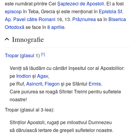
este numărat printre Cei
Şaptezeci de Apostoli
. El a fost
episcop
în Teba, Grecia şi este menţionat în
Epistola Sf.
Ap. Pavel către Romani
16, 13.
Prăznuirea
sa în
Biserica
Ortodoxă
se face în
8 aprilie
.
Imnografie
[1]
Tropar
(
glasul
1)
Veniți să lăudăm cu cântări înșesitul cor al Apostolilor:
pe
Irodion
și
Agav
,
pe Ruf,
Asincrit
,
Flegon
și pe Sfântul
Ermis
.
Care pururea se roagă Sfintei Treimi pentru sufletele
noastre!
Tropar (glasul al 3-lea):
Sfinţilor Apostoli, rugaţi pe milostivul Dumnezeu
să dăruiască iertare de greşeli sufletelor noastre.