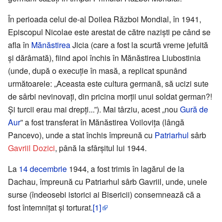
În perioada celui de-al Doilea Război Mondial, în 1941,
Episcopul Nicolae este arestat de către naziști pe când se
afla în
Mănăstirea
Jicia (care a fost la scurtă vreme jefuită
și dărâmată), fiind apoi închis în Mănăstirea Liubostinia
(unde, după o execuție în masă, a replicat spunând
următoarele: „Aceasta este cultura germană, să ucizi sute
de sârbi nevinovați, din pricina morții unui soldat german?!
Și turcii erau mai drepți...”). Mai târziu, acest „nou
Gură de
Aur
” a fost transferat în Mănăstirea Voilovița (lângă
Pancevo), unde a stat închis împreună cu
Patriarhul
sârb
Gavriil Dozici
, până la sfârșitul lui 1944.
La
14 decembrie
1944, a fost trimis în lagărul de la
Dachau, împreună cu Patriarhul sârb Gavriil, unde, unele
surse (îndeosebi istorici ai Bisericii) consemnează că a
fost întemnițat și torturat.
[1]