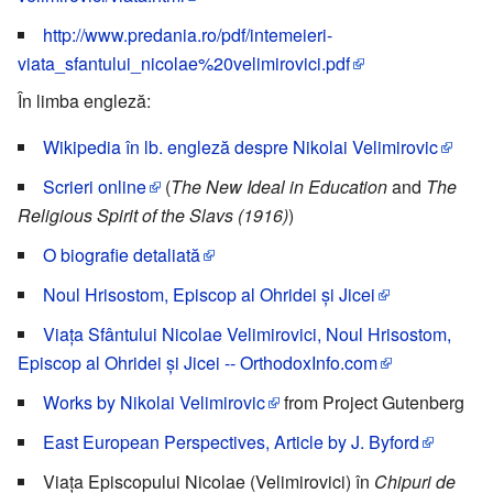
http://www.predania.ro/pdf/intemeieri-
viata_sfantului_nicolae%20velimirovici.pdf
În limba engleză:
Wikipedia în lb. engleză despre Nikolai Velimirovic
Scrieri online
(
The New Ideal in Education
and
The
Religious Spirit of the Slavs (1916)
)
O biografie detaliată
Noul Hrisostom, Episcop al Ohridei și Jicei
Viața Sfântului Nicolae Velimirovici, Noul Hrisostom,
Episcop al Ohridei și Jicei -- OrthodoxInfo.com
Works by Nikolai Velimirovic
from Project Gutenberg
East European Perspectives, Article by J. Byford
Viața Episcopului Nicolae (Velimirovici) în
Chipuri de