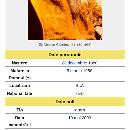
Sf. Nicolae Velimirovici (1880-1956)
Date personale
23 decembrie
1880
Naștere
5 martie
1956
Mutare la
Domnul (†)
SUA
Localizare
sârb
Naționalitate
Date cult
ierarh
Tip
19 mai
2003
Data
canonizării