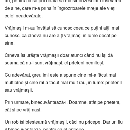
ah, pentru ca să pot odată să mă slobozesc din înșelarea
de sine, care m-a prins în îngrozitoarele mreje ale vieții
celei neadevărate.
Vrăjmașii m-au învățat să cunosc ceea ce puțini alții mai
cunosc, că cineva nu are alți vrăjmași în lume decât pe
sine.
Cineva își urăște vrăjmașii doar atunci când nu își dă
seama că nu-i sunt vrăjmași, ci prieteni nemiloși.
Cu adevărat, greu îmi este a spune cine mi-a făcut mai
mult bine și cine mi-a făcut mai mult rău, în lume: prietenii
sau vrăjmașii.
Prin urmare, binecuvântează-i, Doamne, atât pe prieteni,
cât și pe vrăjmași.
Un rob își blesteamă vrăjmașii, căci nu pricepe. Dar un fiu
îi binecuvântează, pentru că el pricepe.