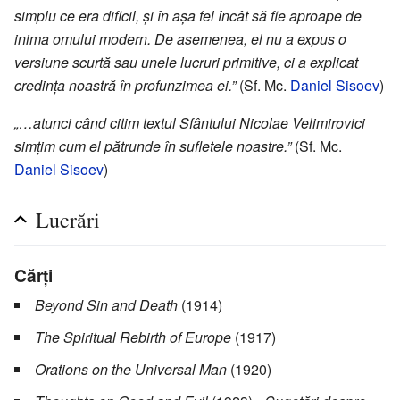
simplu ce era dificil, și în așa fel încât să fie aproape de
inima omului modern. De asemenea, el nu a expus o
versiune scurtă sau unele lucruri primitive, ci a explicat
credința noastră în profunzimea ei.”
(Sf. Mc.
Daniel Sisoev
)
„…atunci când citim textul Sfântului Nicolae Velimirovici
simțim cum el pătrunde în sufletele noastre.”
(Sf. Mc.
Daniel Sisoev
)
Lucrări
Cărți
Beyond Sin and Death
(1914)
The Spiritual Rebirth of Europe
(1917)
Orations on the Universal Man
(1920)