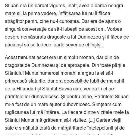
Siluan era un bărbat viguros, înalt; avea o barbă neagră
mare și, la prima vedere, înfățișarea lui nu îl făcea
atrăgător pentru cine nu-l cunoștea. Dar era de ajuns o
singură conversație ca să-l iubești pe acest om. Vorbea
despre nemăsurata dragoste a lui Dumnezeu și îi făcea pe
păcătoși să se judece foarte sever pe ei înșiși.
Acest minunat ascet era un simplu monah, dar plin de
dragoste de Dumnezeu și de aproapele. Din toate părțile
Sfântului Munte numeroși monahi alergau la el să-i
primească sfaturile, dar era deosebit de iubit de monahii
de la Hilandari și Sfântul Savva care vedea în el pe
părintele lor duhovnicesc. Și pentru mine, Părintele Siluan
mi-a fost de un mare ajutor duhovnicesc. Simțeam cum
rugăciunea lui mă întărea. La fiecare dintre vizitele mele la
Sfântul Munte mă grăbeam să-l vizitez. [...] Cartea vieții
sale e smălțuită toată de mărgăritarele înțelepciunii și de