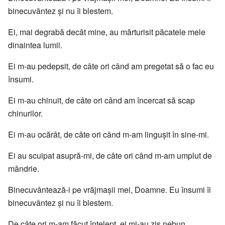
binecuvântez și nu îi blestem.
Ei, mai degrabă decât mine, au mărturisit păcatele mele
dinaintea lumii.
Ei m-au pedepsit, de câte ori când am pregetat să o fac eu
însumi.
Ei m-au chinuit, de câte ori când am încercat să scap
chinurilor.
Ei m-au ocărât, de câte ori când m-am lingușit în sine-mi.
Ei au scuipat asupră-mi, de câte ori când m-am umplut de
mândrie.
Binecuvântează-i pe vrăjmașii mei, Doamne. Eu însumi îi
binecuvântez și nu îi blestem.
De câte ori m-am făcut înțelept, ei mi-au zis nebun.