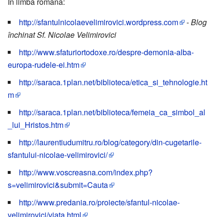
În limba română:
http://sfantulnicolaevelimirovici.wordpress.com
-
Blog
închinat Sf. Nicolae Velimirovici
http://www.sfaturiortodoxe.ro/despre-demonia-alba-
europa-rudele-ei.htm
http://saraca.1plan.net/biblioteca/etica_si_tehnologie.ht
m
http://saraca.1plan.net/biblioteca/femeia_ca_simbol_al
_lui_Hristos.htm
http://laurentiudumitru.ro/blog/category/din-cugetarile-
sfantului-nicolae-velimirovici/
http://www.voscreasna.com/index.php?
s=velimirovici&submit=Cauta
http://www.predania.ro/proiecte/sfantul-nicolae-
velimirovici/viata.html