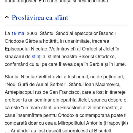
aurul dragostei. E o carte uriașă și nestricăcioasă."
Proslăvirea ca sfânt
La
19 mai
2003, Sfântul Sinod al episcopilor Bisericii
Ortodoxe Sârbe a hotărât, în unanimitate, trecerea
Episcopului Nicolae (Velimirovici) al Ohridei și Jiciei în
sinaxarul de
sfinți
al sfintei noastre Biserici Ortodoxe,
confirmând cultul pe care îl avea deja în Serbia și în lume.
Sfântul Nicolae Velimirovici a fost numit, nu de puține ori,
"Noul Gură de Aur al Serbiei". Sfântul Ioan Maximovici,
Arhiepiscopul rus de San Francisco, care a fost în tinerețe
profesor la un seminar din eparhia Jiciei, spunea despre el
că este "un mare sfânt, un Hrisostom al zilelor noastre, a
cărui însemnătate pentru Ortodoxia contemporană poate fi
comparată doar cu cea a Mitropolitului Antonie (Hrapovițki)
… Amândoi au fost dascăli sobornicești ai Bisericii