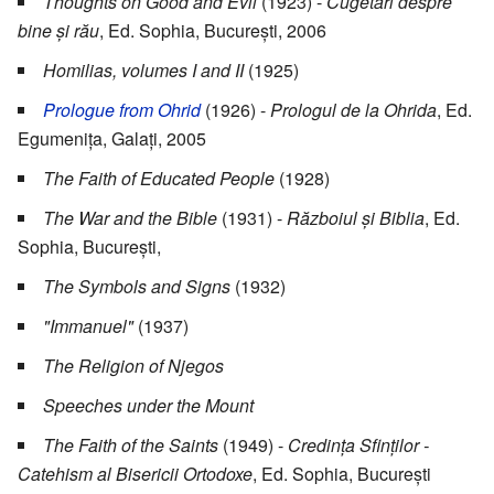
Thoughts on Good and Evil
(1923) -
Cugetări despre
bine și rău
, Ed. Sophia, București, 2006
Homilias, volumes I and II
(1925)
Prologue from Ohrid
(1926) -
Prologul de la Ohrida
, Ed.
Egumenița, Galați, 2005
The Faith of Educated People
(1928)
The War and the Bible
(1931) -
Războiul și Biblia
, Ed.
Sophia, București,
The Symbols and Signs
(1932)
"Immanuel"
(1937)
The Religion of Njegos
Speeches under the Mount
The Faith of the Saints
(1949) -
Credința Sfinților -
Catehism al Bisericii Ortodoxe
, Ed. Sophia, București