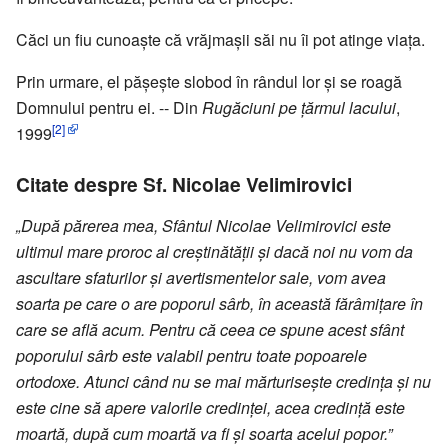
Căci un fiu cunoaște că vrăjmașii săi nu îi pot atinge viața.
Prin urmare, el pășește slobod în rândul lor și se roagă
Domnului pentru ei. -- Din
Rugăciuni pe țărmul lacului
,
[2]
1999
Citate despre Sf. Nicolae Velimirovici
„După părerea mea, Sfântul Nicolae Velimirovici este
ultimul mare proroc al creștinătății și dacă noi nu vom da
ascultare sfaturilor și avertismentelor sale, vom avea
soarta pe care o are poporul sârb, în această fărâmițare în
care se află acum. Pentru că ceea ce spune acest sfânt
poporului sârb este valabil pentru toate popoarele
ortodoxe. Atunci când nu se mai mărturisește credința și nu
este cine să apere valorile credinței, acea credință este
moartă, după cum moartă va fi și soarta acelui popor.”