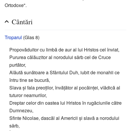
Ortodoxe".
Cântări
Troparul
(Glas 8)
Propovăduitor cu limbă de aur al lui Hristos cel înviat,
Pururea călăuzitor al norodului sârb cel de Cruce
purtător,
Alăută sunătoare a Sfântului Duh, iubit de monahii ce
întru tine se bucură,
Slava și fala preoților, învățător al pocăinței, vlădică al
tuturor neamurilor,
Dreptar celor din oastea lui Hristos în rugăciunile către
Dumnezeu,
Sfinte Nicolae, dascăl al Americii și slavă a norodului
sârb,