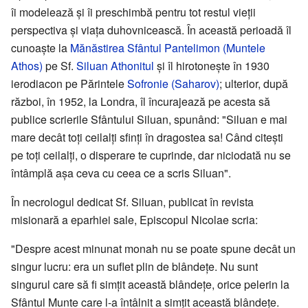
îi modelează și îi preschimbă pentru tot restul vieții
perspectiva și viața duhovnicească. În această perioadă îl
cunoaște la
Mănăstirea Sfântul Pantelimon (Muntele
Athos)
pe Sf.
Siluan Athonitul
și îl hirotonește în 1930
ierodiacon pe Părintele
Sofronie (Saharov)
; ulterior, după
război, în 1952, la Londra, îl încurajează pe acesta să
publice scrierile Sfântului Siluan, spunând: "Siluan e mai
mare decât toți ceilalți sfinți în dragostea sa! Când citești
pe toți ceilalți, o disperare te cuprinde, dar niciodată nu se
întâmplă așa ceva cu ceea ce a scris Siluan".
În necrologul dedicat Sf. Siluan, publicat în revista
misionară a eparhiei sale, Episcopul Nicolae scria:
"Despre acest minunat monah nu se poate spune decât un
singur lucru: era un suflet plin de blândețe. Nu sunt
singurul care să fi simțit această blândețe, orice pelerin la
Sfântul Munte care l-a întâlnit a simțit această blândețe.