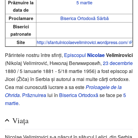
5 martie
Prăznuire la
data de
Biserica Ortodoxă Sârbă
Proclamare
Biserici
patronate
http://sfantulnicolaevelimirovici.wordpress.com/
Site
Părintele nostru între sfinți,
Episcopul
Nicolae
Velimirovici
(Nikolaj Velimirović, Николај Велимировић,
23 decembrie
1880 / 5 ianuarie 1881 - 5/18 martie 1956) a fost episcop al
Jicei (Žiča) în Serbia și autorul a mai multe cărți ortodoxe.
Cea mai cunoscută lucrare a sa este
Proloagele de la
Ohrida
.
Prăznuirea
lui în
Biserica Ortodoxă
se face pe
5
martie
.
Viața
Nicolae Velimirovici s-a născut în sătucul Lelici, din Serbia