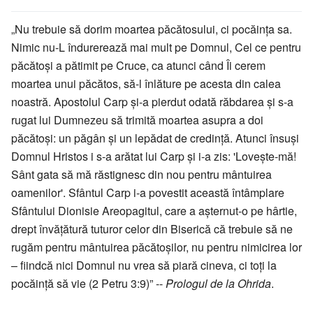
„Nu trebuie să dorim moartea păcătosului, ci pocăința sa.
Nimic nu-L îndurerează mai mult pe Domnul, Cel ce pentru
păcătoși a pătimit pe Cruce, ca atunci când Îi cerem
moartea unui păcătos, să-l înlăture pe acesta din calea
noastră. Apostolul Carp și-a pierdut odată răbdarea și s-a
rugat lui Dumnezeu să trimită moartea asupra a doi
păcătoși: un păgân și un lepădat de credință. Atunci însuși
Domnul Hristos i s-a arătat lui Carp și i-a zis: 'Lovește-mă!
Sânt gata să mă răstignesc din nou pentru mântuirea
oamenilor'. Sfântul Carp i-a povestit această întâmplare
Sfântului Dionisie Areopagitul, care a așternut-o pe hârtie,
drept învățătură tuturor celor din Biserică că trebuie să ne
rugăm pentru mântuirea păcătoșilor, nu pentru nimicirea lor
– fiindcă nici Domnul nu vrea să piară cineva, ci toți la
pocăință să vie (2 Petru 3:9)” --
Prologul de la Ohrida
.
_____________