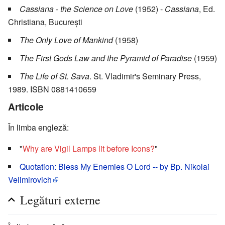
Cassiana - the Science on Love
(1952) -
Cassiana
, Ed.
Christiana, București
The Only Love of Mankind
(1958)
The First Gods Law and the Pyramid of Paradise
(1959)
The Life of St. Sava
. St. Vladimir's Seminary Press,
1989. ISBN 0881410659
Articole
În limba engleză:
"
Why are Vigil Lamps lit before Icons?
"
Quotation: Bless My Enemies O Lord -- by Bp. Nikolai
Velimirovich
Legături externe