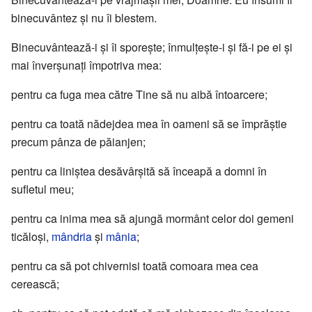
binecuvântez și nu îi blestem.
Binecuvântează-i și îi sporește; înmulțește-i și fă-i pe ei și
mai înverșunați împotriva mea:
pentru ca fuga mea către Tine să nu aibă întoarcere;
pentru ca toată nădejdea mea în oameni să se împrăștie
precum pânza de păianjen;
pentru ca liniștea desăvârșită să înceapă a domni în
sufletul meu;
pentru ca inima mea să ajungă mormânt celor doi gemeni
ticăloși,
mândria
și
mânia
;
pentru ca să pot chivernisi toată comoara mea cea
cerească;