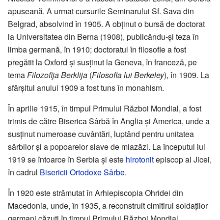
apuseană. A urmat cursurile Seminarului Sf. Sava din
Belgrad, absolvind în 1905. A obținut o bursă de doctorat
la Universitatea din Berna (1908), publicându-și teza în
limba germană, în 1910; doctoratul în filosofie a fost
pregătit la Oxford și susținut la Geneva, în franceză, pe
tema
Filozofija Berklija
(
Filosofia lui Berkeley
), în 1909. La
sfârșitul anului 1909 a fost tuns în monahism.
În aprilie 1915, în timpul Primului Război Mondial, a fost
trimis de către Biserica Sârbă în Anglia și America, unde a
susținut numeroase cuvântări, luptând pentru unitatea
sârbilor și a popoarelor slave de miazăzi. La începutul lui
1919 se întoarce în Serbia și este
hirotonit
episcop al Jicei,
în cadrul
Bisericii Ortodoxe Sârbe
.
În 1920 este strămutat în Arhiepiscopia Ohridei din
Macedonia, unde, în 1935, a reconstruit cimitirul soldaților
germani căzuți în timpul Primului Război Mondial.