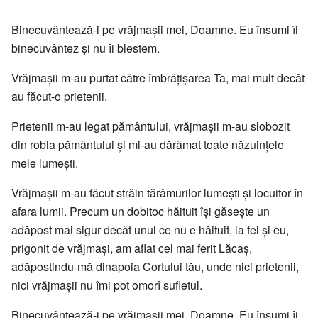
Binecuvântează-i pe vrăjmașii mei, Doamne. Eu însumi îi
binecuvântez și nu îi blestem.
Vrăjmașii m-au purtat către îmbrățișarea Ta, mai mult decât
au făcut-o prietenii.
Prietenii m-au legat pământului, vrăjmașii m-au slobozit
din robia pământului și mi-au dărâmat toate năzuințele
mele lumești.
Vrăjmașii m-au făcut străin tărâmurilor lumești și locuitor în
afara lumii. Precum un dobitoc hăituit își găsește un
adăpost mai sigur decât unul ce nu e hăituit, la fel și eu,
prigonit de vrăjmași, am aflat cel mai ferit Lăcaș,
adăpostindu-mă dinapoia Cortului tău, unde nici prietenii,
nici vrăjmașii nu îmi pot omorî sufletul.
Binecuvântează-i pe vrăjmașii mei, Doamne. Eu însumi îi