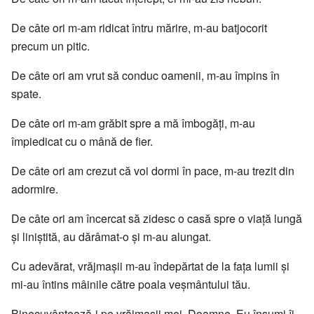
De câte ori m-am ridicat întru mărire, m-au batjocorit
precum un pitic.
De câte ori am vrut să conduc oamenii, m-au împins în
spate.
De câte ori m-am grăbit spre a mă îmbogăți, m-au
împiedicat cu o mână de fier.
De câte ori am crezut că voi dormi în pace, m-au trezit din
adormire.
De câte ori am încercat să zidesc o casă spre o viață lungă
și liniștită, au dărâmat-o și m-au alungat.
Cu adevărat, vrăjmașii m-au îndepărtat de la fața lumii și
mi-au întins mâinile către poala veșmântului tău.
Binecuvântează-i pe vrăjmașii mei, Doamne. Eu însumi îi