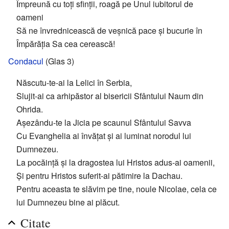
Împreună cu toți sfinții, roagă pe Unul iubitorul de
oameni
Să ne învrednicească de veșnică pace și bucurie în
Împărăția Sa cea cerească!
Condacul
(Glas 3)
Născutu-te-ai la Lelici în Serbia,
Slujit-ai ca arhipăstor al bisericii Sfântului Naum din
Ohrida.
Așezându-te la Jicia pe scaunul Sfântului Savva
Cu Evanghelia ai învățat și ai luminat norodul lui
Dumnezeu.
La pocăință și la dragostea lui Hristos adus-ai oamenii,
Și pentru Hristos suferit-ai pătimire la Dachau.
Pentru aceasta te slăvim pe tine, noule Nicolae, cela ce
lui Dumnezeu bine ai plăcut.
Citate