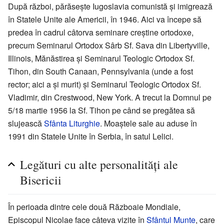
După război, părăsește Iugoslavia comunistă și imigrează
în Statele Unite ale Americii, în 1946. Aici va începe să
predea în cadrul câtorva seminare creștine ortodoxe,
precum Seminarul Ortodox Sârb Sf. Sava din Libertyville,
Illinois, Mănăstirea și Seminarul Teologic Ortodox Sf.
Tihon, din South Canaan, Pennsylvania (unde a fost
rector; aici a și murit) și Seminarul Teologic Ortodox Sf.
Vladimir, din Crestwood, New York. A trecut la Domnul pe
5/18 martie 1956 la Sf. Tihon pe când se pregătea să
slujească
Sfânta Liturghie
. Moaștele sale au aduse în
1991 din Statele Unite în Serbia, în satul Lelici.
Legături cu alte personalități ale
Bisericii
În perioada dintre cele două Războaie Mondiale,
Episcopul Nicolae face câteva vizite în
Sfântul Munte
, care