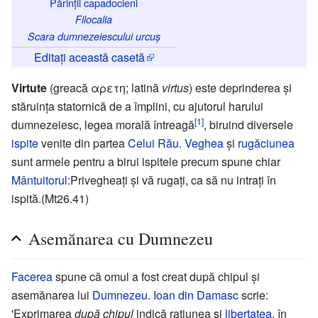
Părinții capadocieni
Filocalia
Scara dumnezeiescului urcuș
Editați această casetă
Virtute
(greacă αρετη; latină
virtus
) este deprinderea și
stăruința statornică de a împlini, cu ajutorul harului
[1]
dumnezeiesc, legea morală întreagă
, biruind diversele
ispite
venite din partea
Celui Rău
.
Veghea
și
rugăciunea
sunt armele pentru a birui ispitele precum spune chiar
Mântuitorul
:Privegheați și vă rugați, ca să nu intrați în
ispită.(Mt26.41)
Asemănarea cu Dumnezeu
Facerea
spune că omul a fost creat după chipul și
asemănarea lui
Dumnezeu
.
Ioan din Damasc
scrie:
'Exprimarea
după chipul
indică rațiunea și
libertatea
, în