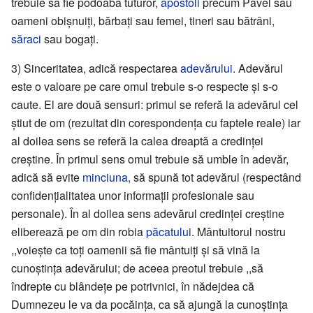
trebuie să fie podoaba tuturor,
apostoli
precum Pavel sau
oameni obișnuiți, bărbați sau femei, tineri sau bătrâni,
săraci
sau bogați.
3) Sinceritatea, adică respectarea
adevărului
. Adevărul
este o valoare pe care omul trebuie s-o respecte și s-o
caute. El are două sensuri: primul se referă la adevărul cel
știut de om (rezultat din corespondența cu faptele reale) iar
al doilea sens se referă la calea dreaptă a credinței
creștine. În primul sens omul trebuie să umble în adevăr,
adică să evite
minciuna
, să spună tot adevărul (respectând
confidențialitatea unor informații profesionale sau
personale). În al doilea sens adevărul credinței creștine
eliberează pe om din robia
păcatului
. Mântuitorul nostru
,,voiește ca toți oamenii să fie mântuiți și să vină la
cunoștința adevărului; de aceea preotul trebuie ,,să
îndrepte cu blândețe pe potrivnici, în nădejdea că
Dumnezeu le va da pocăința, ca să ajungă la cunoștința