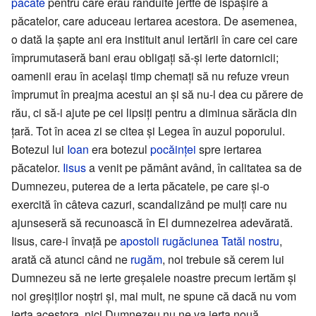
păcate
pentru care erau rânduite jertfe de ispășire a
păcatelor, care aduceau iertarea acestora. De asemenea,
o dată la șapte ani era instituit anul iertării în care cei care
împrumutaseră bani erau obligați să-și ierte datornicii;
oamenii erau în același timp chemați să nu refuze vreun
împrumut în preajma acestui an și să nu-l dea cu părere de
rău, ci să-i ajute pe cei lipsiți pentru a diminua sărăcia din
țară. Tot în acea zi se citea și Legea în auzul poporului.
Botezul lui
Ioan
era botezul
pocăinței
spre iertarea
păcatelor.
Iisus
a venit pe pământ având, în calitatea sa de
Dumnezeu, puterea de a ierta păcatele, pe care și-o
exercită în câteva cazuri, scandalizând pe mulți care nu
ajunseseră să recunoască în El dumnezeirea adevărată.
Iisus, care-i învață pe
apostoli
rugăciunea Tatăl nostru
,
arată că atunci când ne
rugăm
, noi trebuie să cerem lui
Dumnezeu să ne ierte greșalele noastre precum iertăm și
noi greșiților noștri și, mai mult, ne spune că dacă nu vom
ierta acestora, nici Dumnezeu nu ne va ierta nouă