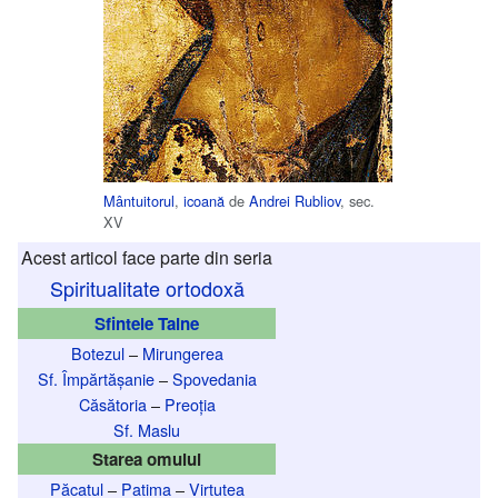
Mântuitorul
,
icoană
de
Andrei Rubliov
, sec.
XV
Acest articol face parte din seria
Spiritualitate ortodoxă
Sfintele Taine
Botezul
–
Mirungerea
Sf. Împărtășanie
–
Spovedania
Căsătoria
–
Preoția
Sf. Maslu
Starea omului
Păcatul
–
Patima
–
Virtutea