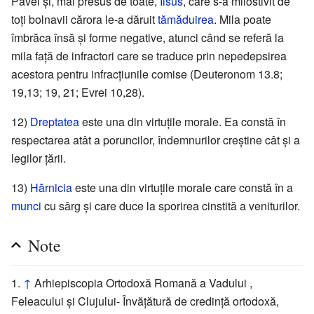
Pavel și, mai presus de toate,
Iisus
, care s-a milostivit de
toți bolnavii cărora le-a dăruit
tămăduirea
. Mila poate
îmbrăca însă și forme negative, atunci când se referă la
mila față de infractori care se traduce prin nepedepsirea
acestora pentru infracțiunile comise (Deuteronom 13.8;
19,13; 19, 21; Evrei 10,28).
12)
Dreptatea
este una din virtuțile morale. Ea constă în
respectarea atât a poruncilor, îndemnurilor creștine cât și a
legilor țării.
13)
Hărnicia
este una din virtuțile morale care constă în a
munci
cu sârg și care duce la sporirea cinstită a veniturilor.
Note
↑
Arhiepiscopia Ortodoxă Romană a Vadului ,
Feleacului și Clujului- Învățătură de credință ortodoxă,