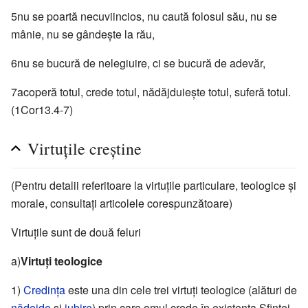
5nu se poartă necuviincios, nu caută folosul său, nu se
mânie, nu se gândește la rău,
6nu se bucură de nelegiuire, ci se bucură de adevăr,
7acoperă totul, crede totul, nădăjduiește totul, suferă totul.
(1Cor13.4-7)
Virtuțile creștine
(Pentru detalii referitoare la virtuțile particulare, teologice și
morale, consultați articolele corespunzătoare)
Virtuțile sunt de două feluri
a)
Virtuți teologice
1)
Credința
este una din cele trei virtuți teologice (alături de
nădejde
și
iubire
) prin care omul crede în existența Sfintei