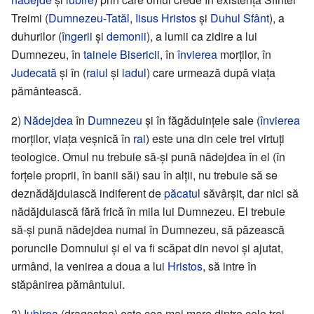
Treimi (
Dumnezeu-Tatăl
,
Iisus Hristos
și
Duhul Sfânt
), a
duhurilor (
îngerii
și
demonii
), a lumii ca zidire a lui
Dumnezeu, în
tainele
Bisericii
, în
învierea
morților, în
Judecată
și în (
raiul
și
iadul
) care urmează după viața
pământească.
2)
Nădejdea
în
Dumnezeu
și în făgăduințele sale (
învierea
morților, viața veșnică în
rai
) este una din cele trei virtuți
teologice. Omul nu trebuie să-și pună nădejdea în el (în
forțele proprii, în banii săi) sau în alții, nu trebuie să se
deznădăjduiască indiferent de
păcatul
săvârșit, dar nici să
nădăjduiască fără frică în mila lui Dumnezeu. El trebuie
să-și pună nădejdea numai în Dumnezeu, să păzească
poruncile Domnului și el va fi scăpat din nevoi și ajutat,
urmând, la venirea a doua a lui
Hristos
, să intre în
stăpânirea pământului.
3)
Iubirea
(dragostea) este cea mai mare dintre cele trei