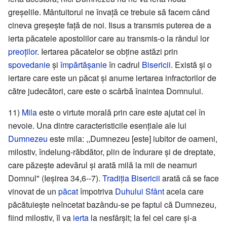
greșelile. Mântuitorul ne învață ce trebuie să facem când
cineva greșește față de noi. Iisus a transmis puterea de a
ierta păcatele apostolilor care au transmis-o la rândul lor
preoților
. Iertarea păcatelor se obține astăzi prin
spovedanie
și
împărtășanie
în cadrul
Bisericii
. Există și o
iertare care este un păcat și anume iertarea infractorilor de
către judecători, care este o scârbă înaintea Domnului.
11)
Mila
este o virtute morală prin care este ajutat cel în
nevoie. Una dintre caracteristicile esențiale ale lui
Dumnezeu
este mila: ,,Dumnezeu [este] iubitor de oameni,
milostiv, îndelung-răbdător, plin de îndurare și de dreptate,
care păzește adevărul și arată milă la mii de neamuri
Domnul" (Ieșirea 34,6--7).
Tradiția Bisericii
arată că se face
vinovat de un
păcat
împotriva
Duhului Sfânt
acela care
păcătuiește neîncetat bazându-se pe faptul că Dumnezeu,
fiind milostiv, îl va
ierta
la nesfârșit; la fel cel care și-a