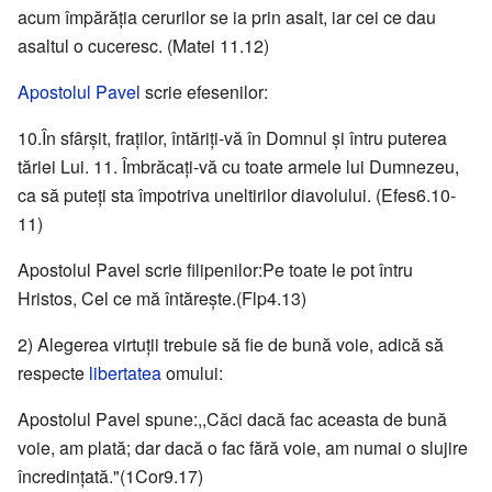
acum împărăția cerurilor se ia prin asalt, iar cei ce dau
asaltul o cuceresc. (Matei 11.12)
Apostolul Pavel
scrie efesenilor:
10.În sfârșit, fraților, întăriți-vă în Domnul și întru puterea
tăriei Lui. 11. Îmbrăcați-vă cu toate armele lui Dumnezeu,
ca să puteți sta împotriva uneltirilor diavolului. (Efes6.10-
11)
Apostolul Pavel scrie filipenilor:Pe toate le pot întru
Hristos, Cel ce mă întărește.(Flp4.13)
2) Alegerea virtuții trebuie să fie de bună voie, adică să
respecte
libertatea
omului:
Apostolul Pavel spune:,,Căci dacă fac aceasta de bună
voie, am plată; dar dacă o fac fără voie, am numai o slujire
încredințată."(1Cor9.17)