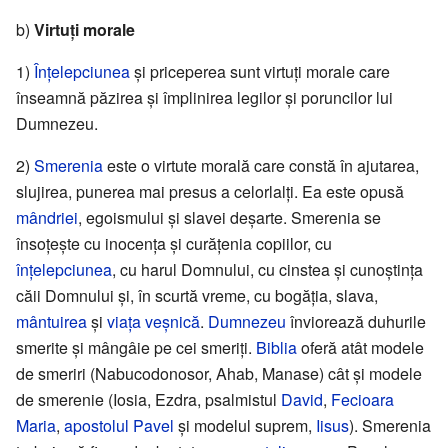
b)
Virtuți morale
1)
Înțelepciunea
și priceperea sunt virtuți morale care
înseamnă păzirea și împlinirea legilor și poruncilor lui
Dumnezeu.
2)
Smerenia
este o virtute morală care constă în ajutarea,
slujirea, punerea mai presus a celorlalți. Ea este opusă
mândriei
, egoismului și slavei deșarte. Smerenia se
însoțește cu inocența și curățenia copiilor, cu
înțelepciunea
, cu harul Domnului, cu cinstea și cunoștința
căii Domnului și, în scurtă vreme, cu bogăția, slava,
mântuirea
și
viața veșnică
.
Dumnezeu
înviorează duhurile
smerite și mângâie pe cei smeriți.
Biblia
oferă atât modele
de smeriri (Nabucodonosor, Ahab, Manase) cât și modele
de smerenie (Iosia, Ezdra, psalmistul
David
,
Fecioara
Maria
,
apostolul Pavel
și modelul suprem,
Iisus
). Smerenia