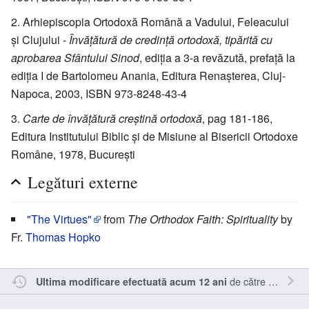
Arhiepiscopia Ortodoxă Română a Vadului, Feleacului
și Clujului -
Învățătură de credință ortodoxă, tipărită cu
aprobarea Sfântului Sinod
, ediția a 3-a revăzută, prefață la
ediția I de Bartolomeu Anania, Editura Renașterea, Cluj-
Napoca, 2003, ISBN 973-8248-43-4
Carte de învățătură creștină ortodoxă
, pag 181-186,
Editura Institutului Biblic și de Misiune al Bisericii Ortodoxe
Române, 1978, București
Legături externe
"The Virtues"
from
The Orthodox Faith: Spirituality
by
Fr.
Thomas Hopko
de către
Nick15
.
Ultima modificare efectuată acum 12 ani