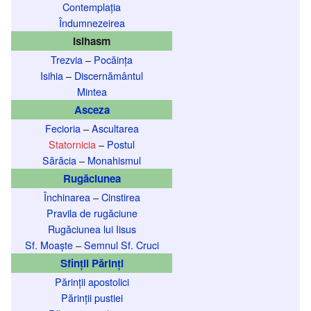
Contemplația
Îndumnezeirea
Isihasm
Trezvia
–
Pocăința
Isihia
–
Discernământul
Mintea
Asceza
Fecioria
–
Ascultarea
Statornicia
–
Postul
Sărăcia
–
Monahismul
Rugăciunea
Închinarea
–
Cinstirea
Pravila de rugăciune
Rugăciunea lui Iisus
Sf. Moaște
–
Semnul Sf. Cruci
Sfinții Părinți
Părinții apostolici
Părinții pustiei