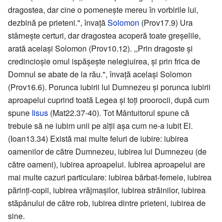
dragostea, dar cine o pomenește mereu în vorbirile lui,
dezbină pe prieteni.", învață
Solomon
(Prov17.9) Ura
stârnește certuri, dar dragostea acoperă toate greșelile,
arată același Solomon (Prov10.12). ,,Prin dragoste și
credincioșie omul ispășește nelegiuirea, și prin frica de
Domnul se abate de la rău.", învață același Solomon
(Prov16.6). Porunca iubirii lui Dumnezeu și porunca iubirii
aproapelui cuprind toată Legea și toți proorocii, după cum
spune
Iisus
(Mat22.37-40). Tot Mântuitorul spune că
trebuie să ne iubim unii pe alții așa cum ne-a iubit El.
(Ioan13.34) Există mai multe feluri de iubire: iubirea
oamenilor de către Dumnezeu, iubirea lui Dumnezeu (de
către oameni), iubirea aproapelui. Iubirea aproapelui are
mai multe cazuri particulare: iubirea bărbat-femeie, iubirea
părinți-copii, iubirea vrăjmașilor, iubirea străinilor, iubirea
stăpânului de către rob, iubirea dintre prieteni, iubirea de
sine.