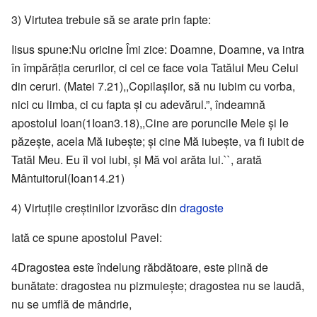
3) Virtutea trebuie să se arate prin fapte:
Iisus spune:Nu oricine Îmi zice: Doamne, Doamne, va intra
în împărăția cerurilor, ci cel ce face voia Tatălui Meu Celui
din ceruri. (Matei 7.21),,Copilașilor, să nu iubim cu vorba,
nici cu limba, ci cu fapta și cu adevărul.”, îndeamnă
apostolul Ioan(1Ioan3.18),,Cine are poruncile Mele și le
păzește, acela Mă iubește; și cine Mă iubește, va fi iubit de
Tatăl Meu. Eu îl voi iubi, și Mă voi arăta lui.``, arată
Mântuitorul(Ioan14.21)
4) Virtuțile creștinilor izvorăsc din
dragoste
Iată ce spune apostolul Pavel:
4Dragostea este îndelung răbdătoare, este plină de
bunătate: dragostea nu pizmuiește; dragostea nu se laudă,
nu se umflă de mândrie,