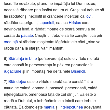
lucrurile nevăzute, și anume împărăția lui Dumnezeu,
necesită răbdare prin însăși natura ei. Creștinul trebuie să
fie răbdător și neclintit în crâncene încercări ca
Iov
,
răbdător ca prigoniții
apostoli
, sau ca
Hristos
care,
nevinovat fiind, a răbdat moarte de ocară pentru a ne
curăța de
păcate
. Creștinul trebuie să fie conștient că prin
credință
și răbdare moștenim făgăduințele căci ,,cine va
răbda până la sfârșit, va fi mântuit”.
6)
Stăruința în bine
(perseverența) este o virtute morală
care constă în perseverența în păzirea poruncilor, în
rugăciune
și în împărtășirea de tainele
Bisericii
.
7)
Blândețea
este o virtute morală care constă într-o
atitudine calmă, domoală, pașnică, prietenoasă, caldă,
înțelegătoare, omenoasă față de cei din jur. Ea este o
roadă a Duhului, o îmbrăcăminte a inimii care trebuie
căutată. Ea domolește
mânia
și
înțelepciunea
adevărată