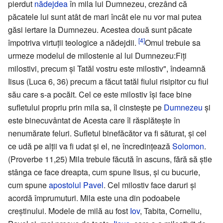
pierdut
nădejdea
în mila lui Dumnezeu, crezând că
păcatele lui sunt atât de mari încât ele nu vor mai putea
găsi iertare la Dumnezeu. Acestea două sunt păcate
[4]
împotriva virtuții teologice a nădejdii.
Omul trebuie sa
urmeze modelul de milostenie al lui Dumnezeu:Fiți
milostivi, precum și Tatăl vostru este milostiv", îndeamnă
Iisus (Luca 6, 36) precum a făcut tatăl fiului risipitor cu fiul
său care s-a pocăit. Cel ce este milostiv își face bine
sufletului propriu prin mila sa, îl cinstește pe
Dumnezeu
și
este binecuvântat de Acesta care îl răsplătește în
nenumărate feluri. Sufletul binefăcător va fi săturat, și cel
ce udă pe alții va fi udat și el, ne încredințează
Solomon
.
(Proverbe 11,25) Mila trebuie făcută în ascuns, fără să știe
stânga ce face dreapta, cum spune Iisus, și cu bucurie,
cum spune
apostolul Pavel
. Cel milostiv face daruri și
acordă împrumuturi. Mila este una din podoabele
creștinului. Modele de milă au fost
Iov
, Tabita, Corneliu,