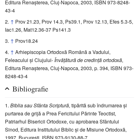
Editura Renașterea, Cluj-Napoca, 2003, ISBN 973-8248-
43-4
↑
Prov 21.23, Prov 14.3, Ps39.1, Prov 12.13, Efes 5.3-5,
Iac1.26, Mat12.36-37 Ps141.3
↑
Prov18.24
↑
Arhiepiscopia Ortodoxă Română a Vadului,
Feleacului și Clujului-
Învățătură de credință ortodoxă
,
Editura Renașterea, Cluj-Napoca, 2003, p. 394, ISBN 973-
8248-43-4
Bibliografie
Biblia sau Sfânta Scriptură
, tipărită sub îndrumarea și
purtarea de grijă a Prea Fericitului Părinte Teoctist,
Patriarhul Bisericii Ortodoxe, cu aprobarea Sfântului
Sinod, Editura Institutului Biblic și de Misiune Ortodoxă,
1997, București, ISBN 973-9130-88-7