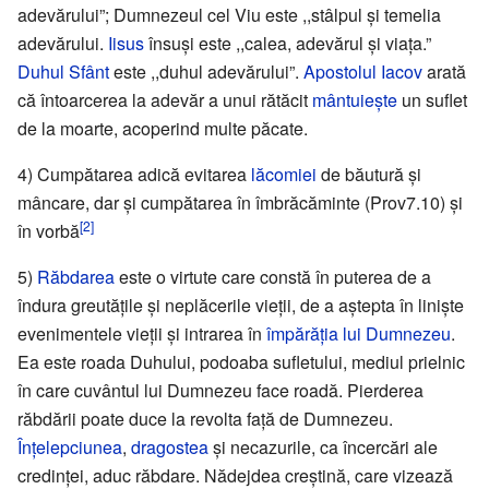
adevărului”; Dumnezeul cel Viu este ,,stâlpul și temelia
adevărului.
Iisus
însuși este ,,calea, adevărul și viața.”
Duhul Sfânt
este ,,duhul adevărului”.
Apostolul Iacov
arată
că întoarcerea la adevăr a unui rătăcit
mântuiește
un suflet
de la moarte, acoperind multe păcate.
4) Cumpătarea adică evitarea
lăcomiei
de băutură și
mâncare, dar și cumpătarea în îmbrăcăminte (Prov7.10) și
[2]
în vorbă
5)
Răbdarea
este o virtute care constă în puterea de a
îndura greutățile și neplăcerile vieții, de a aștepta în liniște
evenimentele vieții și intrarea în
împărăția lui Dumnezeu
.
Ea este roada Duhului, podoaba sufletului, mediul prielnic
în care cuvântul lui Dumnezeu face roadă. Pierderea
răbdării poate duce la revolta față de Dumnezeu.
Înțelepciunea
,
dragostea
și necazurile, ca încercări ale
credinței, aduc răbdare. Nădejdea creștină, care vizează