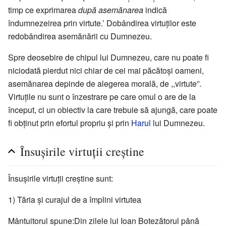
timp ce exprimarea
după asemănarea
indică
îndumnezeirea prin virtute.’ Dobândirea virtuților este
redobândirea asemănării cu Dumnezeu.
Spre deosebire de chipul lui Dumnezeu, care nu poate fi
niciodată pierdut nici chiar de cei mai păcătoși oameni,
asemănarea depinde de alegerea morală, de ,,virtute”.
Virtuțile nu sunt o înzestrare pe care omul o are de la
început, ci un obiectiv la care trebuie să ajungă, care poate
fi obținut prin efortul propriu și prin
Harul
lui Dumnezeu.
Însușirile virtuții creștine
Însușirile virtuții creștine sunt:
1) Tăria și curajul de a împlini virtutea
Mântuitorul spune:Din zilele lui Ioan Botezătorul până