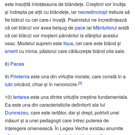
este însoțită întotdeauna de blândețe. Creștinii vor învăța
și îndrepta pe alții cu blândețe, iar
necredincioșii
trebuie să
fie blânzi cu cei care-i învață. Psalmistul ne încredințează
că cei blânzi vor avea belșug de
pace
iar
Mântuitorul
arată
că cei blânzi vor moșteni pământul la sfârșitul acestui
veac. Modelul suprem este
Iisus
, cel care este blând și
smerit
cu inima, păstorul care călăuzește blând oile sale.
8)
Pacea
9)
Prietenia
este una din virtuțile morale, care constă în a
[3]
iubi
oricând, chiar și în nenorocire.
10)
Iertarea
este una dintre virtuțile creștine fundamentale.
Ea este una din caracteristicile definitorii ale lui
Dumnezeu
, care este iertător, dar și drept, potrivit unei
măsuri și a unei pedagogii care întrec puterea de
înțelegere omenească. În Legea Veche existau anumite