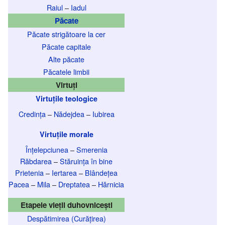
Raiul
–
Iadul
Păcate
Păcate strigătoare la cer
Păcate capitale
Alte păcate
Păcatele limbii
Virtuți
Virtuțile teologice
Credința
–
Nădejdea
–
Iubirea
Virtuțile morale
Înțelepciunea
–
Smerenia
Răbdarea
–
Stăruința în bine
Prietenia
–
Iertarea
–
Blândețea
Pacea
–
Mila
–
Dreptatea
–
Hărnicia
Etapele vieții duhovnicești
Despătimirea (Curățirea)