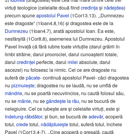
virtuți teologice (celelalte două fiind
credința
și
nădejdea
)
precum spune
apostolul Pavel
(1Cor13.13). ,,Dumnezeu
este dragoste” (1Ioan4.8,16) și dragostea este de la
Dumnezeu
(1Ioan4.7), arată apostolul Ioan. Ea este,
nesfârșită (1Cor8.8), asemenea lui Dumnezeu. Apostolul
Pavel învață că fără iubire toate virtuțile (darul grăirii în
limbi străine, darul proorociei, darul cunoașterii totale,
darul
credinței
perfecte, darul
milei
absolute, darul
ascezei) nu folosesc la nimic. Cel ce are dragoste nu
suferă de
păcate
- continuă apostolul Pavel- căci dragostea
nu
pizmuiește
; dragostea nu se laudă, nu se umflă de
mândrie
, nu se poartă necuviincios, nu caută folosul său,
nu se
mânie
, nu se
gândește la rău
, nu se bucură de
nelegiuire. Cel ce iubește are și celelalte virtuți, este și
îndelung-răbdător
, și bun, se bucură de
adevăr
, acoperă
totul,
crede
totul,
nădăjduiește
totul, suferă totul, încheie
Pavel (1Cor13.4-7). ,,Cine acoperă o greșală, caută