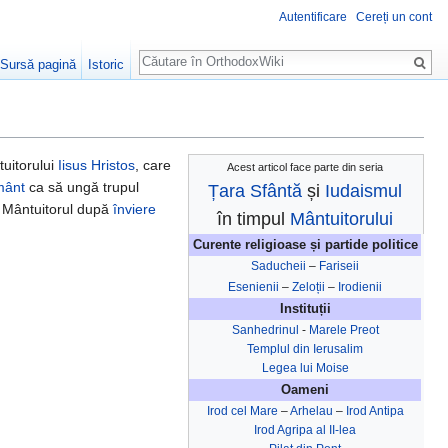
Autentificare
Cereți un cont
Căutare
Sursă pagină
Istoric
uitorului
Iisus Hristos
, care
Acest articol face parte din seria
mânt
ca să ungă trupul
Țara Sfântă
și
Iudaismul
t Mântuitorul după
înviere
în timpul
Mântuitorului
Curente religioase și partide politice
Saducheii
–
Fariseii
Esenienii
–
Zeloții
–
Irodienii
Instituții
Sanhedrinul
-
Marele Preot
Templul din Ierusalim
Legea lui Moise
Oameni
Irod cel Mare
–
Arhelau
–
Irod Antipa
Irod Agripa al II-lea