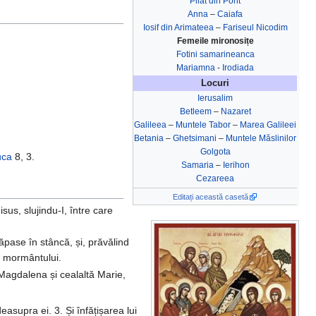
Pilat din Pont
Anna
–
Caiafa
Iosif din Arimateea
–
Fariseul Nicodim
Femeile mironosițe
Fotini samarineanca
Mariamna
-
Irodiada
Locuri
Ierusalim
Betleem
–
Nazaret
Galileea
–
Muntele Tabor
–
Marea Galileei
Betania
–
Ghetsimani
–
Muntele Măslinilor
Golgota
uca
8, 3.
Samaria
–
Ierihon
Cezareea
Editați această casetă
sus, slujindu-I, între care
ăpase în stâncă, și, prăvălind
a mormântului.
Magdalena și cealaltă Marie,
asupra ei. 3. Și înfățișarea lui