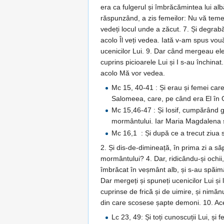
era ca fulgerul și îmbrăcămintea lui alb
răspunzând, a zis femeilor: Nu vă temeți,
vedeți locul unde a zăcut. 7. Și degrab
acolo Îl veți vedea. Iată v-am spus vou
ucenicilor Lui. 9. Dar când mergeau ele 
cuprins picioarele Lui și I s-au închinat.
acolo Mă vor vedea.
Mc 15, 40-41 : Și erau și femei care
Salomeea, care, pe când era El în Ga
Mc 15,46-47 : Și Iosif, cumpărând gi
mormântului. Iar Maria Magdalena ș
Mc 16,1 : Și după ce a trecut ziua
2. Și dis-de-dimineață, în prima zi a s
mormântului? 4. Dar, ridicându-și ochii
îmbrăcat în veșmânt alb, și s-au spăimân
Dar mergeți și spuneți ucenicilor Lui și
cuprinse de frică și de uimire, și nimăn
din care scosese șapte demoni. 10. Ace
Lc 23, 49: Și toți cunoscuții Lui, și