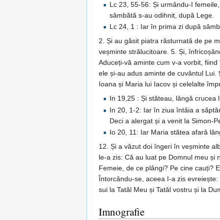
Lc 23, 55-56: Și urmându-I femeile, 
sâmbătă s-au odihnit, după Lege.
Lc 24, 1 : Iar în prima zi după sâm
2. Și au găsit piatra răsturnată de pe m
veșminte strălucitoare. 5. Și, înfricoșân
Aduceți-vă aminte cum v-a vorbit, fiind î
ele și-au adus aminte de cuvântul Lui. 
Ioana și Maria lui Iacov și celelalte îm
In 19,25 : Și stăteau, lângă crucea
In 20, 1-2: Iar în ziua întâia a săp
Deci a alergat și a venit la Simon-P
Io 20, 11: Iar Maria stătea afară 
12. Și a văzut doi îngeri în veșminte al
le-a zis: Că au luat pe Domnul meu și nu
Femeie, de ce plângi? Pe cine cauți? Ea,
Întorcându-se, aceea I-a zis evreiește: 
sui la Tatăl Meu și Tatăl vostru și la 
Imnografie