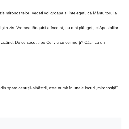
zis mironosițelor: Vedeți voi groapa și înțelegeți, că Mântuitorul a
i a zis: Vremea tânguirii a încetat, nu mai plângeți, ci Apostolilor
 zicând: De ce socotiți pe Cel viu cu cei morți? Căci, ca un
e din spate cenușii-albăstrii, este numit în unele locuri „mironosiță”.