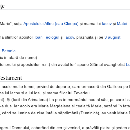
țe
 Marie”, soția
Apostolului Alfeu (sau Cleopa)
și mama lui
Iacov
și
Matei
a sfinților apostoli
Ioan Teologul
și
Iacov
, prăznuită și pe
3 august
n Betania
ic în afară de nume)
tuitorului și apostolilor, n.n.) din avutul lor” spune Sfântul evanghelist
L
Testament
u acolo multe femei, privind de departe, care urmaseră din Galileea pe Ii
ui Iacov și a lui Iosi, și mama fiilor lui Zevedeu.
): Și (Iosif din Arimateea) l-a pus în mormântul nou al său, pe care-l s
-a dus. Iar acolo era Maria Magdalena și cealaltă Marie, șezând în faț
 când se lumina de ziua întâi a săptămânii (Duminică), au venit Maria 
ngerul Domnului, coborând din cer și venind, a prăvălit piatra și ședea de