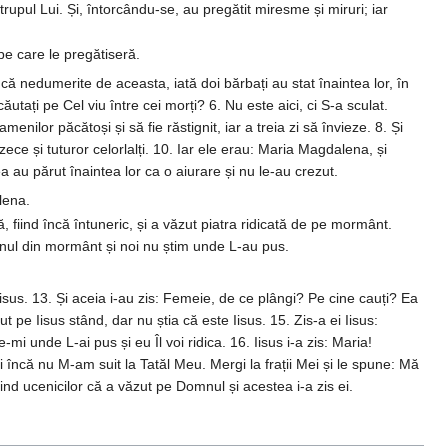
rupul Lui. Și, întorcându-se, au pregătit miresme și miruri; iar
pe care le pregătiseră.
ncă nedumerite de aceasta, iată doi bărbați au stat înaintea lor, în
utați pe Cel viu între cei morți? 6. Nu este aici, ci S-a sculat.
nilor păcătoși și să fie răstignit, iar a treia zi să învieze. 8. Și
ce și tuturor celorlalți. 10. Iar ele erau: Maria Magdalena, și
a au părut înaintea lor ca o aiurare și nu le-au crezut.
lena.
 fiind încă întuneric, și a văzut piatra ridicată de pe mormânt.
Domnul din mormânt și noi nu știm unde L-au pus.
Iisus. 13. Și aceia i-au zis: Femeie, de ce plângi? Pe cine cauți? Ea
 pe Iisus stând, dar nu știa că este Iisus. 15. Zis-a ei Iisus:
 unde L-ai pus și eu Îl voi ridica. 16. Iisus i-a zis: Maria!
i încă nu M-am suit la Tatăl Meu. Mergi la frații Mei și le spune: Mă
nd ucenicilor că a văzut pe Domnul și acestea i-a zis ei.