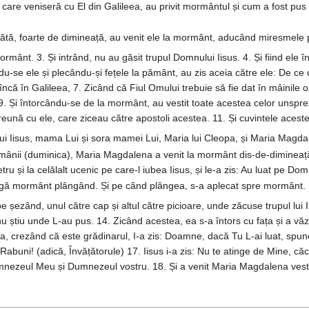
care veniseră cu El din Galileea, au privit mormântul și cum a fost pus t
bătă, foarte de dimineață, au venit ele la mormânt, aducând miresmele 
ormânt. 3. Și intrând, nu au găsit trupul Domnului Iisus. 4. Și fiind ele î
du-se ele și plecându-și fețele la pământ, au zis aceia către ele: De ce că
ncă în Galileea, 7. Zicând că Fiul Omului trebuie să fie dat în mâinile oame
9. Și întorcându-se de la mormânt, au vestit toate acestea celor unspreze
preună cu ele, care ziceau către apostoli acestea. 11. Și cuvintele aceste
 lui Iisus, mama Lui și sora mamei Lui, Maria lui Cleopa, și Maria Magda
tămânii (duminica), Maria Magdalena a venit la mormânt dis-de-dimineață,
etru și la celălalt ucenic pe care-l iubea Iisus, și le-a zis: Au luat pe 
lângă mormânt plângând. Și pe când plângea, s-a aplecat spre mormânt.
be șezând, unul către cap și altul către picioare, unde zăcuse trupul lui 
 știu unde L-au pus. 14. Zicând acestea, ea s-a întors cu fața și a văzut
 crezând că este grădinarul, I-a zis: Doamne, dacă Tu L-ai luat, spune-mi
Rabuni! (adică, Învățătorule) 17. Iisus i-a zis: Nu te atinge de Mine, căc
Dumnezeul Meu și Dumnezeul vostru. 18. Și a venit Maria Magdalena vesti