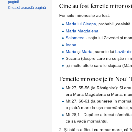
pagină
Cine au fost femeile mironosi
Citează această pagină
Femeile mironosițe au fost:
Maria lui Cleopa
, probabil „cealaltă
Maria Magdalena
Salomeea
- soția lui Zevedei și mam
Ioana
Maria
și
Marta
, surorile lui
Lazăr di
Suzana (despre care nu se știe nim
„și multe altele care le slujeau (Mân
Femeile mironosițe în Noul 
Mt 27, 55-56 (la Răstignire): Și era
era Maria Magdalena și Maria, mama l
Mt 27, 60-61 (la punerea în mormânt
o piatră mare la ușa mormântului, s
Mt 28,1 : După ce a trecut sâmbăta,
ca să vadă mormântul.
2. Și iată s-a făcut cutremur mare, că î