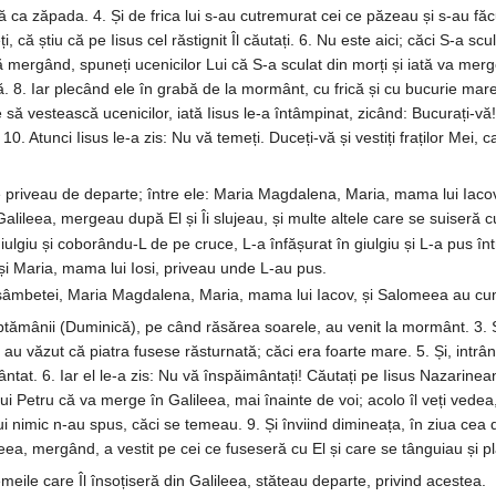
ă ca zăpada. 4. Și de frica lui s-au cutremurat cei ce păzeau și s-au făcu
 că știu că pe Iisus cel răstignit Îl căutați. 6. Nu este aici; căci S-a scu
ă mergând, spuneți ucenicilor Lui că S-a sculat din morți și iată va merg
ă. 8. Iar plecând ele în grabă de la mormânt, cu frică și cu bucurie ma
să vestească ucenicilor, iată Iisus le-a întâmpinat, zicând: Bucurați-vă!
 10. Atunci Iisus le-a zis: Nu vă temeți. Duceți-vă și vestiți fraților Mei,
 priveau de departe; între ele: Maria Magdalena, Maria, mama lui Iacov ce
lileea, mergeau după El și Îi slujeau, și multe altele care se suiseră cu
ulgiu și coborându-L de pe cruce, L-a înfășurat în giulgiu și L-a pus înt
i Maria, mama lui Iosi, priveau unde L-au pus.
 sâmbetei, Maria Magdalena, Maria, mama lui Iacov, și Salomeea au cu
ăptămânii (Duminică), pe când răsărea soarele, au venit la mormânt. 3. Ș
, au văzut că piatra fusese răsturnată; căci era foarte mare. 5. Și, int
tat. 6. Iar el le-a zis: Nu vă înspăimântați! Căutați pe Iisus Nazarineanu
 lui Petru că va merge în Galileea, mai înainte de voi; acolo îl veți ved
ui nimic n-au spus, căci se temeau. 9. Și înviind dimineața, în ziua cea
ea, mergând, a vestit pe cei ce fuseseră cu El și care se tânguiau și p
 femeile care Îl însoțiseră din Galileea, stăteau departe, privind acestea.