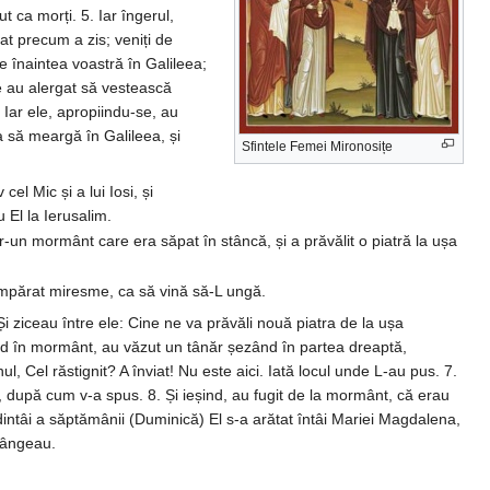
t ca morți. 5. Iar îngerul,
lat precum a zis; veniți de
e înaintea voastră în Galileea;
re au alergat să vestească
 Iar ele, apropiindu-se, au
 ca să meargă în Galileea, și
Sfintele Femei Mironosițe
l Mic și a lui Iosi, și
 El la Ierusalim.
r-un mormânt care era săpat în stâncă, și a prăvălit o piatră la ușa
mpărat miresme, ca să vină să-L ungă.
i ziceau între ele: Cine ne va prăvăli nouă piatra de la ușa
rând în mormânt, au văzut un tânăr șezând în partea dreaptă,
l, Cel răstignit? A înviat! Nu este aici. Iată locul unde L-au pus. 7.
ea, după cum v-a spus. 8. Și ieșind, au fugit de la mormânt, că erau
 dintâi a săptămânii (Duminică) El s-a arătat întâi Mariei Magdalena,
lângeau.