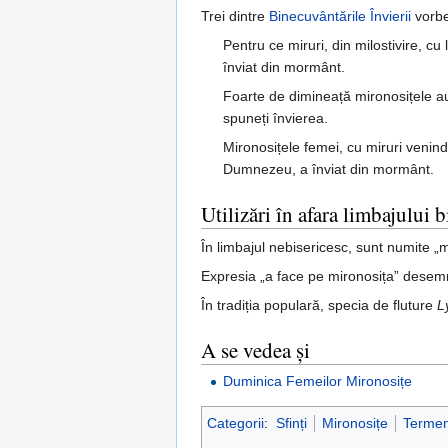
Trei dintre
Binecuvântările Învierii
vorbe
Pentru ce miruri, din milostivire, cu
înviat din mormânt.
Foarte de dimineață mironosițele au 
spuneți învierea.
Mironosițele femei, cu miruri venind
Dumnezeu, a înviat din mormânt.
Utilizări în afara limbajului b
În limbajul nebisericesc, sunt numite „
Expresia „a face pe mironosița” desemn
În tradiția populară, specia de fluture
L
A se vedea și
Duminica Femeilor Mironosițe
Categorii
:
Sfinți
Mironosițe
Termeni