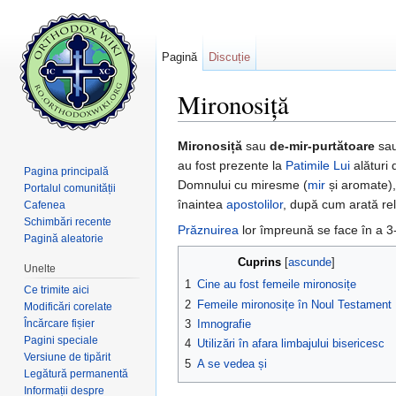
Pagină
Discuție
Mironosiță
Salt la:
navigare
,
căutare
Mironosiță
sau
de-mir-purtătoare
sa
au fost prezente la
Patimile Lui
alături
Pagina principală
Domnului cu miresme (
mir
și aromate)
Portalul comunității
înaintea
apostolilor
, după cum arată rel
Cafenea
Schimbări recente
Prăznuirea
lor împreună se face în a 
Pagină aleatorie
Cuprins
[
ascunde
]
Unelte
1
Cine au fost femeile mironosițe
Ce trimite aici
2
Femeile mironosițe în Noul Testament
Modificări corelate
Încărcare fișier
3
Imnografie
Pagini speciale
4
Utilizări în afara limbajului bisericesc
Versiune de tipărit
5
A se vedea și
Legătură permanentă
Informații despre