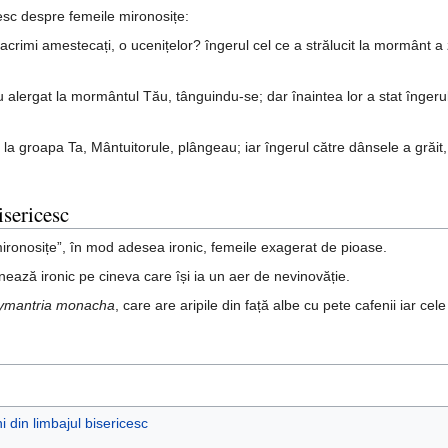
sc despre femeile mironosițe:
 lacrimi amestecați, o ucenițelor? îngerul cel ce a strălucit la mormânt a 
alergat la mormântul Tău, tânguindu-se; dar înaintea lor a stat îngerul ș
 la groapa Ta, Mântuitorule, plângeau; iar îngerul către dânsele a grăit,
isericesc
mironosițe”, în mod adesea ironic, femeile exagerat de pioase.
ează ironic pe cineva care își ia un aer de nevinovăție.
ymantria monacha
, care are aripile din față albe cu pete cafenii iar cel
 din limbajul bisericesc