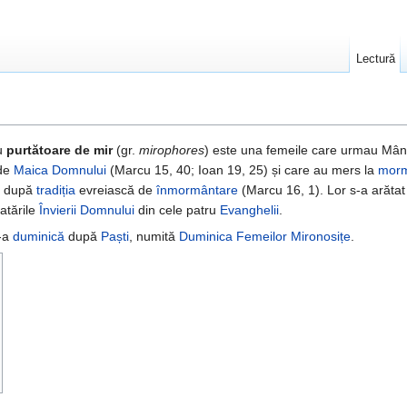
Lectură
u
purtătoare de mir
(gr.
mirophores
) este una femeile care urmau Mânt
 de
Maica Domnului
(Marcu 15, 40; Ioan 19, 25) și care au mers la
mor
, după
tradiția
evreiască de
înmormântare
(Marcu 16, 1). Lor s-a arăta
atările
Învierii Domnului
din cele patru
Evanghelii
.
3-a
duminică
după
Paști
, numită
Duminica Femeilor Mironosițe
.