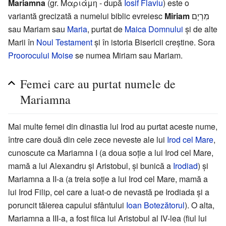
Mariamna
(gr. Μαριάμη - după
Iosif Flaviu
) este o
variantă grecizată a numelui biblic evreiesc
Miriam
מִרְיָם
sau Mariam sau
Maria
, purtat de
Maica Domnului
și de alte
Marii în
Noul Testament
și în istoria Bisericii creștine. Sora
Proorocului Moise
se numea Miriam sau Mariam.
Femei care au purtat numele de
Mariamna
Mai multe femei din dinastia lui Irod au purtat aceste nume,
între care două din cele zece neveste ale lui
Irod cel Mare
,
cunoscute ca Mariamna I (a doua soție a lui Irod cel Mare,
mamă a lui Alexandru și Aristobul, și bunică a
Irodiad
) și
Mariamna a II-a (a treia soție a lui Irod cel Mare, mamă a
lui Irod Filip, cel care a luat-o de nevastă pe Irodiada și a
poruncit tăierea capului sfântului
Ioan Botezătorul
). O alta,
Mariamna a III-a, a fost fiica lui Aristobul al IV-lea (fiul lui