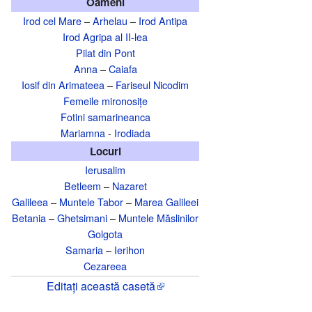
Oameni
Irod cel Mare
–
Arhelau
–
Irod Antipa
Irod Agripa al II-lea
Pilat din Pont
Anna
–
Caiafa
Iosif din Arimateea
–
Fariseul Nicodim
Femeile mironosițe
Fotini samarineanca
Mariamna
-
Irodiada
Locuri
Ierusalim
Betleem
–
Nazaret
Galileea
–
Muntele Tabor
–
Marea Galileei
Betania
–
Ghetsimani
–
Muntele Măslinilor
Golgota
Samaria
–
Ierihon
Cezareea
Editați această casetă