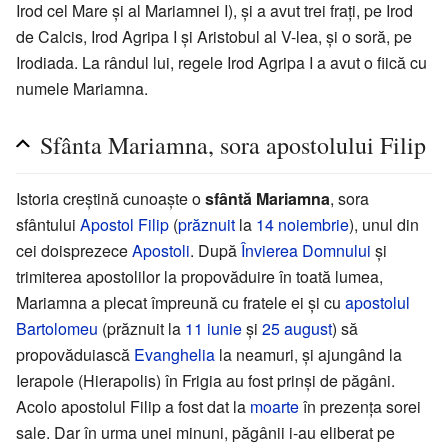
Irod cel Mare și al Mariamnei I), și a avut trei frați, pe Irod
de Calcis, Irod Agripa I și Aristobul al V-lea, și o soră, pe
Irodiada. La rândul lui, regele Irod Agripa I a avut o fiică cu
numele Mariamna.
Sfânta Mariamna, sora apostolului Filip
Istoria creștină cunoaște o
sfântă Mariamna
, sora
sfântului
Apostol Filip
(
prăznuit
la
14 noiembrie
), unul din
cei doisprezece
Apostoli
. După
Învierea Domnului
și
trimiterea apostolilor la propovăduire în toată lumea,
Mariamna a plecat împreună cu fratele ei și cu
apostolul
Bartolomeu
(prăznuit la
11 iunie
și
25 august
) să
propovăduiască
Evanghelia
la neamuri, și ajungând la
Ierapole (Hierapolis) în Frigia au fost prinși de păgâni.
Acolo apostolul Filip a fost dat la
moarte
în prezența sorei
sale. Dar în urma unei minuni, păgânii i-au eliberat pe