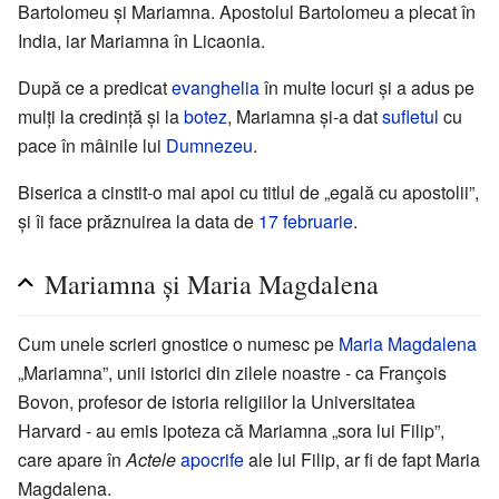
Bartolomeu și Mariamna. Apostolul Bartolomeu a plecat în
India, iar Mariamna în Licaonia.
După ce a predicat
evanghelia
în multe locuri și a adus pe
mulți la credință și la
botez
, Mariamna și-a dat
sufletul
cu
pace în mâinile lui
Dumnezeu
.
Biserica a cinstit-o mai apoi cu titlul de „egală cu apostolii”,
și îi face prăznuirea la data de
17 februarie
.
Mariamna și Maria Magdalena
Cum unele scrieri gnostice o numesc pe
Maria Magdalena
„Mariamna”, unii istorici din zilele noastre - ca François
Bovon, profesor de istoria religiilor la Universitatea
Harvard - au emis ipoteza că Mariamna „sora lui Filip”,
care apare în
Actele
apocrife
ale lui Filip, ar fi de fapt Maria
Magdalena.