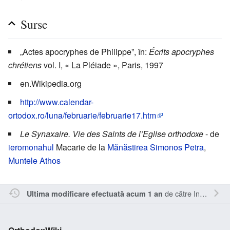
Surse
„Actes apocryphes de Philippe”, în:
Écrits apocryphes
chrétiens
vol. I, « La Pléiade », Paris, 1997
en.Wikipedia.org
http://www.calendar-
ortodox.ro/luna/februarie/februarie17.htm
Le Synaxaire. Vie des Saints de l’Eglise orthodoxe
- de
ieromonahul
Macarie de la
Mănăstirea Simonos Petra
,
Muntele Athos
de către
Inistea
.
Ultima modificare efectuată acum 1 an