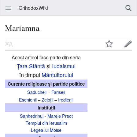
OrthodoxWiki
Mariamna
Acest articol face parte din seria
Țara Sfântă
și
Iudaismul
în timpul
Mântuitorului
Curente religioase și partide politice
Saducheii
–
Fariseii
Esenienii
–
Zeloții
–
Irodienii
Instituții
Sanhedrinul
-
Marele Preot
Templul din Ierusalim
Legea lui Moise