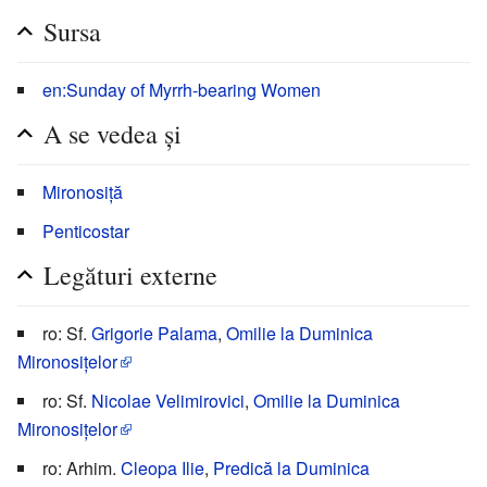
Sursa
en:Sunday of Myrrh-bearing Women
A se vedea și
Mironosiță
Penticostar
Legături externe
ro: Sf.
Grigorie Palama
,
Omilie la Duminica
Mironosițelor
ro: Sf.
Nicolae Velimirovici
,
Omilie la Duminica
Mironosițelor
ro: Arhim.
Cleopa Ilie
,
Predică la Duminica