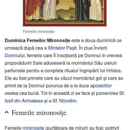
Femeile mironosițe
Duminica Femeilor Mironosițe
este a doua duminică ce
urmează după cea a
Sfintelor Paști
. În ziua
Învierii
Domnului
, femeile care Îl însoțiseră pe Domnul în vremea
propovăduirii Sale aduseseră la mormântul Său uleiuri
parfumate pentru a completa ritualul îngropării lui
Hristos
.
Ele au fost primele care au văzut mormântul gol și care au
primit de la Domnul porunca de a le duce
apostolilor
vestea cea bună. Tot în această zi se face și pomenirea Sf.
Iosif din Arimateea
și a Sf.
Nicodim
.
Femeile mironosițe
Femeile
mironosițe
(purtătoare de miruri) au fost, potrivit