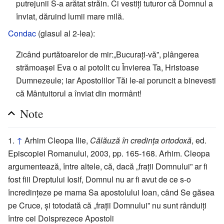
putrejunii S-a arătat străin. Ci vestiți tuturor că Domnul a
înviat, dăruind lumii mare milă.
Condac
(glasul al 2-lea):
Zicând purtătoarelor de mir:„Bucurați-vă”, plângerea
strămoașei Eva o ai potolit cu Învierea Ta, Hristoase
Dumnezeule; iar Apostolilor Tăi le-ai poruncit a binevesti
că Mântuitorul a înviat din mormânt!
Note
↑
Arhim Cleopa Ilie,
Călăuză în credința ortodoxă
, ed.
Episcopiei Romanului, 2003, pp. 165-168. Arhim. Cleopa
argumentează, între altele, că, dacă „frații Domnului” ar fi
fost fiii Dreptului Iosif, Domnul nu ar fi avut de ce s-o
încredințeze pe mama Sa apostolului Ioan, când Se găsea
pe Cruce, și totodată că „frații Domnului” nu sunt rânduiți
între cei Doisprezece Apostoli