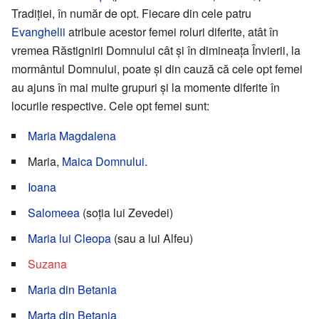
Tradiției, în număr de opt. Fiecare din cele patru
Evanghelii
atribuie acestor femei roluri diferite, atât în
vremea Răstignirii Domnului cât și în dimineața Învierii, la
mormântul Domnului, poate și din cauză că cele opt femei
au ajuns în mai multe grupuri și la momente diferite în
locurile respective. Cele opt femei sunt:
Maria Magdalena
Maria,
Maica Domnului
.
Ioana
Salomeea
(soția lui Zevedei)
Maria lui Cleopa
(sau a lui Alfeu)
Suzana
Maria din Betania
Marta din Betania