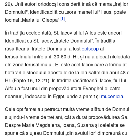
22). Unii autori ortodocși consideră însă că mama „fraților
Domnului”, identificabilă cu „sora mamei lui” Iisus, poate
[1]
tocmai „Maria lui Cleopa”
.
În tradiția occidentală, Sf. Iacov al lui Alfeu este uneori
identificat cu Sf. Iacov, „fratele Domnului”. În tradiția
răsăriteană, fratele Domnului a fost
episcop
al
Ierusalimului între anii 30-60 d. Hr. și nu a plecat niciodată
din zona Ierusalimului. El este acel Iacov care a formulat
hotărârile sinodului apostolic de la Ierusalim din anul 48 d.
Hr. (Fapte 15, 13-21). În tradiția răsăriteană, Iacov, fiul lui
Alfeu a fost unul din propovăduitorii Evangheliei către
neamuri, îndeosebi în Egipt, unde a primit și
mucenicia
.
Cele opt femei au petrecut multă vreme alături de Domnul,
slujindu-I vreme de trei ani, cât a durat propovăduirea Sa.
Despre Maria Magdalena, Ioana, Suzana și celelalte se
spune că slujeau Domnului „din avutul lor” dimpreună cu