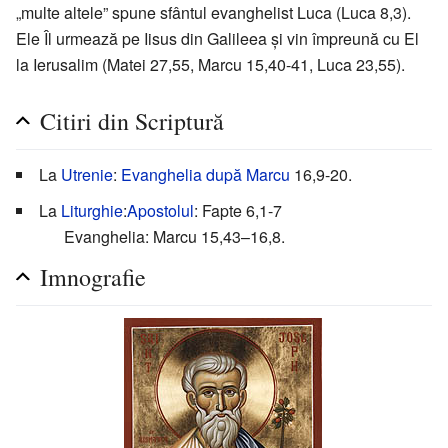
„multe altele” spune sfântul evanghelist Luca (Luca 8,3).
Ele Îl urmează pe Iisus din Galileea și vin împreună cu El
la Ierusalim (Matei 27,55, Marcu 15,40-41, Luca 23,55).
Citiri din Scriptură
La
Utrenie
:
Evanghelia după Marcu
16,9-20.
La
Liturghie
:
Apostolul
: Fapte 6,1-7
Evanghelia: Marcu 15,43–16,8.
Imnografie