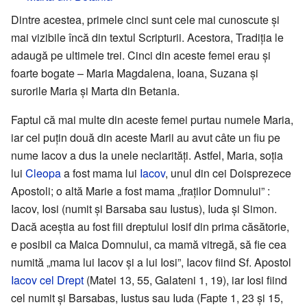
Dintre acestea, primele cinci sunt cele mai cunoscute și
mai vizibile încă din textul Scripturii. Acestora, Tradiția le
adaugă pe ultimele trei. Cinci din aceste femei erau și
foarte bogate – Maria Magdalena, Ioana, Suzana și
surorile Maria și Marta din Betania.
Faptul că mai multe din aceste femei purtau numele Maria,
iar cel puțin două din aceste Marii au avut câte un fiu pe
nume Iacov a dus la unele neclarități. Astfel, Maria, soția
lui
Cleopa
a fost mama lui
Iacov
, unul din cei Doisprezece
Apostoli; o altă Marie a fost mama „fraților Domnului” :
Iacov, Iosi (numit și Barsaba sau Iustus), Iuda și Simon.
Dacă aceștia au fost fiii dreptului Iosif din prima căsătorie,
e posibil ca Maica Domnului, ca mamă vitregă, să fie cea
numită „mama lui Iacov și a lui Iosi”, Iacov fiind Sf. Apostol
Iacov cel Drept
(Matei 13, 55, Galateni 1, 19), iar Iosi fiind
cel numit și Barsabas, Iustus sau Iuda (Fapte 1, 23 și 15,