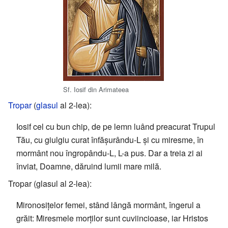
Sf. Iosif din Arimateea
Tropar
(
glasul
al 2-lea):
Iosif cel cu bun chip, de pe lemn luând preacurat Trupul
Tău, cu giulgiu curat înfășurându-L și cu miresme, în
mormânt nou îngropându-L, L-a pus. Dar a treia zi ai
înviat, Doamne, dăruind lumii mare milă.
Tropar (glasul al 2-lea):
Mironosițelor femei, stând lângă mormânt, îngerul a
grăit: Miresmele morților sunt cuviincioase, iar Hristos