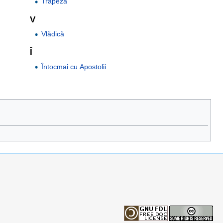
Trapeză
V
Vlădică
Î
Întocmai cu Apostolii