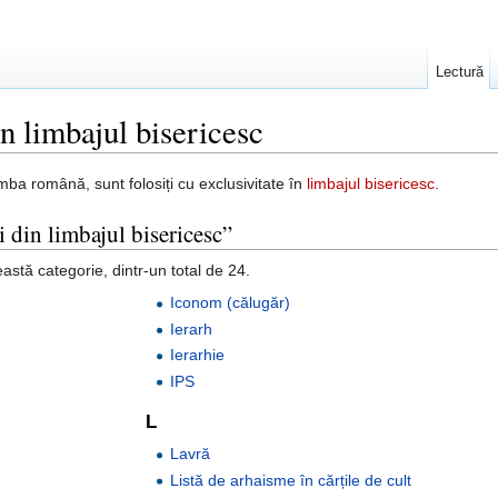
Lectură
n limbajul bisericesc
imba română, sunt folosiți cu exclusivitate în
limbajul bisericesc
.
 din limbajul bisericesc”
astă categorie, dintr-un total de 24.
Iconom (călugăr)
Ierarh
Ierarhie
IPS
L
Lavră
Listă de arhaisme în cărțile de cult