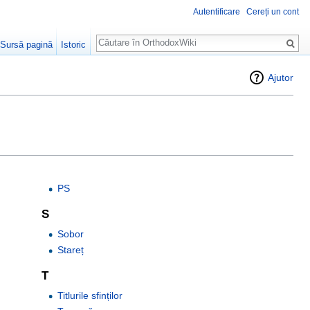
Autentificare
Cereți un cont
Căutare
Sursă pagină
Istoric
Ajutor
PS
S
Sobor
Stareț
T
Titlurile sfinților