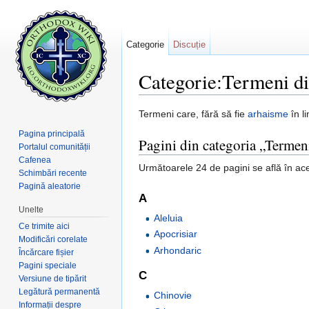
Categorie
Discuție
Categorie:Termeni di
Salt la:
navigare
,
căutare
Termeni care, fără să fie
arhaisme
în l
Pagina principală
Pagini din categoria „Termeni
Portalul comunității
Cafenea
Următoarele 24 de pagini se află în ace
Schimbări recente
Pagină aleatorie
A
Unelte
Aleluia
Ce trimite aici
Apocrisiar
Modificări corelate
Arhondaric
Încărcare fișier
Pagini speciale
C
Versiune de tipărit
Legătură permanentă
Chinovie
Informații despre