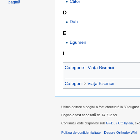
Ctitor
pagină
D
Duh
E
Egumen
I
Categorie
:
Viața Bisericii
Categorii
>
Viața Bisericii
Ultima editare a paginii a fost efectuată la 30 august
Pagina a fost accesată de 14.712 ori.
Conținutul este disponibil sub
GFDL / CC by-sa
, exc
Politica de confidențialitate
Despre OrthodoxWiki