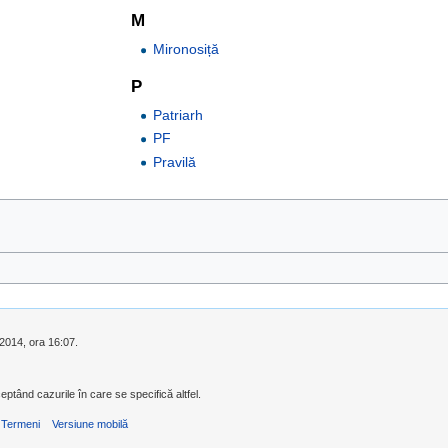
M
Mironosiță
P
Patriarh
PF
Pravilă
 2014, ora 16:07.
eptând cazurile în care se specifică altfel.
Termeni
Versiune mobilă