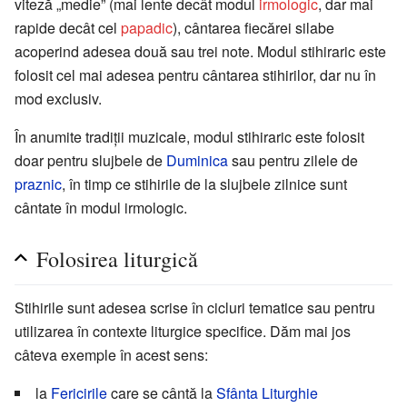
viteză „medie” (mai lente decât modul
irmologic
, dar mai
rapide decât cel
papadic
), cântarea fiecărei silabe
acoperind adesea două sau trei note. Modul stihiraric este
folosit cel mai adesea pentru cântarea stihirilor, dar nu în
mod exclusiv.
În anumite tradiții muzicale, modul stihiraric este folosit
doar pentru slujbele de
Duminica
sau pentru zilele de
praznic
, în timp ce stihirile de la slujbele zilnice sunt
cântate în modul irmologic.
Folosirea liturgică
Stihirile sunt adesea scrise în cicluri tematice sau pentru
utilizarea în contexte liturgice specifice. Dăm mai jos
câteva exemple în acest sens:
la
Fericirile
care se cântă la
Sfânta Liturghie