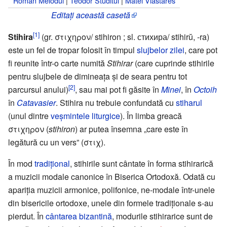
Roman Melodul
|
Teodor Studitul
|
Matei Vlastares
Editați această casetă
[1]
Stihira
(gr. στιχηρον/ stihiron ; sl. стихира/ stihirŭ, -ra)
este un fel de tropar folosit în timpul
slujbelor zilei
, care pot
fi reunite într-o carte numită
Stihirar
(care cuprinde stihirile
pentru slujbele de dimineața și de seara pentru tot
[2]
parcursul anului)
, sau mai pot fi găsite în
Minei
, în
Octoih
în
Catavasier
. Stihira nu trebuie confundată cu
stiharul
(unul dintre
veșmintele liturgice
). În limba greacă
στιχηρον (
stihiron
) ar putea însemna „care este în
legătură cu un vers” (στιχ).
În mod
tradițional
, stihirile sunt cântate în forma stihirarică
a muzicii modale canonice în Biserica Ortodoxă. Odată cu
apariția muzicii armonice, polifonice, ne-modale într-unele
din bisericile ortodoxe, unele din formele tradiționale s-au
pierdut. În
cântarea bizantină
, modurile stihirarice sunt de