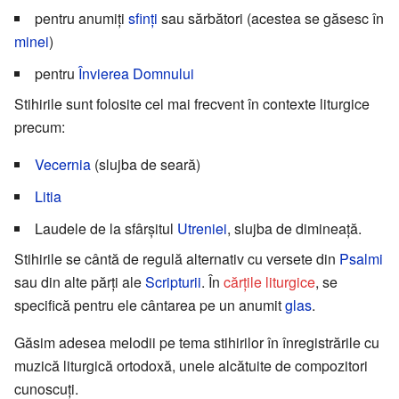
pentru anumiți
sfinți
sau sărbători (acestea se găsesc în
minei
)
pentru
Învierea Domnului
Stihirile sunt folosite cel mai frecvent în contexte liturgice
precum:
Vecernia
(slujba de seară)
Litia
Laudele de la sfârșitul
Utreniei
, slujba de dimineață.
Stihirile se cântă de regulă alternativ cu versete din
Psalmi
sau din alte părți ale
Scripturii
. În
cărțile liturgice
, se
specifică pentru ele cântarea pe un anumit
glas
.
Găsim adesea melodii pe tema stihirilor în înregistrările cu
muzică liturgică ortodoxă, unele alcătuite de compozitori
cunoscuți.