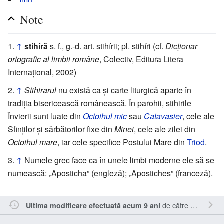
Note
↑
stihíră
s. f., g.-d. art. stihírii; pl. stihíri (cf.
Dicționar
ortografic al limbii române
, Colectiv, Editura Litera
Internațional, 2002)
↑
Stihirarul
nu există ca și carte liturgică aparte în
tradiția bisericească românească. În parohii, stihirile
Învierii sunt luate din
Octoihul mic
sau
Catavasier
, cele ale
Sfinților și sărbătorilor fixe din
Minei
, cele ale zilei din
Octoihul mare
, iar cele specifice Postului Mare din
Triod
.
↑
Numele grec face ca în unele limbi moderne ele să se
numească: „Aposticha” (engleză); „Apostiches” (franceză).
de către
Oql
.
Ultima modificare efectuată acum 9 ani