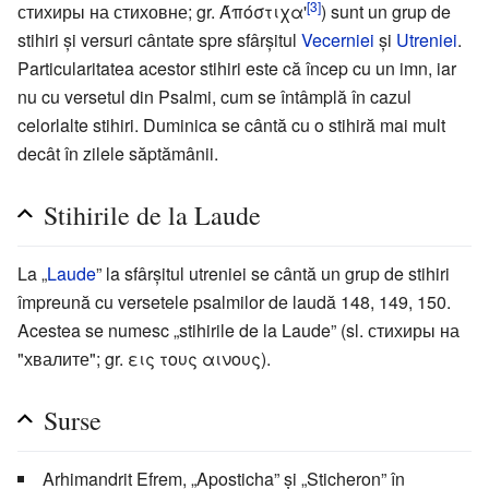
[3]
стихиры на стиховне; gr. Άπόστιχα'
) sunt un grup de
stihiri și versuri cântate spre sfârșitul
Vecerniei
și
Utreniei
.
Particularitatea acestor stihiri este că încep cu un imn, iar
nu cu versetul din Psalmi, cum se întâmplă în cazul
celorlalte stihiri. Duminica se cântă cu o stihiră mai mult
decât în zilele săptămânii.
Stihirile de la Laude
La „
Laude
” la sfârșitul utreniei se cântă un grup de stihiri
împreună cu versetele psalmilor de laudă 148, 149, 150.
Acestea se numesc „stihirile de la Laude” (sl. стихиры на
"хвалите"; gr. εις τους αινους).
Surse
Arhimandrit Efrem, „Aposticha” și „Sticheron” în