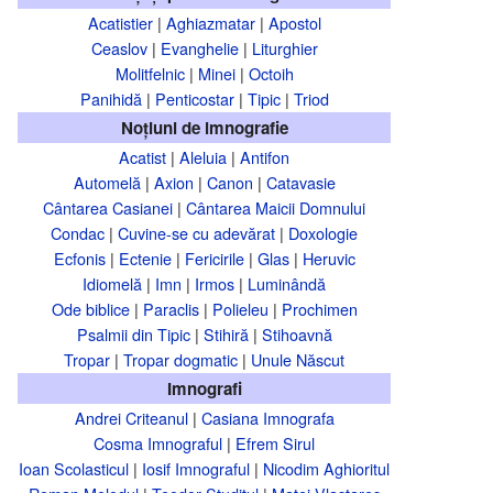
Acatistier
|
Aghiazmatar
|
Apostol
Ceaslov
|
Evanghelie
|
Liturghier
Molitfelnic
|
Minei
|
Octoih
Panihidă
|
Penticostar
|
Tipic
|
Triod
Noțiuni de imnografie
Acatist
|
Aleluia
|
Antifon
Automelă
|
Axion
|
Canon
|
Catavasie
Cântarea Casianei
|
Cântarea Maicii Domnului
Condac
|
Cuvine-se cu adevărat
|
Doxologie
Ecfonis
|
Ectenie
|
Fericirile
|
Glas
|
Heruvic
Idiomelă
|
Imn
|
Irmos
|
Luminândă
Ode biblice
|
Paraclis
|
Polieleu
|
Prochimen
Psalmii din Tipic
|
Stihiră
|
Stihoavnă
Tropar
|
Tropar dogmatic
|
Unule Născut
Imnografi
Andrei Criteanul
|
Casiana Imnografa
Cosma Imnograful
|
Efrem Sirul
Ioan Scolasticul
|
Iosif Imnograful
|
Nicodim Aghioritul