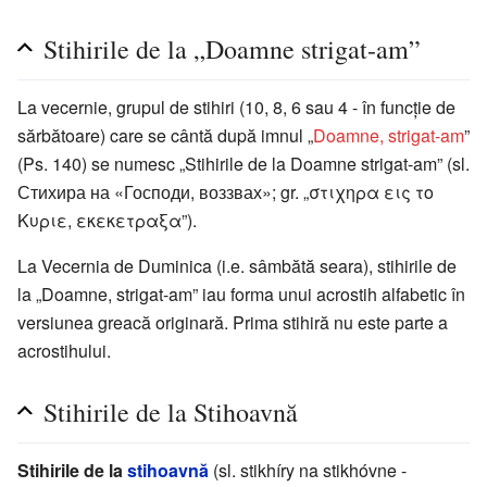
Stihirile de la „Doamne strigat-am”
La vecernie, grupul de stihiri (10, 8, 6 sau 4 - în funcție de
sărbătoare) care se cântă după imnul „
Doamne, strigat-am
”
(Ps. 140) se numesc „Stihirile de la Doamne strigat-am” (sl.
Стихира на «Господи, воззвах»; gr. „στιχηρα εις το
Κυριε, εκεκετραξα”).
La Vecernia de Duminica (i.e. sâmbătă seara), stihirile de
la „Doamne, strigat-am” iau forma unui acrostih alfabetic în
versiunea greacă originară. Prima stihiră nu este parte a
acrostihului.
Stihirile de la Stihoavnă
Stihirile de la
stihoavnă
(sl. stikhíry na stikhóvne -