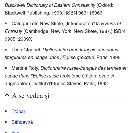
Blackwell Dictionary of Eastern Christianity
(Oxford:
Blackwell Publishing, 1999.) ISBN 0631189661
Călugării din New Skete, „Introducerea” la
Hymns of
Entreaty
(Cambridge, New York: New Skete, 1987.) ISBN
093512909X
Léon Clugnet,
Dictionnaire grec-français des noms
liturgiques en usage dans l'Eglise grecque
, Paris, 1895.
Martine Roty,
Dictionnaire russe-français des termes en
usage dans l'Eglise russe
(troisième édition revue et
augmentée), Institut d'Etudes Slaves, Paris, 1992.
A se vedea și
Tropar
Stihoavnă
Imn