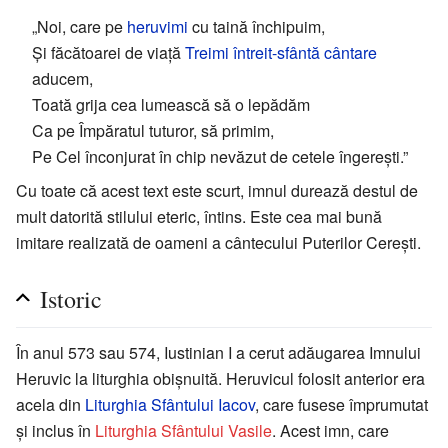
„Noi, care pe
heruvimi
cu taină închipuim,
Şi făcătoarei de viaţă
Treimi
întreit-sfântă cântare
aducem,
Toată grija cea lumească să o lepădăm
Ca pe Împăratul tuturor, să primim,
Pe Cel înconjurat în chip nevăzut de cetele îngereşti.”
Cu toate că acest text este scurt, imnul durează destul de
mult datorită stilului eteric, întins. Este cea mai bună
imitare realizată de oameni a cântecului Puterilor Cereşti.
Istoric
În anul 573 sau 574, Iustinian I a cerut adăugarea Imnului
Heruvic la liturghia obişnuită. Heruvicul folosit anterior era
acela din
Liturghia Sfântului Iacov
, care fusese împrumutat
şi inclus în
Liturghia Sfântului Vasile
. Acest imn, care