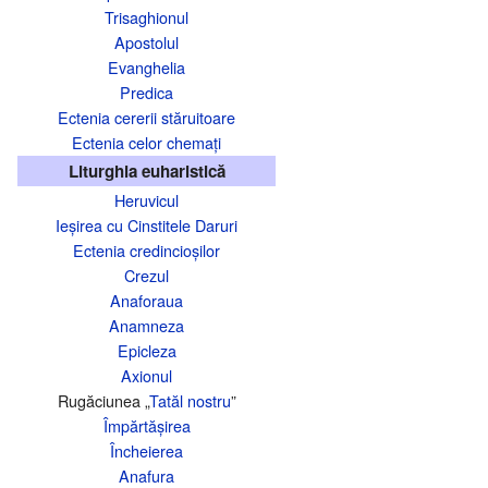
Trisaghionul
Apostolul
Evanghelia
Predica
Ectenia cererii stăruitoare
Ectenia celor chemați
Liturghia euharistică
Heruvicul
Ieșirea cu Cinstitele Daruri
Ectenia credincioșilor
Crezul
Anaforaua
Anamneza
Epicleza
Axionul
Rugăciunea „
Tatăl nostru
”
Împărtășirea
Încheierea
Anafura