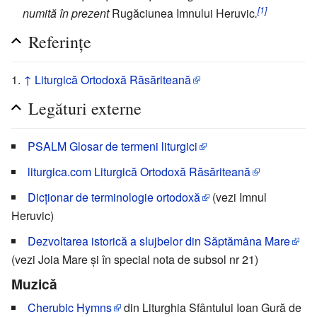
[1]
numită în prezent
Rugăciunea Imnului Heruvic
.
Referinţe
↑
Liturgică Ortodoxă Răsăriteană
Legături externe
PSALM Glosar de termeni liturgici
liturgica.com Liturgică Ortodoxă Răsăriteană
Dicţionar de terminologie ortodoxă
(vezi Imnul
Heruvic)
Dezvoltarea istorică a slujbelor din Săptămâna Mare
(vezi Joia Mare şi în special nota de subsol nr 21)
Muzică
Cherubic Hymns
din Liturghia Sfântului Ioan Gură de