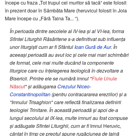
începe cu fraza „Tot trupul cel muritor să tacă” este folosit
în prezent doar în Sâmbăta Mare (heruvicul folosit în Joia
Mare începe cu „Fără Taina Ta... ”).
În perioada dintre secolele al IV-lea şi al VI-lea, forma
Sfintei Liturghii Răsăritene s-a definitivat sub influenţa
unor liturgişti cum ar fi Sfântul
Ioan Gură de Aur
. În
aceeaşi perioadă au avut loc şi cele mai mari schimbări
de format, cele mai multe ducând la componente
liturgice care cu înţelegerea teologică în dezvoltare a
Bisericii. Printre ele se numără imnul "
Fiule Unule
Născut
" şi adăugarea
Crezului Niceo-
Constantinopolitan
(pentru contracararea ereziilor) şi a
"Imnului Trisaghion" care reflectă finalizarea definirii
teologiei Trinitare. În această perioadă şi apoi de-a
lungul secolului al IX-lea, multe imnuri au fost compuse
şi adăugate Sfintei Liturghii, cum ar fi
Imnul Heruvic
,
cântat în timp ce preotul spune rugăciunea de taină