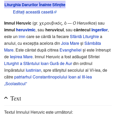
Liturghia Darurilor Înainte Sfințite
Editați această casetă
Imnul Heruvic
(gr. χερουβικός, ὁ —
O Heruvikos
) sau
imnul
heruvimic
, sau
heruvicul
, sau
cântecul
îngerilor
,
este un
imn
care se cântă la fiecare
Sfântă Liturghie
a
anului, cu excepţia acelora din
Joia Mare
şi
Sâmbăta
Mare
. Este cântat după citirea
Evangheliei
şi este întrerupt
de
Ieşirea Mare
. Imnul Heruvic a fost adăugat Sfintei
Liturghii a Sfântului Ioan Gură de Aur
din ordinul
împăratului
Iustinian
, spre sfârşitul secolului al VI-lea, de
către
patriarhul Constantinopolului
Ioan al III-lea
„Scolasticul”
Text
Textul Imnului Heruvic este următorul: