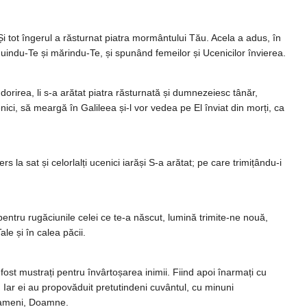
i tot îngerul a răsturnat piatra mormântului Tău. Acela a adus, în
ăduindu-Te și mărindu-Te, și spunând femeilor și Ucenicilor învierea.
rirea, li s-a arătat piatra răsturnată și dumnezeiesc tânăr,
enici, să meargă în Galileea și-l vor vedea pe El înviat din morți, ca
 la sat și celorlalți ucenici iarăși S-a arătat; pe care trimițându-i
 pentru rugăciunile celei ce te-a născut, lumină trimite-ne nouă,
le și în calea păcii.
fost mustrați pentru învârtoșarea inimii. Fiind apoi înarmați cu
t. Iar ei au propovăduit pretutindeni cuvântul, cu minuni
 oameni, Doamne.