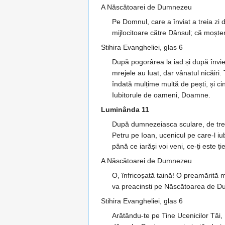
A Născătoarei de Dumnezeu
Pe Domnul, care a înviat a treia zi 
mijlocitoare către Dânsul; că moșten
Stihira Evangheliei, glas 6
După pogorârea la iad și după înviere
mrejele au luat, dar vânatul nicăiri
îndată mulțime multă de pești, și c
Iubitorule de oameni, Doamne.
Luminânda 11
După dumnezeiasca sculare, de trei 
Petru pe Ioan, ucenicul pe care-l i
până ce iarăși voi veni, ce-ți este ți
A Născătoarei de Dumnezeu
O, înfricoșată taină! O preamărită m
va preacinsti pe Născătoarea de Du
Stihira Evangheliei, glas 6
Arătându-te pe Tine Ucenicilor Tăi, M