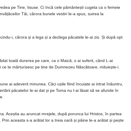
te vedea pe Tine, Iisuse. Ci încă cele pământești cugeta ca o femeie
vățăceilor Tăi, cărora bunele vestiri le-a spus, suirea la
cindu-i, cărora și a lega și a dezlega păcatele le-ai zis. Și după opt
ădat toată durerea pe care, ca o Maică, o ai suferit, când L-ai
cei ce te mărturisesc pe tine de Dumnezeu Născătoare, miluiește-i.
nune ai adeverit minunea. Căci ușile fiind încuiate ai intrat înăuntru,
ertării păcatelor le-ai dat și pe Toma nu l-ai lăsat să se afunde în
e.
Toma. Aceștia au aruncat mrejele, după porunca lui Hristos, în partea
Prin aceasta s-a arătat lor a treia oară și pâine le-a arătat și pește