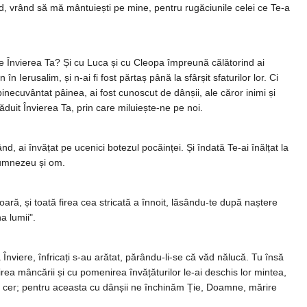
d, vrând să mă mântuiești pe mine, pentru rugăciunile celei ce Te-a
aște Învierea Ta? Și cu Luca și cu Cleopa împreună călătorind ai
în Ierusalim, și n-ai fi fost părtaș până la sfârșit sfaturilor lor. Ci
 binecuvântat pâinea, ai fost cunoscut de dânșii, ale căror inimi și
ăduit Învierea Ta, prin care miluiește-ne pe noi.
nd, ai învățat pe ucenici botezul pocăinței. Și îndată Te-ai înălțat la
 Dumnezeu și om.
ară, și toată firea cea stricată a înnoit, lăsându-te după naștere
a lumii".
viere, înfricați s-au arătat, părându-li-se că văd nălucă. Tu însă
șirea mâncării și cu pomenirea învățăturilor le-ai deschis lor mintea,
 la cer; pentru aceasta cu dânșii ne închinăm Ție, Doamne, mărire