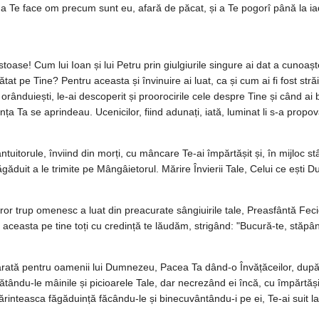
 Te face om precum sunt eu, afară de păcat, și a Te pogorî până la ia
istoase! Cum lui Ioan și lui Petru prin giulgiurile singure ai dat a cuno
tat pe Tine? Pentru aceasta și învinuire ai luat, ca și cum ai fi fost străin 
le orânduiești, le-ai descoperit și proorocirile cele despre Tine și când ai
ța Ta se aprindeau. Ucenicilor, fiind adunați, iată, luminat li s-a propov
tuitorule, înviind din morți, cu mâncare Te-ai împărtășit și, în mijloc stâ
făgăduit a le trimite pe Mângâietorul. Mărire Învierii Tale, Celui ce ești
ror trup omenesc a luat din preacurate sângiuirile tale, Preasfântă Fecio
 aceasta pe tine toți cu credință te lăudăm, strigând: "Bucură-te, stăpân
rată pentru oamenii lui Dumnezeu, Pacea Ta dând-o Învățăceilor, după În
 arătându-le mâinile și picioarele Tale, dar necrezând ei încă, cu împărtă
 părinteasca făgăduință făcându-le și binecuvântându-i pe ei, Te-ai suit