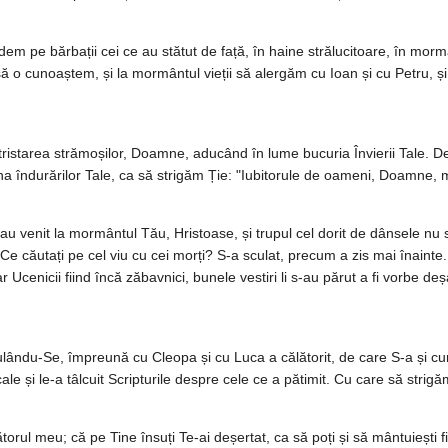
m pe bărbații cei ce au stătut de față, în haine strălucitoare, în mormâ
 să o cunoaștem, și la mormântul vieții să alergăm cu Ioan și cu Petru
tristarea strămoșilor, Doamne, aducând în lume bucuria Învierii Tale. De
a îndurărilor Tale, ca să strigăm Ție: "Iubitorule de oameni, Doamne, mă
au venit la mormântul Tău, Hristoase, și trupul cel dorit de dânsele nu s
 "Ce căutați pe cel viu cu cei morți? S-a sculat, precum a zis mai înain
Ucenicii fiind încă zăbavnici, bunele vestiri li s-au părut a fi vorbe deș
culându-Se, împreună cu Cleopa și cu Luca a călătorit, de care S-a și cu
ale și le-a tâlcuit Scripturile despre cele ce a pătimit. Cu care să strigăm
rul meu; că pe Tine însuți Te-ai deșertat, ca să poți și să mântuiești 