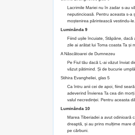
Lacrimile Mariei nu în zadar s-au vă
neputincioasă. Pentru aceasta s-a și
moștenirea părintească vestindu-le.
Luminânda 9
Fiind ușile încuiate, Stăpâne, dacă a
zile ai arătat lui Toma coasta Ta ș
A Născătoarei de Dumnezeu
Pe Fiul tău dacă L-ai văzut înviat d
văzut pătimind. Și de bucurie umplân
Stihira Evangheliei, glas 5
Ca întru anii cei de apoi, fiind sear
adeverind Învierea Ta cea din morți. 
valul necredinței. Pentru aceasta d
Luminânda 10
Marea Tiberiadei a avut odinioară ca
dreaptă, și au prins mulțime mare de
pe cărbuni.