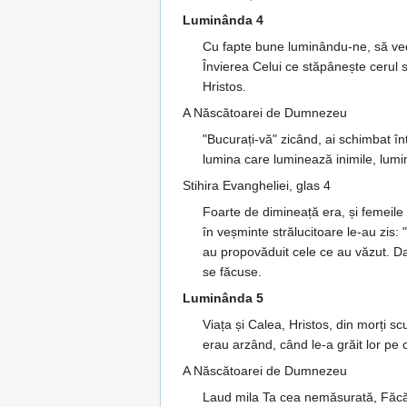
Luminânda 4
Cu fapte bune luminându-ne, să vede
Învierea Celui ce stăpânește cerul
Hristos.
A Născătoarei de Dumnezeu
"Bucurați-vă" zicând, ai schimbat în
lumina care luminează inimile, lumin
Stihira Evangheliei, glas 4
Foarte de dimineață era, și femeile 
în veșminte strălucitoare le-au zis:
au propovăduit cele ce au văzut. Dar 
se făcuse.
Luminânda 5
Viața și Calea, Hristos, din morți s
erau arzând, când le-a grăit lor pe c
A Născătoarei de Dumnezeu
Laud mila Ta cea nemăsurată, Făcăto