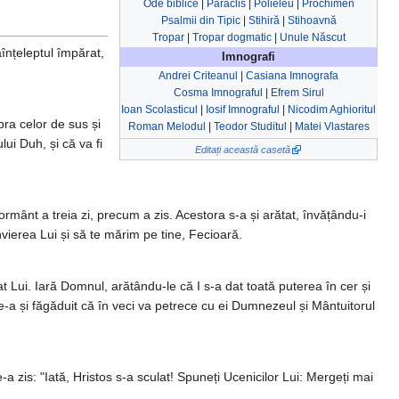
Ode biblice
|
Paraclis
|
Polieleu
|
Prochimen
Psalmii din Tipic
|
Stihiră
|
Stihoavnă
Tropar
|
Tropar dogmatic
|
Unule Născut
aînțeleptul împărat,
Imnografi
Andrei Criteanul
|
Casiana Imnografa
Cosma Imnograful
|
Efrem Sirul
Ioan Scolasticul
|
Iosif Imnograful
|
Nicodim Aghioritul
pra celor de sus și
Roman Melodul
|
Teodor Studitul
|
Matei Vlastares
ui Duh, și că va fi
Editați această casetă
ânt a treia zi, precum a zis. Acestora s-a și arătat, învățându-i
nvierea Lui și să te mărim pe tine, Fecioară.
 Lui. Iară Domnul, arătându-le că I s-a dat toată puterea în cer și
le-a și făgăduit că în veci va petrece cu ei Dumnezeul și Mântuitorul
 zis: "Iată, Hristos s-a sculat! Spuneți Ucenicilor Lui: Mergeți mai