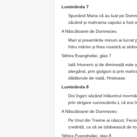
Luminânda 7
Spunând Maria că au luat pe Domnul, 
zăcând și mahrama capului a fost os
A Născătoarei de Dumnezeu
Mari și preamărite minuni ai lucrat 
întru mărire și firea noastră ai slobo
Stihira Evangheliei, glas 7
Iată întuneric și de dimineață este 
alergând, prin giulgiuri și prin ma
dătătorule de viață, Hristoase.
Luminânda 8
Doi îngeri văzând înlăuntrul mormân
prin strigare cunoscându-L că era în
A Născătoarei de Dumnezeu
Pe Unul din Treime ai născut, Fecioar
credință, ca să se izbăvească de t
Stihira Evangheliei, glas 8