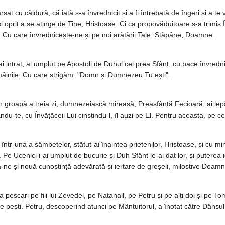
rsat cu căldură, că iată s-a învrednicit și a fi întrebată de îngeri și a 
 oprit a se atinge de Tine, Hristoase. Ci ca propovăduitoare s-a trimis În
 Cu care învrednicește-ne și pe noi arătării Tale, Stăpâne, Doamne.
i intrat, ai umplut pe Apostoli de Duhul cel prea Sfânt, cu pace învredni
i mâinile. Cu care strigăm: "Domn și Dumnezeu Tu ești".
in groapă a treia zi, dumnezeiască mireasă, Preasfântă Fecioară, ai lep
du-te, cu Învățăceii Lui cinstindu-l, îl auzi pe El. Pentru aceasta, pe 
ă într-una a sâmbetelor, stătut-ai înaintea prietenilor, Hristoase, și cu mi
Pe Ucenici i-ai umplut de bucurie și Duh Sfânt le-ai dat lor, și puterea i
ă-ne și nouă cunoștință adevărată și iertare de greșeli, milostive Doamn
 pescari pe fiii lui Zevedei, pe Natanail, pe Petru și pe alți doi și pe 
 pești. Petru, descoperind atunci pe Mântuitorul, a înotat către Dânsul. 