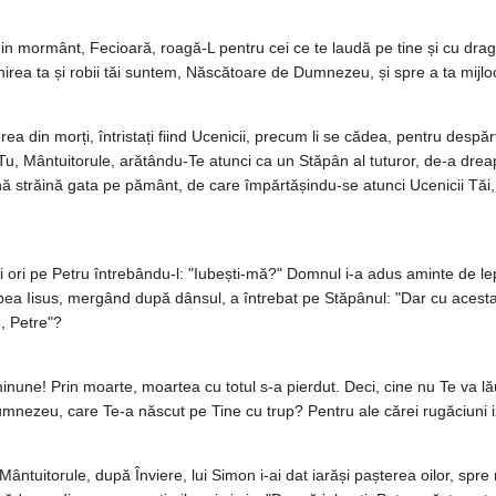
din mormânt, Fecioară, roagă-L pentru cei ce te laudă pe tine și cu drago
irea ta și robii tăi suntem, Născătoare de Dumnezeu, și spre a ta mijloci
a din morți, întristați fiind Ucenicii, precum li se cădea, pentru despărți
. Tu, Mântuitorule, arătându-Te atunci ca un Stăpân al tuturor, de-a drea
ină străină gata pe pământ, de care împărtășindu-se atunci Ucenicii Tă
ori pe Petru întrebându-l: "Iubești-mă?" Domnul i-a adus aminte de lepăd
ubea Iisus, mergând după dânsul, a întrebat pe Stăpânul: "Dar cu acesta 
e, Petre"?
inune! Prin moarte, moartea cu totul s-a pierdut. Deci, cine nu Te va lău
mnezeu, care Te-a născut pe Tine cu trup? Pentru ale cărei rugăciuni i
ântuitorule, după Înviere, lui Simon i-ai dat iarăși pașterea oilor, spre 