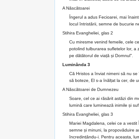
A Născătoarei
Îngerul a adus Fecioarei, mai înaint
locul întristării, semne de bucurie 
Stihira Evangheliei, glas 2
Cu miresme venind femeile, cele ce 
potolind tulburarea sufletelor lor, a
pe dătătorul de viață și Domnul".
Luminânda 3
Că Hristos a înviat nimeni să nu se î
să boteze, El s-a înălțat la cer, d
A Născătoarei de Dumnezeu
Soare, cel ce ai răsărit astăzi din 
lumină care luminează inimile și sufl
Stihira Evangheliei, glas 3
Mariei Magdalena, celei ce a vestit 
semne și minuni, la propovăduire au f
încredințându-i. Pentru aceasta, lu