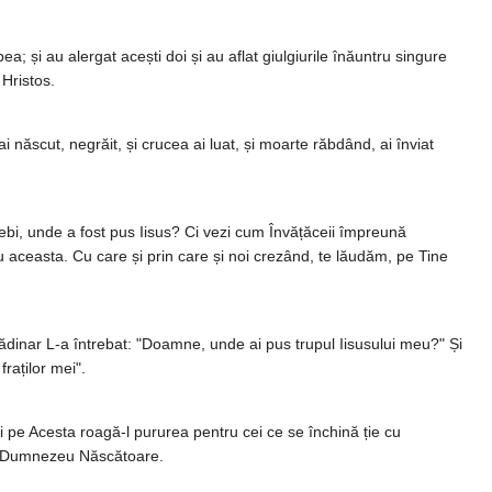
; și au alergat acești doi și au aflat giulgiurile înăuntru singure
Hristos.
 născut, negrăit, și crucea ai luat, și moarte răbdând, ai înviat
trebi, unde a fost pus Iisus? Ci vezi cum Învățăceii împreună
u aceasta. Cu care și prin care și noi crezând, te lăudăm, pe Tine
ădinar L-a întrebat: "Doamne, unde ai pus trupul Iisusului meu?" Și
raților mei".
eci pe Acesta roagă-l pururea pentru cei ce se închină ție cu
de Dumnezeu Născătoare.