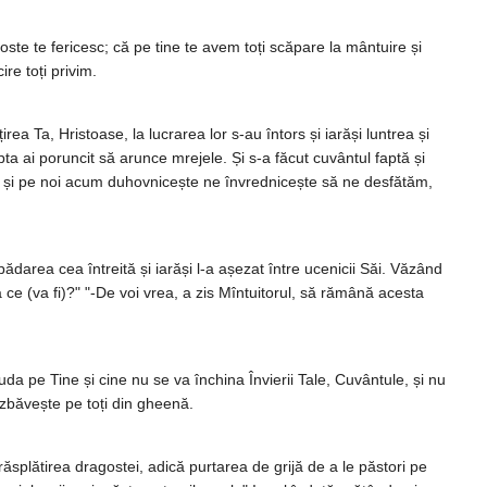
ste te fericesc; că pe tine te avem toți scăpare la mântuire și
re toți privim.
rea Ta, Hristoase, la lucrarea lor s-au întors și iarăși luntrea și
pta ai poruncit să arunce mrejele. Și s-a făcut cuvântul faptă și
i, și pe noi acum duhovnicește ne învrednicește să ne desfătăm,
area cea întreită și iarăși l-a așezat între ucenicii Săi. Văzând
ce (va fi)?" "-De voi vrea, a zis Mîntuitorul, să rămână acesta
da pe Tine și cine nu se va închina Învierii Tale, Cuvântule, și nu
zbăvește pe toți din gheenă.
răsplătirea dragostei, adică purtarea de grijă de a le păstori pe