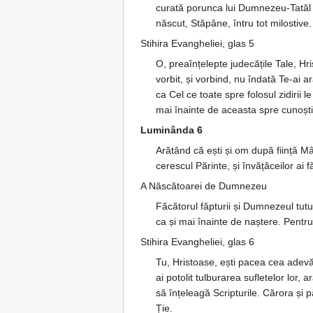
curată porunca lui Dumnezeu-Tatăl a
născut, Stăpâne, întru tot milostive.
Stihira Evangheliei, glas 5
O, preaînțelepte judecățile Tale, Hr
vorbit, și vorbind, nu îndată Te-ai ară
ca Cel ce toate spre folosul zidirii 
mai înainte de aceasta spre cunoștin
Luminânda 6
Arătând că ești și om după ființă Mân
cerescul Părinte, și învățăceilor ai 
A Născătoarei de Dumnezeu
Făcătorul făpturii și Dumnezeul tutu
ca și mai înainte de naștere. Pentru
Stihira Evangheliei, glas 6
Tu, Hristoase, ești pacea cea adevă
ai potolit tulburarea sufletelor lor,
să înțeleagă Scripturile. Cărora și
Ție.