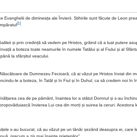
e Evanghelii de dimineața ale Învierii. Stihirile sunt făcute de Leon pre
[1]
împăratul
.
lileii și prin credință să vedem pe Hristos, grăind că a luat putere asu
vață a boteza toate neamurile în numele Tatălui și al Fiului și al Sfântul
ână la sfârșitul veacului.
Născătoare de Dumnezeu Fecioară, că ai văzut pe Hristos înviat din morm
ncindu-le a boteza, în Tatăl și în Fiul și în Duhul; ca să credem noi în î
nălțarea cea de pe pământ, înaintea lor a stătut Domnul și s-au închinat
propovăduiască învierea Lui cea din morți și suirea la ceruri. Acestora 
țele s-au bucurat, că au văzut pe un tânăr șezând deasupra ei, care le-a
vouă, precum a zis mai înainte prietenilor".