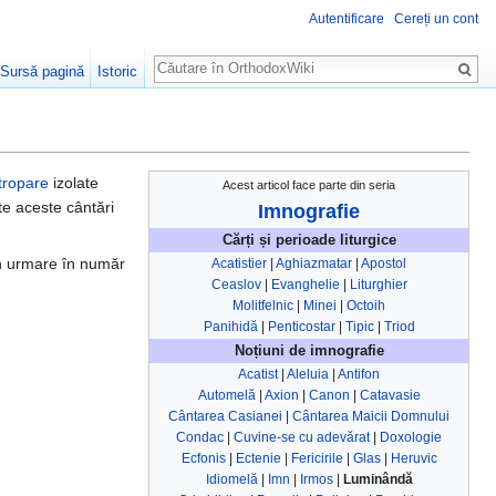
Autentificare
Cereți un cont
Căutare
Sursă pagină
Istoric
tropare
izolate
Acest articol face parte din seria
te aceste cântări
Imnografie
Cărți și perioade liturgice
rin urmare în număr
Acatistier
|
Aghiazmatar
|
Apostol
Ceaslov
|
Evanghelie
|
Liturghier
Molitfelnic
|
Minei
|
Octoih
Panihidă
|
Penticostar
|
Tipic
|
Triod
Noțiuni de imnografie
Acatist
|
Aleluia
|
Antifon
Automelă
|
Axion
|
Canon
|
Catavasie
Cântarea Casianei
|
Cântarea Maicii Domnului
Condac
|
Cuvine-se cu adevărat
|
Doxologie
Ecfonis
|
Ectenie
|
Fericirile
|
Glas
|
Heruvic
Idiomelă
|
Imn
|
Irmos
|
Luminândă