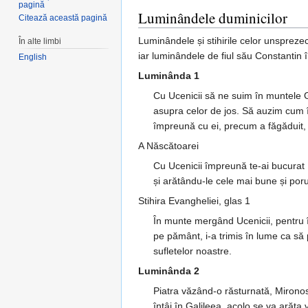
pagină
Luminândele duminicilor
Citează această pagină
Luminândele și stihirile celor unsprezec
În alte limbi
iar luminândele de fiul său Constantin 
English
Luminânda 1
Cu Ucenicii să ne suim în muntele Ga
asupra celor de jos. Să auzim cum în
împreună cu ei, precum a făgăduit, p
A Născătoarei
Cu Ucenicii împreună te-ai bucurat 
și arătându-le cele mai bune și poru
Stihira Evangheliei, glas 1
În munte mergând Ucenicii, pentru î
pe pământ, i-a trimis în lume ca să 
sufletelor noastre.
Luminânda 2
Piatra văzând-o răsturnată, Mironosi
întâi în Galileea, acolo se va arăta 