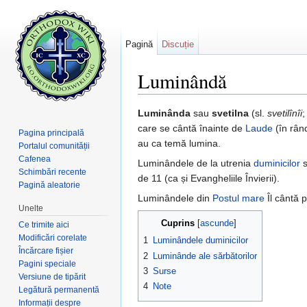
Pagină
Discuție
Luminândă
Salt la:
navigare
,
căutare
Luminânda
sau
svetilna
(sl.
svetilînîi
;
care se cântă înainte de
Laude
(în rân
Pagina principală
au ca temă lumina.
Portalul comunității
Cafenea
Luminândele de la utrenia
duminicilor
s
Schimbări recente
de 11 (ca și Evangheliile Învierii).
Pagină aleatorie
Luminândele din
Postul mare
Îl cântă 
Unelte
Cuprins
[
ascunde
]
Ce trimite aici
Modificări corelate
1
Luminândele duminicilor
Încărcare fișier
2
Luminânde ale sărbătorilor
Pagini speciale
3
Surse
Versiune de tipărit
4
Note
Legătură permanentă
Informații despre