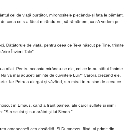
ntul cel de viață purtător, mironosițele plecându-și fața le pământ.
, și de ceea ce s-a făcut mirându-ne, să rămânem, ca să vedem pe
ci, Dătătorule de viață, pentru ceea ce Te-a născut pe Tine, trimite
rire Învierii Tale".
-a aflat. Pentru aceasta mirându-se ele, cei ce le-au stătut înainte
te. Nu vă mai aduceți aminte de cuvintele Lui?" Cărora crezând ele,
arte. Iar Petru a alergat și văzând, s-a mirat întru sine de ceea ce
noscut în Emaus, când a frânt pâinea, ale căror suflete și inimi
: "S-a sculat și s-a arătat și lui Simon."
firea omenească cea dosădită. Și Dumnezeu fiind, ai primit din