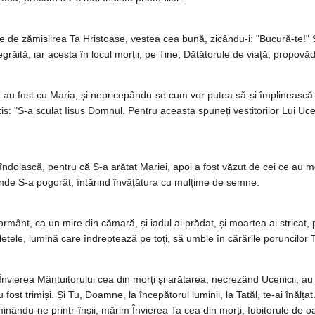
e de zămislirea Ta Hristoase, vestea cea bună, zicându-i: "Bucură-te!" Ș
negrăită, iar acesta în locul morții, pe Tine, Dătătorule de viață, propov
au fost cu Maria, și nepricepându-se cum vor putea să-și împlinească do
 zis: "S-a sculat Iisus Domnul. Pentru aceasta spuneți vestitorilor Lui Uc
ndoiască, pentru că S-a arătat Mariei, apoi a fost văzut de cei ce au mers
e unde S-a pogorât, întărind învățătura cu mulțime de semne.
mormânt, ca un mire din cămară, și iadul ai prădat, și moartea ai stricat,
etele, lumină care îndreptează pe toți, să umble în cărările poruncilor Ta
Învierea Mântuitorului cea din morți și arătarea, necrezând Ucenicii, au 
ost trimiși. Și Tu, Doamne, la începătorul luminii, la Tatăl, te-ai înălța
minându-ne printr-înșii, mărim Învierea Ta cea din morți, Iubitorule de