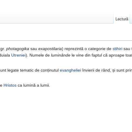
Lectură
 gr.
photagogika
sau
exapostilaria
) reprezintă o categorie de
stihiri
sau
duiala
Utreniei
). Numele de
luminânde
le vine din faptul că aproape toa
unt legate tematic de conținutul
evangheliei
învierii de rând, și sunt p
pe
Hristos
ca lumină a lumii.