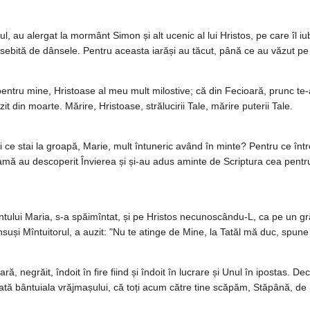
au alergat la mormânt Simon și alt ucenic al lui Hristos, pe care îl iubea
ebită de dânsele. Pentru aceasta iarăși au tăcut, până ce au văzut pe 
pentru mine, Hristoase al meu mult milostive; că din Fecioară, prunc te-ai
zit din moarte. Mărire, Hristoase, strălucirii Tale, mărire puterii Tale.
și ce stai la groapă, Marie, mult întuneric având în minte? Pentru ce în
hramă au descoperit Învierea și și-au adus aminte de Scriptura cea pentr
tului Maria, s-a spăimîntat, și pe Hristos necunoscându-L, ca pe un gr
suși Mîntuitorul, a auzit: "Nu te atinge de Mine, la Tatăl mă duc, spune f
ă, negrăit, îndoit în fire fiind și îndoit în lucrare și Unul în ipostas. D
oată bântuiala vrăjmașului, că toți acum către tine scăpăm, Stăpână, 