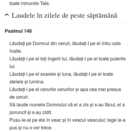
toate minunile Tale.
Laudele în zilele de peste săptămână
Psalmul 148
Lăudați pe Domnul din ceruri, lăudați-I pe el întru cele
înalte.
Lăudați-l pe el toți îngerii lui, lăudați-l pe el toate puterile
lui.
Lăudați-l pe el soarele și luna, lăudați-l pe el toate
stelele și lumina.
Lăudați-l pe el cerurile cerurilor și apa cea mai presus
de ceruri.
Să laude numele Domnului că el a zis și s-au făcut, el a
poruncit și s-au zidit.
Pusu-le-ai pe ele în veac și în veacul veacului; lege le-a
pus și nu o vor trece.