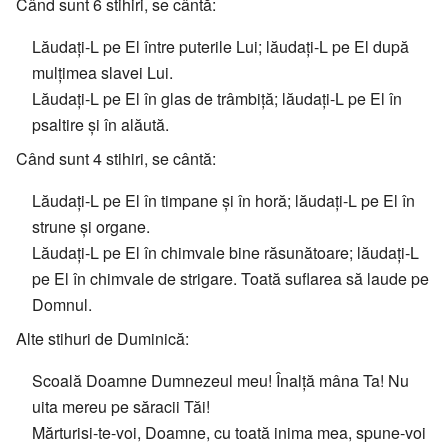
Când sunt 6 stihiri, se cântă:
Lăudați-L pe El între puterile Lui; lăudați-L pe El după
mulțimea slavei Lui.
Lăudați-L pe El în glas de trâmbiță; lăudați-L pe El în
psaltire și în alăută.
Când sunt 4 stihiri, se cântă:
Lăudați-L pe El în timpane și în horă; lăudați-L pe El în
strune și organe.
Lăudați-L pe El în chimvale bine răsunătoare; lăudați-L
pe El în chimvale de strigare. Toată suflarea să laude pe
Domnul.
Alte stihuri de Duminică:
Scoală Doamne Dumnezeul meu! Înalță mâna Ta! Nu
uita mereu pe săracii Tăi!
Mărturisi-te-voi, Doamne, cu toată inima mea, spune-voi