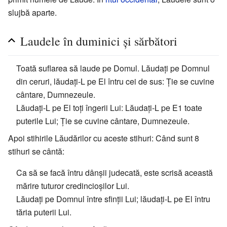
slujbă aparte.
Laudele în duminici și sărbători
Toată suflarea să laude pe Domul. Lăudați pe Domnul
din ceruri, lăudați-L pe El întru cei de sus: Ție se cuvine
cântare, Dumnezeule.
Lăudați-L pe El toți îngerii Lui: Lăudați-L pe E1 toate
puterile Lui; Ție se cuvine cântare, Dumnezeule.
Apoi stihirile Lăudărilor cu aceste stihuri: Când sunt 8
stihuri se cântă:
Ca să se facă întru dânșii judecată, este scrisă această
mărire tuturor credincioșilor Lui.
Lăudați pe Domnul între sfinții Lui; lăudați-L pe El întru
tăria puterii Lui.