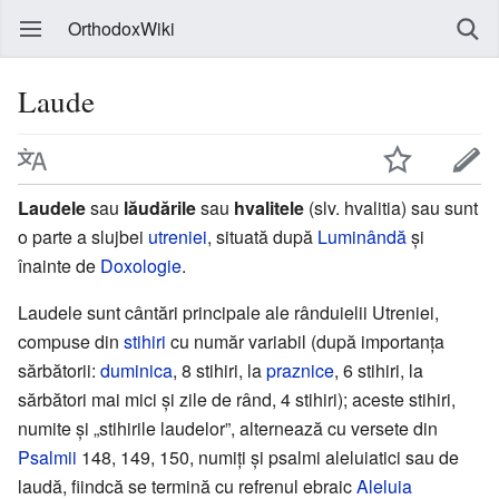
OrthodoxWiki
Laude
Laudele
sau
lăudările
sau
hvalitele
(slv. hvalitia) sau sunt
o parte a slujbei
utreniei
, situată după
Luminândă
și
înainte de
Doxologie
.
Laudele sunt cântări principale ale rânduielii Utreniei,
compuse din
stihiri
cu număr variabil (după importanța
sărbătorii:
duminica
, 8 stihiri, la
praznice
, 6 stihiri, la
sărbători mai mici și zile de rând, 4 stihiri); aceste stihiri,
numite și „stihirile laudelor”, alternează cu versete din
Psalmii
148, 149, 150, numiți și psalmi aleluiatici sau de
laudă, fiindcă se termină cu refrenul ebraic
Aleluia