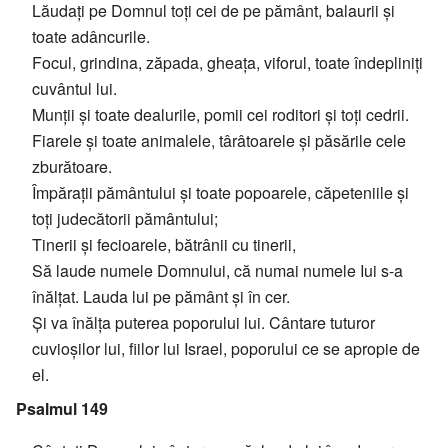
Lăudați pe Domnul toți cei de pe pământ, balaurii și
toate adâncurile.
Focul, grindina, zăpada, gheața, viforul, toate îndepliniți
cuvântul lui.
Munții și toate dealurile, pomii cei roditori și toți cedrii.
Fiarele și toate animalele, târâtoarele și păsările cele
zburătoare.
Împărații pământului și toate popoarele, căpeteniile și
toți judecătorii pământului;
Tinerii și fecioarele, bătrânii cu tinerii,
Să laude numele Domnului, că numai numele Iui s-a
înălțat. Lauda lui pe pământ și în cer.
Și va înălța puterea poporului lui. Cântare tuturor
cuvioșilor lui, fiilor lui Israel, poporului ce se apropie de
el.
Psalmul 149