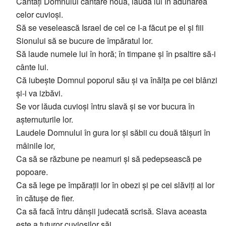
Cântați Domnului cântare nouă, lauda lui în adunarea
celor cuvioși.
Să se veselească Israel de cel ce I-a făcut pe el și fiii
Sionului să se bucure de împăratul lor.
Să laude numele lui în horă; în timpane și în psaltire să-i
cânte lui.
Că iubește Domnul poporul său și va înălța pe cei blânzi
și-i va izbăvi.
Se vor lăuda cuvioși întru slavă și se vor bucura în
așternuturile lor.
Laudele Domnului în gura lor și săbii cu două tăișuri în
mâinile lor,
Ca să se răzbune pe neamuri și să pedepsească pe
popoare.
Ca să lege pe împărații lor în obezi și pe cei slăviți ai lor
în cătușe de fier.
Ca să facă întru dânșii judecată scrisă. Slava aceasta
este a tuturor cuvioșilor săi.