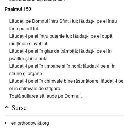
Psalmul 150
Lăudați pe Domnul întru Sfinții lui; lăudați-l pe el întru
tăria puterii lui.
Lăudați-l pe el întru puterile lui; lăudați-l pe el după
mulțimea slavei lui.
Lăudați-I pe el în glas de trâmbiță; lăudați-l pe el în
psaltire și în alăută.
Lăudați-l pe el în timpane și în horă; lăudați-I pe el în
strune și organe.
Lăudați-I pe el în chimvale bine răsunătoare; lăudați-l pe
el în chimvale de strigare.
Toată suflarea să laude pe Domnul.
Surse
en.orthodowiki.org