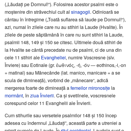
(„Lăudați pe Domnul!“). Folosirea acestor psalmi este o
moștenire din străvechiul cult al
sinagogii
. Odinioară se
cântau în întregime („Toată suflarea să laude pe Domnul!“),
azi, numai în zilele care nu au stihiri la Laude (Hvalite). În
zilele de peste săptămână în care nu sunt stihiri la Laude,
psalmii 148, 149 și 150 se citesc. Ultimele două stihiri de
la Hvalite se cântă precedate nu de psalmi, ci de una din
cele 11 stihiri ale
Evangheliei
, numire Voscresne (slv.
Înviere) sau Eotinale (gr. ἐωθινός, -ή, -όν — eothinos,-i,-on
= matinal) sau Mănecânde (lat. manico, manicare = a se
scula de dimineață), vorbind de „mânecare“, adică
mergerea foarte de dimineață a
femeilor mironosițe
la
mormânt
, în
ziua Învierii
. Ca și svetilnele, voscresnele
corespund celor 11 Evanghelii ale Învierii.
Cum stihurile sau versetele psalmilor 148 și 150 încep
adesea cu îndemnul „Lăudați”, această parte a utreniei a
primit numele de Laude. În
ritul occidental
, Laudele sunt o