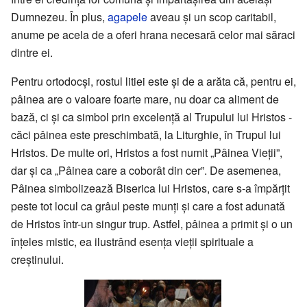
Dumnezeu. În plus,
agapele
aveau și un scop caritabil,
anume pe acela de a oferi hrana necesară celor mai săraci
dintre ei.
Pentru ortodocși, rostul litiei este și de a arăta că, pentru ei,
pâinea are o valoare foarte mare, nu doar ca aliment de
bază, ci și ca simbol prin excelență al Trupului lui Hristos -
căci pâinea este preschimbată, la Liturghie, în Trupul lui
Hristos. De multe ori, Hristos a fost numit „Pâinea Vieții”,
dar și ca „Pâinea care a coborât din cer”. De asemenea,
Pâinea simbolizează Biserica lui Hristos, care s-a împărțit
peste tot locul ca grâul peste munți și care a fost adunată
de Hristos într-un singur trup. Astfel, pâinea a primit și o un
înțeles mistic, ea ilustrând esența vieții spirituale a
creștinului.