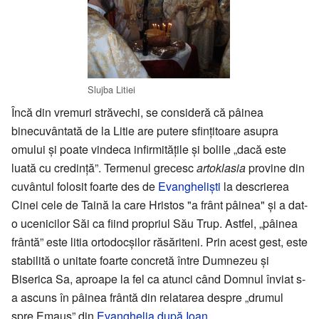
Slujba Litiei
Încă din vremuri străvechi, se consideră că pâinea
binecuvântată de la Litie are putere sfințitoare asupra
omului și poate vindeca infirmitățile și bolile „dacă este
luată cu credință”. Termenul grecesc
artoklasia
provine din
cuvântul folosit foarte des de
Evangheliști
la descrierea
Cinei cele de Taină la care Hristos "a frânt pâinea" și a dat-
o ucenicilor Săi ca fiind propriul Său Trup. Astfel, „pâinea
frântă” este litia ortodocșilor răsăriteni. Prin acest gest, este
stabilită o unitate foarte concretă între Dumnezeu și
Biserica Sa, aproape la fel ca atunci când Domnul înviat s-
a ascuns în pâinea frântă din relatarea despre „drumul
spre Emaus” din
Evanghelia după Ioan
.