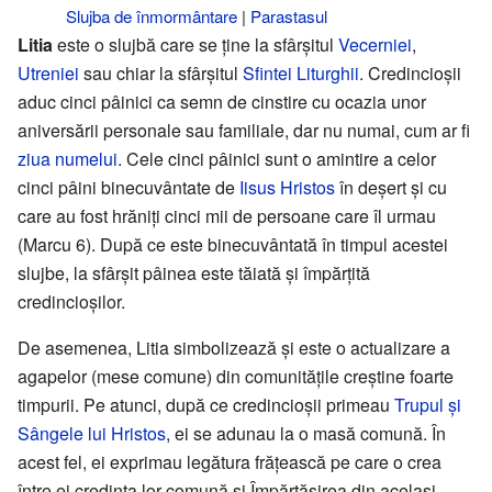
Slujba de înmormântare
|
Parastasul
Litia
este o slujbă care se ține la sfârșitul
Vecerniei
,
Utreniei
sau chiar la sfârșitul
Sfintei Liturghii
. Credincioșii
aduc cinci pâinici ca semn de cinstire cu ocazia unor
aniversării personale sau familiale, dar nu numai, cum ar fi
ziua numelui
. Cele cinci pâinici sunt o amintire a celor
cinci pâini binecuvântate de
Iisus Hristos
în deșert și cu
care au fost hrăniți cinci mii de persoane care îl urmau
(Marcu 6). După ce este binecuvântată în timpul acestei
slujbe, la sfârșit pâinea este tăiată și împărțită
credincioșilor.
De asemenea, Litia simbolizează și este o actualizare a
agapelor (mese comune) din comunitățile creștine foarte
timpurii. Pe atunci, după ce credincioșii primeau
Trupul și
Sângele lui Hristos
, ei se adunau la o masă comună. În
acest fel, ei exprimau legătura frățească pe care o crea
între ei credința lor comună și Împărtășirea din același