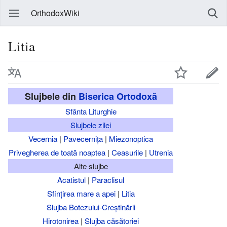
OrthodoxWiki
Litia
Slujbele din
Biserica Ortodoxă
Sfânta Liturghie
Slujbele zilei
Vecernia
|
Pavecernița
|
Miezonoptica
Privegherea de toată noaptea
|
Ceasurile
|
Utrenia
Alte slujbe
Acatistul
|
Paraclisul
Sfințirea mare a apei
|
Litia
Slujba Botezului-Creștinării
Hirotonirea
|
Slujba căsătoriei