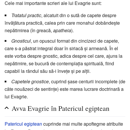
Cele mai importante scrieri ale lui Evagrie sunt:
Tratatul practic
, alcatuit din o sută de capete despre
învățătura practică, calea prin care monahul dobândește
nepătimirea (în greacă,
apatheia
).
Gnosticul
, un opuscul format din cincizeci de capete,
care s-a păstrat integral doar în siriacă și armeană. În el
este vorba despre gnostic, adica despre cel care, ajuns la
nepătimire, se bucură de contemplația spirituală, fiind
capabil la rândul său să-i învețe și pe alții.
Capetele gnostice
, cuprind șase centurii incomplete (de
câte nouăzeci de sentințe) este marea lucrare doctrinară a
lui Evagrie.
Avva Evagrie în Patericul egiptean
Patericul egiptean
cuprinde mai multe apoftegme atribuite