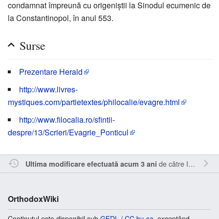
condamnat împreună cu origeniştii la Sinodul ecumenic de
la Constantinopol, în anul 553.
Surse
Prezentare Herald
http://www.livres-
mystiques.com/partietextes/philocalie/evagre.html
http://www.filocalia.ro/sfintii-
despre/13/Scrieri/Evagrie_Ponticul
de către
Inistea
.
Ultima modificare efectuată acum 3 ani
OrthodoxWiki
Conținutul este disponibil sub
GFDL / CC by-sa
, exceptând