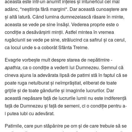
aceasta este într-un anumit înţeles şi întunericul cel mai
adânc, "neştiinţa fără margini". Dar această cunoaştere are
şi altă latură. Când lumina dumnezeiască răsare în minte,
aceasta se vede pe sine însăşi. Vederea proprie este o
condiţie a desăvârşirii minţii. Astfel mintea în vremea
rugăciunii se vede pe sine, strălucind ca safirul şi ca cerul,
ca locul unde s-a coborât Sfânta Treime.
Evagrie vorbeşte mult despre starea de nepătimire -
apathia
, ca o condiţie a vederii lui Dumnezeu. Semnul că
cineva ajuns la adevărata lipsă de patimi stă în faptul că se
poate ruga netulburat şi neîmprăştiat, eliberat de toate
grijile şi de toate gândurile şi imaginile lucrurilor. Dar
această nepăsare faţă de lucrurile lumii nu este indiferenţă
faţă de Dumnezeu şi faţă de semeni, ci o condiţie pentru a-
i putea iubi cu adevărat.
Patimile, care pun stăpânire pe om şi de care trebuie să se