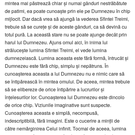
mintea mai păstrează chiar şi numai gânduri nestrăbătute
de patimi, ea poate cunoaşte prin ele pe Dumnezeu în chip
mijlocit. Dar dacă vrea să ajungă la vederea Sfintei Treimi,
trebuie să se cureţe şi de aceste gânduri, ca să devină cu
totul pură. La această stare nu se poate ajunge decât prin
harul lui Dumnezeu. Ajuns omul aici, în inima lui
străluceşte lumina Sfintei Treimi, el vede lumina
dumnezeiască. Lumina aceasta este fără formă, întrucât şi
Dumnezeu este fără chip, simplu şi nepătruns. În
cunoaşterea aceasta a lui Dumnezeu nu e nimic care să
se întipărească în mintea omului. De aceea, mintea trebuie
să se elibereze de orice întipărire a lucrurilor şi
înţelesurilor lor. Cunoaşterea lui Dumnezeu este dincolo
de orice chip. Viziunile imaginative sunt suspecte.
Cunoaşterea aceasta e simplă, necompusă,
indescriptibilă, fără imagini. Este o cucerire a minţii de
către nemărginirea Celui infinit. Tocmai de aceea, lumina