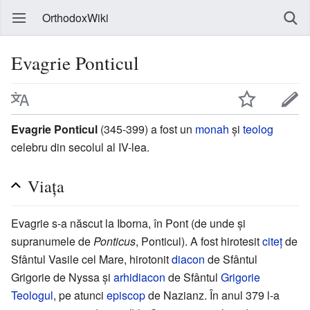
OrthodoxWiki
Evagrie Ponticul
Evagrie Ponticul
(345-399) a fost un
monah
şi
teolog
celebru din secolul al IV-lea.
Viaţa
Evagrie s-a născut la Iborna, în Pont (de unde şi
supranumele de
Ponticus
, Ponticul). A fost hirotesit
citeţ
de
Sfântul Vasile cel Mare, hirotonit
diacon
de Sfântul
Grigorie de Nyssa şi
arhidiacon
de Sfântul
Grigorie
Teologul
, pe atunci
episcop
de Nazianz. În anul 379 l-a