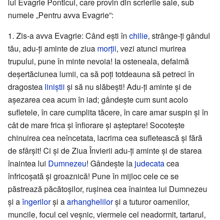
lui Evagrie Ponticul, care provin din scrierile sale, sub
numele „Pentru avva Evagrie”:
1. Zis-a avva Evagrie: Când ești în
chilie
, strânge-ți gândul
tău, adu-ți aminte de ziua
morții
, vezi atunci murirea
trupului, pune în minte nevoia! Ia osteneala, defaimă
deșertăciunea lumii, ca să poți totdeauna să petreci în
dragostea
liniștii
și să nu slăbești! Adu-ți aminte și de
așezarea cea acum în iad; gândește cum sunt acolo
sufletele, în care cumplita tăcere, în care amar suspin și în
cât de mare frica și înfiorare și așteptare! Socotește
chinuirea cea neîncetata, lacrima cea sufletească și fără
de sfârșit! Ci și de Ziua Învierii adu-ți aminte și de starea
înaintea lui
Dumnezeu
! Gândește la
judecata
cea
înfricoșată și groaznică! Pune în mijloc cele ce se
păstrează păcătoșilor, rușinea cea înaintea lui Dumnezeu
și a
îngerilor
și a
arhanghelilor
și a tuturor oamenilor,
muncile, focul cel veșnic, viermele cel neadormit, tartarul,