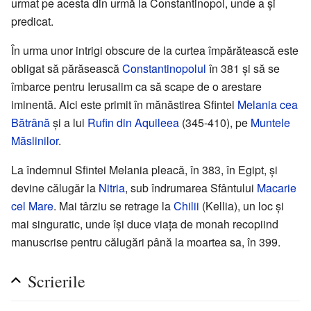
urmat pe acesta din urmă la Constantinopol, unde a şi
predicat.
În urma unor intrigi obscure de la curtea împărătească este
obligat să părăsească
Constantinopolul
în 381 şi să se
îmbarce pentru Ierusalim ca să scape de o arestare
iminentă. Aici este primit în mănăstirea Sfintei
Melania cea
Bătrână
şi a lui
Rufin din Aquileea
(345-410), pe
Muntele
Măslinilor
.
La îndemnul Sfintei Melania pleacă, în 383, în Egipt, şi
devine călugăr la
Nitria
, sub îndrumarea Sfântului
Macarie
cel Mare
. Mai târziu se retrage la
Chilii
(Kellia), un loc şi
mai singuratic, unde îşi duce viaţa de monah recopiind
manuscrise pentru călugări până la moartea sa, în 399.
Scrierile