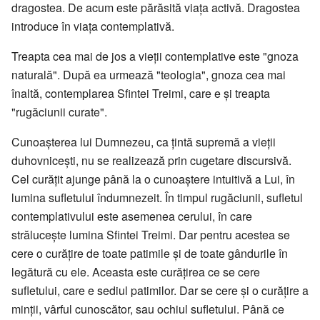
dragostea. De acum este părăsită viaţa activă. Dragostea
introduce în viaţa contemplativă.
Treapta cea mai de jos a vieţii contemplative este "gnoza
naturală". După ea urmează "teologia", gnoza cea mai
înaltă, contemplarea Sfintei Treimi, care e şi treapta
"rugăciunii curate".
Cunoaşterea lui Dumnezeu, ca ţintă supremă a vieţii
duhovniceşti, nu se realizează prin cugetare discursivă.
Cel curăţit ajunge până la o cunoaştere intuitivă a Lui, în
lumina sufletului îndumnezeit. În timpul rugăciunii, sufletul
contemplativului este asemenea cerului, în care
străluceşte lumina Sfintei Treimi. Dar pentru acestea se
cere o curăţire de toate patimile şi de toate gândurile în
legătură cu ele. Aceasta este curăţirea ce se cere
sufletului, care e sediul patimilor. Dar se cere şi o curăţire a
minţii, vârful cunoscător, sau ochiul sufletului. Până ce