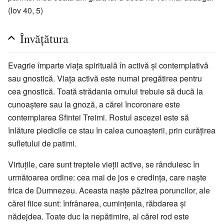
(Iov 40, 5)
Învăţătura
Evagrie împarte viaţa spirituală în activă şi contemplativă
sau gnostică. Viaţa activă este numai pregătirea pentru
cea gnostică. Toată strădania omului trebuie să ducă la
cunoaştere sau la gnoză, a cărei încoronare este
contemplarea Sfintei Treimi. Rostul ascezei este să
înlăture piedicile ce stau în calea cunoaşterii, prin curăţirea
sufletului de patimi.
Virtuţile, care sunt treptele vieţii active, se rânduiesc în
următoarea ordine: cea mai de jos e credinţa, care naşte
frica de Dumnezeu. Aceasta naşte păzirea poruncilor, ale
cărei fiice sunt: înfrânarea, cuminţenia, răbdarea şi
nădejdea. Toate duc la nepătimire, al cărei rod este