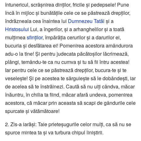
întunericul, scrâșnirea dinților, fricile și pedepsele! Pune
încă în mijloc și bunătățile cele ce se păstrează drepților,
îndrăzneala cea înaintea lui
Dumnezeu Tatăl
și a
Hristosului
Lui, a îngerilor, și a arhanghelilor și a toată
mulțimea
sfinților
, împărăția cerurilor și a darurilor ei,
bucuria și desfătarea ei! Pomenirea acestora amândurora
adu-o la tine! Și pentru judecata păcătoșilor lăcrimează,
plângi, temându-te ca nu cumva și tu să fii întru acestea!
Iar pentru cele ce se păstrează drepților, bucura-te și te
veselește! Și pe acestea te sârguiește să le dobândești, iar
de acelea să te înstrăinezi. Caută să nu uiți cândva, măcar
înăuntru, în chilia ta fiind, măcar afară undeva, pomenirea
acestora, că măcar prin aceasta să scapi de gândurile cele
spurcate și vătămătoare!
2. Zis-a iarăși: Taie prieteșugurile celor mulți, ca să nu se
spurce mintea ta și va turbura chipul liniștirii.