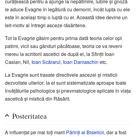
curăţească pentru a ajunge la nepătimire, iubire şi gnoză
le aduce Evagrie în legătură cu demonii, încât lupta cu ele
este în acelaşi timp o luptă cu ei. Această idee devine un
leit-motiv al întregii asceze răsăritene.
Tot la Evagrie găsim pentru prima dată teoria celor opt
patimi, vicii sau gânduri păcătoase, teoria ce va reveni
mereu la scriitorii ascetici de după el, la Sfinții Ioan
Casian, Nil,
Ioan Scărarul
,
Ioan Damaschin
etc.
La Evagrie sunt trasate directivele ascezei şi misticii
dezvoltate ulterior; la el sunt sistematizate aproape toate
învăţăturile psihologice şi pnevmatologice aplicate în viaţa
ascetică şi mistică din Răsărit.
Posteritatea
A influenţat pe mai toţi marii
Părinţi ai Bisericii
, dar a fost