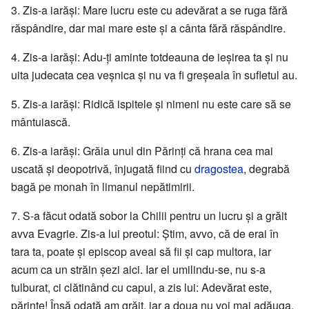
3. Zis-a iarăși: Mare lucru este cu adevărat a se ruga fără
răspândire, dar mai mare este și a cânta fără răspândire.
4. Zis-a iarăși: Adu-ți aminte totdeauna de ieșirea ta și nu
uita judecata cea veșnica și nu va fi greșeala în sufletul au.
5. Zis-a iarăși: Ridică ispitele și nimeni nu este care să se
mântuiască.
6. Zis-a iarăși: Grăia unul din Părinți că hrana cea mai
uscată și deopotrivă, înjugată fiind cu
dragostea
, degrabă
bagă pe monah în limanul nepătimirii.
7. S-a făcut odată sobor la Chilii pentru un lucru și a grăit
avva Evagrie. Zis-a lui preotul: Știm, avvo, că de erai în
tara ta, poate și episcop aveai să fii și cap multora, iar
acum ca un străin șezi aici. Iar el umilindu-se, nu s-a
tulburat, ci clătinând cu capul, a zis lui: Adevărat este,
părinte! Însă odată am grăit, iar a doua nu voi mai adăuga.