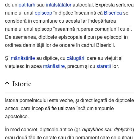
de un
patriarh
sau
întâistătător
autocefal. Expresia scrierea
numelui unui
episcop
în diptice înseamnă că
Biserica
se
consideră în comuniune cu acesta iar îndepărtarea
numelui unui episcop înseamnă ruperea comuniunii cu el.
De asemenea, dipticele episcopale îi pun pe episcopi în
ordinea demnității lor de onoare în cadrul Bisericii.
Și
mănăstirile
au diptice, cu
călugării
care au viețuit și
viețuiesc în acea
mănăstire
, precum și cu
stareții
lor.
Istoric
Istoria pomelnicului este veche, și direct legată de dipticele
antice, care încep să fie utilizate încă din timpurile
apostolice.
În mod concret, dipticele antice (gr.
diptykhos
sau
diptycha
)
erau două tăblițe cerate sau din pergament care se puteau