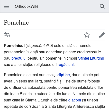
OrthodoxWiki
Pomelnic
Pomelnicul
(sl.
pomĕnĩnikŭ
) este o listă cu numele
persoanelor în viață sau decedate pe care credincioșii le
dau
preotului
pentru a fi pomenite în timpul
Sfintei Liturghii
sau a altor slujbe religioase ori
rugăciuni
.
Pomelnicele se mai numesc și
diptice
, dar dipticele pot
avea un sens mai larg, putând fi și liste de nume folosite
de o Biserică autocefală pentru pomenirea întâistătătorilor
din toate Bisericile autocefale din lume. Numele din diptice
sunt citite la Sfânta Liturghie de către
diaconi
(și uneori
repetate de cor) doar la Sfânta Liturghie Arhierească slujită