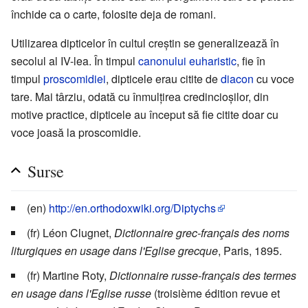
închide ca o carte, folosite deja de romani.
Utilizarea dipticelor în cultul creștin se generalizează în
secolul al IV-lea. În timpul
canonului euharistic
, fie în
timpul
proscomidiei
, dipticele erau citite de
diacon
cu voce
tare. Mai târziu, odată cu înmulțirea credincioșilor, din
motive practice, dipticele au început să fie citite doar cu
voce joasă la proscomidie.
Surse
(en)
http://en.orthodoxwiki.org/Diptychs
(fr) Léon Clugnet,
Dictionnaire grec-français des noms
liturgiques en usage dans l'Eglise grecque
, Paris, 1895.
(fr) Martine Roty,
Dictionnaire russe-français des termes
en usage dans l'Eglise russe
(troisième édition revue et