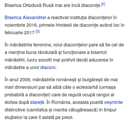
[2]
Biserica Ortodoxă Rusă mai are încă diaconițe.
Biserica Alexandriei
a reactivat instituția diaconițelor în
noiembrie 2016, primele hirotesii de diaconițe având loc în
[3]
februarie 2017
În mănăstirile feminine, rolul diaconițelor pare să fie cel de
a menține buna rânduială și funcționare a bisericii
mănăstirii, lucru socotit mai potrivit decât aducerea în
mănăstire a unor
diaconi
.
În anul 2006, mănăstirile românești și bulgărești de mai
mari dimensiuni par să aibă câte o
eclesiarhă
(urmașa
probabilă a diaconiței) care de regulă ocupă rangul al
doilea după
stareță
. În România, aceasta poartă
veșminte
distinctive (camilafca și mantia călugărească) în timpul
slujbelor la care îl asistă pe preot.