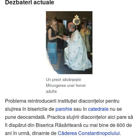
Dezbateri actuale
Un preot săvârșește
Mirungerea unei femei
adulte
Problema reintroducerii instituției diaconițelor pentru
slujirea în bisericile de
parohie
sau în
catedrale
nu se
pune deocamdată. Practica slujirii diaconițelor aici pare să
fi dispărut din Biserica Răsăriteană cu mai bine de 600 de
ani în urmă, dinainte de
Căderea Constantinopolului
.