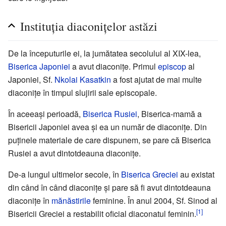
Instituția diaconițelor astăzi
De la începuturile ei, la jumătatea secolului al XIX-lea,
Biserica Japoniei
a avut diaconițe. Primul
episcop
al
Japoniei, Sf.
Nkolai Kasatkin
a fost ajutat de mai multe
diaconițe în timpul slujirii sale episcopale.
În aceeași perioadă,
Biserica Rusiei
, Biserica-mamă a
Bisericii Japoniei avea și ea un număr de diaconițe. Din
puținele materiale de care dispunem, se pare că Biserica
Rusiei a avut dintotdeauna diaconițe.
De-a lungul ultimelor secole, în
Biserica Greciei
au existat
din când în când diaconițe și pare să fi avut dintotdeauna
diaconițe în
mănăstirile
feminine. În anul 2004, Sf. Sinod al
[1]
Bisericii Greciei a restabilit oficial diaconatul feminin.