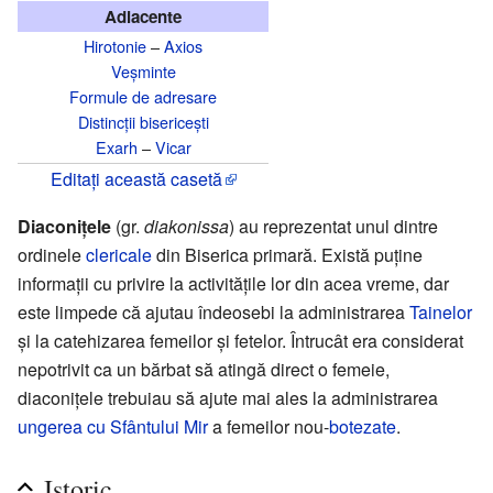
Adiacente
Hirotonie
–
Axios
Veșminte
Formule de adresare
Distincții bisericești
Exarh
–
Vicar
Editați această casetă
Diaconițele
(gr.
diakonissa
) au reprezentat unul dintre
ordinele
clericale
din Biserica primară. Există puține
informații cu privire la activitățile lor din acea vreme, dar
este limpede că ajutau îndeosebi la administrarea
Tainelor
și la catehizarea femeilor și fetelor. Întrucât era considerat
nepotrivit ca un bărbat să atingă direct o femeie,
diaconițele trebuiau să ajute mai ales la administrarea
ungerea cu Sfântului Mir
a femeilor nou-
botezate
.
Istoric