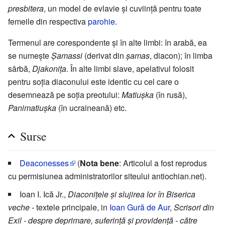
presbitera
, un model de evlavie și cuviință pentru toate
femeile din respectiva
parohie
.
Termenul are corespondente și în alte limbi: în arabă, ea
se numește
Șamassi
(derivat din
șamas
, diacon); în limba
sârbă,
Djakonița
. În alte limbi slave, apelativul folosit
pentru soția diaconului este identic cu cel care o
desemnează pe soția preotului:
Matiușka
(în rusă),
Panimatiușka
(în ucraineană) etc.
Surse
Deaconesses
(
Nota bene
: Articolul a fost reprodus
cu permisiunea administratorilor siteului antiochian.net).
Ioan I. Ică Jr.,
Diaconițele și slujirea lor în Biserica
veche
- textele principale, in
Ioan Gură de Aur
,
Scrisori din
Exil - despre deprimare, suferință și providență - către