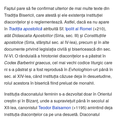
Faptul pare să fie confirmat ulterior de mai multe texte din
Tradiția Bisericii, care atestă și ele existența instituției
diaconițelor și o reglementează. Astfel, dacă ea nu apare
în
Tradiția apostolică
atribuită Sf.
Ipolit al Romei
(+210),
atât
Didascalia Apostolilor
(Siria, sec. III) și
Constituțiile
apostolice
(Siria, sfârșitul sec. al IV-lea), precum și în alte
documente privind legislația civilă și bisericească din sec.
IV-VI. O rânduială a hirotoniei diaconițelor s-a păstrat în
Codex Barberini graecus
, cel mai vechi codice liturgic care
ni s-a păstrat și a fost reprodusă în
Evhologhion
-uri până în
sec. al XIV-lea, când instituția căzuse deja în desuetudine,
rolul acestora în biserică fiind preluat de monahii.
Instituția diaconatului feminin s-a dezvoltat doar în Orientul
creștin și în Bizanț, unde a supraviețuit până în secolul al
XII-lea, canonistul
Teodor Balsamon
(+1195) amintind deja
instituția diaconițelor ca pe una desuetă. Diaconatul