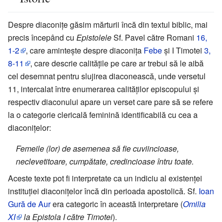
Despre diaconițe găsim mărturii încă din textul biblic, mai
precis începând cu
Epistolele
Sf. Pavel către Romani
16,
1-2
, care amintește despre diaconița
Febe
și I Timotei
3,
8-11
, care descrie calitățile pe care ar trebui să le aibă
cel desemnat pentru slujirea diaconească, unde versetul
11, intercalat între enumerarea calităților episcopului și
respectiv diaconului apare un verset care pare să se refere
la o categorie clericală feminină identificabilă cu cea a
diaconițelor:
Femeile (lor) de asemenea să fie cuviincioase,
neclevetitoare, cumpătate, credincioase întru toate.
Aceste texte pot fi interpretate ca un indiciu al existenței
instituției diaconițelor încă din perioada apostolică. Sf.
Ioan
Gură de Aur
era categoric în această interpretare (
Omilia
XI
la Epistola I către Timotei
).