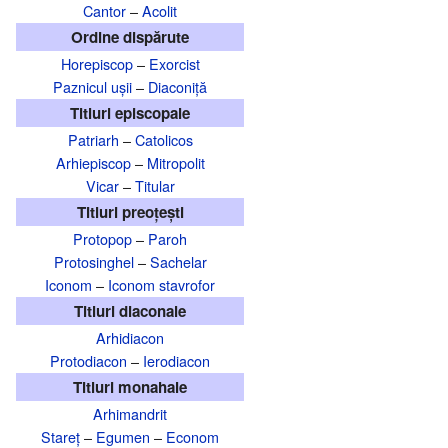
Cantor
–
Acolit
Ordine dispărute
Horepiscop
–
Exorcist
Paznicul ușii
–
Diaconiță
Titluri episcopale
Patriarh
–
Catolicos
Arhiepiscop
–
Mitropolit
Vicar
–
Titular
Titluri preoțești
Protopop
–
Paroh
Protosinghel
–
Sachelar
Iconom
–
Iconom stavrofor
Titluri diaconale
Arhidiacon
Protodiacon
–
Ierodiacon
Titluri monahale
Arhimandrit
Stareț
–
Egumen
–
Econom