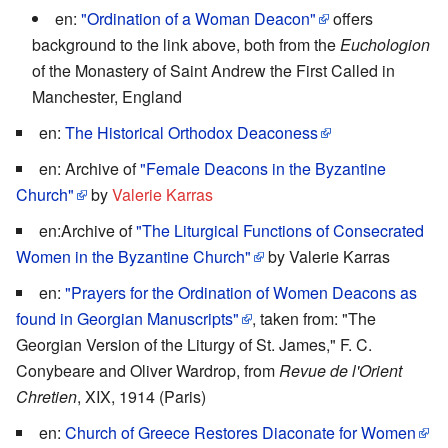
en:
"Ordination of a Woman Deacon"
offers
background to the link above, both from the
Euchologion
of the Monastery of Saint Andrew the First Called in
Manchester, England
en:
The Historical Orthodox Deaconess
en: Archive of
"Female Deacons in the Byzantine
Church"
by
Valerie Karras
en:Archive of
"The Liturgical Functions of Consecrated
Women in the Byzantine Church"
by Valerie Karras
en:
"Prayers for the Ordination of Women Deacons as
found in Georgian Manuscripts"
, taken from: "The
Georgian Version of the Liturgy of St. James," F. C.
Conybeare and Oliver Wardrop, from
Revue de l'Orient
Chretien
, XIX, 1914 (Paris)
en:
Church of Greece Restores Diaconate for Women