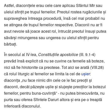
Astfel, diaconițele erau cele care aplicau Sfântul Mir sau
uleiul sfințit pe trupul femeilor. Preotul rostea rugăciunile și
supraveghea întreaga procedură, însă cel mai probabil nu
se atingea de trupul femeilor respective. Diaconii nu ar fi
avut nevoie să joace acest rol, întrucât preotul însuși putea
săvârși mirungerea sau ungerea cu uleiul sfințit pentru
bărbați.
În secolul al IV-lea,
Constituțiile apostolice
(III. 9.1-4)
prevăd însă explicit că nu se cuvine ca femeile să boteze,
nici să fie hirotonite ca preotese. Tot aici se arată (VIII.28)
că rolul liturgic al femeilor se limita la cel de
ușier
:
diaconița „nu face nimic din cele ce le fac preoții și
diaconii, decât păzește ușile și slujește preoților la botezul
femeilor, pentru buna-cuviință” - nu putea binecuvânta, nu
purta sau oferea Sfintele Daruri altora și era pe o treaptă
inferioară diaconului.