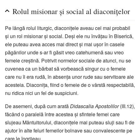
Rolul misionar și social al diaconițelor
Pe lângă rolul liturgic, diaconițele aveau cel mai probabil
și un rol misionar și social. Deși ele nu învățau în Biserică,
ele puteau avea acces mai direct și mai ușor în casele
păgânilor unde s-ar fi găsit vreo catehumenă sau vreo
femeie creștină. Potrivit normelor sociale de atunci, nu se
cuvenea ca un bărbat să vorbească singur cu o femeie
care nu îi era rudă, în absența unor rude sau servitoare ale
acesteia. Diaconița, fiind o femeie de o vârstă respectabilă,
nu ridica nici un fel de suspiciuni.
De asemeni, după cum arată
Didascalia Apostolilor
(III.12),
făcând o paralelă între acestea și sfintele femei care
slujeau Mântuitorului, diaconițele mai puteau sluji sau fi de
ajutor în alte feluri femeilor bolnave sau convalescente pe
care le îngrijeau.