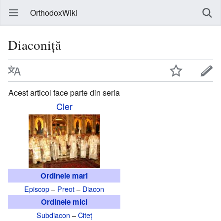
OrthodoxWiki
Diaconiță
Acest articol face parte din seria
Cler
Ordinele mari
Episcop
–
Preot
–
Diacon
Ordinele mici
Subdiacon
–
Citeț