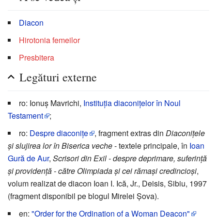
Diacon
Hirotonia femeilor
Presbitera
Legături externe
ro: Ionuș Mavrichi,
Instituția diaconițelor în Noul
Testament
;
ro:
Despre diaconițe
, fragment extras din
Diaconițele
și slujirea lor în Biserica veche
- textele principale, în
Ioan
Gură de Aur
,
Scrisori din Exil - despre deprimare, suferință
și providență - către Olimpiada și cei rămași credincioși
,
volum realizat de diacon Ioan I. Ică, Jr., Deisis, Sibiu, 1997
(fragment disponibil pe blogul Mirelei Șova).
en:
"Order for the Ordination of a Woman Deacon"