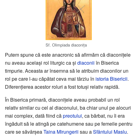
Sf. Olimpiada diaconița
Putem spune că este anacronic să afirmăm că diaconițele
nu aveau același rol liturgic ca și
diaconii
în Biserica
timpurie. Aceasta ar însemna să le atribuim diaconilor un
rol pe care l-au căpătat ceva mai târziu în
istoria Bisericii
.
Diferențierea acestor roluri a fost totuși relativ rapidă.
În Biserica primară, diaconițele aveau probabil un rol
relativ similar cu cel al diaconului, ba chiar unul pe alocuri
mai complex, dată fiind că
preotului
, ca bărbat, nu îi era
îngăduit să le atingă pe catehumene sau pe femeile pentru
care se săvârșea
Taina
Mirungerii
sau a
Sfântului Maslu
.