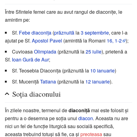
Între Sfintele femei care au avut rangul de diaconițe, le
amintim pe:
Sf.
Febe diaconița
(
prăznuită
la
3 septembrie
, care l-a
ajutat pe Sf.
Apostol Pavel
(amintită la Romani
16, 1-2
);
Cuvioasa
Olimpiada
(prăznuită la
25 iulie
), prietenă a
Sf.
Ioan Gură de Aur
;
Sf. Teosebia Diaconița (prăznuită la
10 ianuarie
)
Sf. Muceniță
Tatiana
(prăznuită la
12 ianuarie
).
Soția diaconului
În zilele noastre, termenul de
diaconiță
mai este folosit și
pentru a o desemna pe soția unui
diacon
. Aceasta nu are
nici un fel de funcție liturgică sau socială specifică,
aceasta trebuind totuși să fie, ca și
preoteasa
sau