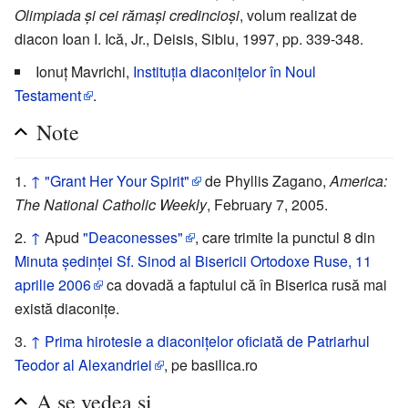
Olimpiada și cei rămași credincioși
, volum realizat de
diacon Ioan I. Ică, Jr., Deisis, Sibiu, 1997, pp. 339-348.
Ionuț Mavrichi,
Instituția diaconițelor în Noul
Testament
.
Note
↑
"Grant Her Your Spirit"
de Phyllis Zagano,
America:
The National Catholic Weekly
, February 7, 2005.
↑
Apud
"Deaconesses"
, care trimite la punctul 8 din
Minuta ședinței Sf. Sinod al Bisericii Ortodoxe Ruse, 11
aprilie 2006
ca dovadă a faptului că în Biserica rusă mai
există diaconițe.
↑
Prima hirotesie a diaconițelor oficiată de Patriarhul
Teodor al Alexandriei
, pe basilica.ro
A se vedea și