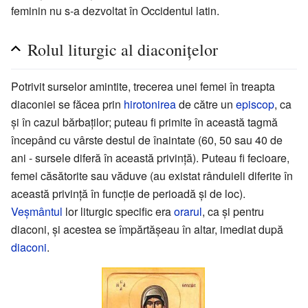
feminin nu s-a dezvoltat în Occidentul latin.
Rolul liturgic al diaconițelor
Potrivit surselor amintite, trecerea unei femei în treapta
diaconiei se făcea prin
hirotonirea
de către un
episcop
, ca
și în cazul bărbaților; puteau fi primite în această tagmă
începând cu vârste destul de înaintate (60, 50 sau 40 de
ani - sursele diferă în această privință). Puteau fi fecioare,
femei căsătorite sau văduve (au existat rânduieli diferite în
această privință în funcție de perioadă și de loc).
Veșmântul
lor liturgic specific era
orarul
, ca și pentru
diaconi, și acestea se împărtășeau în altar, imediat după
diaconi
.