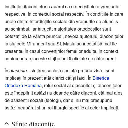
Instituția diaconițelor a apărut ca o necesitate a vremurilor
respective, în contextul social respectiv. În condițiile în care
unele dintre interdicțiile sociale din vremurile de atunci s-
au schimbat, iar întrucât majoritatea ortodocșilor sunt
botezați de la vârsta prunciei, nevoia ajutorului diaconițelor
la slujbele Mirungerii sau Sf. Maslu au încetat să mai fie
presante. În cazul convertirilor femeilor adulte, în context
contemporan, aceste slujbe pot fi oficiate de către preot.
În
diaconie
- slujirea socială socială propriu-zisă - sunt
implicați în prezent atât clerici cât și laici. În
Biserica
Ortodoxă Română
, rolul social al diaconilor și diaconițelor
este îndeplinit astăzi nu doar de către diaconi, cât mai ales
de asistenții sociali (teologi), dar el nu mai presupune
astăzi neapărat și un rol liturgic specific al celor implicați.
Sfinte diaconițe