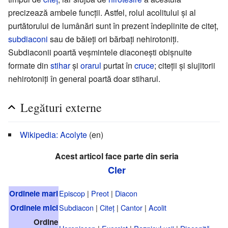
precizează ambele funcții. Astfel, rolul acolitului și al
purtătorului de lumânări sunt în prezent îndeplinite de citeț,
subdiaconi
sau de băieți ori bărbați nehirotoniți.
Subdiaconii poartă veșmintele diaconești obișnuite
formate din
stihar
și
orarul
purtat în
cruce
; citeții și slujitorii
nehirotoniți în general poartă doar stiharul.
Legături externe
Wikipedia: Acolyte
(en)
Acest articol face parte din seria
Cler
Ordinele mari
Episcop
|
Preot
|
Diacon
Ordinele mici
Subdiacon
|
Citeț
|
Cantor
|
Acolit
Ordine