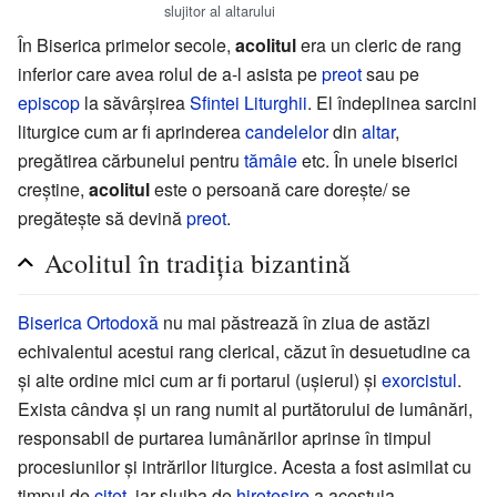
slujitor al altarului
În Biserica primelor secole,
acolitul
era un cleric de rang
inferior care avea rolul de a-l asista pe
preot
sau pe
episcop
la săvârșirea
Sfintei Liturghii
. El îndeplinea sarcini
liturgice cum ar fi aprinderea
candelelor
din
altar
,
pregătirea cărbunelui pentru
tămâie
etc. În unele biserici
creștine,
acolitul
este o persoană care dorește/ se
pregătește să devină
preot
.
Acolitul în tradiția bizantină
Biserica Ortodoxă
nu mai păstrează în ziua de astăzi
echivalentul acestui rang clerical, căzut în desuetudine ca
și alte ordine mici cum ar fi portarul (ușierul) și
exorcistul
.
Exista cândva și un rang numit al purtătorului de lumânări,
responsabil de purtarea lumânărilor aprinse în timpul
procesiunilor și intrărilor liturgice. Acesta a fost asimilat cu
timpul de
citeț
, iar slujba de
hirotesire
a acestuia