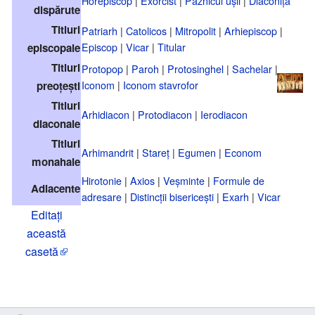
Horepiscop
|
Exorcist
|
Paznicul ușii
|
Diaconiță
dispărute
Titluri
Patriarh
|
Catolicos
|
Mitropolit
|
Arhiepiscop
|
Episcop
|
Vicar
|
Titular
episcopale
Titluri
Protopop
|
Paroh
|
Protosinghel
|
Sachelar
|
Iconom
|
Iconom stavrofor
preoțești
Titluri
Arhidiacon
|
Protodiacon
|
Ierodiacon
diaconale
Titluri
Arhimandrit
|
Stareț
|
Egumen
|
Econom
monahale
Hirotonie
|
Axios
|
Veșminte
|
Formule de
Adiacente
adresare
|
Distincții bisericești
|
Exarh
|
Vicar
Editați
această
casetă