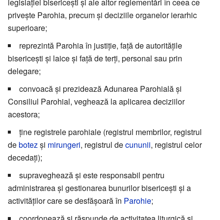
legislației bisericești și ale altor reglementări în ceea ce
privește Parohia, precum și deciziile organelor ierarhic
superioare;
reprezintă Parohia în justiție, față de autoritățile
bisericești și laice și față de terți, personal sau prin
delegare;
convoacă și prezidează Adunarea Parohială și
Consiliul Parohial, veghează la aplicarea deciziilor
acestora;
ține registrele parohiale (registrul membrilor, registrul
de
botez
și
mirungeri
, registrul de
cununii
, registrul celor
decedați);
supraveghează și este responsabil pentru
administrarea și gestionarea bunurilor bisericești și a
activităților care se desfășoară în
Parohie
;
coordonează și răspunde de activitatea liturgică și