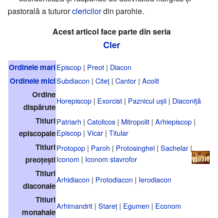
pastorală a tuturor
clericilor
din parohie.
Acest articol face parte din seria
Cler
Ordinele mari
Episcop
|
Preot
|
Diacon
Ordinele mici
Subdiacon
|
Citeț
|
Cantor
|
Acolit
Ordine
Horepiscop
|
Exorcist
|
Paznicul ușii
|
Diaconiță
dispărute
Titluri
Patriarh
|
Catolicos
|
Mitropolit
|
Arhiepiscop
|
Episcop
|
Vicar
|
Titular
episcopale
Titluri
Protopop
|
Paroh
|
Protosinghel
|
Sachelar
|
Iconom
|
Iconom stavrofor
preoțești
Titluri
Arhidiacon
|
Protodiacon
|
Ierodiacon
diaconale
Titluri
Arhimandrit
|
Stareț
|
Egumen
|
Econom
monahale