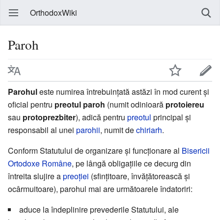
OrthodoxWiki
Paroh
Parohul
este numirea întrebuințată astăzi în mod curent și
oficial pentru
preotul paroh
(numit odinioară
protoiereu
sau
protoprezbiter
), adică pentru
preotul
principal și
responsabil al unei
parohii
, numit de
chiriarh
.
Conform Statutului de organizare și funcționare al
Bisericii
Ortodoxe Române
, pe lângă obligațiile ce decurg din
întreita slujire a
preoției
(sfințitoare, învățătorească și
ocârmuitoare), parohul mai are ur­mă­­toarele îndatoriri:
aduce la îndeplinire prevederile Statutului, ale