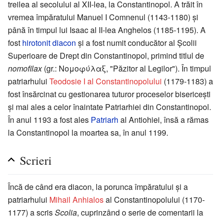
treilea al secolului al XII-lea, la Constantinopol. A trăit în
vremea împăratului Manuel I Comnenul (1143-1180) şi
până în timpul lui Isaac al II-lea Anghelos (1185-1195). A
fost
hirotonit
diacon
şi a fost numit conducător al Școlii
Superioare de Drept din Constantinopol, primind titlul de
nomofilax
(gr.: Νομοφύλαξ, "Păzitor al Legilor"). În timpul
patriarhului
Teodosie I al Constantinopolului
(1179-1183) a
fost însărcinat cu gestionarea tuturor proceselor bisericeşti
şi mai ales a celor înaintate Patriarhiei din Constantinopol.
În anul 1193 a fost ales
Patriarh
al Antiohiei, însă a rămas
la Constantinopol la moartea sa, în anul 1199.
Scrieri
Încă de când era diacon, la porunca împăratului şi a
patriarhului
Mihail Anhialos
al Constantinopolului (1170-
1177) a scris
Scolia
, cuprinzând o serie de comentarii la