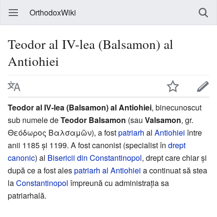
OrthodoxWiki
Teodor al IV-lea (Balsamon) al
Antiohiei
Teodor al IV-lea (Balsamon) al Antiohiei
, binecunoscut
sub numele de
Teodor Balsamon
(sau
Valsamon
, gr.
Θεόδωρος Βαλσαμῶν), a fost
patriarh
al
Antiohiei
între
anii 1185 și 1199. A fost canonist (specialist în
drept
canonic
) al
Bisericii din Constantinopol
, drept care chiar şi
după ce a fost ales
patriarh al Antiohiei
a continuat să stea
la
Constantinopol
împreună cu administrația sa
patriarhală.