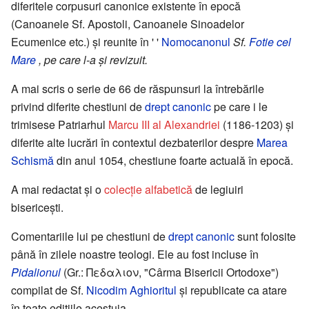
diferitele corpusuri canonice existente în epocă
(Canoanele Sf. Apostoli, Canoanele Sinoadelor
Ecumenice etc.) şi reunite în ' '
Nomocanonul
Sf.
Fotie cel
Mare
, pe care l-a şi revizuit.
A mai scris o serie de 66 de răspunsuri la întrebările
privind diferite chestiuni de
drept canonic
pe care i le
trimisese Patriarhul
Marcu III al Alexandriei
(1186-1203) şi
diferite alte lucrări în contextul dezbaterilor despre
Marea
Schismă
din anul 1054, chestiune foarte actuală în epocă.
A mai redactat şi o
colecţie alfabetică
de legiuiri
bisericeşti.
Comentariile lui pe chestiuni de
drept canonic
sunt folosite
până în zilele noastre teologi. Ele au fost incluse în
Pidalionul
(Gr.: Πεδαλιον, "Cârma Bisericii Ortodoxe")
compilat de Sf.
Nicodim Aghioritul
şi republicate ca atare
în toate ediţiile acestuia.