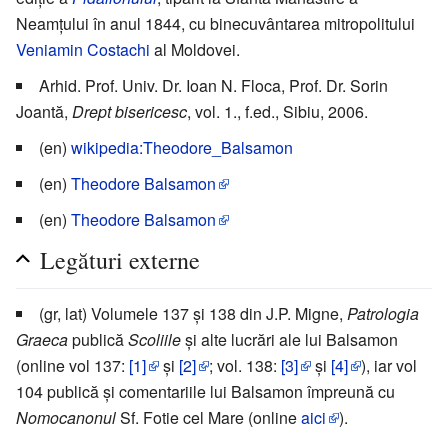
Neamţului în anul 1844, cu binecuvântarea mitropolitului
Veniamin Costachi
al Moldovei.
Arhid. Prof. Univ. Dr. Ioan N. Floca, Prof. Dr. Sorin
Joantă,
Drept bisericesc
, vol. 1., f.ed., Sibiu, 2006.
(en)
wikipedia:Theodore_Balsamon
(en)
Theodore Balsamon
(en)
Theodore Balsamon
Legături externe
(gr, lat) Volumele 137 şi 138 din J.P. Migne,
Patrologia
Graeca
publică
Scoliile
şi alte lucrări ale lui Balsamon
(online vol 137:
[1]
şi
[2]
; vol. 138:
[3]
şi
[4]
), iar vol
104 publică şi comentariile lui Balsamon împreună cu
Nomocanonul
Sf. Fotie cel Mare (online
aici
).