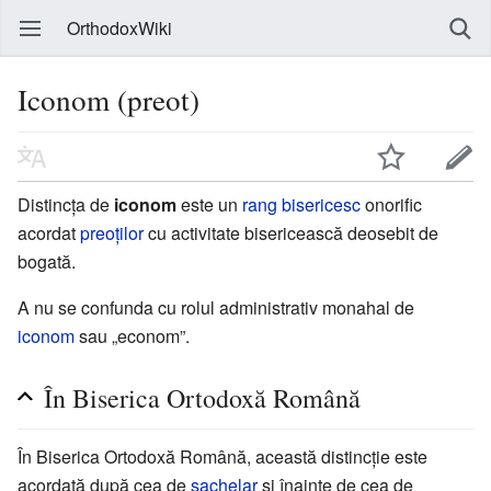
OrthodoxWiki
Iconom (preot)
Distincța de
iconom
este un
rang bisericesc
onorific
acordat
preoților
cu activitate bisericească deosebit de
bogată.
A nu se confunda cu rolul administrativ monahal de
iconom
sau „econom”.
În Biserica Ortodoxă Română
În Biserica Ortodoxă Română, această distincție este
acordată după cea de
sachelar
și înainte de cea de