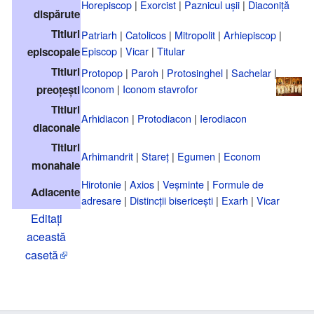
Horepiscop
|
Exorcist
|
Paznicul ușii
|
Diaconiță
dispărute
Titluri
Patriarh
|
Catolicos
|
Mitropolit
|
Arhiepiscop
|
Episcop
|
Vicar
|
Titular
episcopale
Titluri
Protopop
|
Paroh
|
Protosinghel
|
Sachelar
|
Iconom
|
Iconom stavrofor
preoțești
Titluri
Arhidiacon
|
Protodiacon
|
Ierodiacon
diaconale
Titluri
Arhimandrit
|
Stareț
|
Egumen
|
Econom
monahale
Hirotonie
|
Axios
|
Veșminte
|
Formule de
Adiacente
adresare
|
Distincții bisericești
|
Exarh
|
Vicar
Editați
această
casetă