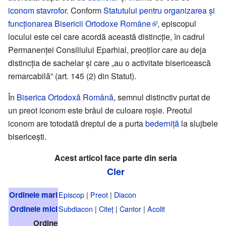
iconom stavrofor
. Conform
Statutului pentru organizarea și
funcționarea Bisericii Ortodoxe Române
, episcopul
locului este cel care acordă această distincție, în cadrul
Permanenței Consiliului Eparhial, preoților care au deja
distincția de sachelar și care „au o activitate bisericească
remarcabilă” (art. 145 (2) din Statut).
În
Biserica Ortodoxă Română
, semnul distinctiv purtat de
un preot iconom este brâul de culoare roșie. Preotul
iconom are totodată dreptul de a purta
bederniță
la slujbele
bisericești.
Acest articol face parte din seria
Cler
Ordinele mari
Episcop
|
Preot
|
Diacon
Ordinele mici
Subdiacon
|
Citeț
|
Cantor
|
Acolit
Ordine