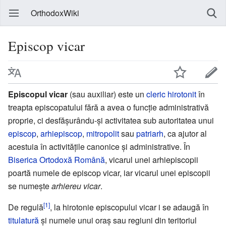
OrthodoxWiki
Episcop vicar
Episcopul vicar
(sau auxiliar) este un
cleric
hirotonit
în
treapta episcopatului fără a avea o funcție administrativă
proprie, ci desfășurându-și activitatea sub autoritatea unui
episcop
,
arhiepiscop
,
mitropolit
sau
patriarh
, ca ajutor al
acestuia în activitățile canonice și administrative. În
Biserica Ortodoxă Română
, vicarul unei arhiepiscopii
poartă numele de episcop vicar, iar vicarul unei episcopii
se numește
arhiereu vicar
.
[1]
De regulă
, la hirotonie episcopului vicar i se adaugă în
titulatură
și numele unui oraș sau regiuni din teritoriul