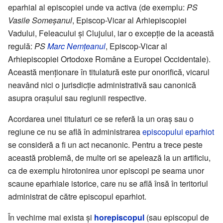
eparhial al episcopiei unde va activa (de exemplu:
PS
Vasile Someșanul
, Episcop-Vicar al Arhiepiscopiei
Vadului, Feleacului și Clujului, iar o excepție de la această
regulă:
PS
Marc Nemțeanul
, Episcop-Vicar al
Arhiepiscopiei Ortodoxe Române a Europei Occidentale).
Această menționare în titulatură este pur onorifică, vicarul
neavând nici o jurisdicție administrativă sau canonică
asupra orașului sau regiunii respective.
Acordarea unei titulaturi ce se referă la un oraș sau o
regiune ce nu se află în administrarea
episcopului eparhiot
se consideră a fi un act necanonic. Pentru a trece peste
această problemă, de multe ori se apelează la un artificiu,
ca de exemplu hirotonirea unor episcopi pe seama unor
scaune eparhiale istorice, care nu se află însă în teritoriul
administrat de către episcopul eparhiot.
În vechime mai exista și
horepiscopul
(sau episcopul de