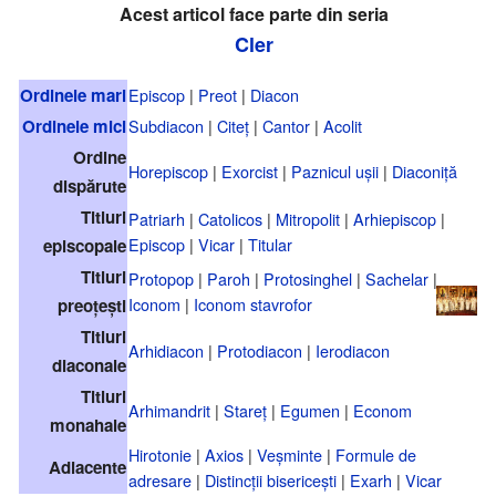
Acest articol face parte din seria
Cler
Ordinele mari
Episcop
|
Preot
|
Diacon
Ordinele mici
Subdiacon
|
Citeț
|
Cantor
|
Acolit
Ordine
Horepiscop
|
Exorcist
|
Paznicul ușii
|
Diaconiță
dispărute
Titluri
Patriarh
|
Catolicos
|
Mitropolit
|
Arhiepiscop
|
Episcop
|
Vicar
|
Titular
episcopale
Titluri
Protopop
|
Paroh
|
Protosinghel
|
Sachelar
|
Iconom
|
Iconom stavrofor
preoțești
Titluri
Arhidiacon
|
Protodiacon
|
Ierodiacon
diaconale
Titluri
Arhimandrit
|
Stareț
|
Egumen
|
Econom
monahale
Hirotonie
|
Axios
|
Veșminte
|
Formule de
Adiacente
adresare
|
Distincții bisericești
|
Exarh
|
Vicar