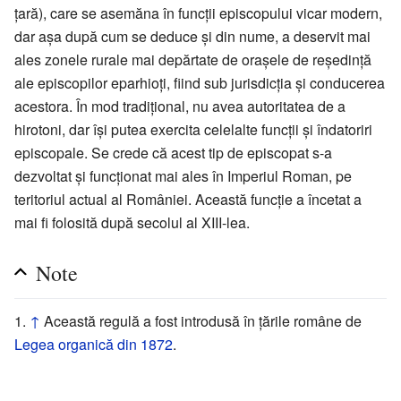
țară), care se asemăna în funcții episcopului vicar modern,
dar așa după cum se deduce și din nume, a deservit mai
ales zonele rurale mai depărtate de orașele de reședință
ale episcopilor eparhioți, fiind sub jurisdicția și conducerea
acestora. În mod tradițional, nu avea autoritatea de a
hirotoni, dar își putea exercita celelalte funcții și îndatoriri
episcopale. Se crede că acest tip de episcopat s-a
dezvoltat și funcționat mai ales în Imperiul Roman, pe
teritoriul actual al României. Această funcție a încetat a
mai fi folosită după secolul al XIII-lea.
Note
↑
Această regulă a fost introdusă în țările române de
Legea organică din 1872
.