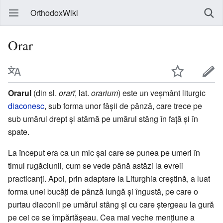
OrthodoxWiki
Orar
Orarul
(din sl.
orarĩ
, lat.
orarium
) este un veşmânt liturgic
diaconesc
, sub forma unor fâşii de pânză, care trece pe
sub umărul drept şi atârnă pe umărul stâng în faţă şi în
spate.
La început era ca un mic şal care se punea pe umeri în
timul rugăciunii, cum se vede până astăzi la evreii
practicanţi. Apoi, prin adaptare la Liturghia creştină, a luat
forma unei bucăţi de pânză lungă şi îngustă, pe care o
purtau diaconii pe umărul stâng şi cu care ştergeau la gură
pe cei ce se împărtăşeau. Cea mai veche menţiune a