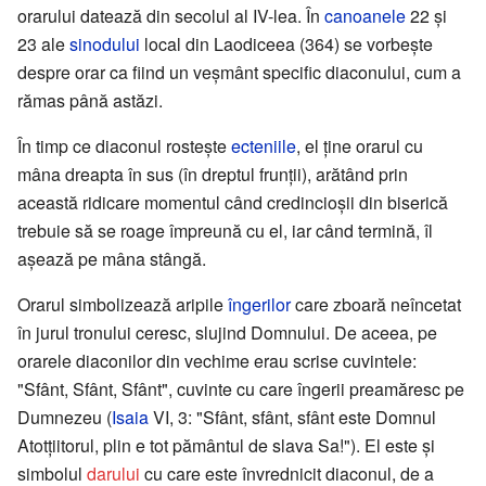
orarului datează din secolul al IV-lea. În
canoanele
22 şi
23 ale
sinodului
local din Laodiceea (364) se vorbeşte
despre orar ca fiind un veşmânt specific diaconului, cum a
rămas până astăzi.
În timp ce diaconul rosteşte
ecteniile
, el ţine orarul cu
mâna dreapta în sus (în dreptul frunţii), arătând prin
această ridicare momentul când credincioşii din biserică
trebuie să se roage împreună cu el, iar când termină, îl
aşează pe mâna stângă.
Orarul simbolizează aripile
îngerilor
care zboară neîncetat
în jurul tronului ceresc, slujind Domnului. De aceea, pe
orarele diaconilor din vechime erau scrise cuvintele:
"Sfânt, Sfânt, Sfânt", cuvinte cu care îngerii preamăresc pe
Dumnezeu (
Isaia
VI, 3: "Sfânt, sfânt, sfânt este Domnul
Atotţiitorul, plin e tot pământul de slava Sa!"). El este şi
simbolul
darului
cu care este învrednicit diaconul, de a