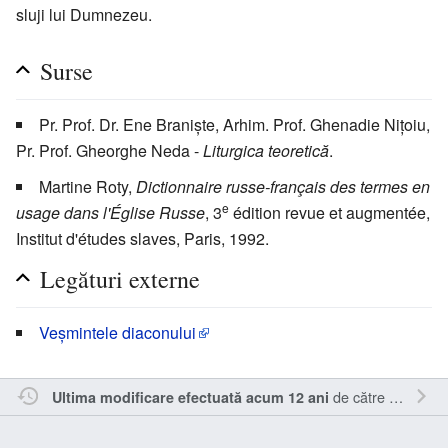
sluji lui Dumnezeu.
Surse
Pr. Prof. Dr. Ene Branişte, Arhim. Prof. Ghenadie Niţoiu,
Pr. Prof. Gheorghe Neda -
Liturgica teoretică
.
Martine Roty,
Dictionnaire russe-français des termes en
e
usage dans l'Église Russe
, 3
édition revue et augmentée,
Institut d'études slaves, Paris, 1992.
Legături externe
Veşmintele diaconului
de către
Nick15
.
Ultima modificare efectuată acum 12 ani