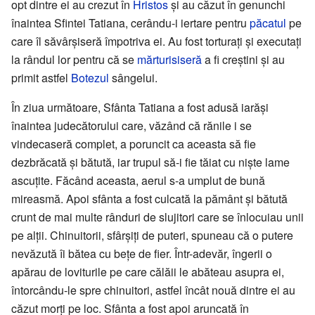
opt dintre ei au crezut în
Hristos
și au căzut în genunchi
înaintea Sfintei Tatiana, cerându-i iertare pentru
păcatul
pe
care îl săvârșiseră împotriva ei. Au fost torturați și executați
la rândul lor pentru că se
mărturisiseră
a fi creștini și au
primit astfel
Botezul
sângelui.
În ziua următoare, Sfânta Tatiana a fost adusă iarăși
înaintea judecătorului care, văzând că rănile i se
vindecaseră complet, a poruncit ca aceasta să fie
dezbrăcată și bătută, iar trupul să-i fie tăiat cu niște lame
ascuțite. Făcând aceasta, aerul s-a umplut de bună
mireasmă. Apoi sfânta a fost culcată la pământ și bătută
crunt de mai multe rânduri de slujitori care se înlocuiau unii
pe alții. Chinuitorii, sfârșiți de puteri, spuneau că o putere
nevăzută îi bătea cu bețe de fier. Într-adevăr, îngerii o
apărau de loviturile pe care călăii le abăteau asupra ei,
întorcându-le spre chinuitori, astfel încât nouă dintre ei au
căzut morți pe loc. Sfânta a fost apoi aruncată în