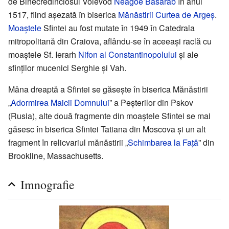
de Binecredinciosul Voievod
Neagoe Basarab
în anul
1517, fiind așezată în biserica
Mănăstirii Curtea de Argeș
.
Moaștele
Sfintei au fost mutate în 1949 în Catedrala
mitropolitană din Craiova, aflându-se în aceeași raclă cu
moaștele Sf. Ierarh
Nifon al Constantinopolului
și ale
sfinților mucenici Serghie și Vah.
Mâna dreaptă a Sfintei se găsește în biserica Mănăstirii
„
Adormirea Maicii Domnului
” a Peșterilor din Pskov
(Rusia), alte două fragmente din moaștele Sfintei se mai
găsesc în biserica Sfintei Tatiana din Moscova și un alt
fragment în relicvariul mănăstirii „
Schimbarea la Față
” din
Brookline, Massachusetts.
Imnografie