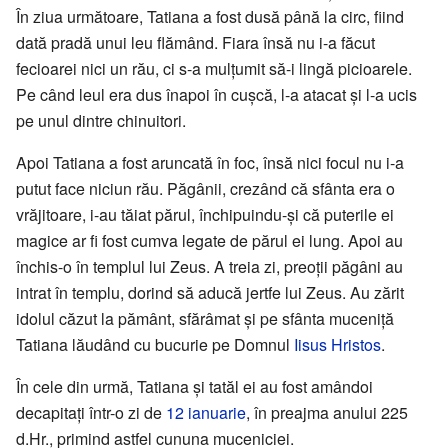
În ziua următoare, Tatiana a fost dusă până la circ, fiind
dată pradă unui leu flămând. Fiara însă nu i-a făcut
fecioarei nici un rău, ci s-a mulțumit să-i lingă picioarele.
Pe când leul era dus înapoi în cușcă, l-a atacat și l-a ucis
pe unul dintre chinuitori.
Apoi Tatiana a fost aruncată în foc, însă nici focul nu i-a
putut face niciun rău. Păgânii, crezând că sfânta era o
vrăjitoare, i-au tăiat părul, închipuindu-și că puterile ei
magice ar fi fost cumva legate de părul ei lung. Apoi au
închis-o în templul lui Zeus. A treia zi, preoții păgâni au
intrat în templu, dorind să aducă jertfe lui Zeus. Au zărit
idolul căzut la pământ, sfărâmat și pe sfânta muceniță
Tatiana lăudând cu bucurie pe Domnul
Iisus Hristos
.
În cele din urmă, Tatiana și tatăl ei au fost amândoi
decapitați într-o zi de
12 ianuarie
, în preajma anului 225
d.Hr., primind astfel cununa muceniciei.