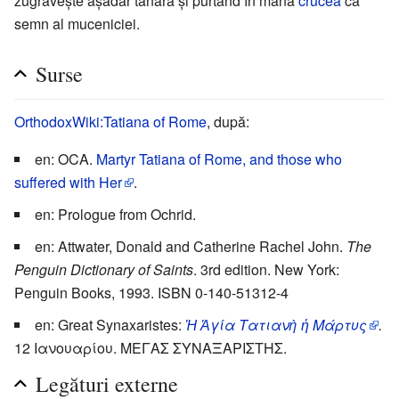
zugrăvește așadar tânără și purtând în mână
crucea
ca
semn al muceniciei.
Surse
OrthodoxWiki:Tatiana of Rome
, după:
en: OCA.
Martyr Tatiana of Rome, and those who
suffered with Her
.
en: Prologue from Ochrid.
en: Attwater, Donald and Catherine Rachel John.
The
Penguin Dictionary of Saints
. 3rd edition. New York:
Penguin Books, 1993. ISBN 0-140-51312-4
en: Great Synaxaristes:
Ἡ Ἁγία Τατιανὴ ἡ Μάρτυς
.
12 Ιανουαρίου. ΜΕΓΑΣ ΣΥΝΑΞΑΡΙΣΤΗΣ.
Legături externe