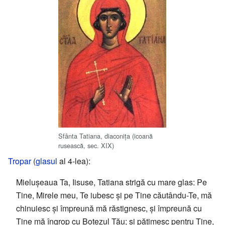
Sfânta Tatiana, diaconița (icoană
rusească, sec. XIX)
Tropar
(
glasul
al 4-lea):
Mielușeaua Ta, Iisuse, Tatiana strigă cu mare glas: Pe
Tine, Mirele meu, Te iubesc și pe Tine căutându-Te, mă
chinuiesc și împreună mă răstignesc, și împreună cu
Tine mă îngrop cu Botezul Tău; și pătimesc pentru Tine,