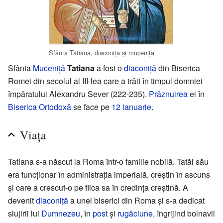
Sfânta Tatiana, diaconița și mucenița
Sfânta
Muceniță
Tatiana
a fost o
diaconiță
din Biserica
Romei din secolul al III-lea care a trăit în timpul domniei
împăratului Alexandru Sever (222-235).
Prăznuirea
ei în
Biserica Ortodoxă
se face pe
12 ianuarie
.
Viața
Tatiana s-a născut la Roma într-o familie nobilă. Tatăl său
era funcționar în administrația imperială, creștin în ascuns
și care a crescut-o pe fiica sa în credința creștină. A
devenit
diaconiță
a unei biserici din Roma și s-a dedicat
slujirii lui
Dumnezeu
, în
post
și
rugăciune
, îngrijind bolnavii