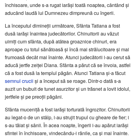
închisoare, unde s-a rugat iarăși toată noaptea, cântând și
aducând laudă lui Dumnezeu dimpreună cu îngerii.
La începutul dimineții următoare, Sfânta Tatiana a fost
dusă iarăși înaintea judecătorilor. Chinuitorii au văzut
uimiți cum sfânta, după atâtea groaznice chinuri, era
aproape cu totul sănătoasă și încă mai strălucitoare și mai
frumoasă decât mai înainte. Atunci judecătorii i-au cerut să
aducă jertfe zeiței Diana. Sfânta a părut că se învoia, astfel
că a fost dusă la templul păgân. Atunci Tatiana și-a făcut
semnul crucii
și a început să se roage. Dintr-o dată s-a
auzit un bubuit de tunet asurzitor și un trăsnet a lovit idolul,
jertfele și pe preoții păgâni.
Sfânta muceniță a fost iarăși torturată îngrozitor. Chinuitorii
au legat-o de un stâlp, i-au strujit trupul cu gheare de fier; i
s-au tăiat și sânii. În acea noapte, îngerii i-au apărut iarăși
sfintei în închisoare, vindecându-i rănile, ca și mai înainte.