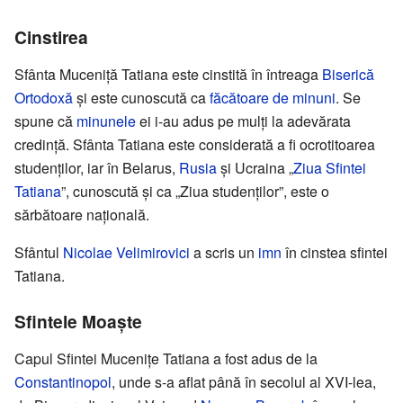
Cinstirea
Sfânta Muceniță Tatiana este cinstită în întreaga
Biserică
Ortodoxă
și este cunoscută ca
făcătoare de minuni
. Se
spune că
minunele
ei i-au adus pe mulți la adevărata
credință. Sfânta Tatiana este considerată a fi ocrotitoarea
studenților, iar în Belarus,
Rusia
și Ucraina „
Ziua Sfintei
Tatiana
”, cunoscută și ca „Ziua studenților”, este o
sărbătoare națională.
Sfântul
Nicolae Velimirovici
a scris un
imn
în cinstea sfintei
Tatiana.
Sfintele Moaște
Capul Sfintei Mucenițe Tatiana a fost adus de la
Constantinopol
, unde s-a aflat până în secolul al XVI-lea,