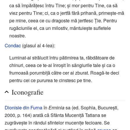
ca să împărățesc întru Tine; și mor pentru Tine, ca să
viez pentru Tine; ci, ca o jertfă fără prihană, primește-mă
pe mine, ceea ce cu dragoste mă jertfesc Ţie. Pentru
rugăciunile ei, ca un milostiv, mântuiește sufletele
noastre.
Condac
(glasul al 4-lea):
Luminat-ai strălucit întru pătimirea ta, răbdătoare de
chinuri, ceea ce te-ai înroșit în sângiurile tale și ca o
frumoasă porumbiță către cer ai zburat. Roagă-te deci
pentru cei ce pururea te cinstesc pe tine.
Iconografie
Dionisie din Furna
în
Erminia
sa (ed. Sophia, București,
2000, p. 164) arată că Sfânta Muceniță Tatiana se
zugrăvește în rândul sfintelor mucenițe fecioare. Se