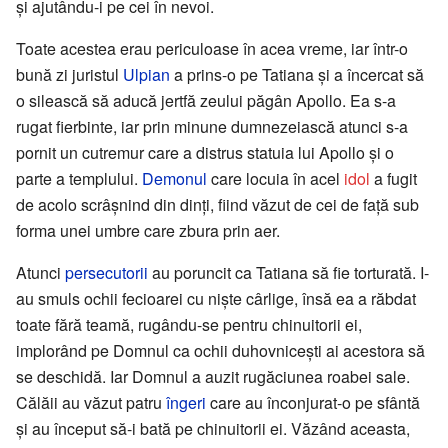
și ajutându-i pe cei în nevoi.
Toate acestea erau periculoase în acea vreme, iar într-o
bună zi juristul
Ulpian
a prins-o pe Tatiana și a încercat să
o silească să aducă jertfă zeului păgân Apollo. Ea s-a
rugat fierbinte, iar prin minune dumnezeiască atunci s-a
pornit un cutremur care a distrus statuia lui Apollo și o
parte a templului.
Demonul
care locuia în acel
idol
a fugit
de acolo scrâșnind din dinți, fiind văzut de cei de față sub
forma unei umbre care zbura prin aer.
Atunci
persecutorii
au poruncit ca Tatiana să fie torturată. I-
au smuls ochii fecioarei cu niște cârlige, însă ea a răbdat
toate fără teamă, rugându-se pentru chinuitorii ei,
implorând pe Domnul ca ochii duhovnicești ai acestora să
se deschidă. Iar Domnul a auzit rugăciunea roabei sale.
Călăii au văzut patru
îngeri
care au înconjurat-o pe sfântă
și au început să-i bată pe chinuitorii ei. Văzând aceasta,