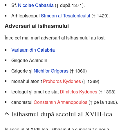
Sf.
Nicolae Cabasila
(† după 1371).
Arhiepiscopul
Simeon al Tesalonicului
(† 1429).
Adversari ai isihasmului
Între cei mai mari adversari ai isihasmului au fost:
Varlaam din Calabria
Grigorie Achindin
Grigorie și
Nichifor Grigoras
(† 1360)
monahul atonit
Prohoros Kydones
(† 1369)
teologul și omul de stat
Dimitrios Kydones
(† 1398)
canonistul
Constantin Armenopoulos
(† pe la 1380).
Isihasmul după secolul al XVIII-lea
În secolul al XVIII-lea, isihasmul a cunoscut o noua