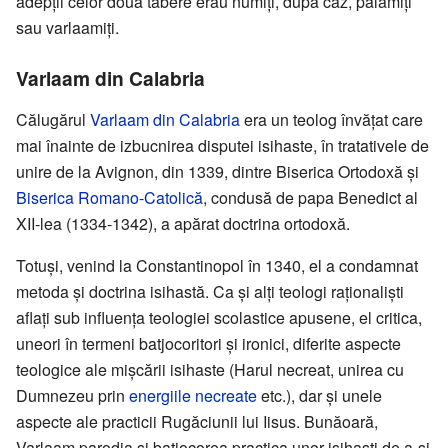
adepții celor două tabere erau numiți, după caz, palamiți
sau varlaamiți.
Varlaam din Calabria
Călugărul
Varlaam din Calabria
era un teolog învățat care
mai înainte de izbucnirea disputei isihaste, în tratativele de
unire de la Avignon, din 1339, dintre Biserica Ortodoxă și
Biserica Romano-Catolică
, condusă de papa Benedict al
XII-lea (1334-1342), a apărat doctrina ortodoxă.
Totuși, venind la Constantinopol în 1340, el a condamnat
metoda și doctrina isihastă. Ca și alți teologi raționaliști
aflați sub influența teologiei scolastice apusene, el critica,
uneori în termeni batjocoritori și ironici, diferite aspecte
teologice ale mișcării isihaste (Harul necreat, unirea cu
Dumnezeu prin
energiile necreate
etc.), dar și unele
aspecte ale practicii Rugăciunii lui Iisus. Bunăoară,
Varlaam parodia și batjocorea practica unor isihaști de a-și