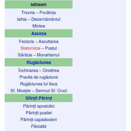
Isihasm
Trezvia
–
Pocăința
Isihia
–
Discernământul
Mintea
Asceza
Fecioria
–
Ascultarea
Statornicia
–
Postul
Sărăcia
–
Monahismul
Rugăciunea
Închinarea
–
Cinstirea
Pravila de rugăciune
Rugăciunea lui Iisus
Sf. Moaște
–
Semnul Sf. Cruci
Sfinții Părinți
Părinții apostolici
Părinții pustiei
Părinții capadocieni
Filocalia