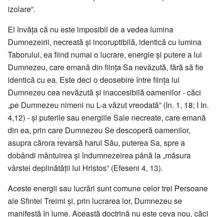
izolare”.
El învăța că nu este imposibil de a vedea lumina
Dumnezeirii, necreată și incoruptibilă, identică cu lumina
Taborului, ea fiind numai o lucrare, energie și putere a lui
Dumnezeu, care emană din ființa Sa nevăzută, fără să fie
identică cu ea. Este deci o deosebire între ființa lui
Dumnezeu cea nevăzută și inaccesibilă oamenilor - căci
„pe Dumnezeu nimeni nu L-a văzut vreodată” (In. 1, 18; I In.
4,12) - și puterile sau energiile Sale necreate, care emană
din ea, prin care Dumnezeu Se descoperă oamenilor,
asupra cărora revarsă harul Său, puterea Sa, spre a
dobândi mântuirea și îndumnezeirea până la „măsura
vârstei deplinătății lui Hristos” (Efeseni 4, 13).
Aceste energii sau lucrări sunt comune celor trei Persoane
ale Sfintei Treimi și, prin lucrarea lor, Dumnezeu se
manifestă în lume. Această doctrină nu este ceva nou, căci