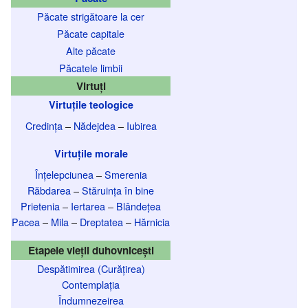
Păcate strigătoare la cer
Păcate capitale
Alte păcate
Păcatele limbii
Virtuți
Virtuțile teologice
Credința
–
Nădejdea
–
Iubirea
Virtuțile morale
Înțelepciunea
–
Smerenia
Răbdarea
–
Stăruința în bine
Prietenia
–
Iertarea
–
Blândețea
Pacea
–
Mila
–
Dreptatea
–
Hărnicia
Etapele vieții duhovnicești
Despătimirea (Curățirea)
Contemplația
Îndumnezeirea