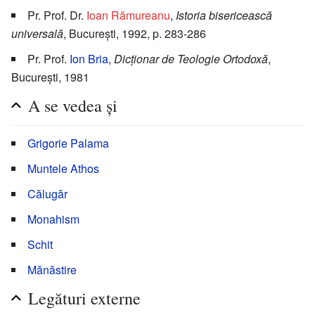
Pr. Prof. Dr.
Ioan Rămureanu
,
Istoria bisericească
universală
, București, 1992, p. 283-286
Pr. Prof.
Ion Bria
,
Dicționar de Teologie Ortodoxă
,
București, 1981
A se vedea și
Grigorie Palama
Muntele Athos
Călugăr
Monahism
Schit
Mănăstire
Legături externe