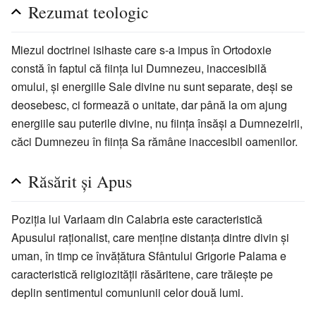
Rezumat teologic
Miezul doctrinei isihaste care s-a impus în Ortodoxie
constă în faptul că ființa lui Dumnezeu, inaccesibilă
omului, și energiile Sale divine nu sunt separate, deși se
deosebesc, ci formează o unitate, dar până la om ajung
energiile sau puterile divine, nu ființa însăși a Dumnezeirii,
căci Dumnezeu în ființa Sa rămâne inaccesibil oamenilor.
Răsărit și Apus
Poziția lui Varlaam din Calabria este caracteristică
Apusului raționalist, care menține distanța dintre divin și
uman, în timp ce învățătura Sfântului Grigorie Palama e
caracteristică religiozității răsăritene, care trăiește pe
deplin sentimentul comuniunii celor două lumi.