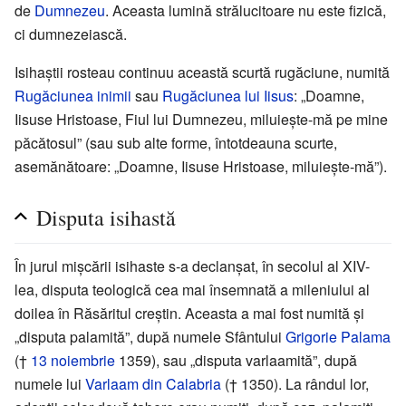
de
Dumnezeu
. Aceasta lumină strălucitoare nu este fizică,
ci dumnezeiască.
Isihaștii rosteau continuu această scurtă rugăciune, numită
Rugăciunea inimii
sau
Rugăciunea lui Iisus
: „Doamne,
Iisuse Hristoase, Fiul lui Dumnezeu, miluiește-mă pe mine
păcătosul” (sau sub alte forme, întotdeauna scurte,
asemănătoare: „Doamne, Iisuse Hristoase, miluiește-mă”).
Disputa isihastă
În jurul mișcării isihaste s-a declanșat, în secolul al XIV-
lea, disputa teologică cea mai însemnată a mileniului al
doilea în Răsăritul creștin. Aceasta a mai fost numită și
„disputa palamită”, după numele Sfântului
Grigorie Palama
(†
13 noiembrie
1359), sau „disputa varlaamită”, după
numele lui
Varlaam din Calabria
(† 1350). La rândul lor,