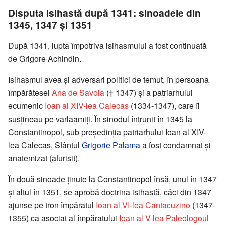
Disputa isihastă după 1341: sinoadele din
1345, 1347 și 1351
După 1341, lupta împotriva isihasmului a fost continuată
de Grigore Achindin.
Isihasmul avea și adversari politici de temut, în persoana
împărătesei
Ana de Savoia
(† 1347) și a patriarhului
ecumenic
Ioan al XIV-lea Calecas
(1334-1347), care îi
susțineau pe varlaamiți. În sinodul întrunit în 1345 la
Constantinopol, sub președinția patriarhului Ioan al XIV-
lea Calecas, Sfântul
Grigorie Palama
a fost condamnat și
anatemizat (afurisit).
În două sinoade ținute la Constantinopol însă, unul în 1347
și altul în 1351, se aprobă doctrina isihastă, căci din 1347
ajunse pe tron împăratul
Ioan al VI-lea Cantacuzino
(1347-
1355) ca asociat al împăratului
Ioan al V-lea Paleologoul