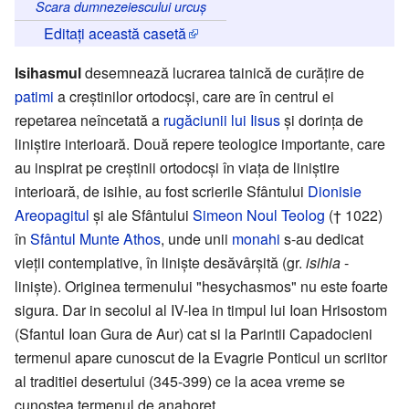
Scara dumnezeiescului urcuș
Editați această casetă
Isihasmul
desemnează lucrarea tainică de curățire de
patimi
a creștinilor ortodocși, care are în centrul ei
repetarea neîncetată a
rugăciunii lui Iisus
și dorința de
liniștire interioară. Două repere teologice importante, care
au inspirat pe creștinii ortodocși în viața de liniștire
interioară, de isihie, au fost scrierile Sfântului
Dionisie
Areopagitul
și ale Sfântului
Simeon Noul Teolog
(† 1022)
în
Sfântul Munte Athos
, unde unii
monahi
s-au dedicat
vieții contemplative, în liniște desăvârșită (gr.
isihia
-
liniște). Originea termenului "hesychasmos" nu este foarte
sigura. Dar in secolul al IV-lea in timpul lui Ioan Hrisostom
(Sfantul Ioan Gura de Aur) cat si la Parintii Capadocieni
termenul apare cunoscut de la Evagrie Ponticul un scriitor
al traditiei desertului (345-399) ce la acea vreme se
cunostea termenul de anahoret.