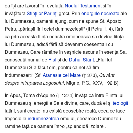
ea își are izvorul în revelația
Noului Testament
și în
învățătura
Sfinților Părinți
greci. Prin
energiile necreate
ale
lui Dumnezeu, oamenii ajung, cum ne spune Sf. Apostol
Petru, „părtașii firii celei dumnezeiești” (II Petru 1, 4), fără
ca prin aceasta ființa noastră omenească să devină ființa
lui Dumnezeu, adică fără să devenim coesențiali cu
Dumnezeu, Care rămâne în veșnicie ascuns în esența Sa,
cunoscută numai de
Fiul
și de
Duhul Sfânt
. „Fiul lui
Dumnezeu S-a făcut om, pentru ca noi să fim
îndumnezeiți” (Sf.
Atanasie cel Mare
(† 373),
Cuvânt
despre întruparea Logosului
, Migne, P.G., XXV, 192 B).
În Apus, Toma d'Aquino († 1274) învăța că între Ființa lui
Dumnezeu și energiile Sale divine, care, după el și
teologii
latini, sunt create, nu există deosebire reală, ceea ce face
imposibilă
îndumnezeirea
omului, deoarece Dumnezeu
rămâne față de oameni într-o „splendidă izolare”.