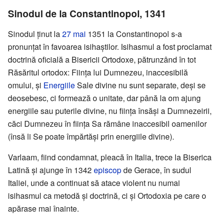
Sinodul de la Constantinopol, 1341
Sinodul ținut la
27 mai
1351 la Constantinopol s-a
pronunțat în favoarea isihaștilor. Isihasmul a fost proclamat
doctrină oficială a Bisericii Ortodoxe, pătrunzând în tot
Răsăritul ortodox: Ființa lui Dumnezeu, inaccesibilă
omului, și
Energiile
Sale divine nu sunt separate, deși se
deosebesc, ci formează o unitate, dar până la om ajung
energiile sau puterile divine, nu ființa însăși a Dumnezeirii,
căci Dumnezeu în ființa Sa rămâne inaccesibil oamenilor
(însă li Se poate împărtăși prin energiile divine).
Varlaam, fiind condamnat, pleacă în Italia, trece la Biserica
Latină și ajunge în 1342
episcop
de Gerace, în sudul
Italiei, unde a continuat să atace violent nu numai
isihasmul ca metodă și doctrină, ci și Ortodoxia pe care o
apărase mai înainte.