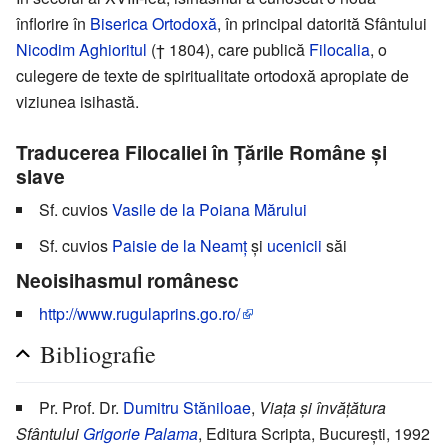
înflorire în
Biserica Ortodoxă
, în principal datorită Sfântului
Nicodim Aghioritul
(† 1804), care publică
Filocalia
, o
culegere de texte de spiritualitate ortodoxă apropiate de
viziunea isihastă.
Traducerea Filocaliei în Țările Române și
slave
Sf. cuvios
Vasile de la Poiana Mărului
Sf. cuvios
Paisie de la Neamț
și
ucenicii
săi
Neoisihasmul românesc
http://www.rugulaprins.go.ro/
Bibliografie
Pr. Prof. Dr.
Dumitru Stăniloae
,
Viața și învățătura
Sfântului
Grigorie Palama
, Editura Scripta, București, 1992