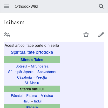
OrthodoxWiki
Isihasm
Acest articol face parte din seria
Spiritualitate ortodoxă
Sfintele Taine
Botezul
–
Mirungerea
Sf. Împărtășanie
–
Spovedania
Căsătoria
–
Preoția
Sf. Maslu
Starea omului
Păcatul
–
Patima
–
Virtutea
Raiul
–
Iadul
Păcate