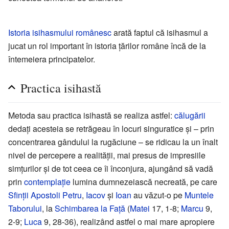
Istoria isihasmului românesc
arată faptul că isihasmul a
jucat un rol important în istoria țărilor române încă de la
întemeiera principatelor.
Practica isihastă
Metoda sau practica isihastă se realiza astfel:
călugării
dedați acesteia se retrăgeau în locuri singuratice și – prin
concentrarea gândului la rugăciune – se ridicau la un înalt
nivel de percepere a realității, mai presus de impresiile
simțurilor și de tot ceea ce îi înconjura, ajungând să vadă
prin
contemplație
lumina dumnezeiască necreată, pe care
Sfinții
Apostoli
Petru
,
Iacov
și
Ioan
au văzut-o pe
Muntele
Taborului
, la
Schimbarea la Față
(
Matei
17, 1-8;
Marcu
9,
2-9;
Luca
9, 28-36), realizând astfel o mai mare apropiere