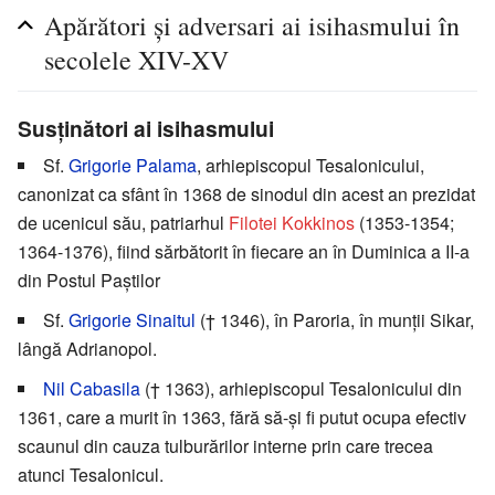
Apărători și adversari ai isihasmului în
secolele XIV-XV
Susținători ai isihasmului
Sf.
Grigorie Palama
, arhiepiscopul Tesalonicului,
canonizat ca sfânt în 1368 de sinodul din acest an prezidat
de ucenicul său, patriarhul
Filotei Kokkinos
(1353-1354;
1364-1376), fiind sărbătorit în fiecare an în Duminica a II-a
din Postul Paștilor
Sf.
Grigorie Sinaitul
(† 1346), în Paroria, în munții Sikar,
lângă Adrianopol.
Nil Cabasila
(† 1363), arhiepiscopul Tesalonicului din
1361, care a murit în 1363, fără să-și fi putut ocupa efectiv
scaunul din cauza tulburărilor interne prin care trecea
atunci Tesalonicul.