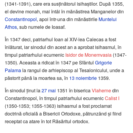
(1341-1391), care era susținătorul isihaștilor. După 1355,
el devine monah, mai întâi în mănăstirea Manganelor din
Constantinopol
, apoi într-una din mănăstirile
Muntelui
Athos
, sub numele de Ioasaf.
În 1347 deci, patriarhul Ioan al XIV-lea Calecas a fost
înlăturat, iar sinodul din acest an a aprobat isihasmul, în
timpul patriarhului ecumenic
Isidor de Monemvasia
(1347-
1350). Aceasta a ridicat în 1347 pe Sfântul
Grigorie
Palama
la rangul de arhiepiscop al Tesalonicului, unde a
păstorit până la moartea sa, în
13 noiembrie
1359.
În sinodul ținut la
27 mai
1351 în biserica
Vlaherne
din
Constantinopol, în timpul patriarhului ecumenic
Calist I
(1350-1353; 1355-1363) isihasmul a fost proclamat
doctrină oficială a Bisericii Ortodoxe, pătrunzând și fiind
receptat ca atare în tot Răsăritul ortodox.