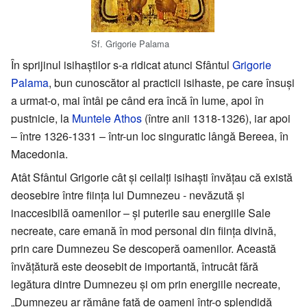
Sf. Grigorie Palama
În sprijinul isihaștilor s-a ridicat atunci Sfântul
Grigorie
Palama
, bun cunoscător al practicii isihaste, pe care însuși
a urmat-o, mai întâi pe când era încă în lume, apoi în
pustnicie, la
Muntele Athos
(între anii 1318-1326), iar apoi
– între 1326-1331 – într-un loc singuratic lângă Bereea, în
Macedonia.
Atât Sfântul Grigorie cât și ceilalți isihaști învățau că există
deosebire între ființa lui Dumnezeu - nevăzută și
inaccesibilă oamenilor – și puterile sau energiile Sale
necreate, care emană în mod personal din ființa divină,
prin care Dumnezeu Se descoperă oamenilor. Această
învățătură este deosebit de importantă, întrucât fără
legătura dintre Dumnezeu și om prin energiile necreate,
„Dumnezeu ar rămâne față de oameni într-o splendidă