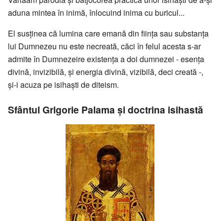
aduna mintea în inimă, înlocuind inima cu buricul...
El susținea că lumina care emană din ființa sau substanța
lui Dumnezeu nu este necreată, căci în felul acesta s-ar
admite în Dumnezeire existența a doi dumnezei - esența
divină, invizibilă, și energia divină, vizibilă, deci creată -,
și-i acuza pe isihaști de diteism.
Sfântul Grigorie Palama și doctrina isihastă