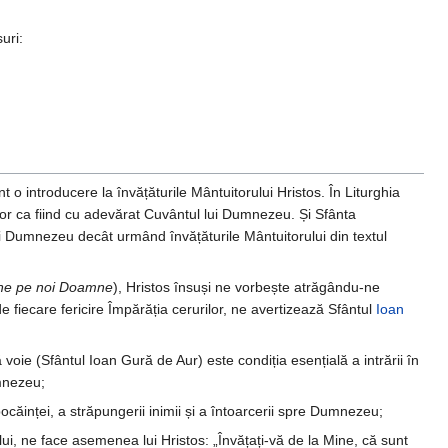
uri:
 o introducere la învățăturile Mântuitorului Hristos. În Liturghia
lor ca fiind cu adevărat Cuvântul lui Dumnezeu. Și Sfânta
lui Dumnezeu decât urmând învățăturile Mântuitorului din textul
-ne pe noi Doamne
), Hristos însuși ne vorbește atrăgându-ne
de fiecare fericire Împărăția cerurilor, ne avertizează Sfântul
Ioan
oie (Sfântul Ioan Gură de Aur) este condiția esențială a intrării în
mnezeu;
căinței, a străpungerii inimii și a întoarcerii spre Dumnezeu;
pelui, ne face asemenea lui Hristos: „Învățați-vă de la Mine, că sunt