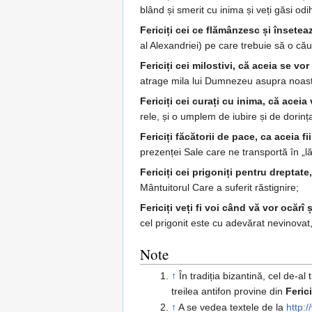
blând și smerit cu inima și veți găsi od
Fericiți cei ce flămânzesc și însetea
al Alexandriei) pe care trebuie să o cău
Fericiți cei milostivi, că aceia se vor
atrage mila lui Dumnezeu asupra noast
Fericiți cei curați cu inima, că ace
rele, și o umplem de iubire și de dori
Fericiți făcătorii de pace, ca aceia 
prezenței Sale care ne transportă în „l
Fericiți cei prigoniți pentru dreptate,
Mântuitorul Care a suferit răstignire;
Fericiți veți fi voi când vă vor ocărî
cel prigonit este cu adevărat nevinovat,
Note
↑
În tradiția bizantină, cel de-al
treilea antifon provine din
Ferici
↑
A se vedea textele de la
http:/