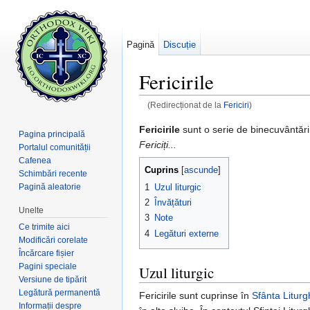
Pagină
Discuție
Fericirile
(Redirecționat de la
Fericiri
)
Salt la:
navigare
,
căutare
Fericirile
sunt o serie de binecuvântă
Pagina principală
Fericiți...
Portalul comunității
Cafenea
Cuprins
[
ascunde
]
Schimbări recente
1
Uzul liturgic
Pagină aleatorie
2
Învățături
Unelte
3
Note
Ce trimite aici
4
Legături externe
Modificări corelate
Încărcare fișier
Pagini speciale
Uzul liturgic
Versiune de tipărit
Legătură permanentă
Fericirile sunt cuprinse în
Sfânta Liturg
Informații despre