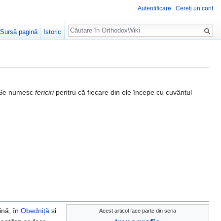
Autentificare
Cereți un cont
Căutare
Sursă pagină
Istoric
 Se numesc
fericiri
pentru că fiecare din ele începe cu cuvântul
ină, în
Obedniță
și
Acest articol face parte din seria