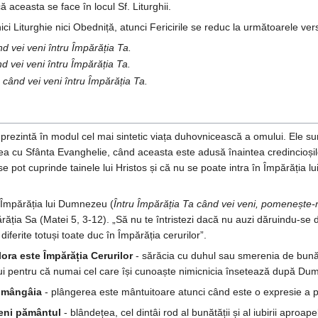
ă aceasta se face în locul Sf. Liturghii.
i Liturghie nici Obedniță, atunci Fericirile se reduc la următoarele vers
 vei veni întru Împărăția Ta.
 vei veni întru Împărăția Ta.
când vei veni întru Împărăția Ta.
prezintă în modul cel mai sintetic viața duhovnicească a omului. Ele sunt
irea cu Sfânta Evanghelie, când aceasta este adusă înaintea credincioși
se pot cuprinde tainele lui Hristos și că nu se poate intra în Împărăția 
 Împărăția lui Dumnezeu (
Întru Împărăția Ta când vei veni, pomenește
părăția Sa (Matei 5, 3-12). „Să nu te întristezi dacă nu auzi dăruindu-se 
diferite totuși toate duc în Împărăția cerurilor”.
lora este Împărăția Cerurilor
- sărăcia cu duhul sau smerenia de bună v
lui pentru că numai cel care își cunoaște nimicnicia însetează după Du
r mângâia
- plângerea este mântuitoare atunci când este o expresie a po
teni pământul
- blândețea, cel dintâi rod al bunătății și al iubirii aproa