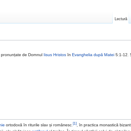
Lectură
ri pronunțate de Domnul
Iisus Hristos
în
Evanghelia după Matei
5:1-12.
[1]
hie
ortodoxă în riturile slav și românesc.
, în practica monastică bizant