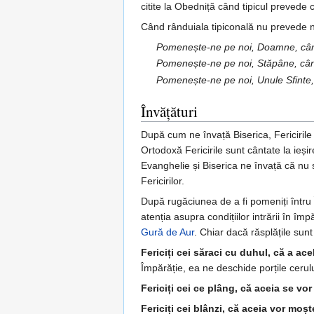
citite la Obedniță când tipicul prevede c
Când rânduiala tipiconală nu prevede nic
Pomenește-ne pe noi, Doamne, când
Pomenește-ne pe noi, Stăpâne, când
Pomenește-ne pe noi, Unule Sfinte, 
Învățături
După cum ne învață Biserica, Fericirile 
Ortodoxă Fericirile sunt cântate la ieș
Evanghelie și Biserica ne învață că nu 
Fericirilor.
După rugăciunea de a fi pomeniți întru
atenția asupra condițiilor intrării în îm
Gură de Aur
. Chiar dacă răsplățile sunt 
Fericiți cei săraci cu duhul, că a ace
Împărăție, ea ne deschide porțile ceru
Fericiți cei ce plâng, că aceia se vo
Fericiți cei blânzi, că aceia vor moș