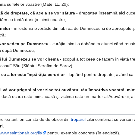
ihnă sufletelor voastre”(Matei 11, 29);
ză de dreptate, că aceia se vor sătura
- dreptatea înseamnă aici cucern
tăm cu toată dorința inimii noastre;
 milui
- milostenia izvorăște din iubirea de Dumnezeu și de aproapele și
ră;
ia vor vedea pe Dumnezeu
- curăția inimii o dobândim atunci când reuși
nța după Dumnezeu;
fiii lui Dumnezeu se vor chema
- scopul a tot ceea ce facem în viață tr
ăcașul” Său (Sfântul Serafim de Sarov);
 ca a lor este împărăția cerurilor
- luptând pentru dreptate, având ca a
 și vă vor prigoni și vor zice tot cuvântul rău împotriva voastră, mi
 dacă ocara este mincinoasă și victima este un martor al Adevărului, al l
 treilea antifon constă de de obicei din
troparul
zilei combinat cu versuri d
ri
.
/www.saintjonah.org/lit/
pentru exemple concrete (în engleză).