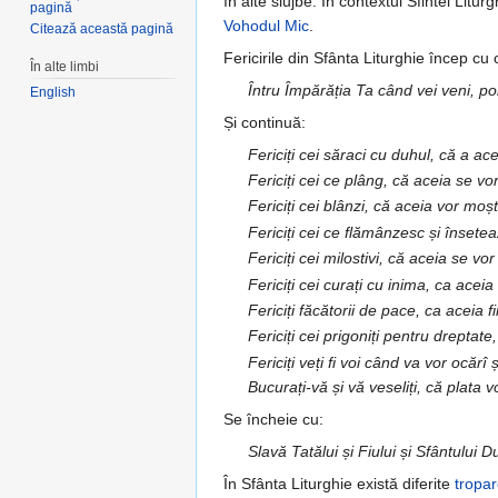
în alte slujbe. În contextul Sfintei Liturg
pagină
Vohodul Mic
.
Citează această pagină
Fericirile din Sfânta Liturghie încep cu 
În alte limbi
Întru Împărăția Ta când vei veni, 
English
Și continuă:
Fericiți cei săraci cu duhul, că a ac
Fericiți cei ce plâng, că aceia se v
Fericiți cei blânzi, că aceia vor mo
Fericiți cei ce flămânzesc și însete
Fericiți cei milostivi, că aceia se vor
Fericiți cei curați cu inima, ca ac
Fericiți făcătorii de pace, ca aceia
Fericiți cei prigoniți pentru dreptate
Fericiți veți fi voi când va vor ocărî
Bucurați-vă și vă veseliți, că plata 
Se încheie cu:
Slavă Tatălui și Fiului și Sfântului D
În Sfânta Liturghie există diferite
tropa