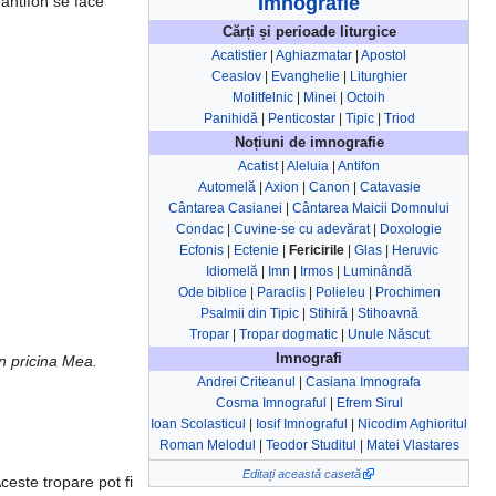
a antifon se face
Imnografie
Cărți și perioade liturgice
Acatistier
|
Aghiazmatar
|
Apostol
Ceaslov
|
Evanghelie
|
Liturghier
Molitfelnic
|
Minei
|
Octoih
Panihidă
|
Penticostar
|
Tipic
|
Triod
Noțiuni de imnografie
Acatist
|
Aleluia
|
Antifon
Automelă
|
Axion
|
Canon
|
Catavasie
Cântarea Casianei
|
Cântarea Maicii Domnului
Condac
|
Cuvine-se cu adevărat
|
Doxologie
Ecfonis
|
Ectenie
|
Fericirile
|
Glas
|
Heruvic
Idiomelă
|
Imn
|
Irmos
|
Luminândă
Ode biblice
|
Paraclis
|
Polieleu
|
Prochimen
Psalmii din Tipic
|
Stihiră
|
Stihoavnă
Tropar
|
Tropar dogmatic
|
Unule Născut
Imnografi
in pricina Mea.
Andrei Criteanul
|
Casiana Imnografa
Cosma Imnograful
|
Efrem Sirul
Ioan Scolasticul
|
Iosif Imnograful
|
Nicodim Aghioritul
Roman Melodul
|
Teodor Studitul
|
Matei Vlastares
Editați această casetă
Aceste tropare pot fi