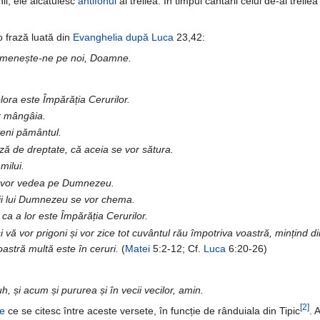
hii, ele alcătuiesc
antifonul
al treilea. În timpul cântării celui de-al treile
o frază luată din
Evanghelia după Luca
23,42:
pomenește-ne pe noi, Doamne.
elora este Împărăția Cerurilor.
or mângâia.
șteni pământul.
ază de dreptate, că aceia se vor sătura.
 milui.
eia vor vedea pe Dumnezeu.
 fiii lui Dumnezeu se vor chema.
, ca a lor este Împărăția Cerurilor.
 și vă vor prigoni și vor zice tot cuvântul rău împotriva voastră, mințind d
voastră multă este în ceruri.
(
Matei
5:2-12; Cf.
Luca
6:20-26)
uh, și acum și pururea și în vecii vecilor, amin.
[2]
re
ce se citesc între aceste versete, în funcție de rânduiala din Tipic
. 