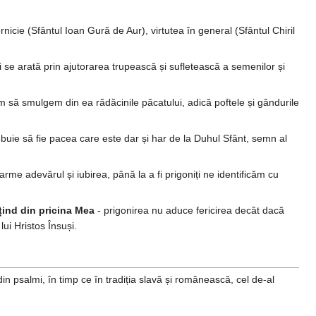
icie (Sfântul Ioan Gură de Aur), virtutea în general (Sfântul Chiril
 se arată prin ajutorarea trupească și sufletească a semenilor și
m să smulgem din ea rădăcinile păcatului, adică poftele și gândurile
ebuie să fie pacea care este dar și har de la Duhul Sfânt, semn al
rme adevărul și iubirea, până la a fi prigoniți ne identificăm cu
nțind din pricina Mea
- prigonirea nu aduce fericirea decât dacă
ui Hristos Însuși.
in psalmi, în timp ce în tradiția slavă și românească, cel de-al