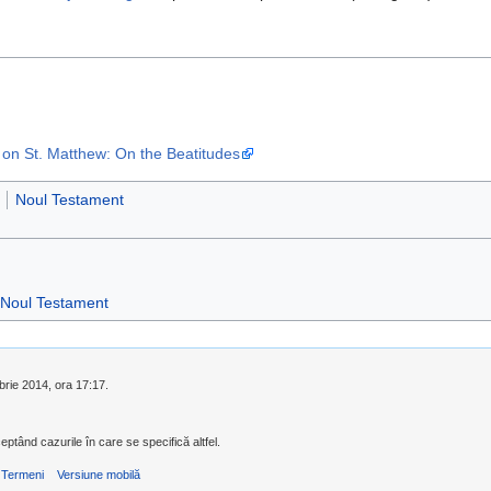
 on St. Matthew: On the Beatitudes
Noul Testament
Noul Testament
mbrie 2014, ora 17:17.
eptând cazurile în care se specifică altfel.
Termeni
Versiune mobilă