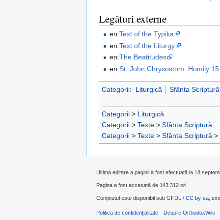
Legături externe
en:
Text of the Typika
en:
Text of the Liturgy
en:
The Beatitudes
en:
St. John Chrysostom: Homily 15
Categorii
:
Liturgică
Sfânta Scriptură
Categorii
>
Liturgică
Categorii
>
Texte
>
Sfânta Scriptură
Categorii
>
Texte
>
Sfânta Scriptură
>
Ultima editare a paginii a fost efectuată la 18 septe
Pagina a fost accesată de 143.312 ori.
Conținutul este disponibil sub
GFDL / CC by-sa
, exc
Politica de confidențialitate
Despre OrthodoxWiki