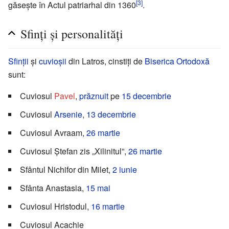
[3]
găsește în Actul patriarhal din 1360
.
Sfinți și personalități
Sfinții
și
cuvioșii
din Latros, cinstiți de
Biserica Ortodoxă
sunt:
Cuviosul
Pavel
,
prăznuit
pe
15 decembrie
Cuviosul
Arsenie
,
13 decembrie
Cuviosul Avraam,
26 martie
Cuviosul Ștefan zis „Xilinitul”,
26 martie
Sfântul Nichifor din Milet,
2 iunie
Sfânta Anastasia,
15 mai
Cuviosul Hristodul,
16 martie
Cuviosul Acachie