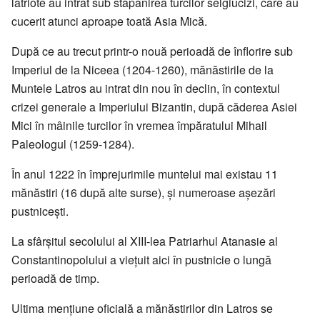
latriote au intrat sub stăpânirea turcilor selgiucizi, care au
cucerit atunci aproape toată Asia Mică.
După ce au trecut printr-o nouă perioadă de înflorire sub
Imperiul de la Niceea (1204-1260), mănăstirile de la
Muntele Latros au intrat din nou în declin, în contextul
crizei generale a Imperiului Bizantin, după căderea Asiei
Mici în mâinile turcilor în vremea împăratului Mihail
Paleologul (1259-1284).
În anul 1222 în împrejurimile muntelui mai existau 11
mănăstiri (16 după alte surse), și numeroase așezări
pustnicești.
La sfârșitul secolului al XIII-lea Patriarhul Atanasie al
Constantinopolului a viețuit aici în pustnicie o lungă
perioadă de timp.
Ultima mențiune oficială a mănăstirilor din Latros se