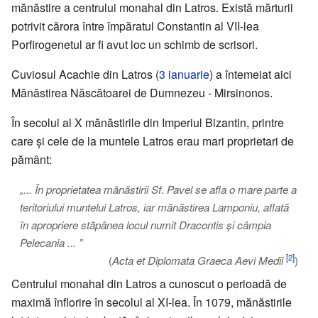
mănăstire a centrului monahal din Latros. Există mărturii
potrivit cărora între împăratul Constantin al VII-lea
Porfirogenetul ar fi avut loc un schimb de scrisori.
Cuviosul Acachie din Latros (
3 ianuarie
) a întemeiat aici
Mănăstirea Născătoarei de Dumnezeu - Mirsinonos.
În secolul al X mănăstirile din Imperiul Bizantin, printre
care și cele de la muntele Latros erau mari proprietari de
pământ:
„... În proprietatea mănăstirii Sf. Pavel se afla o mare parte a
teritoriului muntelui Latros, iar mănăstirea Lamponiu, aflată
în apropriere stăpânea locul numit Dracontis și câmpia
Pelecania ... ”
[2]
(
Acta et Diplomata Graeca Aevi Medii
)
Centrului monahal din Latros a cunoscut o perioadă de
maximă înflorire în secolul al XI-lea. În 1079, mănăstirile