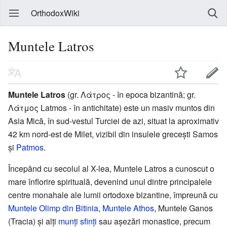
OrthodoxWiki
Muntele Latros
Muntele Latros
(gr. Λάτρος - în epoca bizantină; gr.
Λάτμος Latmos - în antichitate) este un masiv muntos din
Asia Mică, în sud-vestul Turciei de azi, situat la aproximativ
42 km nord-est de Milet, vizibil din insulele grecești Samos
și
Patmos
.
Începând cu secolul al X-lea, Muntele Latros a cunoscut o
mare înflorire spirituală, devenind unul dintre principalele
centre monahale ale lumii ortodoxe bizantine, împreună cu
Muntele Olimp din Bitinia
,
Muntele Athos
, Muntele Ganos
(Tracia) și alți
munți sfinți
sau așezări monastice, precum