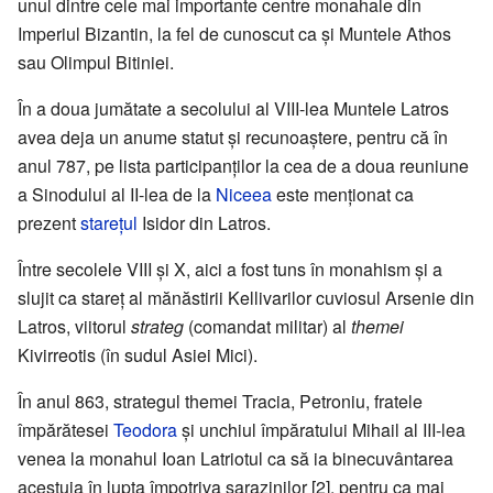
unul dintre cele mai importante centre monahale din
Imperiul Bizantin, la fel de cunoscut ca și Muntele Athos
sau Olimpul Bitiniei.
În a doua jumătate a secolului al VIII-lea Muntele Latros
avea deja un anume statut și recunoaștere, pentru că în
anul 787, pe lista participanților la cea de a doua reuniune
a Sinodului al II-lea de la
Niceea
este menționat ca
prezent
starețul
Isidor din Latros.
Între secolele VIII și X, aici a fost tuns în monahism și a
slujit ca stareț al mănăstirii Kellivarilor cuviosul Arsenie din
Latros, viitorul
strateg
(comandat militar) al
themei
Kivirreotis (în sudul Asiei Mici).
În anul 863, strategul themei Tracia, Petroniu, fratele
împărătesei
Teodora
și unchiul împăratului Mihail al III-lea
venea la monahul Ioan Latriotul ca să ia binecuvântarea
acestuia în lupta împotriva sarazinilor [2], pentru ca mai