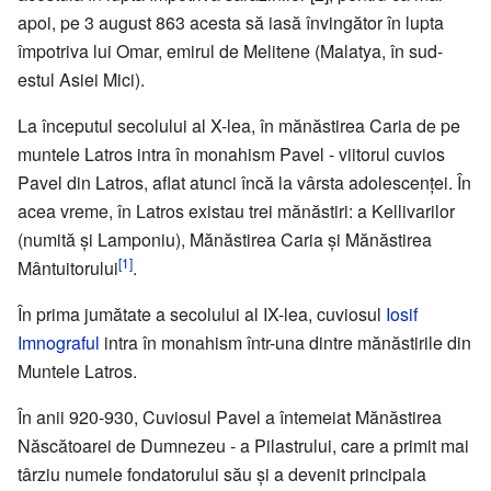
apoi, pe 3 august 863 acesta să iasă învingător în lupta
împotriva lui Omar, emirul de Melitene (Malatya, în sud-
estul Asiei Mici).
La începutul secolului al X-lea, în mănăstirea Caria de pe
muntele Latros intra în monahism Pavel - viitorul cuvios
Pavel din Latros, aflat atunci încă la vârsta adolescenței. În
acea vreme, în Latros existau trei mănăstiri: a Kellivarilor
(numită și Lamponiu), Mănăstirea Caria și Mănăstirea
[1]
Mântuitorului
.
În prima jumătate a secolului al IX-lea, cuviosul
Iosif
Imnograful
intra în monahism într-una dintre mănăstirile din
Muntele Latros.
În anii 920-930, Cuviosul Pavel a întemeiat Mănăstirea
Născătoarei de Dumnezeu - a Pilastrului, care a primit mai
târziu numele fondatorului său și a devenit principala