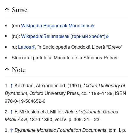
Surse
(en)
Wikipedia:Beşparmak Mountains
(ru):
Wikipedia:Бешпармак (горный хребет)
ru:
Latros
, în Enciclopedia Ortodoxă Liberă "Drevo"
Sinaxarul părintelui Macarie de la Simonos-Petras
Note
↑
Kazhdan, Alexander, ed. (1991),
Oxford Dictionary of
Byzantium
, Oxford University Press, сс. 1188–1189, ISBN
978-0-19-504652-6
↑
F. Miklosich et J. Miiller.
Acta et diplomata Graeca
Medii Aevi
, 1870-1890, vol.IV. р. 309. 21—23.
↑
Byzantine Monastic Foundation Documents
. tom. I, p.