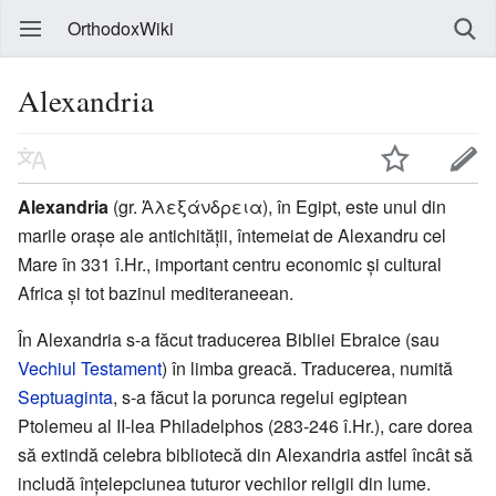
OrthodoxWiki
Alexandria
Alexandria
(gr. Ἀλεξάνδρεια), în Egipt, este unul din
marile orașe ale antichității, întemeiat de Alexandru cel
Mare în 331 î.Hr., important centru economic și cultural
Africa și tot bazinul mediteraneean.
În Alexandria s-a făcut traducerea Bibliei Ebraice (sau
Vechiul Testament
) în limba greacă. Traducerea, numită
Septuaginta
, s-a făcut la porunca regelui egiptean
Ptolemeu al II-lea Philadelphos (283-246 î.Hr.), care dorea
să extindă celebra bibliotecă din Alexandria astfel încât să
includă înţelepciunea tuturor vechilor religii din lume.