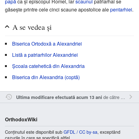
papă
ca și episcopul Romei, iar
scaunul
patriarhal se
găsește printre cele cinci scaune apostolice ale
pentarhiei
.
A se vedea și
Biserica Ortodoxă a Alexandriei
Listă a patriarhilor Alexandriei
Şcoala catehetică din Alexandria
Biserica din Alexandria (coptă)
de către
Inistea
.
Ultima modificare efectuată acum 13 ani
OrthodoxWiki
Conținutul este disponibil sub
GFDL / CC by-sa
, exceptând
cazurile în care se specifică altfel.