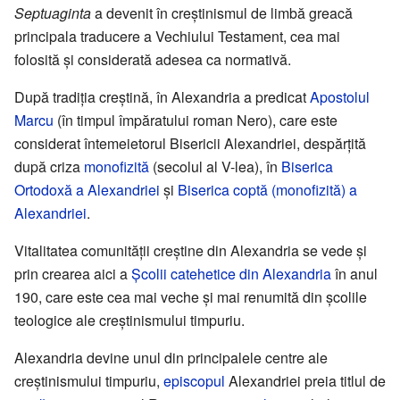
Septuaginta
a devenit în creștinismul de limbă greacă
principala traducere a Vechiului Testament, cea mai
folosită și considerată adesea ca normativă.
După tradiția creștină, în Alexandria a predicat
Apostolul
Marcu
(în timpul împăratului roman Nero), care este
considerat întemeietorul Bisericii Alexandriei, despărțită
după criza
monofizită
(secolul al V-lea), în
Biserica
Ortodoxă a Alexandriei
și
Biserica coptă (monofizită) a
Alexandriei
.
Vitalitatea comunității creștine din Alexandria se vede și
prin crearea aici a
Școlii catehetice din Alexandria
în anul
190, care este cea mai veche și mai renumită din școlile
teologice ale creștinismului timpuriu.
Alexandria devine unul din principalele centre ale
creștinismului timpuriu,
episcopul
Alexandriei preia titlul de