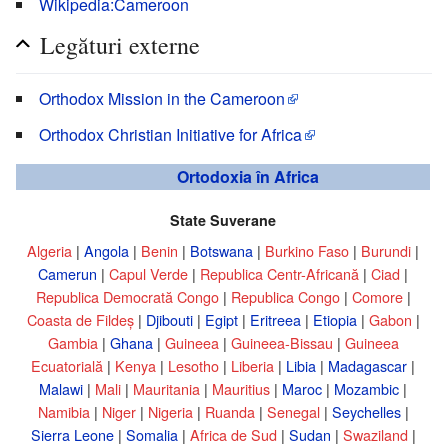
Wikipedia:Cameroon
Legături externe
Orthodox Mission in the Cameroon
Orthodox Christian Initiative for Africa
Ortodoxia în Africa
State Suverane
Algeria
|
Angola
|
Benin
|
Botswana
|
Burkino Faso
|
Burundi
|
Camerun
|
Capul Verde
|
Republica Centr-Africană
|
Ciad
|
Republica Democrată Congo
|
Republica Congo
|
Comore
|
Coasta de Fildeş
|
Djibouti
|
Egipt
|
Eritreea
|
Etiopia
|
Gabon
|
Gambia
|
Ghana
|
Guineea
|
Guineea-Bissau
|
Guineea
Ecuatorială
|
Kenya
|
Lesotho
|
Liberia
|
Libia
|
Madagascar
|
Malawi
|
Mali
|
Mauritania
|
Mauritius
|
Maroc
|
Mozambic
|
Namibia
|
Niger
|
Nigeria
|
Ruanda
|
Senegal
|
Seychelles
|
Sierra Leone
|
Somalia
|
Africa de Sud
|
Sudan
|
Swaziland
|