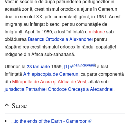
Vest în secolele de după pătrunderea portughezilor în
această zonă, creștinismul ortodox a ajuns în Camerun
doar în secolul XX, prin comercianți greci, în 1951. Acești
imigranți au înființat biserici pentru comunitățile de
imigranți. Apoi, în 1980, a fost înființată o
misiune
sub
oblăduirea
Bisericii Ortodoxe a Alexandriei
pentru
răspândirea creștinismului ortodox în rândul populației
indigene din Africa sub-sahariană.
[
nefuncțională
]
Ulterior, la
23 ianuarie
1959,
[1]
a fost
înființată
Arhiepiscopia de Camerun
, ca parte componentă
din
Mitropolia de Accra și Africa de Vest
, aflată sub
jurisdicția
Patriarhiei Ortodoxe Grecești a Alexandriei
.
Surse
...to the ends of the Earth - Cameroon