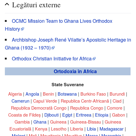
Legături externe
OCMC Mission Team to Ghana Lives Orthodox
History
Archbishop Joseph René Vilatte’s Apostolic Heritage in
Ghana (1932 – 1970)
Orthodox Christian Initiative for Africa
Ortodoxia în Africa
State Suverane
Algeria
|
Angola
|
Benin
|
Botswana
|
Burkino Faso
|
Burundi
|
Camerun
|
Capul Verde
|
Republica Centr-Africană
|
Ciad
|
Republica Democrată Congo
|
Republica Congo
|
Comore
|
Coasta de Fildeş
|
Djibouti
|
Egipt
|
Eritreea
|
Etiopia
|
Gabon
|
Gambia
|
Ghana
|
Guineea
|
Guineea-Bissau
|
Guineea
Ecuatorială
|
Kenya
|
Lesotho
|
Liberia
|
Libia
|
Madagascar
|
Malawi
|
Mali
|
Mauritania
|
Mauritius
|
Maroc
|
Mozambic
|