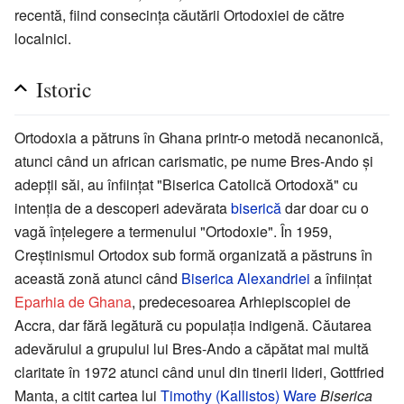
recentă, fiind consecința căutării Ortodoxiei de către
localnici.
Istoric
Ortodoxia a pătruns în Ghana printr-o metodă necanonică,
atunci când un african carismatic, pe nume Bres-Ando și
adepții săi, au înființat "Biserica Catolică Ortodoxă" cu
intenția de a descoperi adevărata
biserică
dar doar cu o
vagă înțelegere a termenului "Ortodoxie". În 1959,
Creștinismul Ortodox sub formă organizată a păstruns în
această zonă atunci când
Biserica Alexandriei
a înființat
Eparhia de Ghana
, predecesoarea Arhiepiscopiei de
Accra, dar fără legătură cu populația indigenă. Căutarea
adevărului a grupului lui Bres-Ando a căpătat mai multă
claritate în 1972 atunci când unul din tinerii lideri, Gottfried
Manta, a citit cartea lui
Timothy (Kallistos) Ware
Biserica