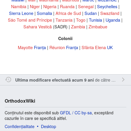
Namibia
|
Niger
|
Nigeria
|
Ruanda
|
Senegal
|
Seychelles
|
Sierra Leone
|
Somalia
|
Africa de Sud
|
Sudan
|
Swaziland
|
São Tomé and Príncipe
|
Tanzania
|
Togo
|
Tunisia
|
Uganda
|
Sahara Vestică
(SADR) |
Zambia
|
Zimbabue
Colonii
Mayotte
Franţa
|
Réunion
Franţa
|
Sfânta Elena
UK
de către
Cristianm
.
Ultima modificare efectuată acum 9 ani
OrthodoxWiki
Conținutul este disponibil sub
GFDL / CC by-sa
, exceptând
cazurile în care se specifică altfel.
Confidențialitate
Desktop