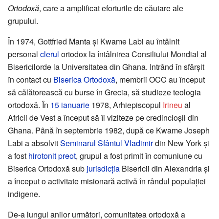
Ortodoxă
, care a amplificat eforturile de căutare ale
grupului.
În 1974, Gottfried Manta și Kwame Labi au întâlnit
personal
clerul
ortodox la întâlnirea Consiliului Mondial al
Bisericilorde la Universitatea din Ghana. Intrând în sfârșit
în contact cu
Biserica Ortodoxă
, membrii OCC au început
să călătorească cu burse în Grecia, să studieze teologia
ortodoxă. În
15 ianuarie
1978, Arhiepiscopul
Irineu
al
Africii de Vest a început să îi viziteze pe credincioșii din
Ghana. Până în septembrie 1982, după ce Kwame Joseph
Labi a absolvit
Seminarul Sfântul Vladimir
din New York și
a fost
hirotonit
preot
, grupul a fost primit în comuniune cu
Biserica Ortodoxă sub
jurisdicția
Bisericii din Alexandria și
a început o activitate misionară activă în rândul populației
indigene.
De-a lungul anilor următori, comunitatea ortodoxă a