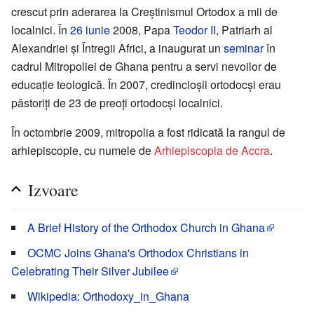
crescut prin aderarea la Creștinismul Ortodox a mii de
localnici. În
26 iunie
2008, Papa
Teodor II
, Patriarh al
Alexandriei și Întregii Africi, a inaugurat un
seminar
în
cadrul Mitropoliei de Ghana pentru a servi nevoilor de
educație teologică. În 2007, credincioșii ortodocși erau
păstoriți de 23 de preoți ortodocși localnici.
În octombrie 2009, mitropolia a fost ridicată la rangul de
arhiepiscopie, cu numele de
Arhiepiscopia de Accra
.
Izvoare
A Brief History of the Orthodox Church in Ghana
OCMC Joins Ghana's Orthodox Christians in
Celebrating Their Silver Jubilee
Wikipedia: Orthodoxy_in_Ghana