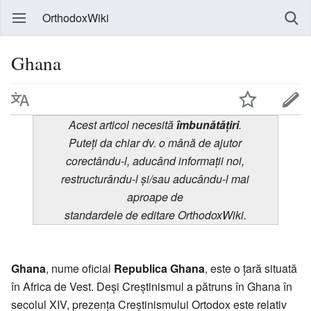
OrthodoxWiki
Ghana
Acest articol necesită
îmbunătățiri
.
Puteți da chiar dv. o mână de ajutor
corectându-l, aducând informații noi,
restructurându-l și/sau aducându-l mai
aproape de
standardele de editare OrthodoxWiki.
Ghana
, nume oficial
Republica Ghana
, este o țară situată
în Africa de Vest. Deși Creștinismul a pătruns în Ghana în
secolul XIV, prezența Creștinismului Ortodox este relativ