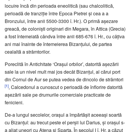
locuire încă din perioada eneolitică (sau chalcolitică,
perioadă de tranziţie între Epoca Pietrei şi cea a a
Bronzului, între anii 5500-3300 î. Hr.). O primă aşezare
greacă, de colonişti originari din Megara, în Attica (Grecia)
a fost întemeiată cândva între anii 685-676 î. Hr., cu câţiva
ani mai înainte de întemeierea Bizanţului, de partea
cealaltă a strâmtorilor.
Poreclită în Antichitate ‘Oraşul orbilor’, datorită aşezării
sale la un nivel mult mai jos decât Bizanţul, al cărui port
din Cornul de Aur se putea vedea de dincolo de strâmtori
[1]
, Calcedonul a cunoscut o perioadă de înflorire datorită
aşezării sale pe drumurile comerciale practicate de
fenicieni.
De-a lungul secolelor, oraşul a împărtăşit aceeaşi soartă
cu Bizanţul: au trecut peste el perşii lui Darius, şi oraşul s-
a aliat uneori cu Atena şi Sparta. În secolul I î. Hr. a căzut