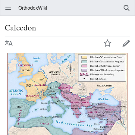
OrthodoxWiki
Calcedon