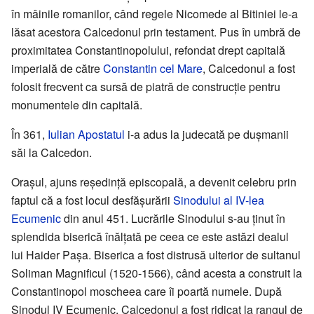
în mâinile romanilor, când regele Nicomede al Bitiniei le-a
lăsat acestora Calcedonul prin testament. Pus în umbră de
proximitatea Constantinopolului, refondat drept capitală
imperială de către
Constantin cel Mare
, Calcedonul a fost
folosit frecvent ca sursă de piatră de construcţie pentru
monumentele din capitală.
În 361,
Iulian Apostatul
i-a adus la judecată pe duşmanii
săi la Calcedon.
Oraşul, ajuns reşedinţă episcopală, a devenit celebru prin
faptul că a fost locul desfăşurării
Sinodului al IV-lea
Ecumenic
din anul 451. Lucrările Sinodului s-au ţinut în
splendida biserică înălţată pe ceea ce este astăzi dealul
lui Haider Paşa. Biserica a fost distrusă ulterior de sultanul
Soliman Magnificul (1520-1566), când acesta a construit la
Constantinopol moscheea care îi poartă numele. După
Sinodul IV Ecumenic, Calcedonul a fost ridicat la rangul de