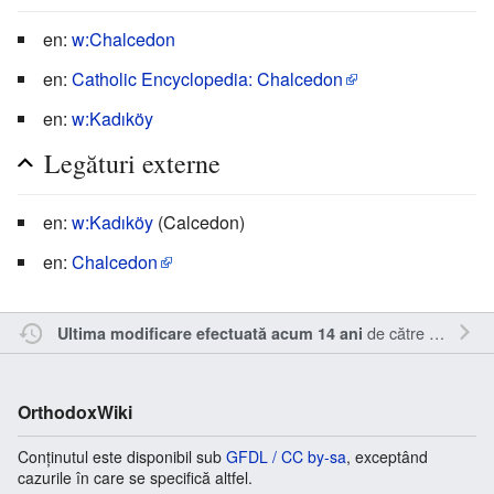
en:
w:Chalcedon
en:
Catholic Encyclopedia: Chalcedon
en:
w:Kadıköy
Legături externe
en:
w:Kadıköy
(Calcedon)
en:
Chalcedon
de către
Kamasar
Ultima modificare efectuată acum 14 ani
OrthodoxWiki
Conținutul este disponibil sub
GFDL / CC by-sa
, exceptând
cazurile în care se specifică altfel.