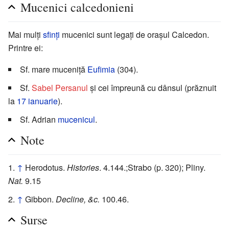
Mucenici calcedonieni
Mai mulți
sfinți
mucenici sunt legați de orașul Calcedon.
Printre ei:
Sf. mare muceniță
Eufimia
(304).
Sf.
Sabel Persanul
și cei împreună cu dânsul (prăznuit
la
17 ianuarie
).
Sf. Adrian
mucenicul
.
Note
↑
Herodotus.
Histories
. 4.144.;Strabo (p. 320); Pliny.
Nat.
9.15
↑
Gibbon.
Decline, &c.
100.46.
Surse