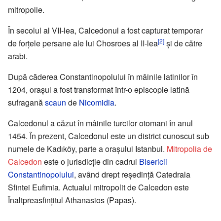
mitropolie.
În secolul al VII-lea, Calcedonul a fost capturat temporar
[2]
de forţele persane ale lui Chosroes al II-lea
şi de către
arabi.
După căderea Constantinopolului în mâinile latinilor în
1204, oraşul a fost transformat într-o episcopie latină
sufragană
scaun
de
Nicomidia
.
Calcedonul a căzut în mâinile turcilor otomani în anul
1454. În prezent, Calcedonul este un district cunoscut sub
numele de Kadıköy, parte a oraşului Istanbul.
Mitropolia de
Calcedon
este o jurisdicţie din cadrul
Bisericii
Constantinopolului
, având drept reşedinţă Catedrala
Sfintei Eufimia. Actualul mitropolit de Calcedon este
Înaltpreasfinţitul Athanasios (Papas).