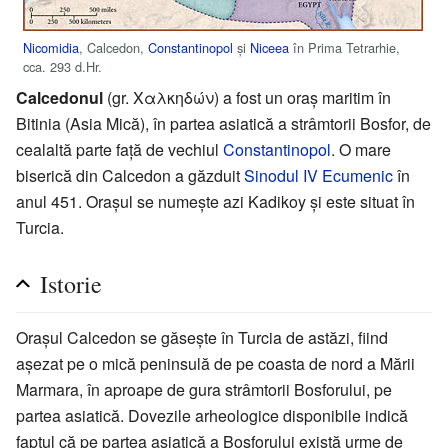
Nicomidia
, Calcedon,
Constantinopol
și
Niceea
în Prima Tetrarhie,
cca. 293 d.Hr.
Calcedonul
(gr. Χαλκηδών) a fost un oraș maritim în
Bitinia (Asia Mică), în partea asiatică a strâmtorii Bosfor, de
cealaltă parte față de vechiul
Constantinopol
. O mare
biserică din Calcedon a găzduit
Sinodul IV Ecumenic
în
anul 451. Orașul se numește azi Kadikoy și este situat în
Turcia.
Istorie
Oraşul Calcedon se găseşte în Turcia de astăzi, fiind
aşezat pe o mică peninsulă de pe coasta de nord a Mării
Marmara, în aproape de gura strâmtorii Bosforului, pe
partea asiatică. Dovezile arheologice disponibile indică
faptul că pe partea asiatică a Bosforului există urme de