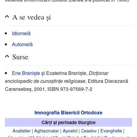
A se vedea și
Idiomelă
Automelă
Surse
Ene Braniște
și Ecaterina Braniște,
Dicționar
enciclopedic de cunoștințe religioase
, Editura Diecezană
Caransebeș, 2001, ISBN 973-97569-7-2
Imnografia Bisericii Ortodoxe
Cărți și perioade liturgice
Acatistier
|
Aghiazmatar
|
Apostol
|
Ceaslov
|
Evanghelie
|