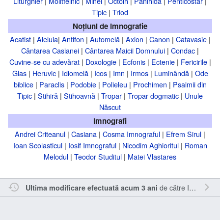
Liturghier
|
Molitfelnic
|
Minei
|
Octoih
|
Panihidă
|
Penticostar
|
Tipic
|
Triod
Noțiuni de imnografie
Acatist
|
Aleluia
|
Antifon
|
Automelă
|
Axion
|
Canon
|
Catavasie
|
Cântarea Casianei
|
Cântarea Maicii Domnului
|
Condac
|
Cuvine-se cu adevărat
|
Doxologie
|
Ecfonis
|
Ectenie
|
Fericirile
|
Glas
|
Heruvic
|
Idiomelă
|
Icos
|
Imn
|
Irmos
|
Luminândă
|
Ode
biblice
|
Paraclis
|
Podobie
|
Polieleu
|
Prochimen
|
Psalmii din
Tipic
|
Stihiră
|
Stihoavnă
|
Tropar
|
Tropar dogmatic
|
Unule
Născut
Imnografi
Andrei Criteanul
|
Casiana
|
Cosma Imnograful
|
Efrem Sirul
|
Ioan Scolasticul
|
Iosif Imnograful
|
Nicodim Aghioritul
|
Roman
Melodul
|
Teodor Studitul
|
Matei Vlastares
de către
Inistea
.
Ultima modificare efectuată acum 3 ani