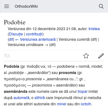
OrthodoxWiki
Podobie
Versiunea din 12 decembrie 2023 21:08, autor:
Inistea
(
Discuție
|
contribuții
)
(
dif
)
← Versiunea anterioară
| Versiunea curentă (dif) |
Versiunea următoare → (dif)
Podobia
(gr. ποδοβενα, τό —
podobena
= normă, model;
sl.
podobije
- „asemănător”) sau
prosomia
(gr.
προσόμοια
prosomia
= „asemănarea cu...”; gr. ,
προσόμοιος —
prosomoios
= asemănător) sau
asemănânda
este numele care se dă unui
tropar
imitat
după
automelă
, o
stihiră
care împrumută ritmul și melodia
ei unei alte stihiri automele din
minei
sau din
octoih
.