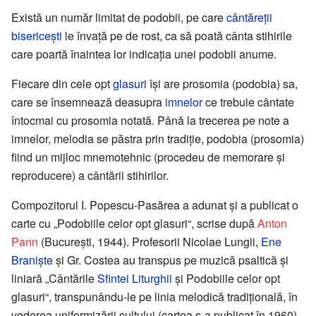
Există un număr limitat de podobii, pe care
cântăreții
bisericești
le învață pe de rost, ca să poată cânta stihirile
care poartă înaintea lor indicația unei podobii anume.
Fiecare din cele opt
glasuri
își are prosomia (podobia) sa,
care se însemnează deasupra
imnelor
ce trebuie cântate
întocmai cu prosomia notată. Până la trecerea pe note a
imnelor, melodia se păstra prin tradiție, podobia (prosomia)
fiind un mijloc mnemotehnic (procedeu de memorare și
reproducere) a cântării stihirilor.
Compozitorul I. Popescu-Pasărea a adunat și a publicat o
carte cu „Podobiile celor opt glasuri“, scrise după
Anton
Pann
(București, 1944). Profesorii Nicolae Lungii,
Ene
Braniște
și Gr. Costea au transpus pe muzică psaltică și
liniară „Cântările
Sfintei Liturghii
și Podobiile celor opt
glasuri“, transpunându-le pe linia melodică tradițională, în
vederea uniformizării cultului (cartea s-a publicat în 1960).