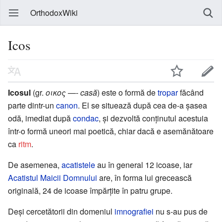
OrthodoxWiki
Icos
Icosul
(gr.
οικος
—-
casă
) este o formă de
tropar
făcând
parte dintr-un
canon
. El se situează după cea de-a șasea
odă, imediat după
condac
, și dezvoltă conținutul acestuia
într-o formă uneori mai poetică, chiar dacă e asemănătoare
ca
ritm
.
De asemenea,
acatistele
au în general 12 icoase, iar
Acatistul Maicii Domnului
are, în forma lui grecească
originală, 24 de icoase împărțite în patru grupe.
Deși cercetătorii din domeniul
imnografiei
nu s-au pus de