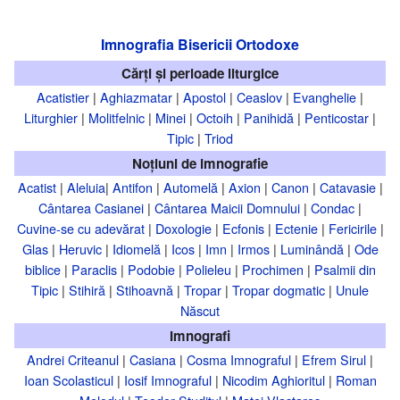
Imnografia Bisericii Ortodoxe
Cărți și perioade liturgice
Acatistier
|
Aghiazmatar
|
Apostol
|
Ceaslov
|
Evanghelie
|
Liturghier
|
Molitfelnic
|
Minei
|
Octoih
|
Panihidă
|
Penticostar
|
Tipic
|
Triod
Noțiuni de imnografie
Acatist
|
Aleluia
|
Antifon
|
Automelă
|
Axion
|
Canon
|
Catavasie
|
Cântarea Casianei
|
Cântarea Maicii Domnului
|
Condac
|
Cuvine-se cu adevărat
|
Doxologie
|
Ecfonis
|
Ectenie
|
Fericirile
|
Glas
|
Heruvic
|
Idiomelă
|
Icos
|
Imn
|
Irmos
|
Luminândă
|
Ode
biblice
|
Paraclis
|
Podobie
|
Polieleu
|
Prochimen
|
Psalmii din
Tipic
|
Stihiră
|
Stihoavnă
|
Tropar
|
Tropar dogmatic
|
Unule
Născut
Imnografi
Andrei Criteanul
|
Casiana
|
Cosma Imnograful
|
Efrem Sirul
|
Ioan Scolasticul
|
Iosif Imnograful
|
Nicodim Aghioritul
|
Roman