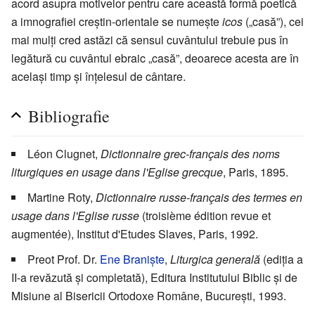
acord asupra motivelor pentru care această formă poetică
a imnografiei creștin-orientale se numește
icos
(„casă”), cei
mai mulți cred astăzi că sensul cuvântului trebuie pus în
legătură cu cuvântul ebraic „casă”, deoarece acesta are în
același timp și înțelesul de cântare.
Bibliografie
Léon Clugnet,
Dictionnaire grec-français des noms
liturgiques en usage dans l'Eglise grecque
, Paris, 1895.
Martine Roty,
Dictionnaire russe-français des termes en
usage dans l'Eglise russe
(troisième édition revue et
augmentée), Institut d'Etudes Slaves, Paris, 1992.
Preot Prof. Dr.
Ene Braniște
,
Liturgica generală
(ediția a
II-a revăzută și completată), Editura Institutului Biblic și de
Misiune al Bisericii Ortodoxe Române, București, 1993.