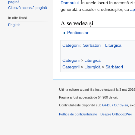
pagină
Domnului
. În unele locuri în această zi
Citează această pagină
generală a caselor credincioșilor, cu
ap
În alte limbi
A se vedea și
English
Penticostar
Categorii
:
Sărbători
Liturgică
Categorii
>
Liturgică
Categorii
>
Liturgică
>
Sărbători
Ultima editare a paginii a fost efectuată la 3 mai 201
Pagina a fost accesată de 54.900 de ori.
Conținutul este disponibil sub
GFDL / CC by-sa
, exc
Politica de confidențialitate
Despre OrthodoxWiki