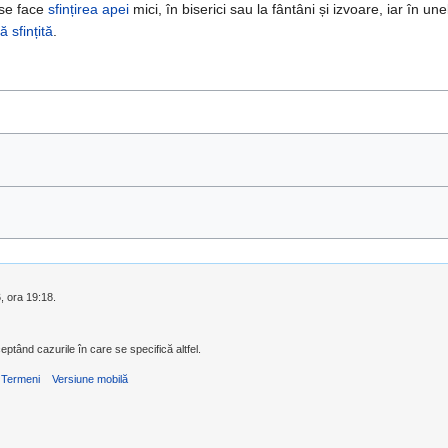
 se face
sfințirea apei
mici, în biserici sau la fântâni și izvoare, iar în une
ă sfințită
.
6, ora 19:18.
eptând cazurile în care se specifică altfel.
Termeni
Versiune mobilă