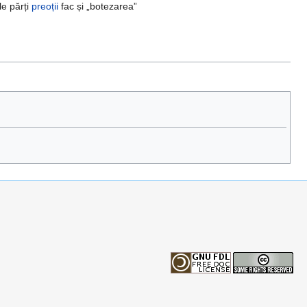
le părți
preoții
fac și „botezarea”