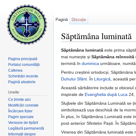
Pagină
Discuție
Săptămâna luminată
Salt la:
navigare
,
căutare
Săptămâna luminată
este prima săp
mai numește și
Săptămâna reînnoită
Pagina principală
termină în
duminica
următoare, numit
Portalul comunității
Cafenea
Pentru creștinii ortodocși, Săptămâna 
Schimbări recente
Duhului Sfânt
. În
Liturgică
, această pe
Pagină aleatorie
Această sărbătorire include și obiceiul 
Unelte
inspirate de
Evanghelia după Luca
24, 
Ce trimite aici
Slujbele din Săptămâna Luminată se ț
Modificări corelate
simbolizează ușa deschisă de la mormân
Încărcare fișier
În plus, în Săptămâna Luminată este i
Pagini speciale
Versiune de tipărit
post anterior Sfintelor Paști. În Săptă
Legătură permanentă
Vinerea din Săptămâna luminată este
Informații despre