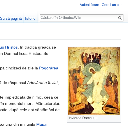
Autentificare
Cereți un cont
Căutare
Sursă pagină
Istoric
sus Hristos
. În tradiția greacă se
rin Domnul Iisus Hristos. Se
ă cincizeci de zile la
Pogorârea
ă de răspunsul
Adevărat a înviat
,
e împiedicată de nimic, ceea ce
în momentul morții Mântuitorului.
 astfel după cele opt săptămâni de
Învierea Domnului
ea una din minunile
Maicii