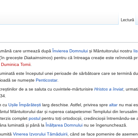
Lectură
tămână care urmează după
Învierea Domnului
și Mântuitorului nostru
Ii
(în grecește
Diakaimsimos
) pentru că întreaga creație este reînnoită p
ă
Duminica Tomii
.
luminată este începutul unei perioade de sărbătoare care se termină dup
rioadă se numește
Penticostar
.
creștinilor de a se saluta cu cuvintele-mărturisire
Hristos a înviat
, urmat
34.
in cu
Ușile Împărătești
larg deschise. Astfel, privirea spre
altar
nu mai est
tul Mântuitorului dar și ruperea catapetesmei Templului din Ierusalim 
nterzis complet
postul
pentru toți ortodocșii, credincioșii întremându-se
mâna luminată și până la
Înălțarea Domnului
nu se îngenunchează.
 numită
Vinerea Izvorului Tămăduirii
, când se face pomenire de asemen