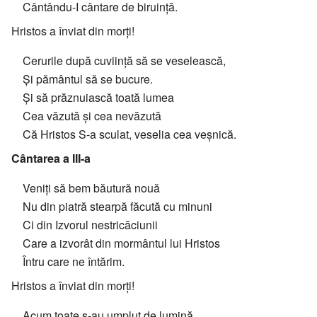
Cântându-I cântare de biruință.
Hristos a înviat din morți!
Cerurile după cuviință să se veselească,
Și pământul să se bucure.
Și să prăznuiască toată lumea
Cea văzută și cea nevăzută
Că Hristos S-a sculat, veselia cea veșnică.
Cântarea a III-a
Veniți să bem băutură nouă
Nu din piatră stearpă făcută cu minuni
Ci din Izvorul nestricăciunii
Care a izvorât din mormântul lui Hristos
Întru care ne întărim.
Hristos a înviat din morți!
Acum toate s-au umplut de lumină