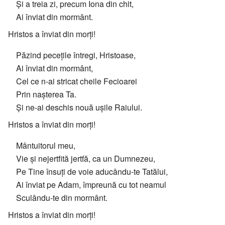
Și a treia zi, precum Iona din chit,
Ai înviat din mormânt.
Hristos a înviat din morți!
Păzind pecețile întregi, Hristoase,
Ai înviat din mormânt,
Cel ce n-ai stricat cheile Fecioarei
Prin nașterea Ta.
Și ne-ai deschis nouă ușile Raiului.
Hristos a înviat din morți!
Mântuitorul meu,
Vie și nejertfită jertfă, ca un Dumnezeu,
Pe Tine însuți de voie aducându-te Tatălui,
Ai înviat pe Adam, împreună cu tot neamul
Sculându-te din mormânt.
Hristos a înviat din morți!