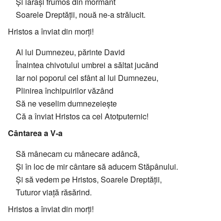
Și iarăși frumos din mormânt
Soarele Dreptății, nouă ne-a strălucit.
Hristos a înviat din morți!
Al lui Dumnezeu, părinte David
Înaintea chivotului umbrei a săltat jucând
Iar noi poporul cel sfânt al lui Dumnezeu,
Plinirea închipuirilor văzând
Să ne veselim dumnezeiește
Că a înviat Hristos ca cel Atotputernic!
Cântarea a V-a
Să mânecam cu mânecare adâncă,
Și în loc de mir cântare să aducem Stăpânului.
Și să vedem pe Hristos, Soarele Dreptății,
Tuturor viață răsărind.
Hristos a înviat din morți!