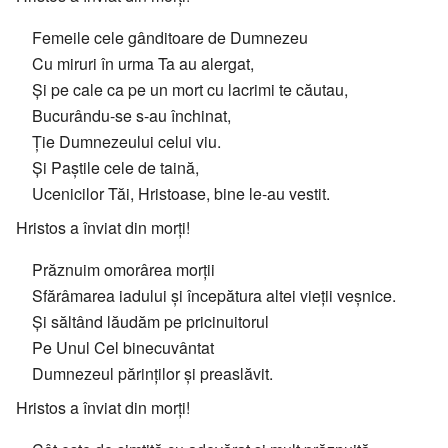
Femeile cele gânditoare de Dumnezeu
Cu miruri în urma Ta au alergat,
Și pe cale ca pe un mort cu lacrimi te căutau,
Bucurându-se s-au închinat,
Ție Dumnezeului celui viu.
Și Paștile cele de taină,
Ucenicilor Tăi, Hristoase, bine le-au vestit.
Hristos a înviat din morți!
Prăznuim omorârea morții
Sfărâmarea iadului și începătura altei vieții veșnice.
Și săltând lăudăm pe pricinuitorul
Pe Unul Cel binecuvântat
Dumnezeul părinților și preaslăvit.
Hristos a înviat din morți!