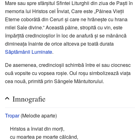
Mare sau spre sfârșitul Sfintei Liturghii din ziua de Paști în
memoria lui Hristos cel Înviat, Care este „Pâinea Vieții
Eterne coborâtă din Ceruri și care ne hrănește cu hrana
milei Sale divine.” Această pâine, stropită cu vin, este
împărțită credincioșilor în loc de anafură și se mănâncă
dimineața înainte de orice altceva pe toată durata
Săptămânii Luminate
.
De asemenea, credincioșii schimbă între ei sau ciocnesc
ouă vopsite cu vopsea roșie. Oul roșu simbolizează viața
cea nouă, primită prin Sângele Mântuitorului.
Imnografie
Tropar
(Melodie aparte)
Hristos a înviat din morți,
cu moartea pe moarte călcând,