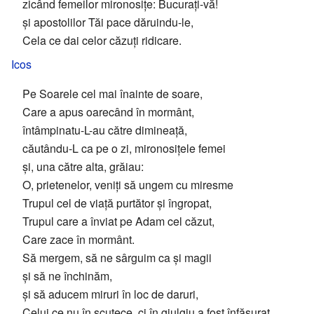
zicând femeilor mironosițe: Bucurați-vă!
și apostolilor Tăi pace dăruindu-le,
Cela ce dai celor căzuți ridicare.
Icos
Pe Soarele cel mai înainte de soare,
Care a apus oarecând în mormânt,
întâmpinatu-L-au către dimineață,
căutându-L ca pe o zi, mironosițele femei
și, una către alta, grăiau:
O, prietenelor, veniți să ungem cu miresme
Trupul cel de viață purtător și îngropat,
Trupul care a înviat pe Adam cel căzut,
Care zace în mormânt.
Să mergem, să ne sârguim ca și magii
și să ne închinăm,
și să aducem miruri în loc de daruri,
Celui ce nu în scutece, ci în giulgiu a fost înfășurat,