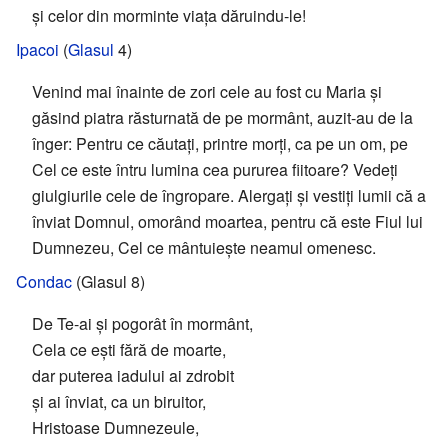
și celor din morminte viața dăruindu-le!
Ipacoi
(
Glasul
4)
Venind mai înainte de zori cele au fost cu Maria și
găsind piatra răsturnată de pe mormânt, auzit-au de la
înger: Pentru ce căutați, printre morți, ca pe un om, pe
Cel ce este întru lumina cea pururea fiitoare? Vedeți
giulgiurile cele de îngropare. Alergați și vestiți lumii că a
înviat Domnul, omorând moartea, pentru că este Fiul lui
Dumnezeu, Cel ce mântuiește neamul omenesc.
Condac
(Glasul 8)
De Te-ai și pogorât în mormânt,
Cela ce ești fără de moarte,
dar puterea iadului ai zdrobit
și ai înviat, ca un biruitor,
Hristoase Dumnezeule,