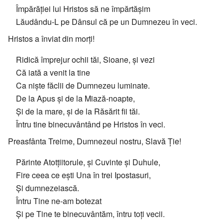
Împărăției lui Hristos să ne împărtășim
Lăudându-L pe Dânsul că pe un Dumnezeu în veci.
Hristos a înviat din morți!
Ridică împrejur ochii tăi, Sioane, și vezi
Că iată a venit la tine
Ca niște făclii de Dumnezeu luminate.
De la Apus și de la Miază-noapte,
Și de la mare, și de la Răsărit fii tăi.
Întru tine binecuvântând pe Hristos în veci.
Preasfânta Treime, Dumnezeul nostru, Slavă Ție!
Părinte Atotțiitorule, și Cuvinte și Duhule,
Fire ceea ce ești Una în trei Ipostasuri,
Și dumnezeiască.
Întru Tine ne-am botezat
Și pe Tine te binecuvântăm, întru toți vecii.