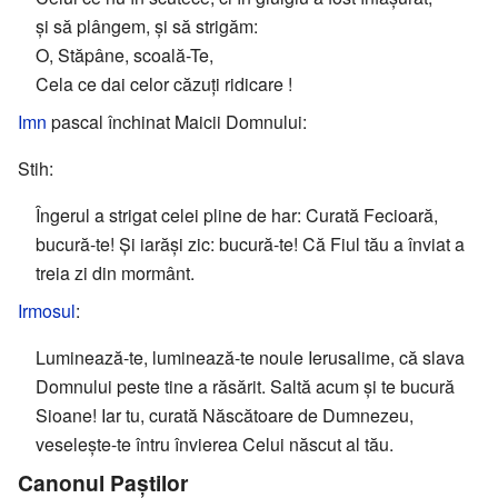
și să plângem, și să strigăm:
O, Stăpâne, scoală-Te,
Cela ce dai celor căzuți ridicare !
Imn
pascal închinat Maicii Domnului:
Stih:
Îngerul a strigat celei pline de har: Curată Fecioară,
bucură-te! Și iarăși zic: bucură-te! Că Fiul tău a înviat a
treia zi din mormânt.
Irmosul
:
Luminează-te, luminează-te noule Ierusalime, că slava
Domnului peste tine a răsărit. Saltă acum și te bucură
Sioane! Iar tu, curată Născătoare de Dumnezeu,
veselește-te întru învierea Celui născut al tău.
Canonul Paștilor