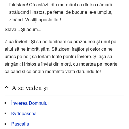
întristare! Că astăzi, din mormânt ca dintr-o cămară
strălucind Hristos, pe femei de bucurie le-a umplut,
zicând: Vestiți apostolilor!
Slavă... Și acum...
Ziua Învierii! Și să ne luminăm cu prăznuirea și unul pe
altul să ne îmbrățișăm. Să zicem fraților și celor ce ne
urăsc pe noi; să iertăm toate pentru Înviere. Și așa să
strigăm: Hristos a înviat din morți, cu moartea pe moarte
călcând și celor din morminte viață dăruindu-le!
A se vedea și
Învierea Domnului
Kyriopascha
Pascalia