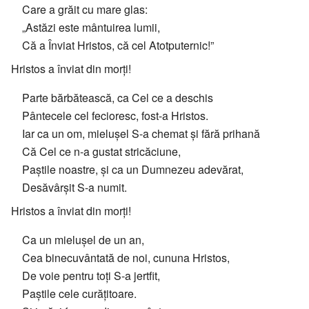
Care a grăit cu mare glas:
„Astăzi este mântuirea lumii,
Că a Înviat Hristos, că cel Atotputernic!”
Hristos a înviat din morți!
Parte bărbătească, ca Cel ce a deschis
Pântecele cel fecioresc, fost-a Hristos.
Iar ca un om, mielușel S-a chemat și fără prihană
Că Cel ce n-a gustat stricăciune,
Paștile noastre, și ca un Dumnezeu adevărat,
Desăvârșit S-a numit.
Hristos a înviat din morți!
Ca un mielușel de un an,
Cea binecuvântată de noi, cununa Hristos,
De voie pentru toți S-a jertfit,
Paștile cele curățitoare.