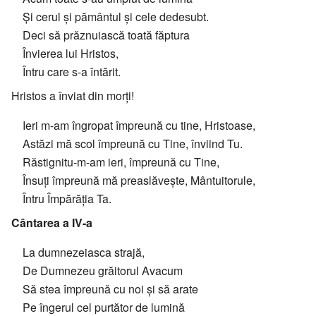
Și cerul și pământul și cele dedesubt.
Deci să prăznuiască toată făptura
Învierea lui Hristos,
Întru care s-a întărit.
Hristos a înviat din morți!
Ieri m-am îngropat împreună cu tine, Hristoase,
Astăzi mă scol împreună cu Tine, înviind Tu.
Răstignitu-m-am ieri, împreună cu Tine,
Însuți împreună mă preaslăvește, Mântuitorule,
Întru Împărăția Ta.
Cântarea a IV-a
La dumnezeiasca strajă,
De Dumnezeu grăitorul Avacum
Să stea împreună cu noi și să arate
Pe îngerul cel purtător de lumină