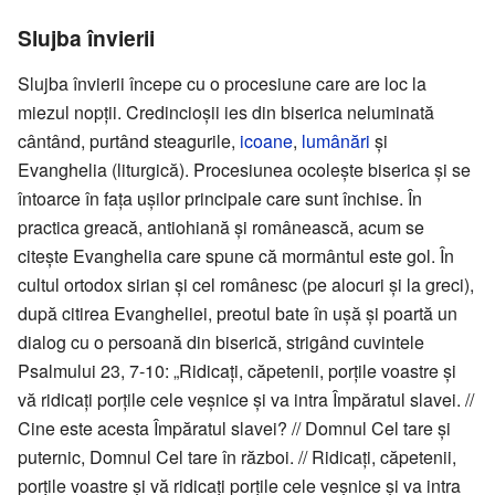
Slujba învierii
Slujba învierii începe cu o procesiune care are loc la
miezul nopții. Credincioșii ies din biserica neluminată
cântând, purtând steagurile,
icoane
,
lumânări
și
Evanghelia (liturgică). Procesiunea ocolește biserica și se
întoarce în fața ușilor principale care sunt închise. În
practica greacă, antiohiană și românească, acum se
citește Evanghelia care spune că mormântul este gol. În
cultul ortodox sirian și cel românesc (pe alocuri și la greci),
după citirea Evangheliei, preotul bate în ușă și poartă un
dialog cu o persoană din biserică, strigând cuvintele
Psalmului 23, 7-10: „Ridicați, căpetenii, porțile voastre și
vă ridicați porțile cele veșnice și va intra Împăratul slavei. //
Cine este acesta Împăratul slavei? // Domnul Cel tare și
puternic, Domnul Cel tare în război. // Ridicați, căpetenii,
porțile voastre și vă ridicați porțile cele veșnice și va intra