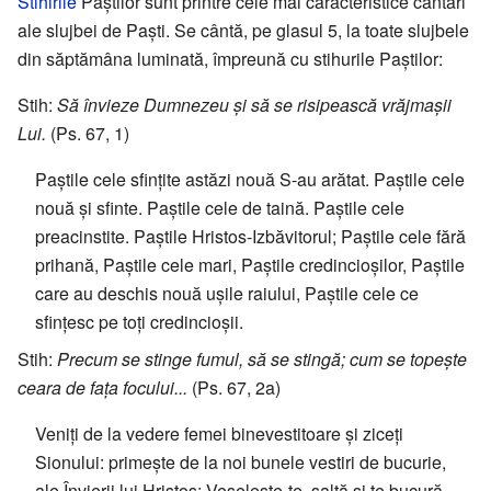
Stihirile
Paștilor sunt printre cele mai caracteristice cântări
ale slujbei de Paști. Se cântă, pe glasul 5, la toate slujbele
din săptămâna luminată, împreună cu stihurile Paștilor:
Stih:
Să învieze Dumnezeu și să se risipească vrăjmașii
Lui.
(Ps. 67, 1)
Paștile cele sfințite astăzi nouă S-au arătat. Paștile cele
nouă și sfinte. Paștile cele de taină. Paștile cele
preacinstite. Paștile Hristos-Izbăvitorul; Paștile cele fără
prihană, Paștile cele mari, Paștile credincioșilor, Paștile
care au deschis nouă ușile raiului, Paștile cele ce
sfințesc pe toți credincioșii.
Stih:
Precum se stinge fumul, să se stingă; cum se topește
ceara de fața focului...
(Ps. 67, 2a)
Veniți de la vedere femei binevestitoare și ziceți
Sionului: primește de la noi bunele vestiri de bucurie,
ale Învierii lui Hristos; Veselește-te, saltă și te bucură,