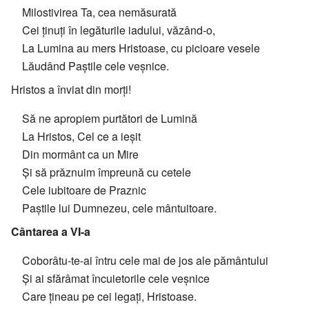
Milostivirea Ta, cea nemăsurată
Cei ținuți în legăturile iadului, văzând-o,
La Lumina au mers Hristoase, cu picioare vesele
Lăudând Paștile cele veșnice.
Hristos a înviat din morți!
Să ne apropiem purtători de Lumină
La Hristos, Cel ce a ieșit
Din mormânt ca un Mire
Și să prăznuim împreună cu cetele
Cele iubitoare de Praznic
Paștile lui Dumnezeu, cele mântuitoare.
Cântarea a VI-a
Coborâtu-te-ai întru cele mai de jos ale pământului
Și ai sfărâmat încuietorile cele veșnice
Care țineau pe cei legați, Hristoase.