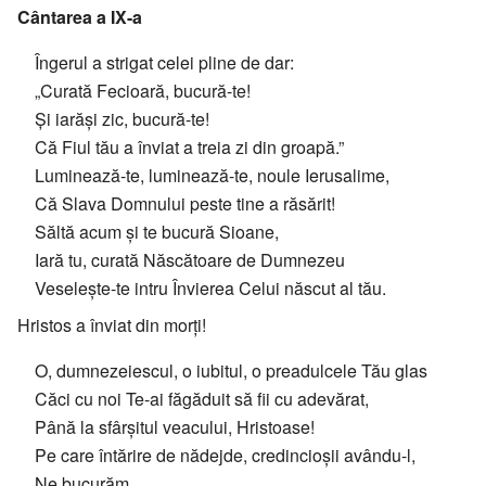
Cântarea a IX-a
Îngerul a strigat celei pline de dar:
„Curată Fecioară, bucură-te!
Și iarăși zic, bucură-te!
Că Fiul tău a înviat a treia zi din groapă.”
Luminează-te, luminează-te, noule Ierusalime,
Că Slava Domnului peste tine a răsărit!
Săltă acum și te bucură Sioane,
Iară tu, curată Născătoare de Dumnezeu
Veselește-te intru Învierea Celui născut al tău.
Hristos a înviat din morți!
O, dumnezeiescul, o iubitul, o preadulcele Tău glas
Căci cu noi Te-ai făgăduit să fii cu adevărat,
Până la sfârșitul veacului, Hristoase!
Pe care întărire de nădejde, credincioșii avându-l,
Ne bucurăm.