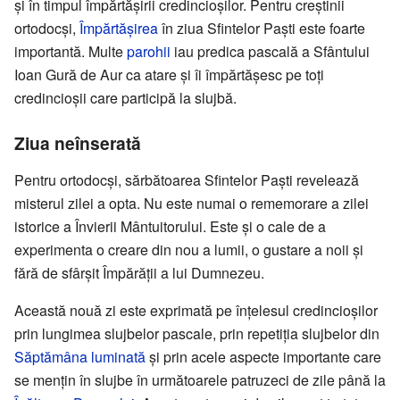
și în timpul împărtășirii credincioșilor. Pentru creștinii
ortodocși,
Împărtășirea
în ziua Sfintelor Paști este foarte
importantă. Multe
parohii
iau predica pascală a Sfântului
Ioan Gură de Aur ca atare și îi împărtășesc pe toți
credincioșii care participă la slujbă.
Ziua neînserată
Pentru ortodocși, sărbătoarea Sfintelor Paști revelează
misterul zilei a opta. Nu este numai o rememorare a zilei
istorice a Învierii Mântuitorului. Este și o cale de a
experimenta o creare din nou a lumii, o gustare a noii și
fără de sfârșit Împărății a lui Dumnezeu.
Această nouă zi este exprimată pe înțelesul credincioșilor
prin lungimea slujbelor pascale, prin repetiția slujbelor din
Săptămâna luminată
și prin acele aspecte importante care
se mențin în slujbe în următoarele patruzeci de zile până la