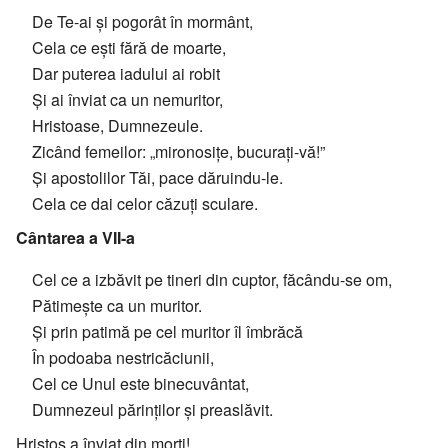
De Te-ai și pogorât în mormânt,
Cela ce ești fără de moarte,
Dar puterea iadului ai robit
Și ai înviat ca un nemuritor,
Hristoase, Dumnezeule.
Zicând femeilor: „mironosițe, bucurați-vă!”
Și apostolilor Tăi, pace dăruindu-le.
Cela ce dai celor căzuți sculare.
Cântarea a VII-a
Cel ce a izbăvit pe tineri din cuptor, făcându-se om,
Pătimește ca un muritor.
Și prin patimă pe cel muritor îl îmbrăcă
În podoaba nestricăciunii,
Cel ce Unul este binecuvântat,
Dumnezeul părinților și preaslăvit.
Hristos a înviat din morți!