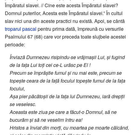
Împăratul slavei. // Cine este acesta Împăratul slavei?
Domnul puterilor, Acesta este Împăratul slavei.” În cultul
slav nici una din aceste practici nu există. Apoi, se cântă
troparul pascal
pentru prima dată, împreună cu versurile
Psalmului 67 (68) care vor preceda toate slujbele acestei
perioade:
Înviază Dumnezeu risipindu-se vrăjmașii Lui, și fugind
de la fața Lui toți cei ce-L urăsc pe El !
Precum se împrăștie fumul și nu mai este, precum se
topește ceara de la față focului topește fumul de la fața
focului,
Așa pier păcătoșii de la fața lui Dumnezeu, iară drepții
se veselesc.
Aceasta este ziua pe care a făcut-o Domnul, să ne
bucurăm și să ne veselim întru ea!
Hristos a înviat din morți, cu moartea pe moarte călcând,