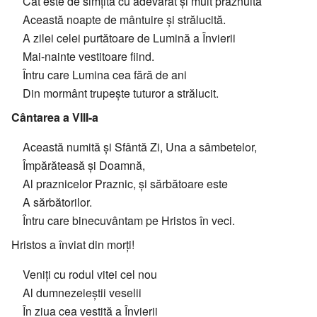
Cât este de simțită cu adevărat și mult prăznuită
Această noapte de mântuire și strălucită.
A zilei celei purtătoare de Lumină a Învierii
Mai-nainte vestitoare fiind.
Întru care Lumina cea fără de ani
Din mormânt trupește tuturor a strălucit.
Cântarea a VIII-a
Această numită și Sfântă Zi, Una a sâmbetelor,
Împărăteasă și Doamnă,
Al praznicelor Praznic, și sărbătoare este
A sărbătorilor.
Întru care binecuvântam pe Hristos în veci.
Hristos a înviat din morți!
Veniți cu rodul vitei cel nou
Al dumnezeieștii veselii
În ziua cea vestită a Învierii