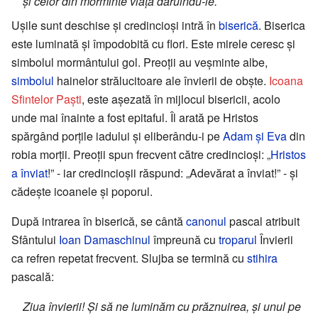
și celor din morminte viață dăruindu-le.
Ușile sunt deschise și credincioși intră în
biserică
. Biserica
este luminată și împodobită cu flori. Este mirele ceresc și
simbolul mormântului gol. Preoții au veșminte albe,
simbolul
hainelor strălucitoare ale învierii de obște.
Icoana
Sfintelor Paști
, este așezată în mijlocul bisericii, acolo
unde mai înainte a fost epitaful. Îl arată pe Hristos
spărgând porțile iadului și eliberându-i pe
Adam și Eva
din
robia morții. Preoții spun frecvent către credincioși: „
Hristos
a înviat
!” - iar credincioșii răspund: „Adevărat a înviat!” - și
cădește icoanele și poporul.
După intrarea în biserică, se cântă
canonul
pascal atribuit
Sfântului
Ioan Damaschinul
împreună cu
troparul
Învierii
ca refren repetat frecvent. Slujba se termină cu
stihira
pascală:
Ziua învierii! Și să ne luminăm cu prăznuirea, și unul pe