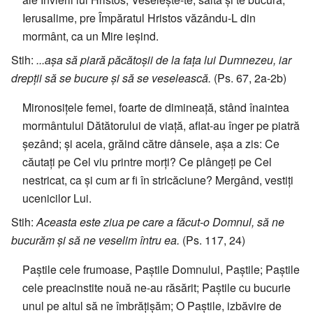
Ierusalime, pre Împăratul Hristos văzându-L din
mormânt, ca un Mire ieșind.
Stih:
...așa să piară păcătoșii de la fața lui Dumnezeu, iar
drepții să se bucure și să se veselească.
(Ps. 67, 2a-2b)
Mironosițele femei, foarte de dimineață, stând înaintea
mormântului Dătătorului de viață, aflat-au înger pe piatră
șezând; și acela, grăind către dânsele, așa a zis: Ce
căutați pe Cel viu printre morți? Ce plângeți pe Cel
nestricat, ca și cum ar fi în stricăciune? Mergând, vestiți
ucenicilor Lui.
Stih:
Aceasta este ziua pe care a făcut-o Domnul, să ne
bucurăm și să ne veselim întru ea.
(Ps. 117, 24)
Paștile cele frumoase, Paștile Domnului, Paștile; Paștile
cele preacinstite nouă ne-au răsărit; Paștile cu bucurie
unul pe altul să ne îmbrățișăm; O Paștile, izbăvire de