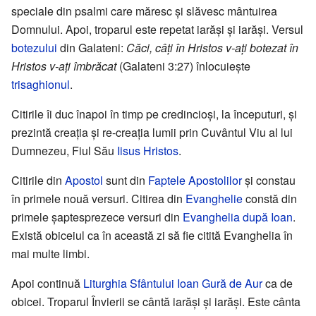
speciale din psalmi care măresc și slăvesc mântuirea
Domnului. Apoi, troparul este repetat iarăși și iarăși. Versul
botezului
din Galateni:
Căci, câți în Hristos v-ați botezat în
Hristos v-ați îmbrăcat
(Galateni 3:27) înlocuiește
trisaghionul
.
Citirile îi duc înapoi în timp pe credincioși, la începuturi, și
prezintă creația și re-creația lumii prin Cuvântul Viu al lui
Dumnezeu, Fiul Său
Iisus Hristos
.
Citirile din
Apostol
sunt din
Faptele Apostolilor
și constau
în primele nouă versuri. Citirea din
Evanghelie
constă din
primele șaptesprezece versuri din
Evanghelia după Ioan
.
Există obiceiul ca în această zi să fie citită Evanghelia în
mai multe limbi.
Apoi continuă
Liturghia Sfântului Ioan Gură de Aur
ca de
obicei. Troparul Învierii se cântă iarăși și iarăși. Este cânta