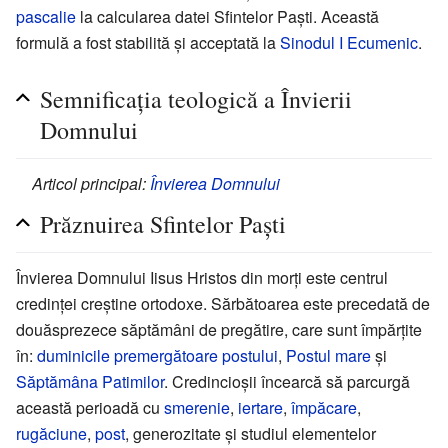
pascalie
la calcularea datei Sfintelor Paști. Această
formulă a fost stabilită și acceptată la
Sinodul I Ecumenic
.
Semnificația teologică a Învierii
Domnului
Articol principal:
Învierea Domnului
Prăznuirea Sfintelor Paști
Învierea Domnului Iisus Hristos din morți este centrul
credinței creștine ortodoxe. Sărbătoarea este precedată de
douăsprezece săptămâni de pregătire, care sunt împărțite
în:
duminicile premergătoare postului
,
Postul mare
și
Săptămâna Patimilor
. Credincioșii încearcă să parcurgă
această perioadă cu
smerenie
,
iertare
,
împăcare
,
rugăciune
,
post
, generozitate și studiul elementelor