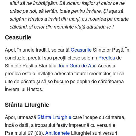
altul să ne îmbrățișăm. Să zicem: fraților și celor ce ne
urăsc pe noi; să iertăm toate pentru Înviere. Și așa să
strigăm: Hristos a înviat din morți, cu moartea pe moarte
călcând, și celor din morminte viață dăruindu-le !
Ceasurile
Apoi, în unele tradiții, se cântă
Ceasurile
Sfintelor Paști. În
concluzie, preotul sau preoții citesc solemn
Predica
de
Sfintele Paști a Sfântului
Ioan Gură de Aur
. Această
predică este o invitație adresată tuturor credincioșilor să
uite de păcate și să se bucure pe deplin de sărbătoarea
Învierii lui Hristos.
Sfânta Liturghie
Apoi, urmează
Sfânta Liturghie
care începe cu cântarea,
încă o dată, a troparului festiv împreună cu versurile
Psalmului 67 (68).
Antifoanele
Liturghiei sunt versuri