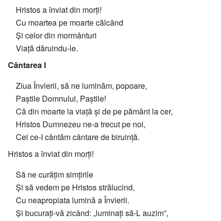
Hristos a înviat din morți!
Cu moartea pe moarte călcând
Și celor din mormânturi
Viață dăruindu-le.
Cântarea I
Ziua Învierii, să ne luminăm, popoare,
Paștile Domnului, Paștile!
Că din moarte la viață și de pe pământ la cer,
Hristos Dumnezeu ne-a trecut pe noi,
Cei ce-I cântăm cântare de biruință.
Hristos a înviat din morți!
Să ne curățim simțirile
Și să vedem pe Hristos strălucind,
Cu neapropiata lumină a Învierii.
Și bucurați-vă zicând: „luminați să-L auzim”,