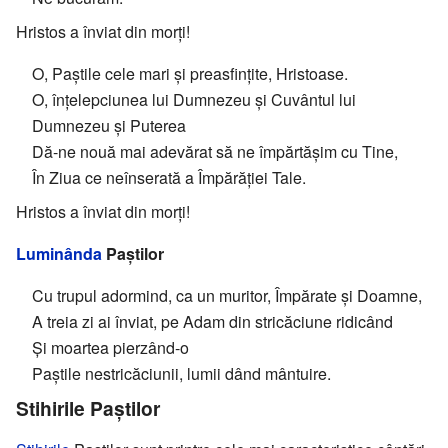
Hristos a înviat din morți!
O, Paștile cele mari și preasfințite, Hristoase.
O, înțelepciunea lui Dumnezeu și Cuvântul lui
Dumnezeu și Puterea
Dă-ne nouă mai adevărat să ne împărtășim cu Tine,
În Ziua ce neînserată a Împărăției Tale.
Hristos a înviat din morți!
Luminânda
Paștilor
Cu trupul adormind, ca un muritor, Împărate și Doamne,
A treia zi ai înviat, pe Adam din stricăciune ridicând
Și moartea pierzând-o
Paștile nestricăciunii, lumii dând mântuire.
Stihirile Paștilor