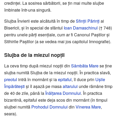
credinței. La sosirea sărbătorii, se țin mai multe slujbe
îmbinate într-una singură.
Slujba Învierii este alcătuită în timp de
Sfinții Părinți
ai
Bisericii, și în special de sfântul
Ioan Damaschinul
(† 748)
pentru unele părți esențiale, cum ar fi Canonul Paștilor și
Stihirile Paștilor (a se vedea mai jos capitolul Imnografie).
Slujba de la miezul nopții
La ceva timp după miezul nopții din
Sâmbăta Mare
se ține
slujba numită Slujba de la miezul nopții. În practica slavă,
preotul
intră în mormânt și ia
epitaful
, îl duce prin
Ușile
Împărătești
și îl așază pe masa
altarului
unde rămâne timp
de 40 de zile, până la
Înălțarea Domnului
. În practica
bizantină, epitaful este deja scos din mormânt (în timpul
slujbei numită
Prohodul Domnului
din
Vinerea Mare
,
seara).