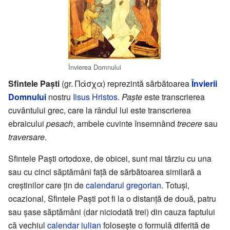
Învierea Domnului
Sfintele Paști
(gr. Πάσχα) reprezintă sărbătoarea
Învierii
Domnului
nostru
Iisus Hristos
.
Paște
este transcrierea
cuvântului grec, care la rândul lui este transcrierea
ebraicului
pesach
, ambele cuvinte însemnând
trecere
sau
traversare
.
Sfintele Paști ortodoxe, de obicei, sunt mai târziu cu una
sau cu cinci săptămâni față de sărbătoarea similară a
creștinilor care țin de
calendarul gregorian
. Totuși,
ocazional, Sfintele Paști pot fi la o distanță de două, patru
sau șase săptămâni (dar niciodată trei) din cauza faptului
că vechiul
calendar iulian
folosește o formulă diferită de