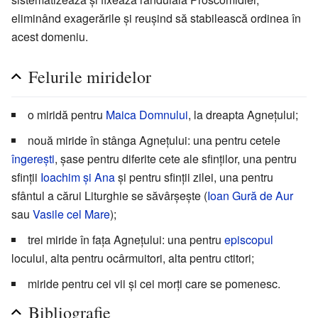
eliminând exagerările și reușind să stabilească ordinea în
acest domeniu.
Felurile miridelor
o miridă pentru
Maica Domnului
, la dreapta Agnețului;
nouă miride în stânga Agnețului: una pentru cetele
îngerești
, șase pentru diferite cete ale sfinților, una pentru
sfinții
Ioachim și Ana
și pentru sfinții zilei, una pentru
sfântul a cărui Liturghie se săvârșește (
Ioan Gură de Aur
sau
Vasile cel Mare
);
trei miride în fața Agnețului: una pentru
episcopul
locului, alta pentru ocârmuitori, alta pentru ctitori;
miride pentru cei vii și cei morți care se pomenesc.
Bibliografie