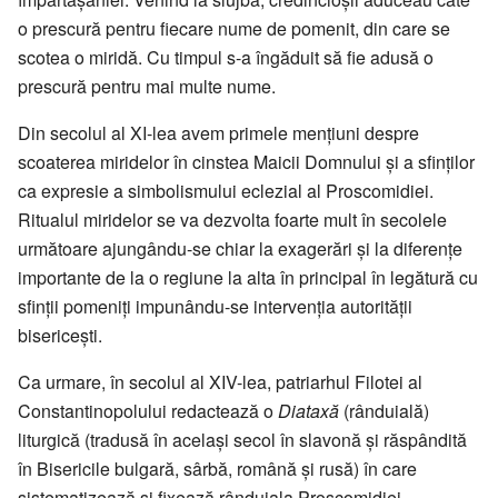
o prescură pentru fiecare nume de pomenit, din care se
scotea o miridă. Cu timpul s-a îngăduit să fie adusă o
prescură pentru mai multe nume.
Din secolul al XI-lea avem primele mențiuni despre
scoaterea miridelor în cinstea Maicii Domnului și a sfinților
ca expresie a simbolismului eclezial al Proscomidiei.
Ritualul miridelor se va dezvolta foarte mult în secolele
următoare ajungându-se chiar la exagerări și la diferențe
importante de la o regiune la alta în principal în legătură cu
sfinții pomeniți impunându-se intervenția autorității
bisericești.
Ca urmare, în secolul al XIV-lea, patriarhul Filotei al
Constantinopolului redactează o
Diataxă
(rânduială)
liturgică (tradusă în același secol în slavonă și răspândită
în Bisericile bulgară, sârbă, română și rusă) în care
sistematizează și fixează rânduiala Proscomidiei,