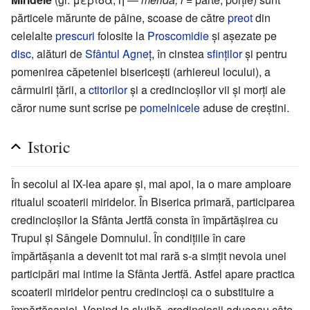
părticele mărunte de pâine, scoase de către
preot
din
celelalte
prescuri
folosite la
Proscomidie
și așezate pe
disc
, alături de
Sfântul Agneț
, în cinstea
sfinților
și pentru
pomenirea căpeteniei bisericești (arhiereul locului), a
cârmuirii țării, a
ctitorilor
și a credincioșilor vii și morți ale
căror nume sunt scrise pe
pomelnicele
aduse de creștini.
Istoric
În secolul al IX-lea apare și, mai apoi, ia o mare amploare
ritualul scoaterii miridelor. În Biserica primară, participarea
credincioșilor la Sfânta Jertfă consta în împărtășirea cu
Trupul și Sângele Domnului. În condițiile în care
împărtășania a devenit tot mai rară s-a simțit nevoia unei
participări mai intime la Sfânta Jertfă. Astfel apare practica
scoaterii miridelor pentru credincioși ca o substituire a
împărtășaniei. Venind la slujbă, credincioșii aduceau câte