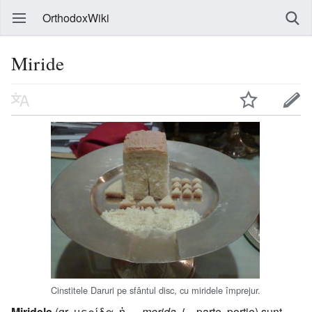
OrthodoxWiki
Miride
Cinstitele Daruri pe sfântul disc, cu miridele împrejur.
Miridele
(gr. μερίδα, ἡ —
merida, i
= parte, porţie) sunt