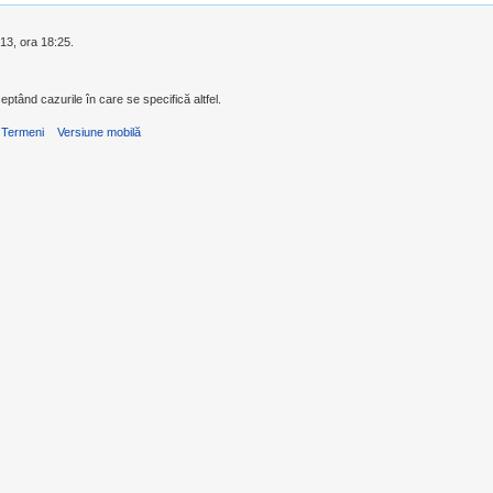
013, ora 18:25.
eptând cazurile în care se specifică altfel.
Termeni
Versiune mobilă