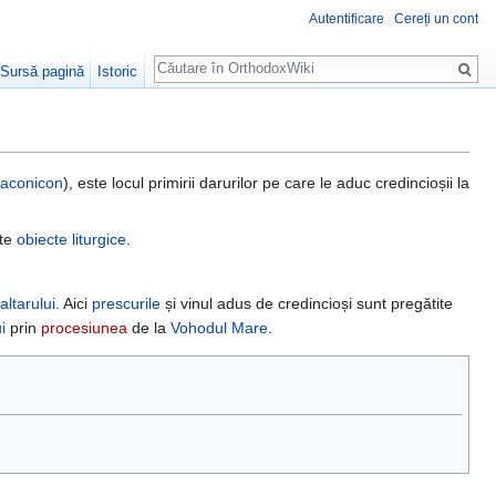
Autentificare
Cereți un cont
Căutare
Sursă pagină
Istoric
iaconicon
), este locul primirii darurilor pe care le aduc credincioșii la
lte
obiecte liturgice
.
altarului
. Aici
prescurile
și vinul adus de credincioși sunt pregătite
i
prin
procesiunea
de la
Vohodul Mare
.