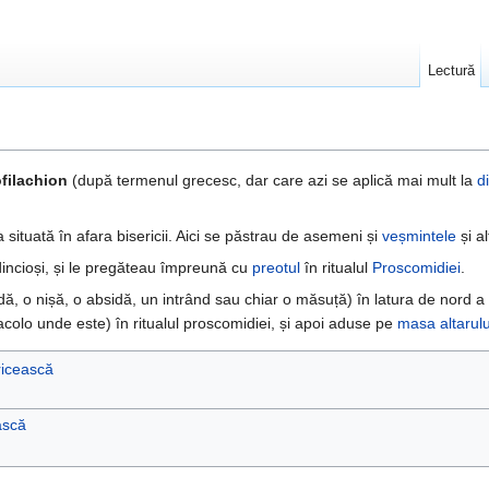
Lectură
filachion
(după termenul grecesc, dar care azi se aplică mai mult la
d
situată în afara bisericii. Aici se păstrau de asemeni și
veșmintele
și a
incioși, și le pregăteau împreună cu
preotul
în ritualul
Proscomidiei
.
idă, o nișă, o absidă, un intrând sau chiar o măsuță) în latura de nord a
colo unde este) în ritualul proscomidiei, și apoi aduse pe
masa altarulu
ricească
ască