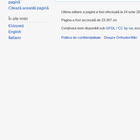
pagină
Citează această pagină
Ultima editare a paginii a fost efectuată la 24 iunie 2
În alte limbi
Pagina a fost accesată de 23.307 ori.
Ελληνικά
Conținutul este disponibil sub
GFDL / CC by-sa
, exc
English
Politica de confidențialitate
Despre OrthodoxWiki
Italiano