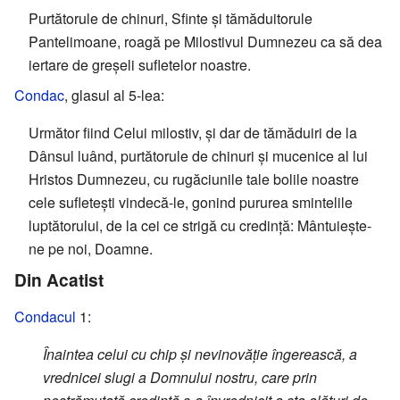
Purtătorule de chinuri, Sfinte și tămăduitorule
Pantelimoane, roagă pe Milostivul Dumnezeu ca să dea
iertare de greșeli sufletelor noastre.
Condac
, glasul al 5-lea:
Următor fiind Celui milostiv, și dar de tămăduiri de la
Dânsul luând, purtătorule de chinuri și mucenice al lui
Hristos Dumnezeu, cu rugăciunile tale bolile noastre
cele sufletești vindecă-le, gonind pururea smintelile
luptătorului, de la cei ce strigă cu credință: Mântuiește-
ne pe noi, Doamne.
Din Acatist
Condacul
1:
Înaintea celui cu chip și nevinovăție îngerească, a
vrednicei slugi a Domnului nostru, care prin