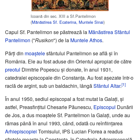
Icoană din sec. XIII a Sf.Pantelimon
(
Mănăstirea Sf. Ecaterina, Muntele Sinai
)
Capul Sf. Pantelimon se păstrează la
Mănăstirea Sfântul
Pantelimon
("
Rusikon
") de la
Muntele Athos
.
Părți din
moaștele
sfântului Pantelimon se află și în
România. Ele au fost aduse din Orientul apropiat de către
preotul
Dimitrie Popescu și donate, în anul 1931,
catedralei episcopale din Constanța. Au fost așezate într-o
[1]
raclă de argint, sub un baldachin, lângă
Sfântul Altar
.
În anul 1950, sediul episcopal a fost mutat la Galați, și
astfel, Preasfințitul Chesarie Păunescu,
Episcopul
Dunării
de Jos, a dus moaștele Sf. Pantelimon la Galați, unde au
rămas până în anul 1993, când, odată cu reînființarea
Arhiepiscopiei
Tomisului, IPS Lucian Florea a readus
sfintele moaște la Constanța, în Catedrala Arhiepiscopală