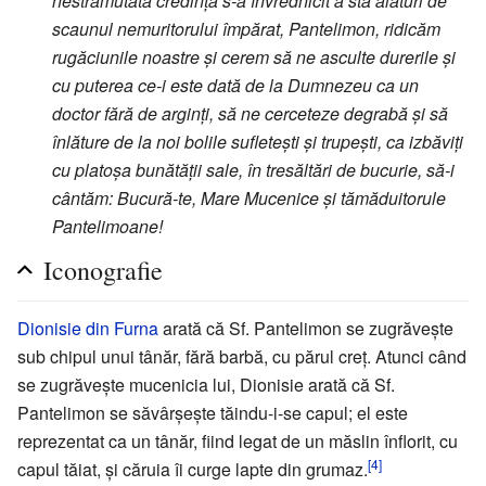
nestrămutată credință s-a învrednicit a sta alături de
scaunul nemuritorului împărat, Pantelimon, ridicăm
rugăciunile noastre și cerem să ne asculte durerile și
cu puterea ce-i este dată de la Dumnezeu ca un
doctor fără de arginți, să ne cerceteze degrabă și să
înlăture de la noi bolile sufletești și trupești, ca izbăviți
cu platoșa bunătății sale, în tresăltări de bucurie, să-i
cântăm: Bucură-te, Mare Mucenice și tămăduitorule
Pantelimoane!
Iconografie
Dionisie din Furna
arată că Sf. Pantelimon se zugrăvește
sub chipul unui tânăr, fără barbă, cu părul creț. Atunci când
se zugrăvește mucenicia lui, Dionisie arată că Sf.
Pantelimon se săvârșește tăindu-i-se capul; el este
reprezentat ca un tânăr, fiind legat de un măslin înflorit, cu
[4]
capul tăiat, și căruia îi curge lapte din grumaz.