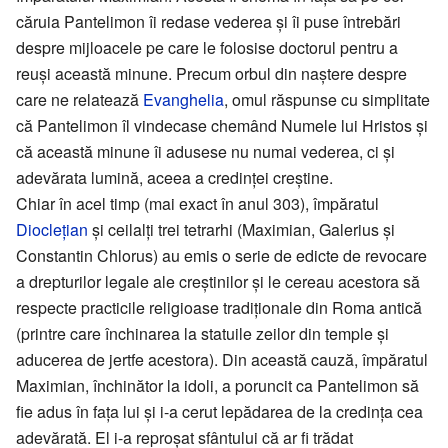
căruia Pantelimon îi redase vederea și îi puse întrebări
despre mijloacele pe care le folosise doctorul pentru a
reuși această minune. Precum orbul din naștere despre
care ne relatează
Evanghelia
, omul răspunse cu simplitate
că Pantelimon îl vindecase chemând Numele lui Hristos și
că această minune îi adusese nu numai vederea, ci și
adevărata lumină, aceea a credinței creștine.
Chiar în acel timp (mai exact în anul 303), împăratul
Dioclețian
și ceilalți trei tetrarhi (Maximian, Galerius și
Constantin Chlorus) au emis o serie de edicte de revocare
a drepturilor legale ale creștinilor și le cereau acestora să
respecte practicile religioase tradiționale din Roma antică
(printre care închinarea la statuile zeilor din temple și
aducerea de jertfe acestora). Din această cauză, împăratul
Maximian, închinător la idoli, a poruncit ca Pantelimon să
fie adus în fața lui și i-a cerut lepădarea de la credința cea
adevărată. El i-a reproșat sfântului că ar fi trădat