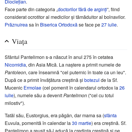
Dioclețian
.
Face parte din categoria „
doctorilor fără de arginți
”, fiind
considerat ocrotitor al medicilor și tămăduitor al bolnavilor.
Prăznuirea
sa în
Biserica Ortodoxă
se face pe
27 iulie
.
Viața
Sfântul Pantelimon s-a născut în anul 275 în cetatea
Nicomidia
, din Asia Mică. La naștere a primit numele de
Pantoleon
, care înseamnă "cel puternic în toate ca un leu".
După ce a primit învățătura creștină și
botezul
de la Sf.
Mucenic
Ermolae
(cel pomenit în calendarul ortodox la
26
iulie
), numele său a devenit
Pantelimon
("cel cu totul
milostiv").
Tatăl său, Eustorgius, era păgân, dar mama sa (
sfânta
Euvula, pomenită în calendar la
30 martie
) era creștină. Sf.
Pantelimon a reușit să-l aducă la credința creștină și pe