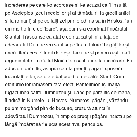
încrederea pe care i-o acordase și l-a acuzat ca îl insultă
pe Asclepios (zeul medicilor și al tămăduirii la grecii antici
și la romani) și pe ceilalți zei prin credința sa în Hristos, "un
om mort prin crucificare", așa cum s-a exprimat împăratul.
Sfântul îi răspunse că atât credința cât și mila față de
adevăratul Dumnezeu sunt superioare tuturor bogățiilor și
onorurilor acestei lumi de deșertăciune și pentru a-și întări
argumentele îi ceru lui Maximian să îl pună la încercare. Fu
adus un paralitic, asupra căruia preoții păgâni spuseră
incantațiile lor, salutate batjocoritor de către Sfânt. Cum
eforturile lor rămaseră fără efect, Pantelimon își înălța
rugăciunea către Dumnezeu și luând pe paralitic de mână,
îl ridică în Numele lui Hristos. Numeroși păgâni, văzându-l
pe om mergând plin de bucurie, crezură atunci în
adevăratul Dumnezeu, în timp ce preoții păgâni insistau pe
lângă împărat să fie ucis acest rival periculos.