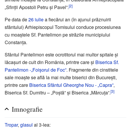
[2]
„Sfinții Apostoli Petru și Pavel”.
Pe data de
26 iulie
a fiecărui an (în ajunul prăznuirii
sfântului) Arhiepiscopul Tomisului conduce procesiunea
cu moaștele Sf. Pantelimon pe străzile municipiului
Constanța.
Sfântul Pantelimon este ocrotitorul mai multor spitale și
lăcașuri de cult din România, printre care și
Biserica Sf.
Pantelimon -„Foișorul de Foc”
. Fragmente din cinstitele
sale moaște se află la mai multe biserici din București,
printre care
Biserica Sfântul Gheorghe Nou - „Capra”
,
[3]
Biserica Sf. Dumitru – „Poștă” și Biserica „Mărcuța”.
Imnografie
Tropar
,
glasul
al 3-lea: