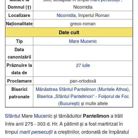
Nicomidia
Domnul (†)
Nicomidia
, Imperiul Roman
Localizare
greco-roman
Naționalitate
Date cult
Mare Mucenic
Tip
Data
canonizării
27 iulie
Prăznuire la
data de
pan-ortodoxă
Proclamare
Mănăstirea Sfântul Pantelimon (Muntele Athos)
,
Biserici
Biserica „Sfântul Pantelimon” - Foișorul de Foc
patronate
(București)
și multe altele
Sfântul
Mare
Mucenic
și tămăduitor
Pantelimon
a trăit
între anii 275 - 303 d. Hr. A pătimit și a fost martirizat în
timpul
marii persecuții
a creștinilor, ordonată de împăratul