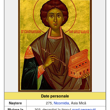
Date personale
275,
Nicomidia
, Asia Mică
Naștere
303, decapitat în timpul
,
Mutare la
marii persecuții