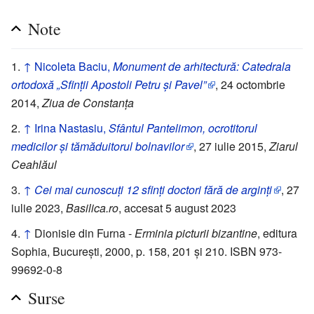
Note
↑
Nicoleta Baciu,
Monument de arhitectură: Catedrala
ortodoxă „Sfinții Apostoli Petru și Pavel”
, 24 octombrie
2014,
Ziua de Constanța
↑
Irina Nastasiu,
Sfântul Pantelimon, ocrotitorul
medicilor și tămăduitorul bolnavilor
, 27 iulie 2015,
Ziarul
Ceahlăul
↑
Cei mai cunoscuți 12 sfinți doctori fără de arginți
, 27
iulie 2023,
Basilica.ro
, accesat 5 august 2023
↑
Dionisie din Furna -
Erminia picturii bizantine
, editura
Sophia, București, 2000, p. 158, 201 și 210. ISBN 973-
99692-0-8
Surse