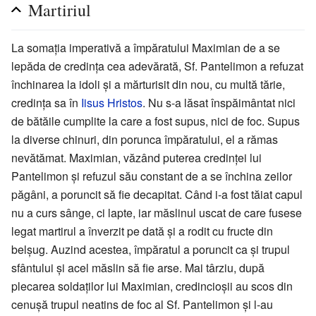
Martiriul
La somația imperativă a împăratului Maximian de a se
lepăda de credința cea adevărată, Sf. Pantelimon a refuzat
închinarea la idoli și a mărturisit din nou, cu multă tărie,
credința sa în
Iisus Hristos
. Nu s-a lăsat înspăimântat nici
de bătăile cumplite la care a fost supus, nici de foc. Supus
la diverse chinuri, din porunca împăratului, el a rămas
nevătămat. Maximian, văzând puterea credinței lui
Pantelimon și refuzul său constant de a se închina zeilor
păgâni, a poruncit să fie decapitat. Când i-a fost tăiat capul
nu a curs sânge, ci lapte, iar măslinul uscat de care fusese
legat martirul a înverzit pe dată și a rodit cu fructe din
belșug. Auzind acestea, împăratul a poruncit ca și trupul
sfântului și acel măslin să fie arse. Mai târziu, după
plecarea soldaților lui Maximian, credincioșii au scos din
cenușă trupul neatins de foc al Sf. Pantelimon și l-au