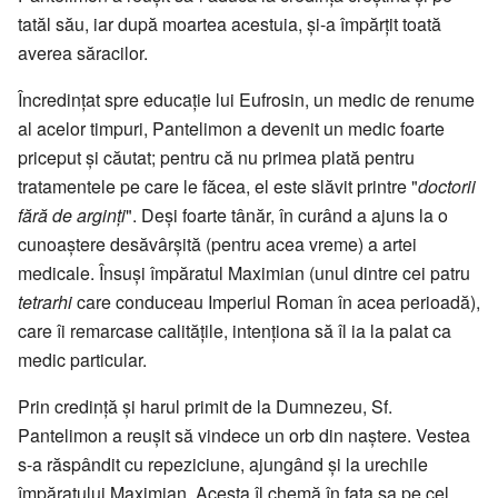
tatăl său, iar după moartea acestuia, și-a împărțit toată
averea săracilor.
Încredințat spre educație lui Eufrosin, un medic de renume
al acelor timpuri, Pantelimon a devenit un medic foarte
priceput și căutat; pentru că nu primea plată pentru
tratamentele pe care le făcea, el este slăvit printre "
doctorii
fără de arginți
". Deși foarte tânăr, în curând a ajuns la o
cunoaștere desăvârșită (pentru acea vreme) a artei
medicale. Însuși împăratul Maximian (unul dintre cei patru
tetrarhi
care conduceau Imperiul Roman în acea perioadă),
care îi remarcase calitățile, intenționa să îl ia la palat ca
medic particular.
Prin credință și harul primit de la Dumnezeu, Sf.
Pantelimon a reușit să vindece un orb din naștere. Vestea
s-a răspândit cu repeziciune, ajungând și la urechile
împăratului Maximian. Acesta îl chemă în fața sa pe cel