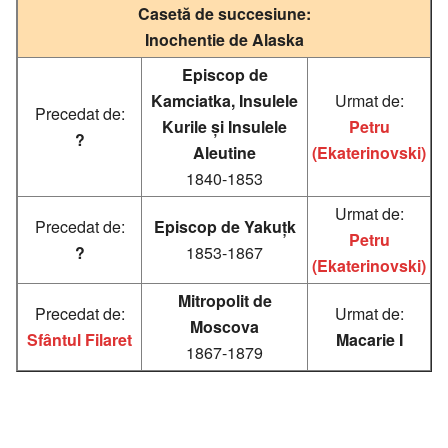
Casetă de succesiune:
Inochentie de Alaska
Episcop de
Kamciatka, Insulele
Urmat de:
Precedat de:
Kurile și Insulele
Petru
?
Aleutine
(Ekaterinovski)
1840-1853
Urmat de:
Precedat de:
Episcop de Yakuțk
Petru
?
1853-1867
(Ekaterinovski)
Mitropolit de
Precedat de:
Urmat de:
Moscova
Sfântul Filaret
Macarie I
1867-1879