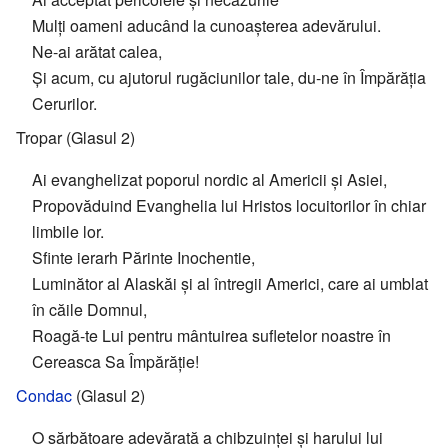
Mulți oameni aducând la cunoașterea adevărului.
Ne-ai arătat calea,
Şi acum, cu ajutorul rugăciunilor tale, du-ne în Împărăția
Cerurilor.
Tropar (Glasul 2)
Ai evanghelizat poporul nordic al Americii și Asiei,
Propovăduind Evanghelia lui Hristos locuitorilor în chiar
limbile lor.
Sfinte ierarh Părinte Inochentie,
Luminător al Alaskăi și al întregii Americi, care ai umblat
în căile Domnul,
Roagă-te Lui pentru mântuirea sufletelor noastre în
Cereasca Sa Împărăție!
Condac
(Glasul 2)
O sărbătoare adevărată a chibzuinței și harului lui