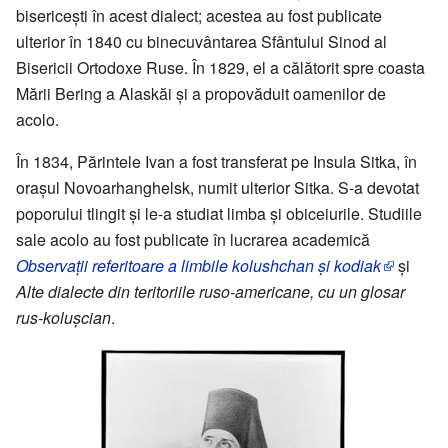
bisericești în acest dialect; acestea au fost publicate
ulterior în 1840 cu binecuvântarea Sfântului Sinod al
Bisericii Ortodoxe Ruse. În 1829, el a călătorit spre coasta
Mării Bering a Alaskăi și a propovăduit oamenilor de
acolo.
În 1834, Părintele Ivan a fost transferat pe Insula Sitka, în
orașul Novoarhanghelsk, numit ulterior Sitka. S-a devotat
poporului tlingit și le-a studiat limba și obiceiurile. Studiile
sale acolo au fost publicate în lucrarea academică
Observații referitoare a limbile kolushchan și kodiak
și
Alte dialecte din teritoriile ruso-americane, cu un glosar
rus-kolușcian
.