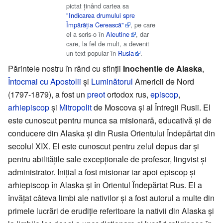
pictat ținând cartea sa
"Indicarea drumului spre
Împărăția Cerească"
, pe care
el a scris-o în
Aleutine
, dar
care, la fel de mult, a devenit
un text popular în
Rusia
.
Părintele nostru în rând cu sfinții
Inochentie de Alaska
,
Întocmai cu Apostolii
și
Luminătorul
Americii de Nord
(1797-1879), a fost un
preot
ortodox rus,
episcop
,
arhiepiscop
și
Mitropolit
de Moscova și al Întregii Rusii. El
este cunoscut pentru munca sa misionară, educativă și de
conducere din Alaska și din Rusia Orientului Îndepărtat din
secolul XIX. El este cunoscut pentru zelul depus dar și
pentru abilitățile sale excepționale de profesor, lingvist și
administrator. Inițial a fost misionar iar apoi episcop și
arhiepiscop în Alaska și în Orientul Îndepărtat Rus. El a
învățat câteva limbi ale nativilor și a fost autorul a multe din
primele lucrări de erudiție referitoare la nativii din Alaska și