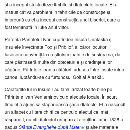
și a început să studieze limbile și dialectele locale. El a
instruit câțiva parohieni în tehnicile de construcție și
împreună cu ei a început construcția unei biserici, care a
fost terminată în iulie anul viitor.
Parohia Părintelui Ivan cuprindea insula Unalaska și
insulele învecinate Fox și Pribilof, ai căror locuitori
fuseseră convertiți la creștinism înainte de sosirea sa, dar
care păstraseră multe din obiceiurile și credințele lor
păgâne. Părintele Ioan a călătorit adesea între insule într-o
canoe, luptându-se cu furtunosul Golf al Alaskăi.
Călătoriile lui în insule l-au familiarizat foarte bine pe
Părintele Ivan Veniaminov cu dialectele locale. În scurt
timp el a ajuns să stăpânească șase dialecte. El a născocit
un alfabet cu litere chirilice pentru dialectul cel mai
răspândit, numit dialectul unagan al aleuților, iar în 1828 a
tradus
Sfânta Evanghelie după Matei
și alte materiale