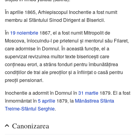
În aprilie 1865, Arhiepiscopul Inochentie a fost numit
membru al Sfântului Sinod Dirigent al Bisericii.
În
19 noiembrie
1867, el a fost numit Mitropolit de
Moscova, înlocuindu-l pe prietenul și mentorul său Filaret,
care adormise în Domnul. În această funcție, el a
supervizat revizuirea multor texte bisericești care
conțineau erori, a strâns fonduri pentru îmbunătățirea
condițiilor de trai ale preoților și a înființat o casă pentru
preoții pensionari.
Inochentie a adormit în Domnul în
31 martie
1879. El a fost
înmormântat în
5 aprilie
1879, la
Mănăstirea Sfânta
Treime-Sfântul Serghie
.
Canonizarea