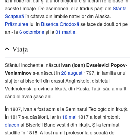
la limbile lor, dar și a unor dicționare și lucrări religioase în
aceste limbaje. De asemenea, el a tradus părți din
Sfânta
Scriptură
în câteva din limbile nativilor din Alaska.
Prăznuirea
lui în
Biserica Ortodoxă
se face de două ori pe
an - la
6 octombrie
și la
31 martie
.
Viața
Sfântul Inochentie, născut
Ivan (Ioan) Evseievici Popov-
Veniaminov
s-a născut în
26 august
1797, în familia unui
slujitor al bisericii din orașul Anginskoie, districtul
Verkholensk, provincia Irkuțk, din Rusia. Tatăl său a murit
când el avea șase ani.
În 1807, Ivan a fost admis la Seminarul Teologic din Irkuțk.
În 1817 s-a căsătorit, iar în
18 mai
1817 a fost hirotonit
diacon
al Bisericii Buneivestiri din Irkuțk. Şi-a terminat
studiile în 1818. A fost numit profesor la o școală de