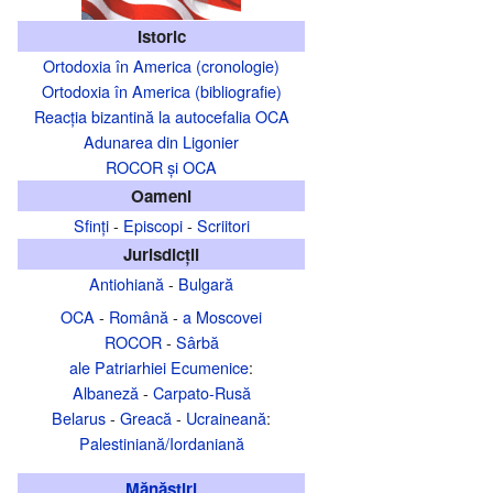
Istoric
Ortodoxia în America (cronologie)
Ortodoxia în America (bibliografie)
Reacția bizantină la autocefalia OCA
Adunarea din Ligonier
ROCOR şi OCA
Oameni
Sfinţi
-
Episcopi
-
Scriitori
Jurisdicţii
Antiohiană
-
Bulgară
OCA
-
Română
-
a Moscovei
ROCOR
-
Sârbă
ale Patriarhiei Ecumenice
:
Albaneză
-
Carpato-Rusă
Belarus
-
Greacă
-
Ucraineană
:
Palestiniană/Iordaniană
Mănăstiri