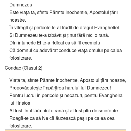
Dumnezeu
Este viața ta, sfinte Părinte Inochentie, Apostolul țării
noastre.
În vitregii și pericole te-ai trudit de dragul Evangheliei
Şi Dumnezeu te-a izbăvit și ținut fără nici o rană.
Din întuneric El te-a ridicat ca să fii exemplu
Că domnul cu adevărat conduce viața omului pe calea
folositoare.
Condac (Glasul 2)
Viața ta, sfinte Părinte Inochentie, Apostolul țării noastre,
Propovăduiește împărțirea harului lui Dumnezeu!
Pentru lucrul în pericole și necazuri, pentru Evanghelia
lui Hristos
Ai fost ținut fără nici o rană și ai fost plin de smerenie.
Roagă-te ca să Ne călăuzească pașii pe calea cea
folositoare.