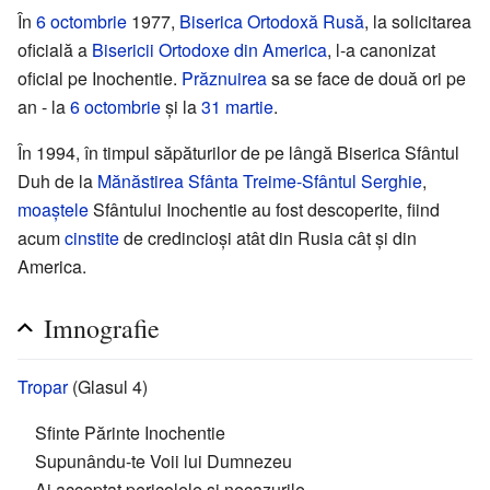
În
6 octombrie
1977,
Biserica Ortodoxă Rusă
, la solicitarea
oficială a
Bisericii Ortodoxe din America
, l-a canonizat
oficial pe Inochentie.
Prăznuirea
sa se face de două ori pe
an - la
6 octombrie
și la
31 martie
.
În 1994, în timpul săpăturilor de pe lângă Biserica Sfântul
Duh de la
Mănăstirea Sfânta Treime-Sfântul Serghie
,
moaștele
Sfântului Inochentie au fost descoperite, fiind
acum
cinstite
de credincioși atât din Rusia cât și din
America.
Imnografie
Tropar
(Glasul 4)
Sfinte Părinte Inochentie
Supunându-te Voii lui Dumnezeu
Ai acceptat pericolele și necazurile