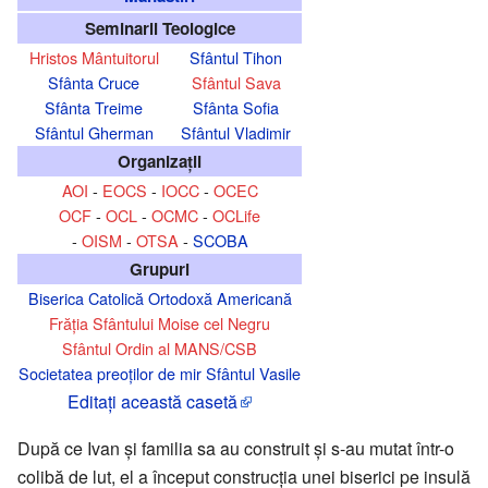
Seminarii Teologice
Hristos Mântuitorul
Sfântul Tihon
Sfânta Cruce
Sfântul Sava
Sfânta Treime
Sfânta Sofia
Sfântul Gherman
Sfântul Vladimir
Organizaţii
AOI
-
EOCS
-
IOCC
-
OCEC
OCF
-
OCL
-
OCMC
-
OCLife
-
OISM
-
OTSA
-
SCOBA
Grupuri
Biserica Catolică Ortodoxă Americană
Frăția Sfântului Moise cel Negru
Sfântul Ordin al MANS/CSB
Societatea preoților de mir Sfântul Vasile
Editaţi această casetă
După ce Ivan și familia sa au construit și s-au mutat într-o
colibă de lut, el a început construcția unei biserici pe insulă