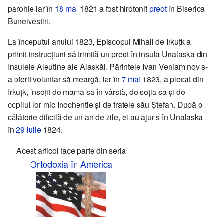
parohie iar în
18 mai
1821 a fost hirotonit
preot
în Biserica
Buneivestiri.
La începutul anului 1823, Episcopul Mihail de Irkuțk a
primit instrucțiuni să trimită un preot în insula Unalaska din
Insulele Aleutine ale Alaskăi. Părintele Ivan Veniaminov s-
a oferit voluntar să meargă, iar în
7 mai
1823, a plecat din
Irkuțk, însoțit de mama sa în vârstă, de soția sa și de
copilul lor mic Inochentie și de fratele său Ştefan. După o
călătorie dificilă de un an de zile, ei au ajuns în Unalaska
în
29 iulie
1824.
Acest articol face parte din seria
Ortodoxia în America