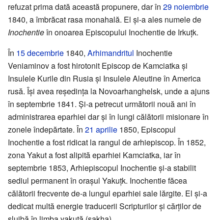
refuzat prima dată această propunere, dar în
29 noiembrie
1840, a îmbrăcat rasa monahală. El și-a ales numele de
Inochentie
în onoarea Episcopului Inochentie de Irkuțk.
În
15 decembrie
1840,
Arhimandritul
Inochentie
Veniaminov a fost hirotonit Episcop de Kamciatka și
Insulele Kurile din Rusia și Insulele Aleutine în America
rusă. Își avea reședința la Novoarhanghelsk, unde a ajuns
în septembrie 1841. Şi-a petrecut următorii nouă ani în
administrarea eparhiei dar și în lungi călătorii misionare în
zonele îndepărtate. În
21 aprilie
1850, Episcopul
Inochentie a fost ridicat la rangul de arhiepiscop. În 1852,
zona Yakut a fost alipită eparhiei Kamciatka, iar în
septembrie 1853, Arhiepiscopul Inochentie și-a stabilit
sediul permanent în orașul Yakuțk. Inochentie făcea
călătorii frecvente de-a lungul eparhiei sale lărgite. El și-a
dedicat multă energie traducerii Scripturilor și cărților de
slujbă în limba yakută (sakha).