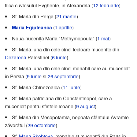
fiica cuviosului Evghenie, în Alexandria (
12 februarie
)
Sf. Maria din Perga (
21 martie
)
Maria Egipteanca
(
1 aprilie
)
Noua-nuceniță Maria "Methymopoula" (
1 mai
)
Sf. Maria, una din cele cinci fecioare mucenițe din
Cezareea
Palestinei (
6 iunie
)
Sf. Maria, una din cele cinci monahii care au mucenicit
în Persia (
9 iunie
și
26 septembrie
)
Sf. Maria Chinezoaica (
11 iunie
)
Sf. Maria patriciana din Constantinopol, care a
mucenicit pentru sfintele icoane (
9 august
)
Sf. Maria din Mesopotamia, nepoata sfântului Avramie
zăvorâtul (
29 octombrie
)
Sf.
Maria Skobțova
, monahie și muceniță din Paris în