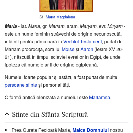
Sf.
Maria Magdalena
Maria
- lat.
Maria
, gr.
Mariam
, aram.
Maryam
, evr.
Miryam
-
este un nume feminin străvechi de origine necunoscută,
întâlnit pentru prima oară în
Vechiul Testament
, purtat de
Mariam proorocița, sora lui
Moise
și
Aaron
(Ieșire XV 20-
21), născută în timpul sclaviei evreilor în Egipt, de unde
ipoteza că numele ar fi de origine egipteană.
Numele, foarte popular și astăzi, a fost purtat de multe
persoane sfinte
și personalități.
O formă antică elenizată a numelui este
Mariamna
.
Sfinte din Sfânta Scriptură
Prea Curata Fecioară Maria,
Maica Domnului
nostru