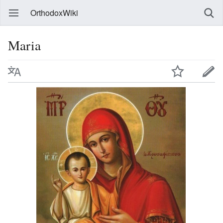
OrthodoxWiki
Maria