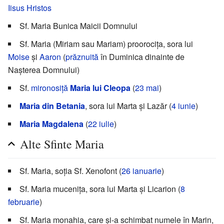
Iisus Hristos
Sf. Maria Bunica Maicii Domnului
Sf. Maria (Miriam sau Mariam) proorocița, sora lui
Moise
și
Aaron
(
prăznuită
în Duminica dinainte de
Nașterea Domnului)
Sf.
mironosiță
Maria lui Cleopa
(
23 mai
)
Maria din Betania
, sora lui Marta și Lazăr (
4 iunie
)
Maria Magdalena
(
22 iulie
)
Alte Sfinte Maria
Sf. Maria, soția Sf. Xenofont (
26 ianuarie
)
Sf. Maria mucenița, sora lui Marta și Licarion (
8
februarie
)
Sf. Maria monahia, care și-a schimbat numele în Marin,