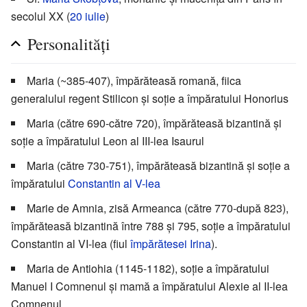
secolul XX (
20 iulie
)
Personalități
Maria (~385-407), împărăteasă romană, fiica
generalului regent Stilicon și soție a împăratului Honorius
Maria (către 690-către 720), împărăteasă bizantină și
soție a împăratului Leon al III-lea Isaurul
Maria (către 730-751), împărăteasă bizantină și soție a
împăratului
Constantin al V-lea
Marie de Amnia, zisă Armeanca (către 770-după 823),
împărăteasă bizantină între 788 și 795, soție a împăratului
Constantin al VI-lea (fiul
împărătesei Irina
).
Maria de Antiohia (1145-1182), soție a împăratului
Manuel I Comnenul și mamă a împăratului Alexie al II-lea
Comnenul