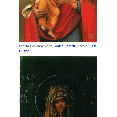
Sfânta Fecioară Maria,
Maica Domnului
nostru
Iisus
Hristos