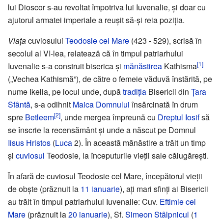
lui Dioscor s-au revoltat împotriva lui Iuvenalie, și doar cu
ajutorul armatei imperiale a reușit să-și reia poziția.
Viața
cuviosului
Teodosie cel Mare
(423 - 529), scrisă în
secolul al VI-lea, relatează că în timpul patriarhului
[1]
Iuvenalie s-a construit biserica și
mănăstirea
Kathisma
(„Vechea Kathismă”), de către o femeie văduvă înstărită, pe
nume Ikelia, pe locul unde, după
tradiția
Bisericii din
Țara
Sfântă
, s-a odihnit
Maica Domnului
însărcinată în drum
[2]
spre
Betleem
, unde mergea împreună cu
Dreptul Iosif
să
se înscrie la recensământ și unde a născut pe Domnul
Iisus Hristos
(
Luca
2). În această mănăstire a trăit un timp
și
cuviosul
Teodosie, la începuturile vieții sale călugărești.
În afară de cuviosul Teodosie cel Mare, începătorul vieții
de obște (prăznuit la
11 ianuarie
), ați mari sfinți ai Bisericii
au trăit în timpul patriarhului Iuvenalie: Cuv.
Eftimie cel
Mare
(prăznuit la
20 ianuarie
), Sf.
Simeon Stâlpnicul
(
1