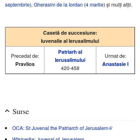
septembrie
),
Gherasim de la Iordan
(
4 martie
) și mulți alții.
Casetă de succesiune:
Iuvenalie al Ierusalimului
Patriarh al
Precedat de:
Urmat de:
Ierusalimului
Pravlios
Anastasie I
420-458
Surse
OCA: St Juvenal the Patriarch of Jerusalem
Wikipedia: Juvenal of Jerusalem