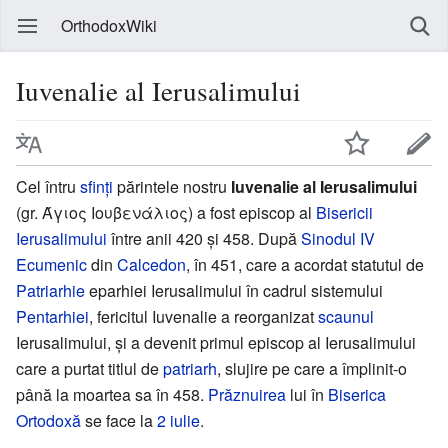
OrthodoxWiki
Iuvenalie al Ierusalimului
Cel întru
sfinți
părintele nostru
Iuvenalie al Ierusalimului
(gr. Άγιος Ιουβενάλιος) a fost episcop al
Bisericii
Ierusalimului
între anii 420 și 458. După
Sinodul IV
Ecumenic
din
Calcedon
, în 451, care a acordat statutul de
Patriarhie
eparhiei Ierusalimului în cadrul sistemului
Pentarhiei
, fericitul Iuvenalie a reorganizat
scaunul
Ierusalimului, și a devenit primul episcop al Ierusalimului
care a purtat titlul de
patriarh
, slujire pe care a împlinit-o
până la moartea sa în 458.
Prăznuirea
lui în
Biserica
Ortodoxă
se face la
2 iulie
.