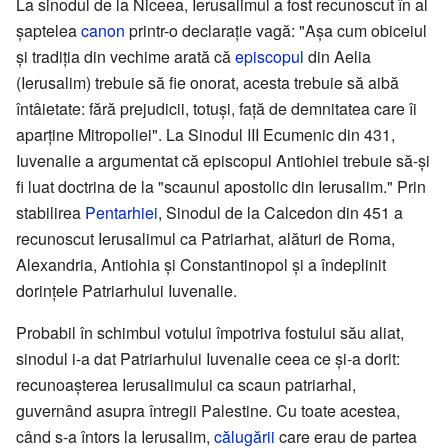
La sinodul de la Niceea, Ierusalimul a fost recunoscut în al
șaptelea
canon
printr-o declarație vagă: "Așa cum obiceiul
și tradiția din vechime arată că
episcopul
din Aelia
(Ierusalim) trebuie să fie onorat, acesta trebuie să aibă
întâietate: fără prejudicii, totuși, față de demnitatea care îi
aparține Mitropoliei". La Sinodul III Ecumenic din 431,
Iuvenalie a argumentat că episcopul Antiohiei trebuie să-și
fi luat doctrina de la "scaunul apostolic din Ierusalim." Prin
stabilirea
Pentarhiei
, Sinodul de la Calcedon din 451 a
recunoscut Ierusalimul ca Patriarhat, alături de Roma,
Alexandria, Antiohia și Constantinopol și a îndeplinit
dorințele Patriarhului Iuvenalie.
Probabil în schimbul votului împotriva fostului său aliat,
sinodul i-a dat Patriarhului Iuvenalie ceea ce și-a dorit:
recunoașterea Ierusalimului ca scaun patriarhal,
guvernând asupra întregii Palestine. Cu toate acestea,
când s-a întors la Ierusalim,
călugării
care erau de partea