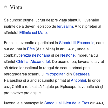
Viața
Se cunosc puține lucruri despre viața sfântului Iuvenalie
înainte de a deveni episcop de
Ierusalim
. A fost prieten al
sfântului
Eftimie cel Mare
.
Fericitul Iuvenalie a participat la
Sinodul III Ecumenic
, care
s-a adunat la
Efes
(Asia Mică) în anul 431, unde a
combătut
erezia
nestoriană
și pe
Nestorie
, împreună cu
sfântul
Chiril al Alexandriei
. De asemenea, Iuvenalie a vrut
să ridice Ierusalimul la rangul de scaun primat prin
retrogradarea scaunului
mitropolitan
din
Cezareea
Palaestina și a and scaunului primat al
Antiohiei
. În orice
caz, Chiril a refuzat să îl ajute pe Episcopul Iuvenalie să-și
promoveze pretențiile.
Iuvenalie a participat la
Sinodul al II-lea de la Efes
din 449,