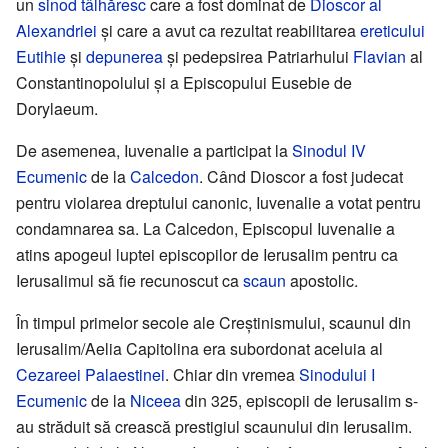
un
sinod tâlhăresc
care a fost dominat de
Dioscor al
Alexandriei
și care a avut ca rezultat reabilitarea
ereticului
Eutihie
și
depunerea
și pedepsirea Patriarhului
Flavian
al
Constantinopolului și a Episcopului Eusebie de
Dorylaeum.
De asemenea, Iuvenalie a participat la
Sinodul IV
Ecumenic
de la
Calcedon
. Când Dioscor a fost judecat
pentru violarea dreptului canonic, Iuvenalie a votat pentru
condamnarea sa. La Calcedon, Episcopul Iuvenalie a
atins apogeul luptei episcopilor de Ierusalim pentru ca
Ierusalimul să fie recunoscut ca
scaun
apostolic.
În timpul primelor secole ale Creștinismului, scaunul din
Ierusalim/Aelia Capitolina era subordonat aceluia al
Cezareei Palaestinei
. Chiar din vremea
Sinodului I
Ecumenic
de la
Niceea
din 325, episcopii de Ierusalim s-
au străduit să crească prestigiul scaunului din Ierusalim.