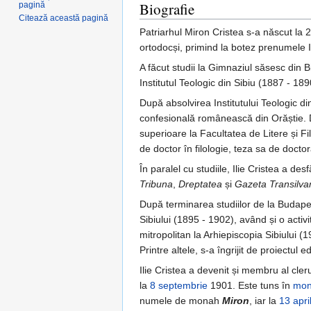
Biografie
pagină
Citează această pagină
Patriarhul Miron Cristea s-a născut la 20
ortodocși, primind la botez prenumele 
A făcut studii la Gimnaziul săsesc din 
Institutul Teologic din Sibiu (1887 - 189
După absolvirea Institutului Teologic din
confesională românească din Orăștie.
superioare la Facultatea de Litere și Fi
de doctor în filologie, teza sa de doct
În paralel cu studiile, Ilie Cristea a des
Tribuna
,
Dreptatea
și
Gazeta Transilvan
După terminarea studiilor de la Budapest
Sibiului (1895 - 1902), având și o activi
mitropolitan la Arhiepiscopia Sibiului (1
Printre altele, s-a îngrijit de proiectul 
Ilie Cristea a devenit și membru al cleru
la
8 septembrie
1901. Este tuns în
mon
numele de monah
Miron
, iar la
13 apri