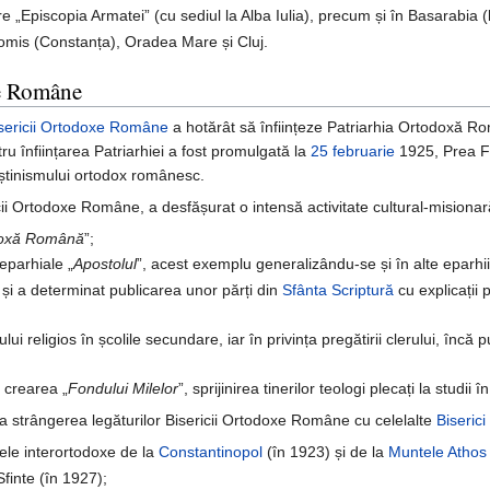
are „Episcopia Armatei” (cu sediul la Alba Iulia), precum și în Basarabia (la
 Tomis (Constanța), Oradea Mare și Cluj.
xe Române
isericii Ortodoxe Române
a hotărât să înființeze Patriarhia Ortodoxă 
ru înființarea Patriarhiei a fost promulgată la
25 februarie
1925, Prea Fer
reștinismului ortodox românesc.
cii Ortodoxe Române, a desfășurat o intensă activitate cultural-misionar
doxă Română
”;
 eparhiale „
Apostolul
”, acest exemplu generalizându-se și în alte eparhii 
i și a determinat publicarea unor părți din
Sfânta Scriptură
cu explicații 
ui religios în școlile secundare, iar în privința pregătirii clerului, încă 
in crearea „
Fondului Milelor
”, sprijinirea tinerilor teologi plecați la studii î
 la strângerea legăturilor Bisericii Ortodoxe Române cu celelalte
Biseric
țele interortodoxe de la
Constantinopol
(în 1923) și de la
Muntele Athos
Sfinte (în 1927);