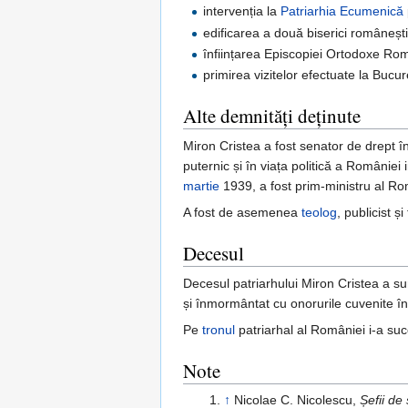
intervenția la
Patriarhia Ecumenică
edificarea a două biserici româneșt
înființarea Episcopiei Ortodoxe Rom
primirea vizitelor efectuate la Bucur
Alte demnități deținute
Miron Cristea a fost senator de drept în
puternic și în viața politică a României 
martie
1939, a fost prim-ministru al Ro
A fost de asemenea
teolog
, publicist și
Decesul
Decesul patriarhului Miron Cristea a s
și înmormântat cu onorurile cuvenite î
Pe
tronul
patriarhal al României i-a suc
Note
↑
Nicolae C. Nicolescu,
Șefii de