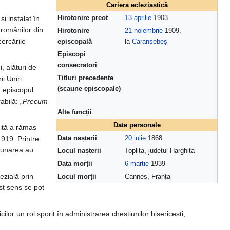
Cariera ecleziastică
Hirotonire preot
13 aprilie
1903
și instalat în
 românilor din
Hirotonire
21 noiembrie
1909,
cercările
episcopală
la
Caransebeș
Episcopi
consecratori
, alături de
Titluri precedente
i Uniri
(scaune episcopale)
, episcopul
bilă: „
Precum
Alte funcții
Date personale
gită a rămas
Data nașterii
20 iulie
1868
919. Printre
căunarea au
Locul nașterii
Toplița, județul Harghita
Data morții
6 martie
1939
ezială prin
Locul morții
Cannes, Franța
est sens se pot
icilor un rol sporit în administrarea chestiunilor bisericești;