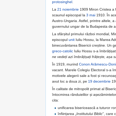
protosinghel
.
La
21 noiembrie
1909 Miron Cristea a 
scaunul episcopal la
3 mai
1910. În acea
Austro-Ungaria. Astfel, printre altele, 
guvernului ungar de la Budapesta de a l
La sfârșitul primului război mondial, Mi
episcopul
unit
Iuliu Hossu, la Marea Adu
binecuvântarea Bisericii creștine. Un ge
greco-catolic
Iuliu Hossu s-a îmbrățișa
ne vedeți azi îmbrățișați frățește, așa s
În 1919, murind
Conon Arămescu-Doni
vacant. Marele Colegiu Electoral s-a înt
motivele alegerii sale a fost și recunoa
avut loc a doua zi, pe
19 decembrie
19
În calitate de mitropolit primat al Bise
întocmirea rânduielilor și așezămintelor
cita:
unificarea bisericească a tuturor rom
înființarea „
Institutului Biblic
”, care 