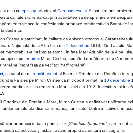
fost ales ca
episcop
ortodox al
Caransebeșului
. A fost hirotonit arhiereu 
stă calitate s-a remarcat prin activitatea sa de sprijinire a emancipării
a apărat energic școlile confesionale ortodoxe românești din Banat de în
e desființa.
ron Cristea a participat, în calitate de episcop ortodox al Caransebeșului
nare Națională de la Alba Iulia din
1 decembrie
1918, dând actului Mari
st memorabil s-a întâmplat atunci: în fața Marii Adunări de la Alba Iulia
t cu episcopul
ortodox
Miron Cristea, spunând următoarea frază memora
ă rămână îmbrățișați pe veci toți frații români!
”
ci
, scaunul de
mitropolit
primat
al Bisericii Ortodoxe din România între
runit și l-a ales pe Miron Cristea ca mitropolit primat, la
18 decembrie
1
șterea meritelor lui la realizarea Marii Uniri din 1918. Investitura și îns
19.
ricii Ortodoxe din România Mare, Miron Cristea a definitivat unificarea ecl
 fundamentale ale Bisericii românești unificate. Dintre inițiativele în ac
ânilor ortodocși în baza principiilor „
Statutului Șagunian
”, care a dat la
continuă să activeze și astăzi, având propria sa editură și tipografie;