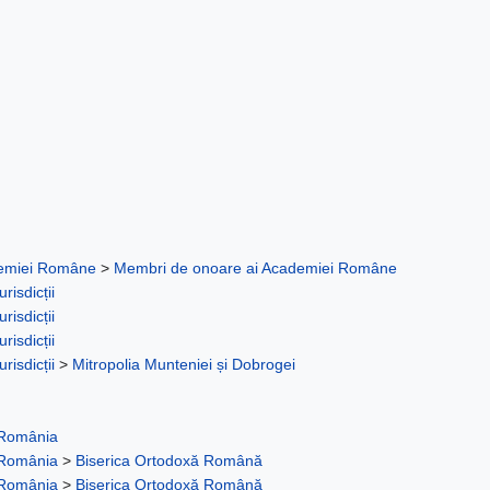
demiei Române
>
Membri de onoare ai Academiei Române
urisdicții
urisdicții
urisdicții
urisdicții
>
Mitropolia Munteniei și Dobrogei
 România
 România
>
Biserica Ortodoxă Română
 România
>
Biserica Ortodoxă Română