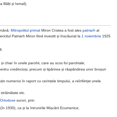
 Bălți și Ismail);
Română.
Mitropolitul
primat
Miron Cristea a fost ales
patriarh
al
icitul Patriarh Miron fiind investit și înscăunat la
1 noiembrie
1925
ă:
și chiar în unele parohii, care au scos foi parohiale;
pentru credincioși, precum și tipărirea și răspândirea unor broșuri
puțin numeros în raport cu cerințele timpului, a reînființat unele
n străinătate etc.
i Ortodoxe
surori, prin:
(în 1930), ca și la întrunirile Mișcării Ecumenice;