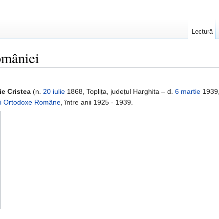
Lectură
omâniei
lie Cristea
(n.
20 iulie
1868, Toplița, județul Harghita – d.
6 martie
1939,
cii Ortodoxe Române
, între anii 1925 - 1939.