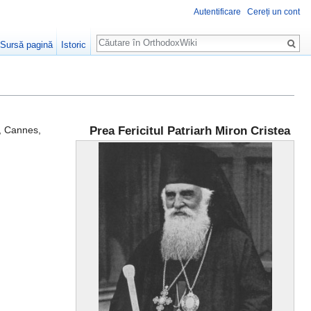
Autentificare
Cereți un cont
Căutare
Sursă pagină
Istoric
 Cannes,
Prea Fericitul Patriarh Miron Cristea