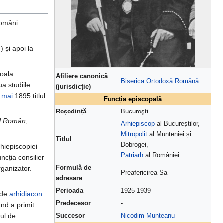
 români
 și apoi la
coala
Afiliere canonică
Biserica Ortodoxă Română
a studiile
(jurisdicție)
 mai
1895 titlul
Funcția episcopală
Reședință
Bucureşti
ul Român
,
Arhiepiscop
al Bucureștilor,
Mitropolit
al Munteniei și
Titlul
Dobrogei,
rhiepiscopiei
Patriarh
al României
uncția consilier
Formulă de
rganizator.
Preafericirea Sa
adresare
Perioada
1925-1939
l de
arhidiacon
Predecesor
-
nd a primit
gul de
Succesor
Nicodim Munteanu