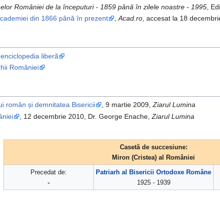
nelor României de la începuturi - 1859 până în zilele noastre - 1995
, Ed
ademiei din 1866 până în prezent
,
Acad.ro
, accesat la 18 decembr
 enciclopedia liberă
rhii României
ui român și demnitatea Bisericii
, 9 martie 2009,
Ziarul Lumina
âniei
, 12 decembrie 2010, Dr. George Enache,
Ziarul Lumina
Casetă de succesiune:
Miron (Cristea) al României
Precedat de:
Patriarh al Bisericii Ortodoxe Române
-
1925 - 1939