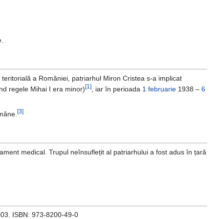
e.
teritorială a României, patriarhul Miron Cristea s-a implicat
[1]
d regele Mihai I era minor)
, iar în perioada
1 februarie
1938 –
6
[3]
omâne.
ent medical. Trupul neînsuflețit al patriarhului a fost adus în țară
2003. ISBN: 973-8200-49-0