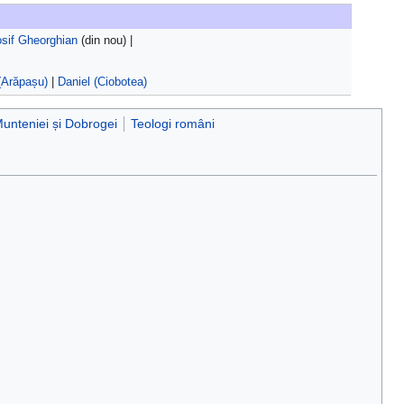
osif Gheorghian
(din nou) |
(Arăpașu)
|
Daniel (Ciobotea)
Munteniei și Dobrogei
Teologi români