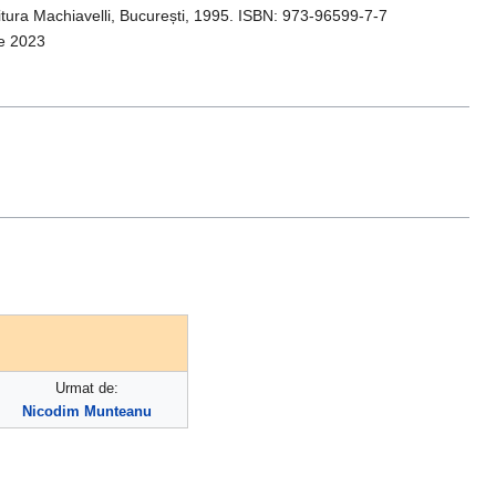
itura Machiavelli, București, 1995. ISBN: 973-96599-7-7
ie 2023
Urmat de:
Nicodim Munteanu