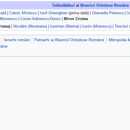
Întâistătători
ai
Bisericii Ortodoxe Române
ailă
|
Calinic Miclescu
|
Iosif Gheorghian
(prima dată) |
Ghenadie Petrescu
|
I
 Mironescu
|
Conon Arămescu-Donici
|
Miron Cristea
istea)
|
Nicodim (Munteanu)
|
Iustinian (Marina)
|
Iustin (Moisescu)
|
Teoctist 
Ierarhi români
Patriarhi ai Bisericii Ortodoxe Române
Mitropolia 
mâne