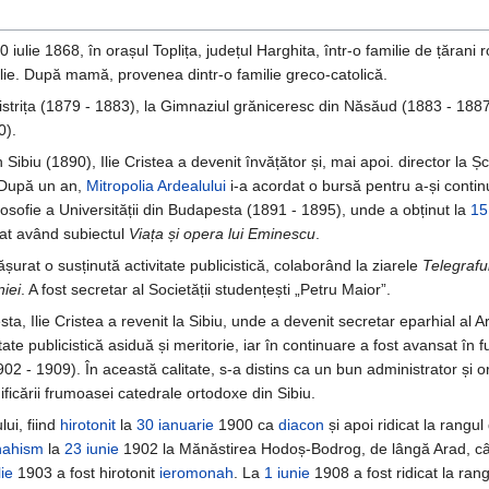
 iulie 1868, în orașul Toplița, județul Harghita, într-o familie de țărani
Ilie. După mamă, provenea dintr-o familie greco-catolică.
Bistrița (1879 - 1883), la Gimnaziul grăniceresc din Năsăud (1883 - 1887)
0).
 Sibiu (1890), Ilie Cristea a devenit învățător și, mai apoi. director la Ș
 După un an,
Mitropolia Ardealului
i-a acordat o bursă pentru a-și continu
losofie a Universității din Budapesta (1891 - 1895), unde a obținut la
15
orat având subiectul
Viața și opera lui Eminescu
.
fășurat o susținută activitate publicistică, colaborând la ziarele
Telegraf
iei
. A fost secretar al Societății studențești „Petru Maior”.
a, Ilie Cristea a revenit la Sibiu, unde a devenit secretar eparhial al A
tate publicistică asiduă și meritorie, iar în continuare a fost avansat în f
902 - 1909). În această calitate, s-a distins ca un bun administrator și o
edificării frumoasei catedrale ortodoxe din Sibiu.
lui, fiind
hirotonit
la
30 ianuarie
1900 ca
diacon
și apoi ridicat la rangu
ahism
la
23 iunie
1902 la Mănăstirea Hodoș-Bodrog, de lângă Arad, câ
lie
1903 a fost hirotonit
ieromonah
. La
1 iunie
1908 a fost ridicat la ran