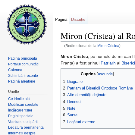
Pagină
Discuție
Miron (Cristea) al R
(Redirecționat de la
Miron Cristea
)
Salt la:
navigare
,
căutare
Miron Cristea
, pe numele de mirean
I
Pagina principală
Franța) a fost primul
Patriarh
al
Biseri
Portalul comunității
Cafenea
Cuprins
[
ascunde
]
Schimbări recente
1
Biografie
Pagină aleatorie
2
Patriarh al Bisericii Ortodoxe Române
Unelte
3
Alte demnități deținute
Ce trimite aici
4
Decesul
Modificări corelate
5
Note
Încărcare fișier
6
Surse
Pagini speciale
Versiune de tipărit
7
Legături externe
Legătură permanentă
Informații despre