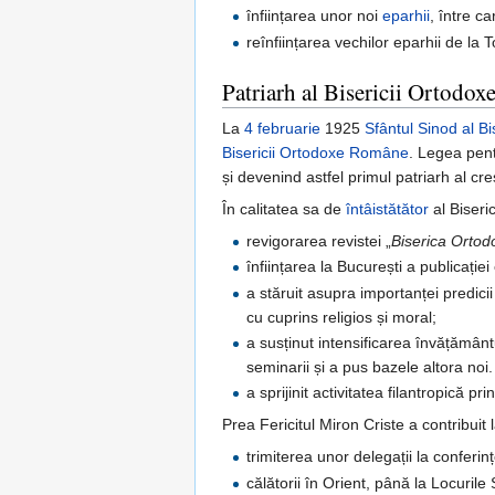
înființarea unor noi
eparhii
, între c
reînființarea vechilor eparhii de la
Patriarh al Bisericii Ortodo
La
4 februarie
1925
Sfântul Sinod al B
Bisericii Ortodoxe Române
. Legea pent
și devenind astfel primul patriarh al c
În calitatea sa de
întâistătător
al Biseri
revigorarea revistei „
Biserica Orto
înființarea la București a publicației
a stăruit asupra importanței predici
cu cuprins religios și moral;
a susținut intensificarea învățământul
seminarii și a pus bazele altora noi.
a sprijinit activitatea filantropică pr
Prea Fericitul Miron Criste a contribuit
trimiterea unor delegații la conferin
călătorii în Orient, până la Locurile 