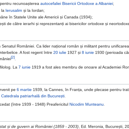
pentru recunoașterea
autocefaliei
Bisericii Ortodoxe a Albaniei
;
i la
Ierusalim
și la Iordan;
âne în Statele Unite ale Americii și Canada (1934);
ești de către ierarhi și reprezentanți ai bisericilor ortodoxe și neortodox
 Senatul României. Ca lider național român și militant pentru unificarea 
interbelice. A fost regent între
20 iulie
1927 și
8 iunie
1930 (perioada cân
[2]
mâniei
.
 filolog. La
7 iunie
1919 a fost ales membru de onoare al Academiei R
urvenit pe
6 martie
1939, la Cannes, în Franța, unde plecase pentru tratam
n
Catedrala patriarhală din București
.
cedat (între 1939 - 1948) Preafericitul
Nicodim Munteanu
.
 stat și de guvern ai României (1859 - 2003)
, Ed. Meronia, București, 