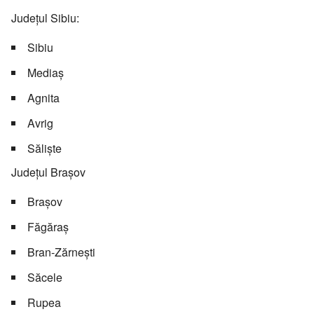
Județul Sibiu:
Sibiu
Mediaș
Agnita
Avrig
Săliște
Județul Brașov
Brașov
Făgăraș
Bran-Zărnești
Săcele
Rupea