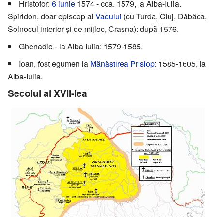
Hristofor:
6 iunie
1574 - cca. 1579, la Alba-Iulia.
Spiridon, doar episcop al
Vadului
(cu Turda, Cluj, Dăbâca,
Solnocul interior și de mijloc, Crasna): după 1576.
Ghenadie - la Alba Iulia: 1579-1585.
Ioan, fost egumen la
Mănăstirea Prislop
: 1585-1605, la
Alba-Iulia.
Secolul al XVII-lea