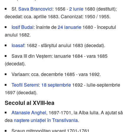
Sf.
Sava Brancovici
: 1656 -
2 iunie
1680 (destituit);
decedat: cca. aprilie 1683. Canonizat: 1950 / 1955.
Iosif Budai
: înainte de
24 ianuarie
1680 - începutul
anului 1682.
Ioasaf
: 1682 - sfârșitul anului 1683 (decedat).
Sava III din Veștem: ianuarie 1684 - vara 1685
(decedat).
Varlaam: cca. decembrie 1685 - vara 1692.
Teofil Seremi
:
18 septembrie
1692 - iulie-septembrie
1697 (decedat).
Secolul al XVIII-lea
Atanasie Anghel
, 1697-1701, la Alba Iulia. A ajutat să
dea
naștere uniației în Transilvania‎
.
Scaun mitropolitan vacant 1701-1761.