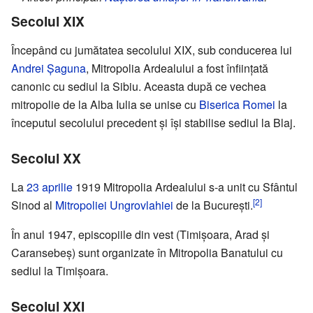
Secolul XIX
Începând cu jumătatea secolului XIX, sub conducerea lui
Andrei Șaguna
, Mitropolia Ardealului a fost înființată
canonic cu sediul la Sibiu. Aceasta după ce vechea
mitropolie de la Alba Iulia se unise cu
Biserica Romei
la
începutul secolului precedent și își stabilise sediul la Blaj.
Secolul XX
La
23 aprilie
1919 Mitropolia Ardealului s-a unit cu Sfântul
[2]
Sinod al
Mitropoliei Ungrovlahiei
de la București.
În anul 1947, episcopiile din vest (Timișoara, Arad și
Caransebeș) sunt organizate în Mitropolia Banatului cu
sediul la Timișoara.
Secolul XXI