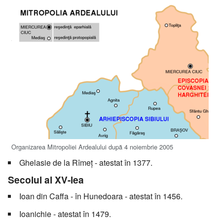
Organizarea Mitropoliei Ardealului după 4 noiembrie 2005
Ghelasie de la Rîmeț - atestat în 1377.
Secolul al XV-lea
Ioan din Caffa - în Hunedoara - atestat în 1456.
Ioanichie - atestat în 1479.