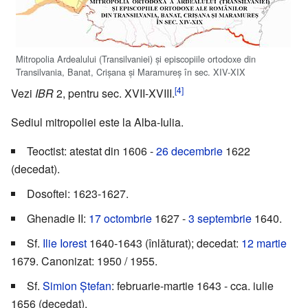
Mitropolia Ardealului (Transilvaniei) și episcopiile ortodoxe din
Transilvania, Banat, Crișana și Maramureș în sec. XIV-XIX
[4]
Vezi
IBR
2, pentru sec. XVII-XVIII.
Sediul mitropoliei este la Alba-Iulia.
Teoctist: atestat din 1606 -
26 decembrie
1622
(decedat).
Dosoftei: 1623-1627.
Ghenadie II:
17 octombrie
1627 -
3 septembrie
1640.
Sf.
Ilie Iorest
1640-1643 (înlǎturat); decedat:
12 martie
1679. Canonizat: 1950 / 1955.
Sf.
Simion Ştefan
: februarie-martie 1643 - cca. iulie
1656 (decedat).