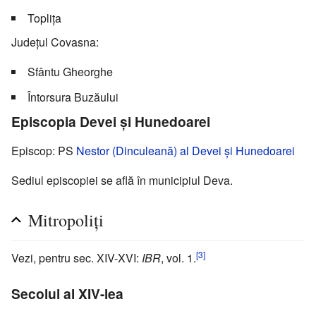
Toplița
Județul Covasna:
Sfântu Gheorghe
Întorsura Buzăului
Episcopia Devei și Hunedoarei
Episcop: PS
Nestor (Dinculeană) al Devei și Hunedoarei
Sediul episcopiei se află în municipiul Deva.
Mitropoliți
[3]
Vezi, pentru sec. XIV-XVI:
IBR
, vol. 1.
Secolul al XIV-lea