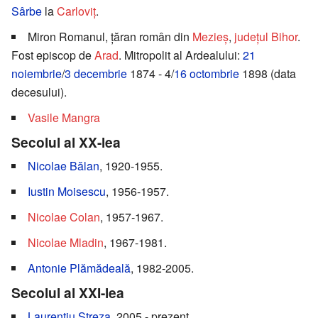
Sârbe
la
Carloviț
.
Miron Romanul, țăran român din
Mezieș
,
județul Bihor
.
Fost episcop de
Arad
. Mitropolit al Ardealului:
21
noiembrie
/
3 decembrie
1874 - 4/
16 octombrie
1898 (data
decesului).
Vasile Mangra
Secolul al XX-lea
Nicolae Bălan
, 1920-1955.
Iustin Moisescu
, 1956-1957.
Nicolae Colan
, 1957-1967.
Nicolae Mladin
, 1967-1981.
Antonie Plămădeală
, 1982-2005.
Secolul al XXI-lea
Laurențiu Streza
, 2005 - prezent.