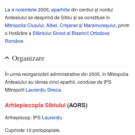
La
4 noiembrie
2005,
eparhiile
din centrul și nordul
Ardealului se desprind de Sibiu și se constituie în
Mitropolia Clujului, Albei, Crișanei și Maramureșului
, printr-
o Hotărâre a
Sfântului Sinod al Bisericii Ortodoxe
Române
.
Organizare
În urma reorganizării administrative din 2005, în Mitropolia
Ardealului au rămas cinci eparhii, conduse de IPS
Mitropolit
Laurențiu Streza
.
Arhiepiscopia Sibiului
(AORS)
Arhiepiscop: IPS
Laurențiu
Cuprinde 10 protopopiate.