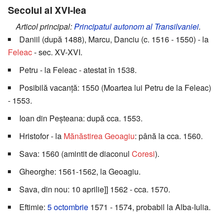
Secolul al XVI-lea
Articol principal:
Principatul autonom al Transilvaniei
.
Daniil (după 1488), Marcu, Danciu (c. 1516 - 1550) - la
Feleac
- sec. XV-XVI.
Petru - la Feleac - atestat în 1538.
Posibilă vacanță: 1550 (Moartea lui Petru de la Feleac)
- 1553.
Ioan din Peșteana: după cca. 1553.
Hristofor - la
Mănăstirea Geoagiu
: până la cca. 1560.
Sava: 1560 (amintit de diaconul
Coresi
).
Gheorghe: 1561-1562, la Geoagiu.
Sava, din nou: 10 aprilie]] 1562 - cca. 1570.
Eftimie:
5 octombrie
1571 - 1574, probabil la Alba-Iulia.