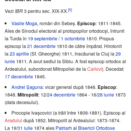
[5]
Vezi
IBR
3 pentru sec. XIX-XX.
Vasile Moga
, român din Sebeș.
Episcop
: 1811-1845.
Ales de Sinodul electoral al protopopilor ortodocși, întrunit
la Turda în
19 septembrie
/
1 octombrie
1810. Propus
episcop la
21 decembrie
1810 de câtre împărat. Hirotonit
la
23 aprilie
(Sf. Gheorghe) 1811, înscăunat la Cluj la
29
iunie
1811. A avut sediul la Sibiu. A fost episcop ortodox al
Ardealului, subordonat Mitropoliei de la
Carloviț
. Decedat:
17 decembrie
1845.
Andrei Șaguna
: vicar general după 1846.
Episcop
:
1848.
Mitropolit
: 12/
24 decembrie
1864 - 16/
28 iunie
1873
(data decesului).
Procopie Ivașcovici (a trăit între 1809-1881). Episcop al
Aradului
după 1852. Mitropolit al Ardealului: 1873-1874.
La 19/
31 iulie
1874 ales
Patriarh
al
Bisericii Ortodoxe