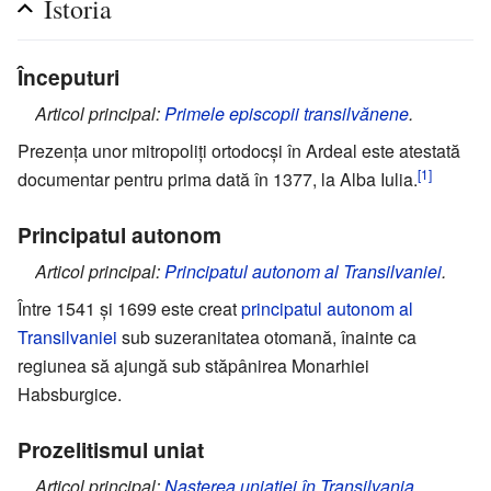
Istoria
Începuturi
Articol principal:
Primele episcopii transilvănene
.
Prezența unor mitropoliți ortodocși în Ardeal este atestată
[1]
documentar pentru prima dată în 1377, la Alba Iulia.
Principatul autonom
Articol principal:
Principatul autonom al Transilvaniei
.
Între 1541 și 1699 este creat
principatul autonom al
Transilvaniei
sub suzeranitatea otomană, înainte ca
regiunea să ajungă sub stăpânirea Monarhiei
Habsburgice.
Prozelitismul uniat
Articol principal:
Nașterea uniației în Transilvania
.