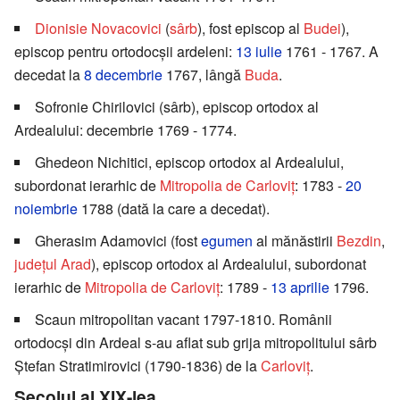
Dionisie Novacovici
(
sârb
), fost episcop al
Budei
),
episcop pentru ortodocșii ardeleni:
13 iulie
1761 - 1767. A
decedat la
8 decembrie
1767, lângă
Buda
.
Sofronie Chirilovici (sârb), episcop ortodox al
Ardealului: decembrie 1769 - 1774.
Ghedeon Nichitici, episcop ortodox al Ardealului,
subordonat ierarhic de
Mitropolia de Carloviț
: 1783 -
20
noiembrie
1788 (dată la care a decedat).
Gherasim Adamovici (fost
egumen
al mănăstirii
Bezdin
,
județul Arad
), episcop ortodox al Ardealului, subordonat
ierarhic de
Mitropolia de Carloviț
: 1789 -
13 aprilie
1796.
Scaun mitropolitan vacant 1797-1810. Românii
ortodocși din Ardeal s-au aflat sub grija mitropolitului sârb
Ştefan Stratimirovici (1790-1836) de la
Carloviț
.
Secolul al XIX-lea