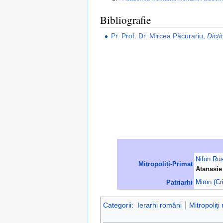
Bibliografie
Pr. Prof. Dr. Mircea Păcurariu,
Dicți
Nifon Rus
Mitropoliți-Primat
Atanasie
Patriarhi
Miron (Cr
Categorii
:
Ierarhi români
Mitropoliți