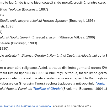
lte lucrări de istorie bisericească și de morală creștină, printre care:
ii de Teologie
(București, 1887)
85)
. Studiu critic asupra eticei lui Herbert Spencer
(București, 1893)
ști, 1895)
9)
lui și Noului Severin în trecut și acum
(Râmnicu Vâlcea, 1906)
i autori
(București, 1909)
1930).
ole apărute în
Biserica Ortodoxă Română
și
Cuvântul Adevărului
de la
ri.
ere a unor cărți religioase. Astfel, a tradus din limba germană cartea
Sfâ
văzut lumina tiparului în 1900, la București. A tradus, tot din limba ge
povici; cele două volume ale acestei traduceri au apărut la București î
n colaborare cu Gherasim Timuș) vechea traducere a mitropolitului
Veniam
tului Apostol Pavel, de
Teofilact al Ohridei
(3 volume, București, 1904-1
ei Române din 1866 până în prezent
, accesat la 18 noiembrie 2019