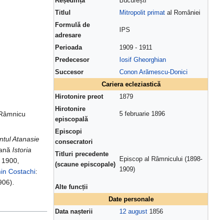
Reședință
București
Titlul
Mitropolit primat
al României
Formulă de
IPS
adresare
Perioada
1909 - 1911
Predecesor
Iosif Gheorghian
Succesor
Conon Arămescu-Donici
Cariera ecleziastică
Hirotonire preot
1879
Hirotonire
 Râmnicu
5 februarie 1896
episcopală
Episcopi
ntul Atanasie
consecratori
rmană
Istoria
Titluri precedente
Episcop al Râmnicului (1898-
n 1900,
(scaune episcopale)
1909)
in Costachi
:
906).
Alte funcții
Date personale
Data nașterii
12 august
1856