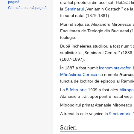
pagină
era fiul preotului din acel sat. Hotărât 
Citează această pagină
la
Seminarul
„Veniamin Costachi” de la 
în satul natal (1879-1881).
Murind soția sa, Alexandru Mironescu a pă
Facultatea de Teologie din București (
teologie.
După încheierea studiilor, a fost numit d
suplinitor la „Seminarul Central” (1886
(1887-1897).
În 1887 a fost numit
iconom stavrofor
.
Mănăstirea Cernica
cu numele
Atanas
funcția de locțiitor de episcop al Râmni
La
5 februarie
1909 a fost ales
Mitropo
Atanasie a trăit apoi pentru restul vieți
Mitropolitul primat Atanasie Mironesc
A trecut la cele veșnice la
9 octombrie
1
Scrieri