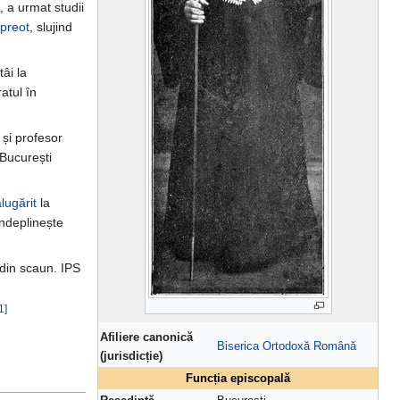
, a urmat studii
preot
, slujind
tâi la
atul în
 și profesor
 București
lugărit
la
ndeplinește
 din scaun. IPS
1]
Afiliere canonică
Biserica Ortodoxă Română
(jurisdicție)
Funcția episcopală