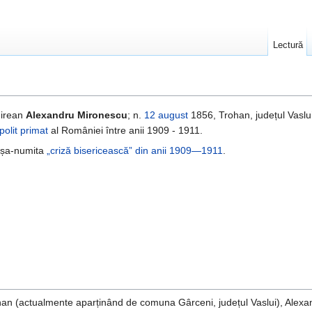
Lectură
irean
Alexandru Mironescu
; n.
12 august
1856, Trohan, județul Vaslui
polit primat
al României între anii 1909 - 1911.
c așa-numita
„criză bisericească” din anii 1909—1911
.
han (actualmente aparținând de comuna Gârceni, județul Vaslui), Alex