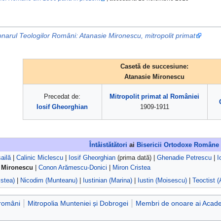
onarul Teologilor Români: Atanasie Mironescu, mitropolit primat
Casetă de succesiune:
Atanasie Mironescu
Precedat de:
Mitropolit primat al României
Iosif Gheorghian
1909-1911
Întâistătători
ai
Bisericii Ortodoxe Române
ailă
|
Calinic Miclescu
|
Iosif Gheorghian
(prima dată) |
Ghenadie Petrescu
|
I
 Mironescu
|
Conon Arămescu-Donici
|
Miron Cristea
istea)
|
Nicodim (Munteanu)
|
Iustinian (Marina)
|
Iustin (Moisescu)
|
Teoctist 
 români
Mitropolia Munteniei și Dobrogei
Membri de onoare ai Acad