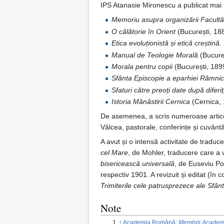
IPS Atanasie Mironescu a publicat mai mu
Memoriu asupra organizării Facultăț
O călătorie în Orient
(București, 18
Etica evoluționistă și etică creștină
Manual de Teologie Morală
(Bucure
Morala pentru copii
(București, 189
Sfânta Episcopie a eparhiei Râmnicu
Sfaturi către preoți date după diferiț
Istoria Mânăstirii Cernica
(Cernica, 
De asemenea, a scris numeroase artic
Vâlcea, pastorale, conferințe și cuvântă
A avut și o intensă activitate de traduc
cel Mare
, de Mohler, traducere care a 
bisericească universală
, de Euseviu Po
respectiv 1901. A revizuit și editat (î
Trimiterile cele patrusprezece ale Sfân
Note
↑
Academia Română:
Membrii Academi