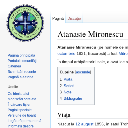
Pagină
Discuție
Atanasie Mironescu
Salt la:
navigare
,
căutare
Atanasie Mironescu
(pe numele de m
octombrie
1931, București) a fost
Mitro
Pagina principală
Portalul comunității
În timpul arhipăstoririi sale, a avut lo
Cafenea
Schimbări recente
Cuprins
[
ascunde
]
Pagină aleatorie
1
Viața
2
Scrieri
Unelte
3
Note
Ce trimite aici
4
Bibliografie
Modificări corelate
Încărcare fișier
Pagini speciale
Viața
Versiune de tipărit
Legătură permanentă
Născut la
12 august
1856, în satul Tro
Informații despre