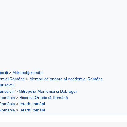
poliți
>
Mitropoliți români
demiei Române
>
Membri de onoare ai Academiei Române
urisdicții
urisdicții
>
Mitropolia Munteniei și Dobrogei
 România
>
Biserica Ortodoxă Română
 România
>
Ierarhi români
 România
>
Ierarhi români