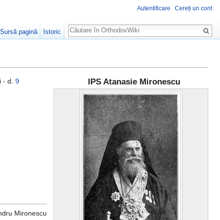
Autentificare
Cereți un cont
Căutare
Sursă pagină
Istoric
 - d.
9
IPS Atanasie Mironescu
andru Mironescu