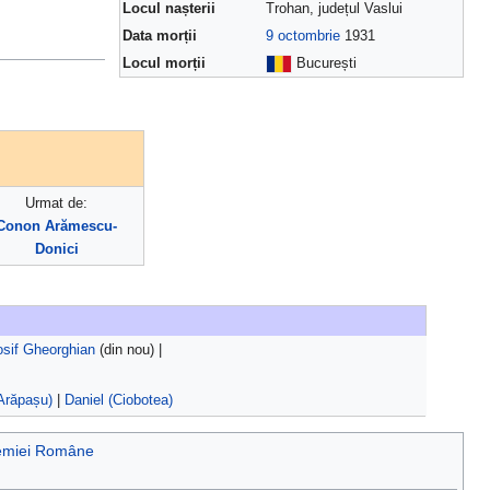
Locul nașterii
Trohan, județul Vaslui
Data morții
9 octombrie
1931
Locul morții
București
Urmat de:
Conon Arămescu-
Donici
osif Gheorghian
(din nou) |
(Arăpașu)
|
Daniel (Ciobotea)
emiei Române