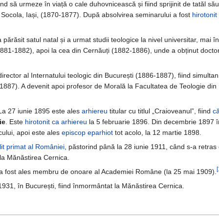
fiind să urmeze în viață o cale duhovnicească și fiind sprijinit de tatăl său
Socola, Iași, (1870-1877). După absolvirea seminarului a fost
hirotonit
răsit satul natal și a urmat studii teologice la nivel universitar, mai în
1881-1882), apoi la cea din Cernăuți (1882-1886), unde a obținut doctor
irector al Internatului teologic din București (1886-1887), fiind simultan
-1887). A devenit apoi profesor de Morală la Facultatea de Teologie din
 La 27 iunie 1895 este ales
arhiereu
titular cu titlul „Craioveanul”, fiind
că
ie
. Este
hirotonit ca arhiereu
la 5 februarie 1896. Din decembrie 1897 î
cului, apoi este ales
episcop eparhiot
tot acolo, la 12 martie 1898.
lit primat al României
, păstorind până la 28 iunie 1911, când s-a retras
i la Mănăstirea Cernica.
[
u a fost ales membru de onoare al Academiei Române (la 25 mai 1909).
931, în București, fiind înmormântat la Mănăstirea Cernica.