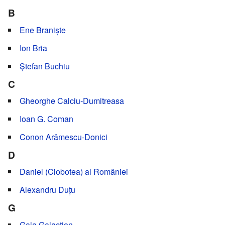
B
Ene Braniște
Ion Bria
Ștefan Buchiu
C
Gheorghe Calciu-Dumitreasa
Ioan G. Coman
Conon Arămescu-Donici
D
Daniel (Ciobotea) al României
Alexandru Duțu
G
Gala Galaction