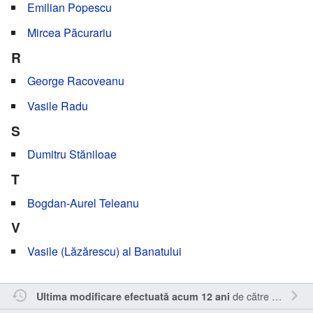
Emilian Popescu
Mircea Păcurariu
R
George Racoveanu
Vasile Radu
S
Dumitru Stăniloae
T
Bogdan-Aurel Teleanu
V
Vasile (Lăzărescu) al Banatului
de către
Nick15
.
Ultima modificare efectuată acum 12 ani