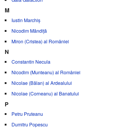
M
Iustin Marchiș
Nicodim Măndiță
Miron (Cristea) al României
N
Constantin Necula
Nicodim (Munteanu) al României
Nicolae (Bălan) al Ardealului
Nicolae (Corneanu) al Banatului
P
Petru Pruteanu
Dumitru Popescu