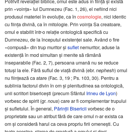
Potrivit revelației biblice, omul este adus în ființă și există
prin «voința» lui Dumnezeu (Fac. 1, 26), el nefiind nici
produsul materiei în evoluție, ca în
cosmologie
, nici identic
cu ființa divină, ca în mitologie. Prin voința Sa creatoare,
omul e stabilit într-o relație ontologică specifică cu
Dumnezeu, de la începutul existenței sale. Având o fire
«compusă» din trup muritor și
suflet
nemuritor, aduse la
existență în mod simultan și menite să rămână
inseparabile (Fac. 2, 7), persoana umană nu se reduce
totuși la ele. Fără suflul de viață divină (ebr.
nephesh
) omul
nu ființează ca atare (Fac. 3, 19 ; Ps. 103, 30). Pentru a
sublinia factorul divin în om și plenitudinea sa ontologică,
unii scriitori bisericești (precum Sfântul
Irineu de Lyon
)
vorbesc de spirit (gr.
nous
) care ar fi complementar trupului
și sufletului. În general,
Părinții Bisericii
vorbesc de o
proprietate sau un atribut fără de care omul n-ar exista ca
om și consideră harul ca ceva propriu firii omenești. Cu
toate acestea, starea de creatură a omului și deci