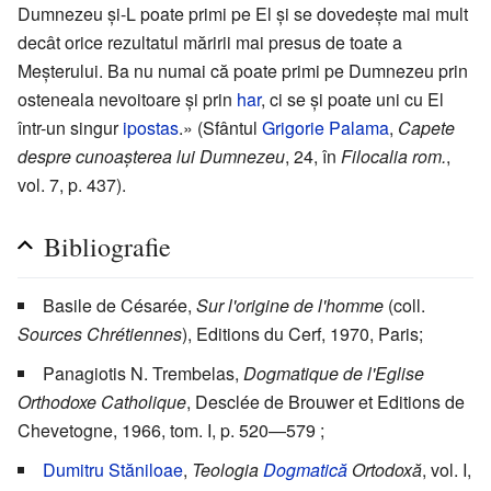
Dumnezeu și-L poate primi pe El și se dovedește mai mult
decât orice rezultatul măririi mai presus de toate a
Meșterului. Ba nu numai că poate primi pe Dumnezeu prin
osteneala nevoitoare și prin
har
, ci se și poate uni cu El
într-un singur
ipostas
.» (Sfântul
Grigorie Palama
,
Capete
despre cunoașterea lui Dumnezeu
, 24, în
Filocalia rom.
,
vol. 7, p. 437).
Bibliografie
Basile de Césarée,
Sur l'origine de l'homme
(coll.
Sources Chrétiennes
), Editions du Cerf, 1970, Paris;
Panagiotis N. Trembelas,
Dogmatique de l'Eglise
Orthodoxe Catholique
, Desclée de Brouwer et Editions de
Chevetogne, 1966, tom. I, p. 520—579 ;
Dumitru Stăniloae
,
Teologia
Dogmatică
Ortodoxă
, vol. I,