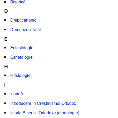
Biserică
D
Drept canonic
Dumnezeu Tatăl
E
Eclesiologie
Eshatologie
H
Hristologie
I
Icoană
Introducere în Creștinismul Ortodox
Istoria Bisericii Ortodoxe (cronologie)